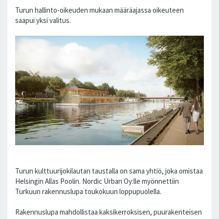
Turun hallinto-oikeuden mukaan määräajassa oikeuteen
saapui yksi valitus.
Turun kulttuuri­jokilautan taustalla on sama yhtiö, joka omistaa
Helsingin Allas Poolin. Nordic Urban Oy:lle myönnettiin
Turkuun rakennuslupa toukokuun loppupuolella.
Rakennuslupa mahdollistaa kaksikerroksisen, puurakenteisen