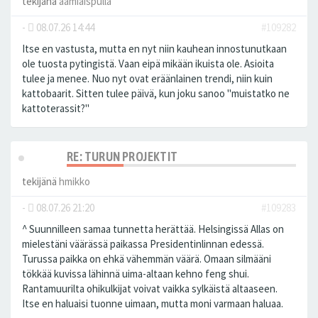
tekijänä
aamiaispulla
-
08.07.26 14:44
#109282
Itse en vastusta, mutta en nyt niin kauhean innostunutkaan
ole tuosta pytingistä. Vaan eipä mikään ikuista ole. Asioita
tulee ja menee. Nuo nyt ovat eräänlainen trendi, niin kuin
kattobaarit. Sitten tulee päivä, kun joku sanoo "muistatko ne
kattoterassit?"
RE: TURUN PROJEKTIT
tekijänä
hmikko
-
08.07.26 21:20
#109283
^ Suunnilleen samaa tunnetta herättää. Helsingissä Allas on
mielestäni väärässä paikassa Presidentinlinnan edessä.
Turussa paikka on ehkä vähemmän väärä. Omaan silmääni
tökkää kuvissa lähinnä uima-altaan kehno feng shui.
Rantamuurilta ohikulkijat voivat vaikka sylkäistä altaaseen.
Itse en haluaisi tuonne uimaan, mutta moni varmaan haluaa.