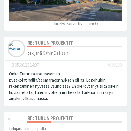
hmikko
,
Kantti
,
jfo
ja 2
muuta
peukutti tätä
RE: TURUN PROJEKTIT
tekijänä
CalvinDeHaan
-
05.06.26 14:37
#109193
Onko Turun rautatieaseman
pysäköintihallin/asemarakennuksen eli ns. Logohubin
rakentaminen hyvässä vauhdissa? En ole löytänyt siitä oikein
kuvia netistä. Tulen myöhemmin kesällä Turkuun niin käyn
ainakin vilkaisemassa.
RE: TURUN PROJEKTIT
tekijänä
aamiaispulla