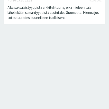
-
24.05.26 21:17
#109162
Aika saksalaistyyppistä arkkitehtuuria, eikä mieleen tule
lähellekään samantyyppistä asuintaloa Suomesta. Hienoa jos
toteutuu edes suunnilleen tuollaisena!