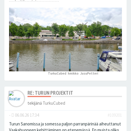
TurkuCubed
,
hmikko
,
JusuPetteri
peukutti tätä
RE: TURUN PROJEKTIT
tekijänä
TurkuCubed
-
06.06.26 17:34
#109201
Turun Sanomissa ja somessa paljon parranpärinää aiheuttanut
Vaakahuoneen kehittäminen on etenemässä. En muista oliko