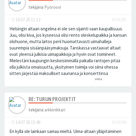
tekijänä
Pyöröovi
-
10.07.26 11:12
#109285
Helsingin altaan ongelma ei ole sen sijainti vaan kaupallisuus.
Juu, olisi kiva, jos kyseessä olisi rento oleskelupaikka ja kansan
olohuone, mutta laitos perii huomattavasti uimahalleja
suurempia sisäänpääsymaksuja. Tanskassa vastaavat altaat
ovat yleensä julkisia uimapaikkoja ja hyvin ovat toimineet.
Mielestäni kaupungin keskeisimmällä paikalla rantojen pitää
olla julkista omaisuutta, yksityinen toimija voi siinä ohessa
sitten järjestää maksulliset saunansa ja konserttinsa
veka
peukutti tätä
RE: TURUN PROJEKTIT
tekijänä
arkkinikkari
-
14.07.26 15:46
#109290
En kyllä ole lainkaan samaa mieltä. Uima-altaan ylläpitäminen