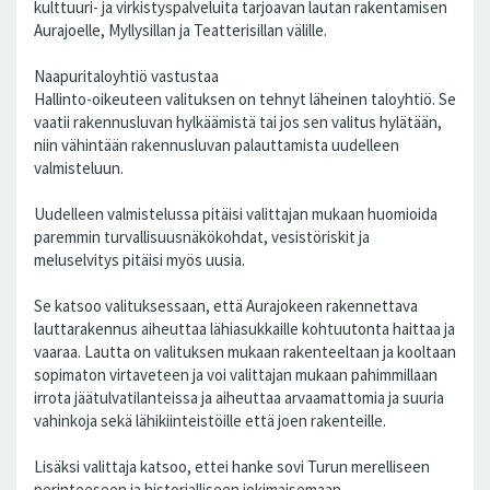
kulttuuri- ja virkistyspalveluita tarjoavan lautan rakentamisen
Aurajoelle, Myllysillan ja Teatterisillan välille.
Naapuritaloyhtiö vastustaa
Hallinto-oikeuteen valituksen on tehnyt läheinen taloyhtiö. Se
vaatii rakennusluvan hylkäämistä tai jos sen valitus hylätään,
niin vähintään rakennusluvan palauttamista uudelleen
valmisteluun.
Uudelleen valmistelussa pitäisi valittajan mukaan huomioida
paremmin turvallisuusnäkökohdat, vesistöriskit ja
meluselvitys pitäisi myös uusia.
Se katsoo valituksessaan, että Aurajokeen rakennettava
lauttarakennus aiheuttaa lähiasukkaille kohtuutonta haittaa ja
vaaraa. Lautta on valituksen mukaan rakenteeltaan ja kooltaan
sopimaton virtaveteen ja voi valittajan mukaan pahimmillaan
irrota jäätulvatilanteissa ja aiheuttaa arvaamattomia ja suuria
vahinkoja sekä lähikiinteistöille että joen rakenteille.
Lisäksi valittaja katsoo, ettei hanke sovi Turun merelliseen
perinteeseen ja historialliseen jokimaisemaan.