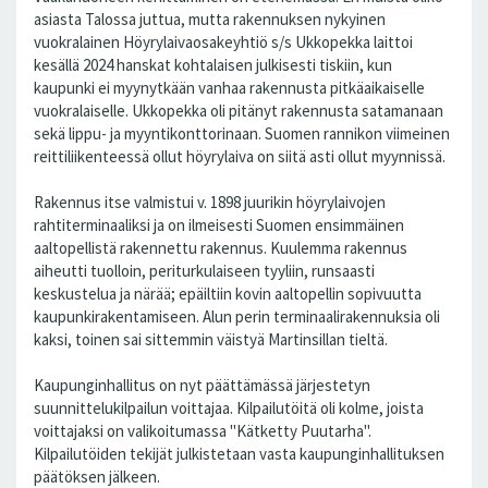
asiasta Talossa juttua, mutta rakennuksen nykyinen
vuokralainen Höyrylaivaosakeyhtiö s/s Ukkopekka laittoi
kesällä 2024 hanskat kohtalaisen julkisesti tiskiin, kun
kaupunki ei myynytkään vanhaa rakennusta pitkäaikaiselle
vuokralaiselle. Ukkopekka oli pitänyt rakennusta satamanaan
sekä lippu- ja myyntikonttorinaan. Suomen rannikon viimeinen
reittiliikenteessä ollut höyrylaiva on siitä asti ollut myynnissä.
Rakennus itse valmistui v. 1898 juurikin höyrylaivojen
rahtiterminaaliksi ja on ilmeisesti Suomen ensimmäinen
aaltopellistä rakennettu rakennus. Kuulemma rakennus
aiheutti tuolloin, periturkulaiseen tyyliin, runsaasti
keskustelua ja närää; epäiltiin kovin aaltopellin sopivuutta
kaupunkirakentamiseen. Alun perin terminaalirakennuksia oli
kaksi, toinen sai sittemmin väistyä Martinsillan tieltä.
Kaupunginhallitus on nyt päättämässä järjestetyn
suunnittelukilpailun voittajaa. Kilpailutöitä oli kolme, joista
voittajaksi on valikoitumassa "Kätketty Puutarha".
Kilpailutöiden tekijät julkistetaan vasta kaupunginhallituksen
päätöksen jälkeen.