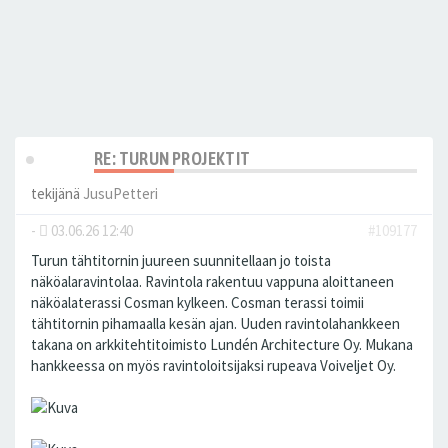
RE: TURUN PROJEKTIT
tekijänä
JusuPetteri
-
03.06.26 12:40
#109177
Turun tähtitornin juureen suunnitellaan jo toista
näköalaravintolaa. Ravintola rakentuu vappuna aloittaneen
näköalaterassi Cosman kylkeen. Cosman terassi toimii
tähtitornin pihamaalla kesän ajan. Uuden ravintolahankkeen
takana on arkkitehtitoimisto Lundén Architecture Oy. Mukana
hankkeessa on myös ravintoloitsijaksi rupeava Voiveljet Oy.