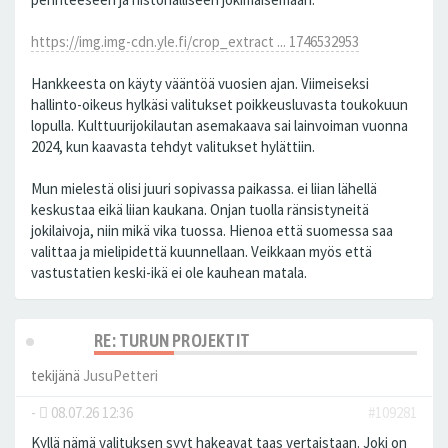
https://img.img-cdn.yle.fi/crop_extract ... 1746532953
Hankkeesta on käyty vääntöä vuosien ajan. Viimeiseksi
hallinto-oikeus hylkäsi valitukset poikkeusluvasta toukokuun
lopulla. Kulttuurijokilautan asemakaava sai lainvoiman vuonna
2024, kun kaavasta tehdyt valitukset hylättiin.
Mun mielestä olisi juuri sopivassa paikassa. ei liian lähellä
keskustaa eikä liian kaukana. Onjan tuolla ränsistyneitä
jokilaivoja, niin mikä vika tuossa. Hienoa että suomessa saa
valittaa ja mielipidettä kuunnellaan. Veikkaan myös että
vastustatien keski-ikä ei ole kauhean matala.
RE: TURUN PROJEKTIT
tekijänä
JusuPetteri
-
08.07.26 12:36
#109281
Kyllä nämä valituksen syyt hakeavat taas vertaistaan. Joki on