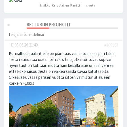
hmikko
,
Kervolainen
,
Kantti
ja 4
muuta
peukutti tätä
RE: TURUN PROJEKTIT
tekijänä
torredelmar
-
03.06.26 21:49
#109183
Kunnallissairaalantielle on pian taas valmistumassa pari taloa.
Tietä reunustaa useampi n.7krs talo jotka tuntuvat sopivan
hyvin tuohon kohtaan mutta näin kesällä alue on niin vehreä
että kokonaisuudesta on vaikea saada kuvaa katutasolta.
Oikealla kuvassa parisen vuotta sitten valmistunut alueen
korkein +10krs