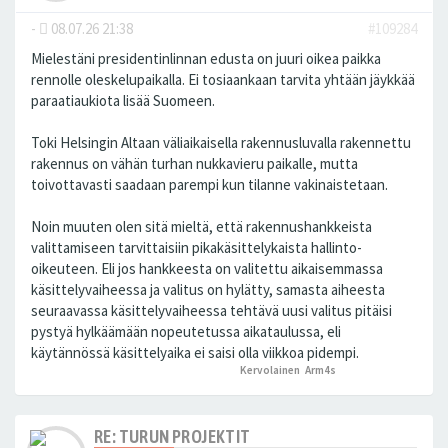
-
08.07.26 21:38
#109284
Mielestäni presidentinlinnan edusta on juuri oikea paikka
rennolle oleskelupaikalla. Ei tosiaankaan tarvita yhtään jäykkää
paraatiaukiota lisää Suomeen.
Toki Helsingin Altaan väliaikaisella rakennusluvalla rakennettu
rakennus on vähän turhan nukkavieru paikalle, mutta
toivottavasti saadaan parempi kun tilanne vakinaistetaan.
Noin muuten olen sitä mieltä, että rakennushankkeista
valittamiseen tarvittaisiin pikakäsittelykaista hallinto-
oikeuteen. Eli jos hankkeesta on valitettu aikaisemmassa
käsittelyvaiheessa ja valitus on hylätty, samasta aiheesta
seuraavassa käsittelyvaiheessa tehtävä uusi valitus pitäisi
pystyä hylkäämään nopeutetussa aikataulussa, eli
käytännössä käsittelyaika ei saisi olla viikkoa pidempi.
Kervolainen
,
Arm4s
peukutti tätä
RE: TURUN PROJEKTIT