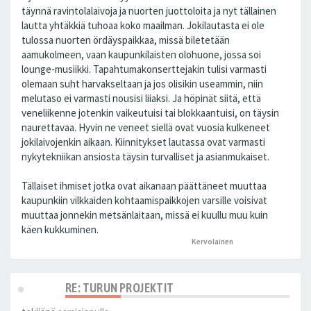
täynnä ravintolalaivoja ja nuorten juottoloita ja nyt tällainen
lautta yhtäkkiä tuhoaa koko maailman. Jokilautasta ei ole
tulossa nuorten ördäyspaikkaa, missä biletetään
aamukolmeen, vaan kaupunkilaisten olohuone, jossa soi
lounge-musiikki. Tapahtumakonserttejakin tulisi varmasti
olemaan suht harvakseltaan ja jos olisikin useammin, niin
melutaso ei varmasti nousisi liiaksi. Ja höpinät siitä, että
veneliikenne jotenkin vaikeutuisi tai blokkaantuisi, on täysin
naurettavaa. Hyvin ne veneet siellä ovat vuosia kulkeneet
jokilaivojenkin aikaan. Kiinnitykset lautassa ovat varmasti
nykytekniikan ansiosta täysin turvalliset ja asianmukaiset.
Tällaiset ihmiset jotka ovat aikanaan päättäneet muuttaa
kaupunkiin vilkkaiden kohtaamispaikkojen varsille voisivat
muuttaa jonnekin metsänlaitaan, missä ei kuullu muu kuin
käen kukkuminen.
Kervolainen
peukutti tätä
RE: TURUN PROJEKTIT