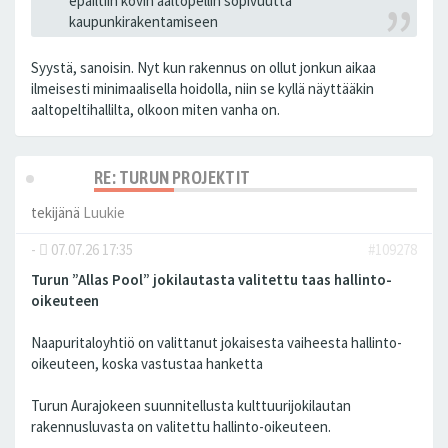
epäiltiin kovin aaltopellin sopivuutta
kaupunkirakentamiseen
Syystä, sanoisin. Nyt kun rakennus on ollut jonkun aikaa
ilmeisesti minimaalisella hoidolla, niin se kyllä näyttääkin
aaltopeltihallilta, olkoon miten vanha on.
RE: TURUN PROJEKTIT
tekijänä
Luukie
-
07.07.26 17:35
#109278
Turun ”Allas Pool” jokilautasta valitettu taas hallinto-
oikeuteen
Naapuritaloyhtiö on valittanut jokaisesta vaiheesta hallinto-
oikeuteen, koska vastustaa hanketta
Turun Aurajokeen suunnitellusta kulttuurijokilautan
rakennusluvasta on valitettu hallinto-oikeuteen.