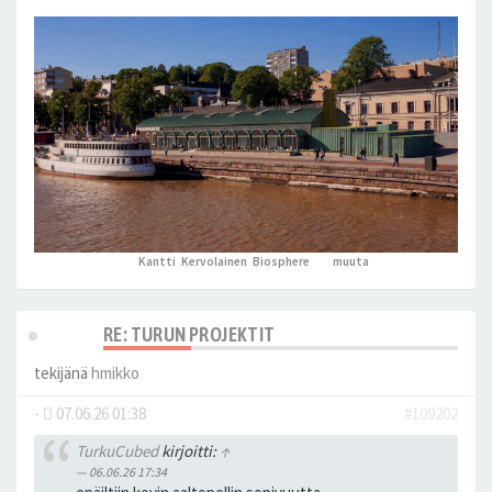
Kantti
,
Kervolainen
,
Biosphere
ja 3
muuta
peukutti tätä
RE: TURUN PROJEKTIT
tekijänä
hmikko
-
07.06.26 01:38
#109202
TurkuCubed
kirjoitti:
↑
06.06.26 17:34