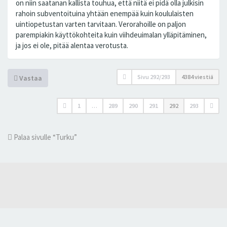
on niin saatanan kallista touhua, että niitä ei pidä olla julkisin
rahoin subventoituina yhtään enempää kuin koululaisten
uintiopetustan varten tarvitaan. Verorahoille on paljon
parempiakin käyttökohteita kuin viihdeuimalan ylläpitäminen,
ja jos ei ole, pitää alentaa verotusta.
Sivu
292
/
293
4384 viestiä
Vastaa
1
…
289
290
291
292
293
Palaa sivulle “Turku”