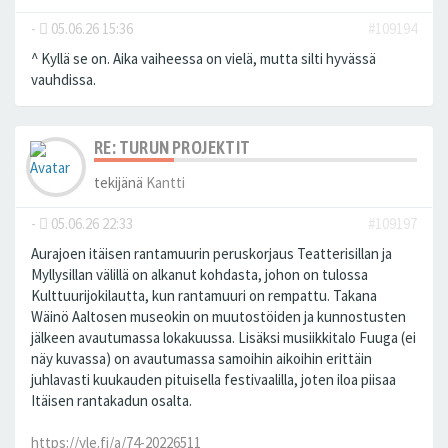
-
05.06.26 15:36
#109194
^ Kyllä se on. Aika vaiheessa on vielä, mutta silti hyvässä
vauhdissa.
RE: TURUN PROJEKTIT
tekijänä
Kantti
-
05.06.26 22:33
#109197
Aurajoen itäisen rantamuurin peruskorjaus Teatterisillan ja
Myllysillan välillä on alkanut kohdasta, johon on tulossa
Kulttuurijokilautta, kun rantamuuri on rempattu. Takana
Wäinö Aaltosen museokin on muutostöiden ja kunnostusten
jälkeen avautumassa lokakuussa. Lisäksi musiikkitalo Fuuga (ei
näy kuvassa) on avautumassa samoihin aikoihin erittäin
juhlavasti kuukauden pituisella festivaalilla, joten iloa piisaa
Itäisen rantakadun osalta.
https://yle.fi/a/74-20226511