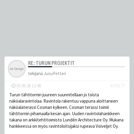
RE: TURUN PROJEKTIT
tekijänä
JusuPetteri
-
03.06.26 12:40
#109177
Turun tähtitornin juureen suunnitellaan jo toista
näköalaravintolaa. Ravintola rakentuu vappuna aloittaneen
näköalaterassi Cosman kylkeen. Cosman terassi toimii
tähtitornin pihamaalla kesän ajan. Uuden ravintolahankkeen
takana on arkkitehtitoimisto Lundén Architecture Oy. Mukana
hankkeessa on myös ravintoloitsijaksi rupeava Voiveljet Oy.