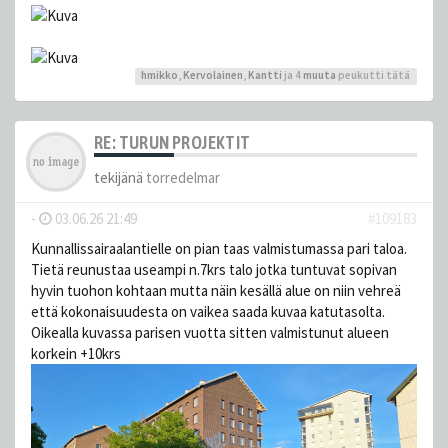
hmikko
,
Kervolainen
,
Kantti
ja 4
muuta
peukutti tätä
RE: TURUN PROJEKTIT
tekijänä
torredelmar
-
03.06.26 21:49
#109183
Kunnallissairaalantielle on pian taas valmistumassa pari taloa.
Tietä reunustaa useampi n.7krs talo jotka tuntuvat sopivan
hyvin tuohon kohtaan mutta näin kesällä alue on niin vehreä
että kokonaisuudesta on vaikea saada kuvaa katutasolta.
Oikealla kuvassa parisen vuotta sitten valmistunut alueen
korkein +10krs