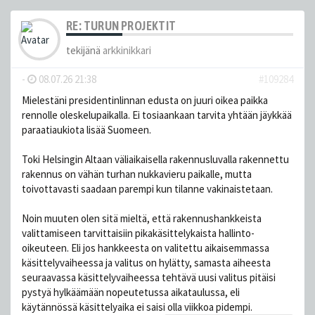
RE: TURUN PROJEKTIT
tekijänä
arkkinikkari
-
08.07.26 21:38
#109284
Mielestäni presidentinlinnan edusta on juuri oikea paikka
rennolle oleskelupaikalla. Ei tosiaankaan tarvita yhtään jäykkää
paraatiaukiota lisää Suomeen.
Toki Helsingin Altaan väliaikaisella rakennusluvalla rakennettu
rakennus on vähän turhan nukkavieru paikalle, mutta
toivottavasti saadaan parempi kun tilanne vakinaistetaan.
Noin muuten olen sitä mieltä, että rakennushankkeista
valittamiseen tarvittaisiin pikakäsittelykaista hallinto-
oikeuteen. Eli jos hankkeesta on valitettu aikaisemmassa
käsittelyvaiheessa ja valitus on hylätty, samasta aiheesta
seuraavassa käsittelyvaiheessa tehtävä uusi valitus pitäisi
pystyä hylkäämään nopeutetussa aikataulussa, eli
käytännössä käsittelyaika ei saisi olla viikkoa pidempi.