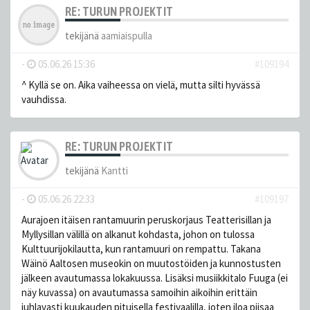
RE: TURUN PROJEKTIT
tekijänä
aamiaispulla
-
05.06.26 15:36
#109194
^ Kyllä se on. Aika vaiheessa on vielä, mutta silti hyvässä
vauhdissa.
RE: TURUN PROJEKTIT
tekijänä
Kantti
-
05.06.26 22:33
#109197
Aurajoen itäisen rantamuurin peruskorjaus Teatterisillan ja
Myllysillan välillä on alkanut kohdasta, johon on tulossa
Kulttuurijokilautta, kun rantamuuri on rempattu. Takana
Wäinö Aaltosen museokin on muutostöiden ja kunnostusten
jälkeen avautumassa lokakuussa. Lisäksi musiikkitalo Fuuga (ei
näy kuvassa) on avautumassa samoihin aikoihin erittäin
juhlavasti kuukauden pituisella festivaalilla, joten iloa piisaa