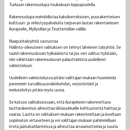
Turkuun rakennuslupa toukokuun loppupuolella.
Rakennuslupa mahdollistaa kaksikerroksisen, puurakenteisen
kulttuuri- ja virkistyspalveluita tarjoavan lautan rakentamisen
Aurajoelle, Myllysillan ja Teatterisillan välille.
Naapuritaloyhtiö vastustaa
Hallinto-oikeuteen valituksen on tehnyt läheinen taloyhtiö. Se
vaatii rakennusluvan hylkäämistä tai jos sen valitus hylätään,
niin vähintään rakennusluvan palauttamista uudelleen
valmisteluun.
Uudelleen valmistelussa pitäisi valittajan mukaan huomioida
paremmin turvallisuusnäkökohdat, vesistöriskit ja
meluselvitys pitäisi myös uusia.
Se katsoo valituksessaan, että Aurajokeen rakennettava
lauttarakennus aiheuttaa lähiasukkaille kohtuutonta haittaa ja
vaaraa. Lautta on valituksen mukaan rakenteeltaan ja kooltaan
sopimaton virtaveteen ja voi valittajan mukaan pahimmillaan
irrota jäätulvatilanteissa ja aiheuttaa arvaamattomia ja suuria