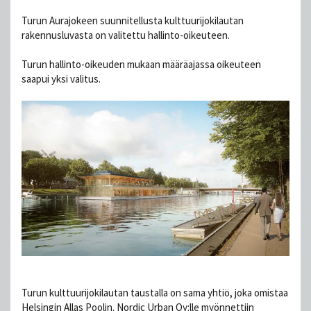
Turun Aurajokeen suunnitellusta kulttuurijokilautan
rakennusluvasta on valitettu hallinto-oikeuteen.
Turun hallinto-oikeuden mukaan määräajassa oikeuteen
saapui yksi valitus.
Turun kulttuuri­jokilautan taustalla on sama yhtiö, joka omistaa
Helsingin Allas Poolin. Nordic Urban Oy:lle myönnettiin