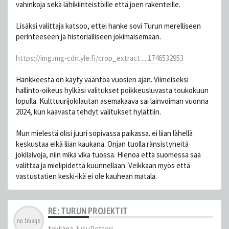
vahinkoja sekä lähikiinteistöille että joen rakenteille.
Lisäksi valittaja katsoo, ettei hanke sovi Turun merelliseen
perinteeseen ja historialliseen jokimaisemaan.
https://img.img-cdn.yle.fi/crop_extract ... 1746532953
Hankkeesta on käyty vääntöä vuosien ajan. Viimeiseksi
hallinto-oikeus hylkäsi valitukset poikkeusluvasta toukokuun
lopulla. Kulttuurijokilautan asemakaava sai lainvoiman vuonna
2024, kun kaavasta tehdyt valitukset hylättiin.
Mun mielestä olisi juuri sopivassa paikassa. ei liian lähellä
keskustaa eikä liian kaukana. Onjan tuolla ränsistyneitä
jokilaivoja, niin mikä vika tuossa. Hienoa että suomessa saa
valittaa ja mielipidettä kuunnellaan. Veikkaan myös että
vastustatien keski-ikä ei ole kauhean matala.
RE: TURUN PROJEKTIT
tekijänä
JusuPetteri