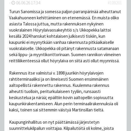
-
06.06.26 17:34
#109201
Turun Sanomissa ja somessa paljon parranpärinää aiheuttanut
Vaakahuoneen kehittäminen on etenemässä. En muista oliko
asiasta Talossa juttua, mutta rakennuksen nykyinen
vuokralainen Höyrylaivaosakeyhtiö s/s Ukkopekka laittoi
kesällä 2024 hanskat kohtalaisen julkisesti tiskiin, kun
kaupunki ei myynytkään vanhaa rakennusta pitkäaikaiselle
vuokralaiselle. Ukkopekka oli pitänyt rakennusta satamanaan
sekä lippu- ja myyntikonttorinaan. Suomen rannikon viimeinen
reittiliikenteessä ollut höyrylaiva on siitä asti ollut myynnissä.
Rakennus itse valmistui v. 1898 juurikin höyrylaivojen
rahtiterminaaliksi ja on ilmeisesti Suomen ensimmäinen
aaltopellistä rakennettu rakennus. Kuulemma rakennus
aiheutti tuolloin, periturkulaiseen tyyliin, runsaasti
keskustelua ja närää; epäiltiin kovin aaltopellin sopivuutta
kaupunkirakentamiseen. Alun perin terminaalirakennuksia oli
kaksi, toinen sai sittemmin väistyä Martinsillan tieltä.
Kaupunginhallitus on nyt päättämässä järjestetyn
suunnittelukilpailun voittajaa. Kilpailutöitä oli kolme, joista