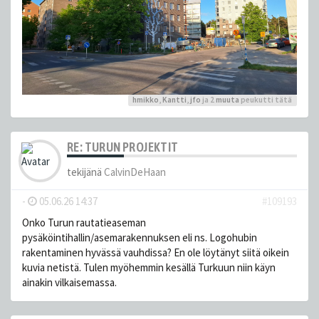
hmikko
,
Kantti
,
jfo
ja 2
muuta
peukutti tätä
RE: TURUN PROJEKTIT
tekijänä
CalvinDeHaan
-
05.06.26 14:37
#109193
Onko Turun rautatieaseman
pysäköintihallin/asemarakennuksen eli ns. Logohubin
rakentaminen hyvässä vauhdissa? En ole löytänyt siitä oikein
kuvia netistä. Tulen myöhemmin kesällä Turkuun niin käyn
ainakin vilkaisemassa.