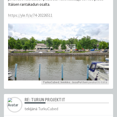
Itäisen rantakadun osalta.
https://yle.fi/a/74-20226511
TurkuCubed
,
hmikko
,
JusuPetteri
peukutti tätä
RE: TURUN PROJEKTIT
tekijänä
TurkuCubed