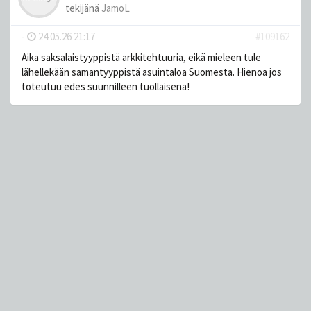
tekijänä
JamoL
-
24.05.26 21:17
#109162
Aika saksalaistyyppistä arkkitehtuuria, eikä mieleen tule
lähellekään samantyyppistä asuintaloa Suomesta. Hienoa jos
toteutuu edes suunnilleen tuollaisena!