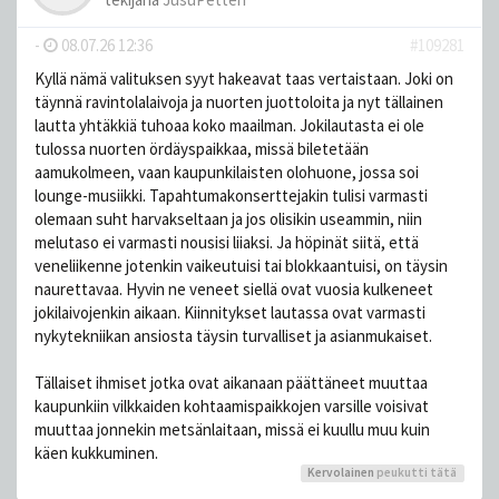
-
08.07.26 12:36
#109281
Kyllä nämä valituksen syyt hakeavat taas vertaistaan. Joki on
täynnä ravintolalaivoja ja nuorten juottoloita ja nyt tällainen
lautta yhtäkkiä tuhoaa koko maailman. Jokilautasta ei ole
tulossa nuorten ördäyspaikkaa, missä biletetään
aamukolmeen, vaan kaupunkilaisten olohuone, jossa soi
lounge-musiikki. Tapahtumakonserttejakin tulisi varmasti
olemaan suht harvakseltaan ja jos olisikin useammin, niin
melutaso ei varmasti nousisi liiaksi. Ja höpinät siitä, että
veneliikenne jotenkin vaikeutuisi tai blokkaantuisi, on täysin
naurettavaa. Hyvin ne veneet siellä ovat vuosia kulkeneet
jokilaivojenkin aikaan. Kiinnitykset lautassa ovat varmasti
nykytekniikan ansiosta täysin turvalliset ja asianmukaiset.
Tällaiset ihmiset jotka ovat aikanaan päättäneet muuttaa
kaupunkiin vilkkaiden kohtaamispaikkojen varsille voisivat
muuttaa jonnekin metsänlaitaan, missä ei kuullu muu kuin
käen kukkuminen.
Kervolainen
peukutti tätä