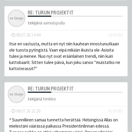
RE: TURUN PROJEKTIT
tekijänä
aamiaispulla
-
08.07.26 14:44
#109282
Itse en vastusta, mutta en nyt niin kauhean innostunutkaan
ole tuosta pytingistä. Vaan eipä mikään ikuista ole. Asioita
tulee ja menee. Nuo nyt ovat eräänlainen trendi, niin kuin
kattobaarit. Sitten tulee päivä, kun joku sanoo "muistatko ne
kattoterassit?"
RE: TURUN PROJEKTIT
tekijänä
hmikko
-
08.07.26 21:20
#109283
^ Suunnilleen samaa tunnetta herättää. Helsingissä Allas on
mielestäni väärässä paikassa Presidentinlinnan edessä.