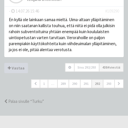
-
14.07.26 15:46
#109290
En kyllä ole lainkaan samaa mieltä. Uima-altaan ylläpitäminen
on niin saatanan kallista touhua, että niitä ei pidä olla julkisin
rahoin subventoituina yhtään enempää kuin koululaisten
uintiopetustan varten tarvitaan. Verorahoille on paljon
parempiakin käyttökohteita kuin viihdeuimalan ylläpitäminen,
ja jos ei ole, pitää alentaa verotusta.
Sivu
292
/
293
4384 viestiä
Vastaa
1
…
289
290
291
292
293
Palaa sivulle “Turku”