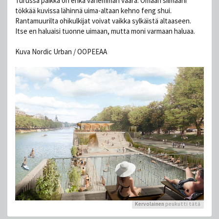
Turussa paikka on ehkä vähemmän väärä. Omaan silmääni
tökkää kuvissa lähinnä uima-altaan kehno feng shui.
Rantamuurilta ohikulkijat voivat vaikka sylkäistä altaaseen.
Itse en haluaisi tuonne uimaan, mutta moni varmaan haluaa.
Kuva Nordic Urban / OOPEEAA
Kervolainen
peukutti tätä