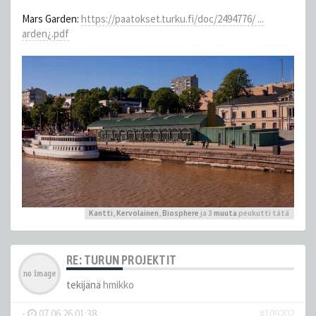
Mars Garden:
https://paatokset.turku.fi/doc/2494776/ ...
arden¿.pdf
Kantti
,
Kervolainen
,
Biosphere
ja 3
muuta
peukutti tätä
RE: TURUN PROJEKTIT
tekijänä
hmikko
-
07.06.26 01:38
#109202