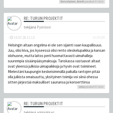
Kervolainen
,
Arm4s
peukutti tätä
RE: TURUN PROJEKTIT
tekijänä
Pyöröovi
-
10.07.26 11:12
#109285
Helsingin altaan ongelma ei ole sen sijainti vaan kaupallisuus.
Juu, olisi kiva, jos kyseessä olisi rento oleskelupaikka ja kansan
olohuone, mutta laitos perii huomattavasti uimahalleja
suurempia sisäänpääsymaksuja. Tanskassa vastaavat altaat
ovat yleensä julkisia uimapaikkoja ja hyvin ovat toimineet.
Mielestäni kaupungin keskeisimmällä paikalla rantojen pitää
olla julkista omaisuutta, yksityinen toimija voi siinä ohessa
sitten järjestää maksulliset saunansa ja konserttinsa
veka
peukutti tätä
RE: TURUN PROJEKTIT
tekijänä
arkkinikkari