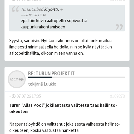
TurkuCubed
kirjoitti:
↑
06.06.26 17:34
epäiltiin kovin aaltopellin sopivuutta
kaupunkirakentamiseen
Syystä, sanoisin. Nyt kun rakennus on ollut jonkun aikaa
ilmeisesti minimaalisella hoidolla, niin se kyllä näyttääkin
aaltopeltihallilta, olkoon miten vanha on.
RE: TURUN PROJEKTIT
tekijänä
Luukie
-
07.07.26 17:35
#109278
Turun ”Allas Pool” jokilautasta valitettu taas hallinto-
oikeuteen
Naapuritaloyhtiö on valittanut jokaisesta vaiheesta hallinto-
oikeuteen, koska vastustaa hanketta