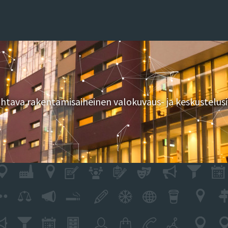
tava rakentamisaiheinen valokuvaus- ja keskustelusi