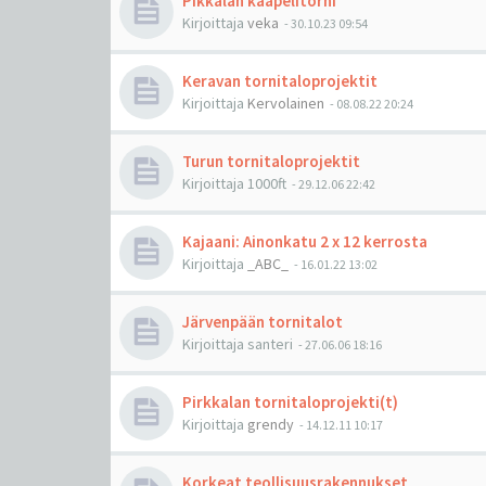
Pikkalan kaapelitorni
Kirjoittaja
veka
-
30.10.23 09:54
Keravan tornitaloprojektit
Kirjoittaja
Kervolainen
-
08.08.22 20:24
Turun tornitaloprojektit
Kirjoittaja
1000ft
-
29.12.06 22:42
Kajaani: Ainonkatu 2 x 12 kerrosta
Kirjoittaja
_ABC_
-
16.01.22 13:02
Järvenpään tornitalot
Kirjoittaja
santeri
-
27.06.06 18:16
Pirkkalan tornitaloprojekti(t)
Kirjoittaja
grendy
-
14.12.11 10:17
Korkeat teollisuusrakennukset