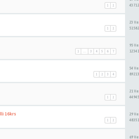
43712
1
2
23 V
51582
1
2
95 V
12341
1
…
3
4
5
6
7
54 V
89213
1
2
3
4
21 V
44945
1
2
li 16krs
29 V
48351
1
2
69 V