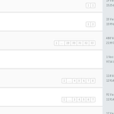
19 V
15256
1
2
15 V
15996
1
2
480 
21997
1
…
29
30
31
32
33
1 Va
9734 
118 
12914
1
…
4
5
6
7
8
91 V
11914
1
…
3
4
5
6
7
17 V