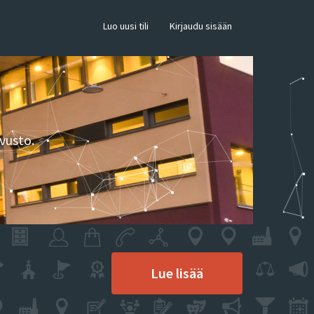
×
Luo uusi tili
Kirjaudu sisään
vusto.
Lue lisää