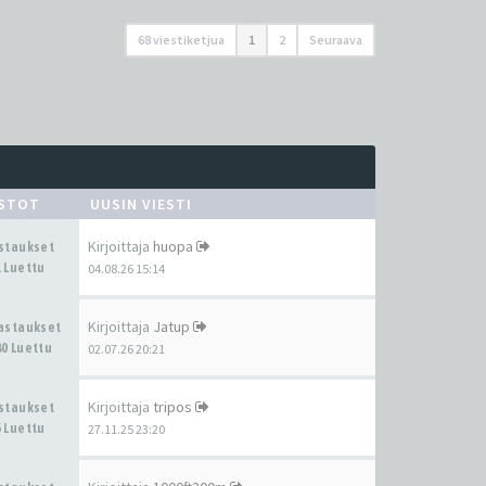
68 viestiketjua
1
2
Seuraava
ASTOT
UUSIN VIESTI
Kirjoittaja
huopa
astaukset
 Luettu
04.08.26 15:14
Kirjoittaja
Jatup
Vastaukset
0 Luettu
02.07.26 20:21
Kirjoittaja
tripos
astaukset
 Luettu
27.11.25 23:20