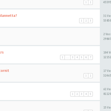
45595
1
2
tilannetta?
31 V
53850
1
2
3
2 Va
29807
krs
104 
12152
1
…
3
4
5
6
7
tornit
17 V
32465
1
2
61 V
81120
1
2
3
4
5
15 V