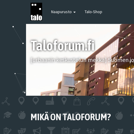
Naapurusto
Talo-Shop
Taloforum.fi
[urbaanin keskustelun mekka] Suomen joh
MIKÄ ON TALOFORUM?