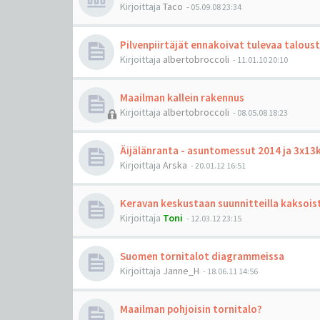
Kirjoittaja
Taco
-
05.09.08 23:34
Pilvenpiirtäjät ennakoivat tulevaa talous
Kirjoittaja
albertobroccoli
-
11.01.10 20:10
Maailman kallein rakennus
Kirjoittaja
albertobroccoli
-
08.05.08 18:23
Äijälänranta - asuntomessut 2014 ja 3x13
Kirjoittaja
Arska
-
20.01.12 16:51
Keravan keskustaan suunnitteilla kaksois
Kirjoittaja
Toni
-
12.03.12 23:15
Suomen tornitalot diagrammeissa
Kirjoittaja
Janne_H
-
18.06.11 14:56
Maailman pohjoisin tornitalo?