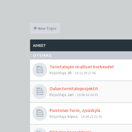
New Topic
AIHEET
OTSIKKO
Tornitalojen viralliset korkeudet
Kirjoittaja
JR
-
19.11.09 17:06
Oulun tornitaloprojektit
Kirjoittaja
Jari
-
10.06.10 14:35
Puistolan Torni, Jyväskylä
Kirjoittaja
tripos
-
14.09.21 21:55