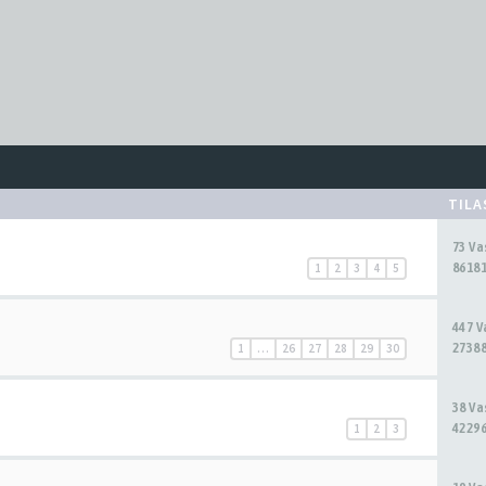
TIL
73 V
86181
1
2
3
4
5
447 
27388
1
…
26
27
28
29
30
38 V
42296
1
2
3