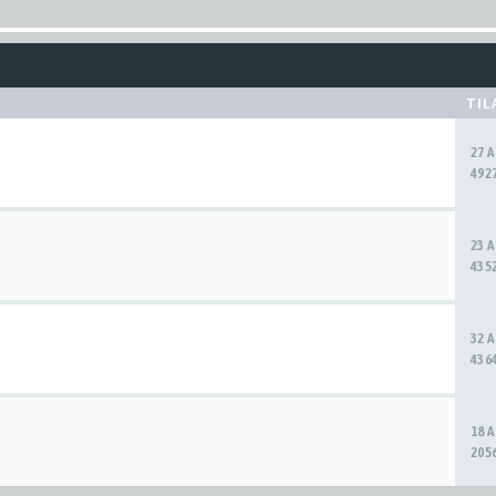
TIL
27 
4927
23 
4352
32 
4364
18 
2056