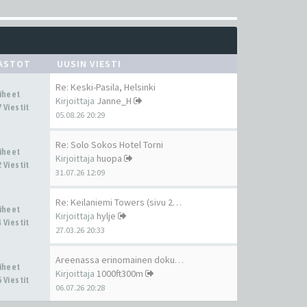
ASTOT
UUSIN VIESTI
Re: Keski-Pasila, Helsinki
Aiheet
Kirjoittaja
Janne_H
 Viestit
05.08.26 20:29
Re: Solo Sokos Hotel Torni
Aiheet
Kirjoittaja
huopa
 Viestit
31.07.26 12:09
Re: Keilaniemi Towers (sivu 2…
Aiheet
Kirjoittaja
hylje
 Viestit
27.03.26 20:33
Areenassa erinomainen dokumen…
Aiheet
Kirjoittaja
1000ft300m
 Viestit
06.07.26 20:28