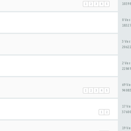
10398
1
2
3
4
5
0 Va
18327
3 Va
20622
2 Va
22849
69 V
94085
1
2
3
4
5
17 V
37600
1
2
19 V