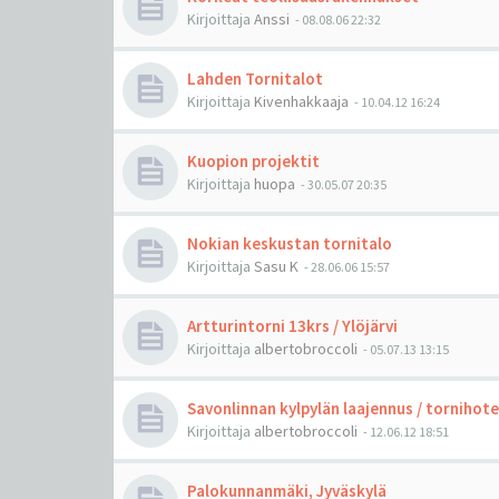
Kirjoittaja
Anssi
-
08.08.06 22:32
Lahden Tornitalot
Kirjoittaja
Kivenhakkaaja
-
10.04.12 16:24
Kuopion projektit
Kirjoittaja
huopa
-
30.05.07 20:35
Nokian keskustan tornitalo
Kirjoittaja
Sasu K
-
28.06.06 15:57
Artturintorni 13krs / Ylöjärvi
Kirjoittaja
albertobroccoli
-
05.07.13 13:15
Savonlinnan kylpylän laajennus / tornihotel
Kirjoittaja
albertobroccoli
-
12.06.12 18:51
Palokunnanmäki, Jyväskylä