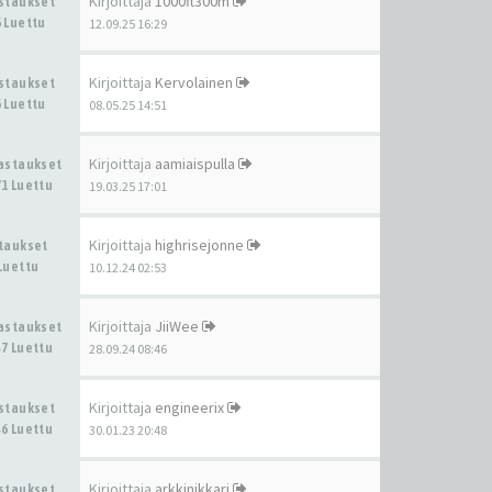
Kirjoittaja
1000ft300m
astaukset
 Luettu
12.09.25 16:29
Kirjoittaja
Kervolainen
astaukset
 Luettu
08.05.25 14:51
Kirjoittaja
aamiaispulla
Vastaukset
1 Luettu
19.03.25 17:01
Kirjoittaja
highrisejonne
staukset
Luettu
10.12.24 02:53
Kirjoittaja
JiiWee
Vastaukset
7 Luettu
28.09.24 08:46
Kirjoittaja
engineerix
astaukset
6 Luettu
30.01.23 20:48
Kirjoittaja
arkkinikkari
astaukset