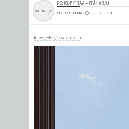
RE: KUPITTAA – ITÄHARJU
tekijänä
Luukie
-
23.09.25 15:10
https://yle.fi/a/74-20184381