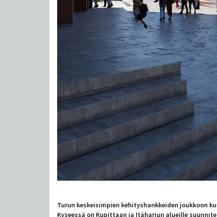
Turun keskeisimpien kehityshankkeiden joukkoon k
Kyseessä on Kupittaan ja Itäharjun alueille suunnit