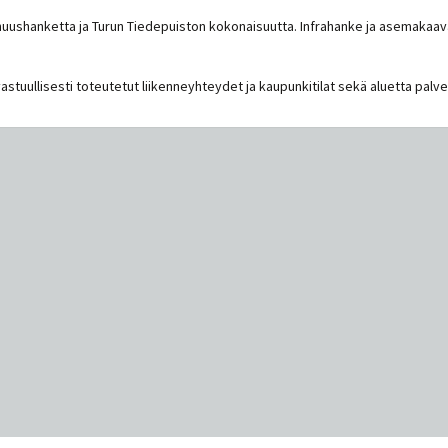
nuushanketta ja Turun Tiedepuiston kokonaisuutta. Infrahanke ja asemakaa
stuullisesti toteutetut liikenneyhteydet ja kaupunkitilat sekä aluetta palve