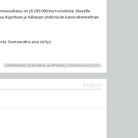
nusoikeus on yli 180 000 kerrosneliötä. Alueelle
uu Kupittaan ja Itäharjun yhdistävän kansirakennelman
ta. Seuraavaksi asia siirtyy
CalvinDeHaan
,
TurkuCubed
,
JusuPetteri
ja 5
muuta
peukutti tätä
#108707