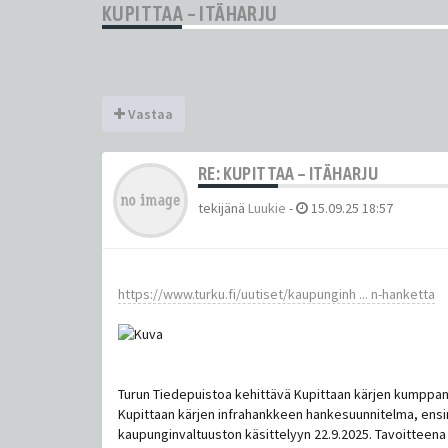
KUPITTAA – ITÄHARJU
Vastaa
RE: KUPITTAA – ITÄHARJU
tekijänä
Luukie
-
15.09.25 18:57
https://www.turku.fi/uutiset/kaupunginh ... n-hanketta
Turun Tiedepuistoa kehittävä Kupittaan kärjen kumpp
Kupittaan kärjen infrahankkeen hankesuunnitelma, ens
kaupunginvaltuuston käsittelyyn 22.9.2025. Tavoitteen