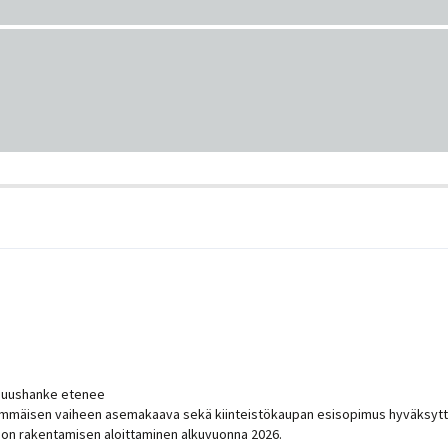
anuushanke etenee
immäisen vaiheen asemakaava sekä kiinteistökaupan esisopimus hyväksyttii
a on rakentamisen aloittaminen alkuvuonna 2026.