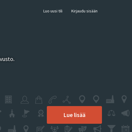
×
Luo uusi tili
Kirjaudu sisään
vusto.
Lue lisää