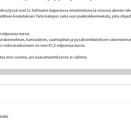
sytyssä noin 11 hehtaarin laajuisessa ensimmäisessä osiossa alueen raken
illisen koulutuksen Taito-kampus sekä uusi joukkoliikennekatu, joka ohjaut
 miljoonaa euroa.
sirakennelman, kansiaukion, saattopihan ja pysäköintilaitoksen rakentamises
 riskivarauksineen on noin 87,5 miljoonaa euroa.
taa ensi vuonna, jos kaavamuutoksesta ei valiteta.
illä.