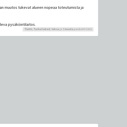
van muutos tukevat alueen nopeaa toteutumista ja
leva pysäköintilaitos.
Tlahti
,
TurkuCubed
,
leksa
ja 3
muuta
peukutti tätä