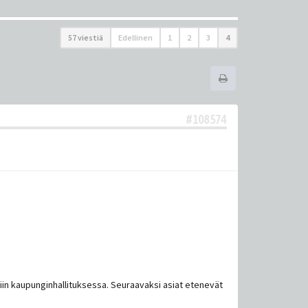
57 viestiä
Edellinen
1
2
3
4
#108574
n kaupunginhallituksessa. Seuraavaksi asiat etenevät