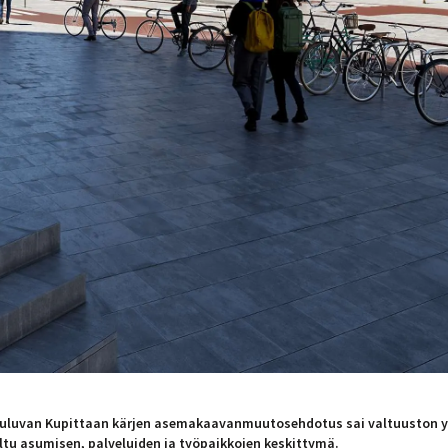
uuluvan Kupittaan kärjen asemakaavanmuutosehdotus sai valtuuston y
eltu asumisen, palveluiden ja työpaikkojen keskittymä.