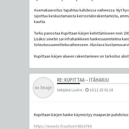
Asemakaavoitus tapahtuu kahdessa vaiheessa. Nyt hyväk
sijoittuu keskustamaista kerrostalorakentamista, ammat
kautta.
Turku panostaa Kupittaan kärjen kehittämiseen noin 200
Lisäksi sinetin sai infrahankkeen hankesuunnitelma kan
toteutussuunnitteluvaiheeseen. Alustava kustannusarvio
Kupittaan kärjen alueen rakentaminen on tarkoitus aloit
RE: KUPITTAA – ITÄHARJU
tekijänä
Luukie
-
10.11.25 01:18
Kupittaan kärjen hanke käynnistyy maaperän puhdistustö
https://www.ts.fi/uutiset/6816784