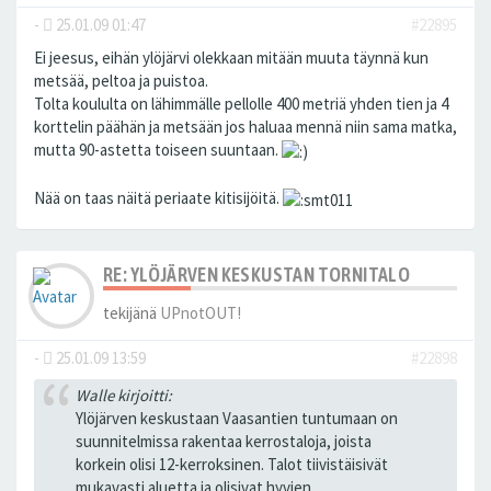
-
25.01.09 01:47
#22895
Ei jeesus, eihän ylöjärvi olekkaan mitään muuta täynnä kun
metsää, peltoa ja puistoa.
Tolta koululta on lähimmälle pellolle 400 metriä yhden tien ja 4
korttelin päähän ja metsään jos haluaa mennä niin sama matka,
mutta 90-astetta toiseen suuntaan.
Nää on taas näitä periaate kitisijöitä.
RE: YLÖJÄRVEN KESKUSTAN TORNITALO
tekijänä
UPnotOUT!
-
25.01.09 13:59
#22898
Walle kirjoitti:
Ylöjärven keskustaan Vaasantien tuntumaan on
suunnitelmissa rakentaa kerrostaloja, joista
korkein olisi 12-kerroksinen. Talot tiivistäisivät
mukavasti aluetta ja olisivat hyvien