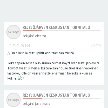
RE: YLÖJÄRVEN KESKUSTAN TORNITALO
tekijänä
electro
-
23.01.09 19:11
#22874
/\ On oikein laitettu piltit osoittamaan mieltä.
Joka tapauksessa nuo suunnitelmat näyttävät suht' järkeviltä.
Toivottavasti siihen ei kuitenkaan nouse tuollainen valkoinen
laatikko, jolle on vain annettu enemmän kerroksia kuin se
kolme.
RE: YLÖJÄRVEN KESKUSTAN TORNITALO
tekijänä
jusa-masa