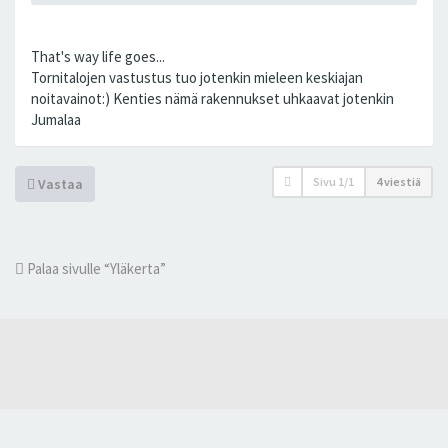
That's way life goes...
Tornitalojen vastustus tuo jotenkin mieleen keskiajan
noitavainot:) Kenties nämä rakennukset uhkaavat jotenkin
Jumalaa
Sivu
1
/
1
4 viestiä
Vastaa
Palaa sivulle “Yläkerta”