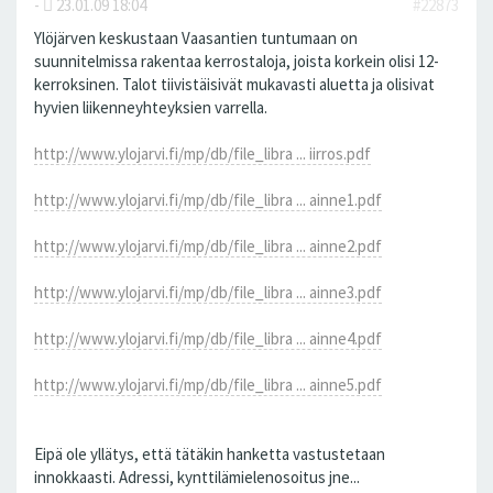
-
23.01.09 18:04
#22873
Ylöjärven keskustaan Vaasantien tuntumaan on
suunnitelmissa rakentaa kerrostaloja, joista korkein olisi 12-
kerroksinen. Talot tiivistäisivät mukavasti aluetta ja olisivat
hyvien liikenneyhteyksien varrella.
http://www.ylojarvi.fi/mp/db/file_libra ... iirros.pdf
http://www.ylojarvi.fi/mp/db/file_libra ... ainne1.pdf
http://www.ylojarvi.fi/mp/db/file_libra ... ainne2.pdf
http://www.ylojarvi.fi/mp/db/file_libra ... ainne3.pdf
http://www.ylojarvi.fi/mp/db/file_libra ... ainne4.pdf
http://www.ylojarvi.fi/mp/db/file_libra ... ainne5.pdf
Eipä ole yllätys, että tätäkin hanketta vastustetaan
innokkaasti. Adressi, kynttilämielenosoitus jne...