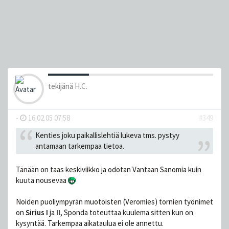
tekijänä
H.C.
-
16.02.05 07:58
#349
Kenties joku paikallislehtiä lukeva tms. pystyy
antamaan tarkempaa tietoa.
Tänään on taas keskiviikko ja odotan Vantaan Sanomia kuin
kuuta nousevaa
Noiden puoliympyrän muotoisten (Veromies) tornien työnimet
on
Sirius I
ja
II
, Sponda toteuttaa kuulema sitten kun on
kysyntää. Tarkempaa aikataulua ei ole annettu.