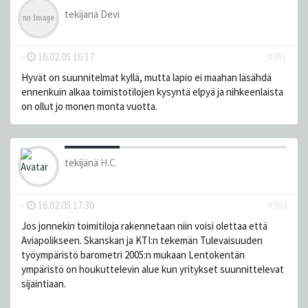
tekijänä
Devi
-
16.02.05 16:17
#361
Hyvät on suunnitelmat kyllä, mutta lapio ei maahan läsähdä
ennenkuin alkaa toimistotilojen kysyntä elpyä ja nihkeenlaista
on ollut jo monen monta vuotta.
tekijänä
H.C.
-
16.02.05 17:30
#364
Jos jonnekin toimitiloja rakennetaan niin voisi olettaa että
Aviapolikseen. Skanskan ja KTI:n tekemän Tulevaisuuden
työympäristö barometri 2005:n mukaan Lentokentän
ympäristö on houkuttelevin alue kun yritykset suunnittelevat
sijaintiaan.