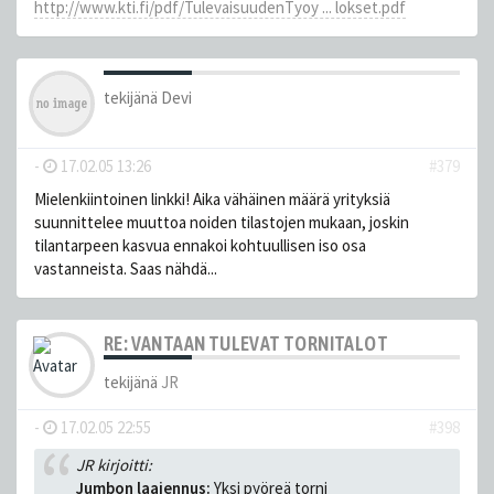
http://www.kti.fi/pdf/TulevaisuudenTyoy ... lokset.pdf
tekijänä
Devi
-
17.02.05 13:26
#379
Mielenkiintoinen linkki! Aika vähäinen määrä yrityksiä
suunnittelee muuttoa noiden tilastojen mukaan, joskin
tilantarpeen kasvua ennakoi kohtuullisen iso osa
vastanneista. Saas nähdä...
RE: VANTAAN TULEVAT TORNITALOT
tekijänä
JR
-
17.02.05 22:55
#398
JR kirjoitti:
Jumbon laajennus:
Yksi pyöreä torni