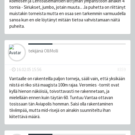
kolmosen ja Lentoasemantien liittymän ympäristöön ainakin 4
tornia - Siriukset, jumbo, jotain muuta... Ja puhetta on riittänyt
muistakin torneista mutta en osaa sen tarkemmin varmuudella
sanoa kun en ole löytänyt mitään tietoa vahvistamaan näitä
puheita.
tekijänä
OlliMolli
-
16.02.05 15:56
#359
Vantaalle on rakenteilla paljon torneja, sääli vain, että yksikään
niistä ei riko sitä maagista 100m rajaa. Veromies -tornit ovat
kyllä hienon näköisiä, toivottavasti ne rakennetaan, ja
mielellään ennen kuin täytän 60. Tuntuu Vantaa ottavan
tosissaan tän Aviapolis homman. Saisi olla rakentaminen
tiiviimpää, mutta mid-risejä on ainakin suunniteltu ihan
kiitettävä määrä.