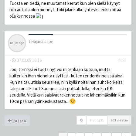
Tuosta en tiedä, ne muutamat kerrat kun olen siellä käynyt
niin autolla olen mennyt. Toki jalankulku yhteyksienkin pitää
olla kunnossa
tekijänä
Jape
-
07.03.05 16:16
#695
Joo, torniksi ei tuota nyt voi mitenkään kutsua, mutta
kuitenkin ihan hienolta näyttää - kuten renderöinneissä aina.
Kun näitä uutisia seurailee, niin kyllä noita ihan suht korkeita
taloja on alkanut Suomessakin putkahdella, etenkin PK-
seudulla. Vielä kun saisivat rakennettua ne lähemmäksikin kun
10km päähän ydinkeskustasta...
Sivu
1
/
21
302 viestiä
Vastaa