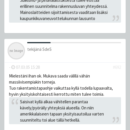
Julkisivu- ja pihavalaistuksesta tulee esittää
erillinen suunnitelma rakennusluvan yhteydessä.
Mainoslaitteiden sijoittamisesta vaaditaan lisäksi
kaupunkikuvaneuvottelukunnan lausunto
tekijänä
SdeS
-
07.03.05 15:28
#692
Mielestäni ihan ok. Mukava saada välillä vähän
massiivisempiakin torneja.
Tuo rakentamistapaohje vaikuttaa kyllä todella lupaavalta,
hyvin yksityiskohtaisesti kerrottu miten tulee toimia.
Saisivat kyllä alkaa vähitellen parantaa
kävely/pyöräily yhteyksiä alueella. On niin
amerikkalaiseen tapaan yksityisautoilua varten
suunniteltu toi alue tällä hetkellä.