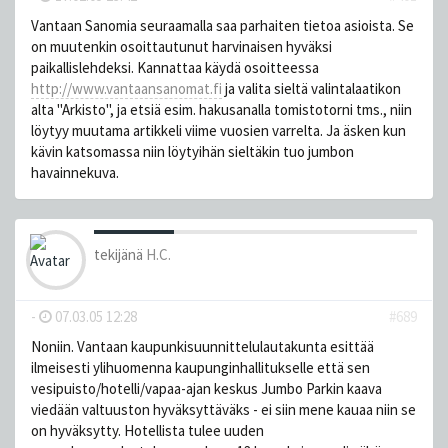
Vantaan Sanomia seuraamalla saa parhaiten tietoa asioista. Se
on muutenkin osoittautunut harvinaisen hyväksi
paikallislehdeksi. Kannattaa käydä osoitteessa
http://www.vantaansanomat.fi
ja valita sieltä valintalaatikon
alta "Arkisto", ja etsiä esim. hakusanalla tomistotorni tms., niin
löytyy muutama artikkeli viime vuosien varrelta. Ja äsken kun
kävin katsomassa niin löytyihän sieltäkin tuo jumbon
havainnekuva.
tekijänä
H.C.
-
07.03.05 12:28
#689
Noniin. Vantaan kaupunkisuunnittelulautakunta esittää
ilmeisesti ylihuomenna kaupunginhallitukselle että sen
vesipuisto/hotelli/vapaa-ajan keskus Jumbo Parkin kaava
viedään valtuuston hyväksyttäväks - ei siin mene kauaa niin se
on hyväksytty. Hotellista tulee uuden