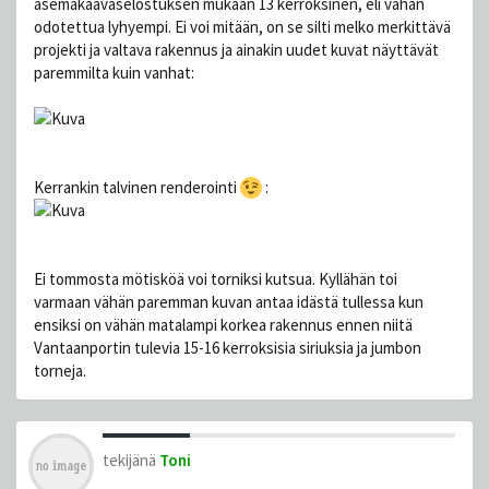
asemakaavaselostuksen mukaan 13 kerroksinen, eli vähän
odotettua lyhyempi. Ei voi mitään, on se silti melko merkittävä
projekti ja valtava rakennus ja ainakin uudet kuvat näyttävät
paremmilta kuin vanhat:
Kerrankin talvinen renderointi
:
Ei tommosta mötisköä voi torniksi kutsua. Kyllähän toi
varmaan vähän paremman kuvan antaa idästä tullessa kun
ensiksi on vähän matalampi korkea rakennus ennen niitä
Vantaanportin tulevia 15-16 kerroksisia siriuksia ja jumbon
torneja.
tekijänä
Toni