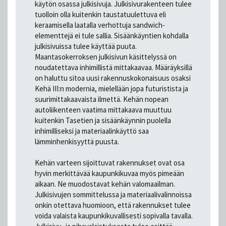
käytön osassa julkisivuja. Julkisivurakenteen tulee
tuolloin olla kuitenkin taustatuulettuva eli
keraamisella laatalla verhottuja sandwich-
elementtejä ei tule sallia. Sisäänkäyntien kohdalla
julkisivuissa tulee käyttää puuta.
Maantasokerroksen julkisivun käsittelyssä on
noudatettava inhimillistä mittakaavaa. Määräyksillä
on haluttu sitoa uusi rakennuskokonaisuus osaksi
Kehä III:n modernia, mielellään jopa futuristista ja
suurimittakaavaista ilmettä. Kehän nopean
autoliikenteen vaatima mittakaava muuttuu
kuitenkin Tasetien ja sisäänkäynnin puolella
inhimilliseksi ja materiaalinkäyttö saa
lämminhenkisyyttä puusta.
Kehän varteen sijoittuvat rakennukset ovat osa
hyvin merkittävää kaupunkikuvaa myös pimeään
aikaan. Ne muodostavat kehän valomaailman.
Julkisivujen sommittelussa ja materiaalivalinnoissa
onkin otettava huomioon, että rakennukset tulee
voida valaista kaupunkikuvallisesti sopivalla tavalla.