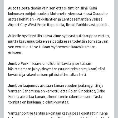
Autotalosta
tiedän vain sen että sijainti on siinä Kehä
kolmosen pohjoispuolella Motonetin vieressä missä Osuustie
alittaa kehätien - Pakkalantien ja Lentoasemantien välissä
Airport City West Endin itäpuolella, Retail Parkkia vastapäätä...
Auleelle hyväksyttiin kaava viime syksynä autokauppaa varten,
mutta kaavamuutoksen selostuksessa todettiin tornista vain
sen verran että se tullaan myöhemmin kaavoittamaan
erikseen.
Jumbo Parkin
kaava on ollut nähtävillä ja se tullaan
käsittelemään ja hyväksymään (suunnitelmien mukaan) tänä
keväänä ja rakentamisen pitäisi sitten alkaa heti.
Jumbon laajennus
avataan tämän vuoden joulumyyntiin ja
Vantaan Sanomissa on kerrottu että Polar Kiinteistöt/Eläke
Fennia aloitttaa tämän jälkeen tornin rakentamisen. Tästä
tornista on kuulema jo ollut kysyntää.
Vantaanportille tehtiin aikoinaan kaava jossa osoitettiin Kehä