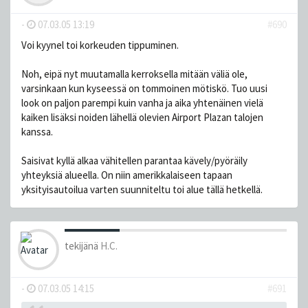
-
07.03.05 13:19
#690
Voi kyynel toi korkeuden tippuminen.
Noh, eipä nyt muutamalla kerroksella mitään väliä ole,
varsinkaan kun kyseessä on tommoinen mötiskö. Tuo uusi
look on paljon parempi kuin vanha ja aika yhtenäinen vielä
kaiken lisäksi noiden lähellä olevien Airport Plazan talojen
kanssa.
Saisivat kyllä alkaa vähitellen parantaa kävely/pyöräily
yhteyksiä alueella. On niin amerikkalaiseen tapaan
yksityisautoilua varten suunniteltu toi alue tällä hetkellä.
tekijänä
H.C.
-
07.03.05 14:15
#691