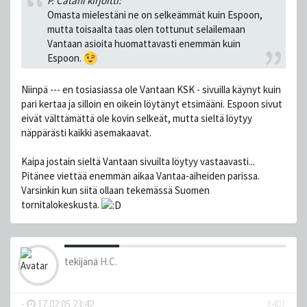
P. Catani kirjoitti:
Omasta mielestäni ne on selkeämmät kuin Espoon,
mutta toisaalta taas olen tottunut selailemaan
Vantaan asioita huomattavasti enemmän kuin
Espoon.
Niinpä --- en tosiasiassa ole Vantaan KSK - sivuilla käynyt kuin
pari kertaa ja silloin en oikein löytänyt etsimääni. Espoon sivut
eivät välttämättä ole kovin selkeät, mutta sieltä löytyy
näppärästi kaikki asemakaavat.
Kaipa jostain sieltä Vantaan sivuilta löytyy vastaavasti...
Pitänee viettää enemmän aikaa Vantaa-aiheiden parissa.
Varsinkin kun siitä ollaan tekemässä Suomen
tornitalokeskusta.
tekijänä
H.C.
-
17.02.05 23:42
#401