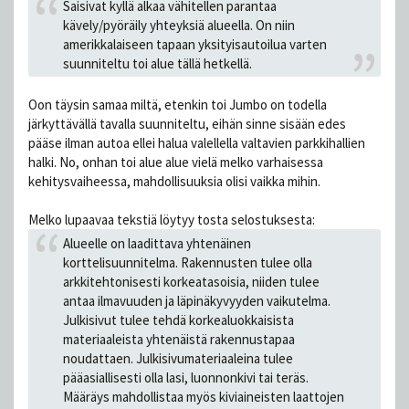
Saisivat kyllä alkaa vähitellen parantaa
kävely/pyöräily yhteyksiä alueella. On niin
amerikkalaiseen tapaan yksityisautoilua varten
suunniteltu toi alue tällä hetkellä.
Oon täysin samaa miltä, etenkin toi Jumbo on todella
järkyttävällä tavalla suunniteltu, eihän sinne sisään edes
pääse ilman autoa ellei halua valellella valtavien parkkihallien
halki. No, onhan toi alue alue vielä melko varhaisessa
kehitysvaiheessa, mahdollisuuksia olisi vaikka mihin.
Melko lupaavaa tekstiä löytyy tosta selostuksesta:
Alueelle on laadittava yhtenäinen
korttelisuunnitelma. Rakennusten tulee olla
arkkitehtonisesti korkeatasoisia, niiden tulee
antaa ilmavuuden ja läpinäkyvyyden vaikutelma.
Julkisivut tulee tehdä korkealuokkaisista
materiaaleista yhtenäistä rakennustapaa
noudattaen. Julkisivumateriaaleina tulee
pääasiallisesti olla lasi, luonnonkivi tai teräs.
Määräys mahdollistaa myös kiviaineisten laattojen