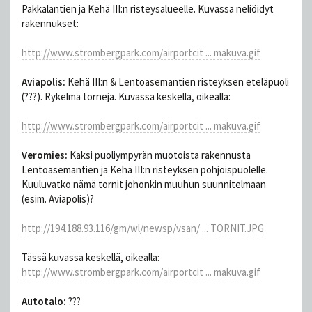
Pakkalantien ja Kehä III:n risteysalueelle. Kuvassa neliöidyt
rakennukset:
http://www.strombergpark.com/airportcit ... makuva.gif
Aviapolis:
Kehä III:n & Lentoasemantien risteyksen eteläpuoli
(???). Rykelmä torneja. Kuvassa keskellä, oikealla:
http://www.strombergpark.com/airportcit ... makuva.gif
Veromies:
Kaksi puoliympyrän muotoista rakennusta
Lentoasemantien ja Kehä III:n risteyksen pohjoispuolelle.
Kuuluvatko nämä tornit johonkin muuhun suunnitelmaan
(esim. Aviapolis)?
http://194.188.93.116/gm/wl/newsp/vsan/ ... TORNIT.JPG
Tässä kuvassa keskellä, oikealla:
http://www.strombergpark.com/airportcit ... makuva.gif
Autotalo:
???