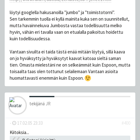
löytyi googlella hakusanoilla "jumbo" ja "toimistotorni".
Sen tarkemmin tuolla ei kyllä mainita kuka sen on suunnitellut,
mutta havainnekuva Jumbosta vastaa todellisuutta melko
hyvin, vähän eri tavalla vaan on etualalla paikoitus hoidettu
kuin todellisuudessa.
Vantaan sivuilta ei taida tästä enää mitään löytyä, sillä kaava
on jo hyväksytty ja hyväksytyt kaavat katoaa sieltä saman
tien. Omasta mielestäni ne on selkeämmät kuin Espoon, mutta
toisaalta taas olen tottunut selailemaan Vantaan asioita
huomattavasti enemmän kuin Espoon.
tekijänä
JR
-
17.02.05 23:33
#400
Kiitoksia...