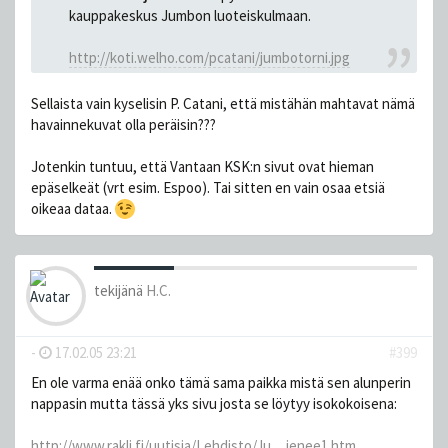
kauppakeskus Jumbon luoteiskulmaan.
http://koti.welho.com/pcatani/jumbotorni.jpg
Sellaista vain kyselisin P. Catani, että mistähän mahtavat nämä
havainnekuvat olla peräisin???
Jotenkin tuntuu, että Vantaan KSK:n sivut ovat hieman
epäselkeät (vrt esim. Espoo). Tai sitten en vain osaa etsiä
oikeaa dataa.
tekijänä
H.C.
-
17.02.05 23:21
#399
En ole varma enää onko tämä sama paikka mistä sen alunperin
nappasin mutta tässä yks sivu josta se löytyy isokokoisena:
http://www.rakli.fi/uutisia/Lehdisto/Ju ... jenee1.htm