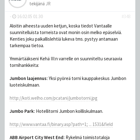
tekijänä
JR
-
16.02.05 01:30
#348
Aloitin aiheesta uuden ketjun, koska tiedot Vantaalle
suunnitelluista torneista ovat monin osin melko epäselviä.
Kenties joku paikallislehtiä lukeva tms. pystyy antamaan
tarkempaa tietoa.
Ymmärtääkseni Kehä III:n varrelle on suunniteltu seuraavia
tornihankkeita:
Jumbon laajennus:
Yksi pyöreä torni kauppakeskus Jumbon
luoteiskulmaan.
http://koti.welho.com/pcatani/jumbotorni.jpg
Jumbo Park:
Hotellitorni Jumbon koilliskulmaan.
http://www.vantaa.fi/binary.asp?path=1; ... 1531&field
ABB Airport City West End:
Rykelmä toimistotaloja