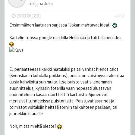
tekijänä
Joka
-
26.03.06 18:31
#4675
Ensimmäinen laatuaan sarjassa "Jokan mahtavat ideat"
Kattelin tuossa google earthilla Helsinkiä ja tuli tällanen idea.
Eli periaatteessa kaikki matalaksi paitsi vanhat hienot talot
(Svenskanin kohdalla poikkeus), puistoon voisi mysö rakentaa
uusia kahviloita sun muita. Itse puisto vaatisi enemmän
suunnittelua, kyhäsin fotarilla vaan nopeasti alustavan
suunnitelman kasaan korttelit.fi kartoista. Ajoneuvot
menisivät tunneleissa puiston alta. Poistuvat asunnot ja
toimistot voitaisiin heittää torniin tai kahteen pasilaan, tai
jonnekkin muualle.
Noh, mitäs mieltä olette?