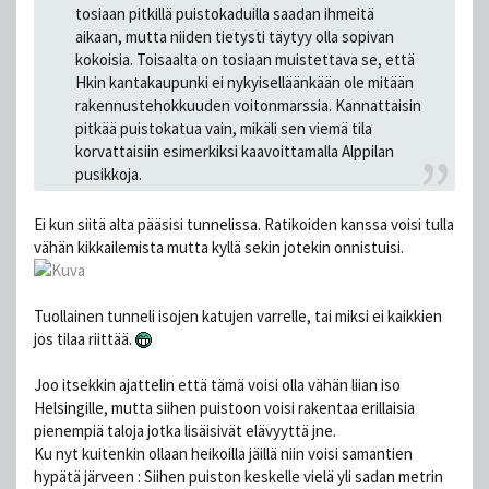
tosiaan pitkillä puistokaduilla saadan ihmeitä
aikaan, mutta niiden tietysti täytyy olla sopivan
kokoisia. Toisaalta on tosiaan muistettava se, että
Hkin kantakaupunki ei nykyiselläänkään ole mitään
rakennustehokkuuden voitonmarssia. Kannattaisin
pitkää puistokatua vain, mikäli sen viemä tila
korvattaisiin esimerkiksi kaavoittamalla Alppilan
pusikkoja.
Ei kun siitä alta pääsisi tunnelissa. Ratikoiden kanssa voisi tulla
vähän kikkailemista mutta kyllä sekin jotekin onnistuisi.
Tuollainen tunneli isojen katujen varrelle, tai miksi ei kaikkien
jos tilaa riittää.
Joo itsekkin ajattelin että tämä voisi olla vähän liian iso
Helsingille, mutta siihen puistoon voisi rakentaa erillaisia
pienempiä taloja jotka lisäisivät elävyyttä jne.
Ku nyt kuitenkin ollaan heikoilla jäillä niin voisi samantien
hypätä järveen : Siihen puiston keskelle vielä yli sadan metrin