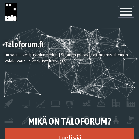
Toggle
Navigatio
Taloforum.fi
[urbaanin keskustelun mekka] Suomen johtava rakentamisaiheinen
valokuvaus- ja keskustelusivusto.
MIKÄ ON TALOFORUM?
Lue lisää