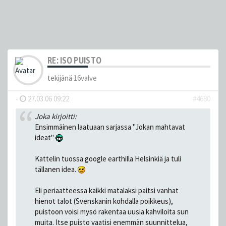
RE: ISO PUISTO
tekijänä
16valve
-
27.03.06 09:22
#4680
Joka kirjoitti:
Ensimmäinen laatuaan sarjassa "Jokan mahtavat
ideat"
Kattelin tuossa google earthilla Helsinkiä ja tuli
tällanen idea.
Eli periaatteessa kaikki matalaksi paitsi vanhat
hienot talot (Svenskanin kohdalla poikkeus),
puistoon voisi mysö rakentaa uusia kahviloita sun
muita. Itse puisto vaatisi enemmän suunnittelua,