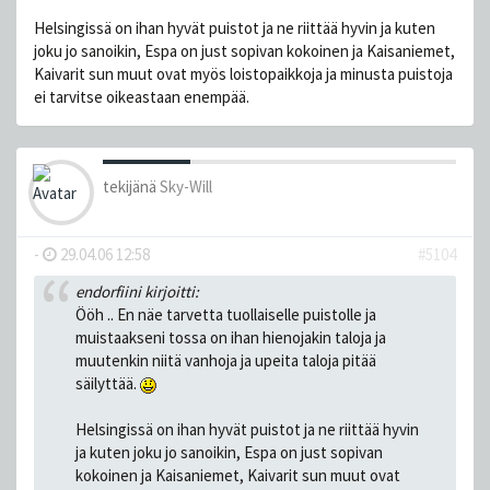
Helsingissä on ihan hyvät puistot ja ne riittää hyvin ja kuten
joku jo sanoikin, Espa on just sopivan kokoinen ja Kaisaniemet,
Kaivarit sun muut ovat myös loistopaikkoja ja minusta puistoja
ei tarvitse oikeastaan enempää.
tekijänä
Sky-Will
-
29.04.06 12:58
#5104
endorfiini kirjoitti:
Ööh .. En näe tarvetta tuollaiselle puistolle ja
muistaakseni tossa on ihan hienojakin taloja ja
muutenkin niitä vanhoja ja upeita taloja pitää
säilyttää.
Helsingissä on ihan hyvät puistot ja ne riittää hyvin
ja kuten joku jo sanoikin, Espa on just sopivan
kokoinen ja Kaisaniemet, Kaivarit sun muut ovat