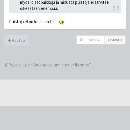
myös loistopaikkoja ja minusta puistoja ei tarvitse
oikeastaan enempää.
Puistoja ei oo koskaan liikaa
Sivu
1
/
1
14 viestiä
Vastaa
Palaa sivulle “Kaupunkisuunnittelu ja liikenne”