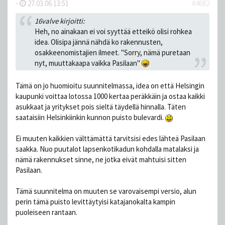
-
27.03.06 13:51
#4682
16valve kirjoitti:
Heh, no ainakaan ei voi syyttää etteikö olisi rohkea
idea. Olisipa jännä nähdä ko rakennusten,
osakkeenomistajien ilmeet. "Sorry, nämä puretaan
nyt, muuttakaapa vaikka Pasilaan"
Tämä on jo huomioitu suunnitelmassa, idea on että Helsingin
kaupunki voittaa lotossa 1000 kertaa peräkkäin ja ostaa kaikki
asukkaat ja yritykset pois sieltä täydellä hinnalla. Täten
saataisiin Helsinkiinkin kunnon puisto bulevardi.
Ei muuten kaikkien välttämättä tarvitsisi edes lähteä Pasilaan
saakka. Nuo puutalot lapsenkotikadun kohdalla matalaksi ja
nämä rakennukset sinne, ne jotka eivät mahtuisi sitten
Pasilaan.
Tämä suunnitelma on muuten se varovaisempi versio, alun
perin tämä puisto levittäytyisi katajanokalta kampin
puoleiseen rantaan.