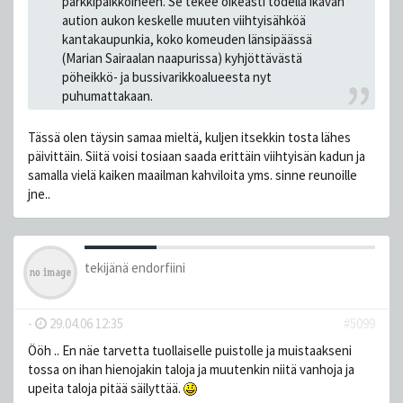
parkkipaikkoineen. Se tekee oikeasti todella ikävän
aution aukon keskelle muuten viihtyisähköä
kantakaupunkia, koko komeuden länsipäässä
(Marian Sairaalan naapurissa) kyhjöttävästä
pöheikkö- ja bussivarikkoalueesta nyt
puhumattakaan.
Tässä olen täysin samaa mieltä, kuljen itsekkin tosta lähes
päivittäin. Siitä voisi tosiaan saada erittäin viihtyisän kadun ja
samalla vielä kaiken maailman kahviloita yms. sinne reunoille
jne..
tekijänä
endorfiini
-
29.04.06 12:35
#5099
Ööh .. En näe tarvetta tuollaiselle puistolle ja muistaakseni
tossa on ihan hienojakin taloja ja muutenkin niitä vanhoja ja
upeita taloja pitää säilyttää.