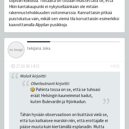
sopivan kokoisia. Toisaalta on tosiaan muistettava se, että
Hkin kantakaupunki ei nykyiselläänkään ole mitään
rakennustehokkuuden voitonmarssia. Kannattaisin pitkää
puistokatua vain, mikäli sen viemä tila korvattaisiin esimerkiksi
kaavoittamalla Alppilan pusikkoja.
tekijänä
Joka
-
27.03.06 14:55
#4685
MoloX kirjoitti:
Oberleutnant kirjoitti:
Pahinta tossa on se, että se tuhoasi
eräät Helsingin kauneimmat kadut,
kuten Bulevardin ja Yrjönkadun.
Tähän hyvään observaatioon on lisättävä vielä se,
että tuo katkaisee marskin niin, että erottajalle ei
pääse muuta kuin kiertämällä esplanadin. Mutta