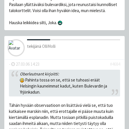
Pasilaan yllättäväksi bulevardiksi, jota reunustaisi kunnolliset
talokorttelit. Voisi olla ihan hyväkin idea, mun mielestä.
Hauska leikkidea silti, Joka.
tekijänä
OlliMolli
-
27.03.06 14:23
#4684
Oberleutnant kirjoitti:
Pahinta tossa on se, että se tuhoasi eräät
Helsingin kauneimmat kadut, kuten Bulevardin ja
Yrjönkadun.
Tähän hyvään observaatioon on lisättävä vielä se, että tuo
katkaisee marskin niin, että erottajalle ei pääse muuta kuin
kiertämällä esplanadin. Mutta tosiaan pitkillä puistokaduilla
saadan ihmeitä aikaan, mutta niiden tietysti täytyy olla