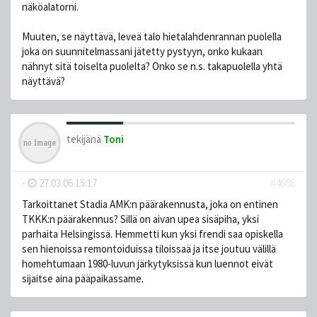
näköalatorni.
Muuten, se näyttävä, leveä talo hietalahdenrannan puolella
joka on suunnitelmassani jätetty pystyyn, onko kukaan
nähnyt sitä toiselta puolelta? Onko se n.s. takapuolella yhtä
näyttävä?
tekijänä
Toni
-
27.03.06 15:17
#4686
Tarkoittanet Stadia AMK:n päärakennusta, joka on entinen
TKKK:n päärakennus? Sillä on aivan upea sisäpiha, yksi
parhaita Helsingissä. Hemmetti kun yksi frendi saa opiskella
sen hienoissa remontoiduissa tiloissaä ja itse joutuu välillä
homehtumaan 1980-luvun järkytyksissä kun luennot eivät
sijaitse aina pääpaikassame.