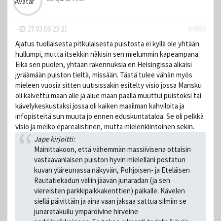
-
27.03.06 23:21
#4696
Ajatus tuollaisesta pitkulaisesta puistosta ei kyllä ole yhtään
hullumpi, mutta itsekkin näkisin sen mielummin kapeampana.
Eikä sen puolen, yhtään rakennuksia en Helsingissä alkaisi
jyräämään puiston tieltä, missään. Tästä tulee vähän myös
mieleen vuosia sitten uutisissakin esitelty visio jossa Mansku
oli kaivettu maan alle ja alue maan päällä muuttui puistoksi tai
kävelykeskustaksi jossa oli kaiken maailman kahviloita ja
infopisteitä sun muuta jo ennen eduskuntataloa. Se oli pelkkä
visio ja melko epärealistinen, mutta mielenkiintoinen sekin.
Jape kirjoitti:
Mainittakoon, että vähemmän massiivisena ottaisin
vastaavanlaisen puiston hyvin mielelläni postatun
kuvan yläreunassa näkyvän, Pohjoisen- ja Eteläisen
Rautatiekadun väliin jäävän junaradan (ja sen
viereisten parkkipaikkakenttien) paikalle. Kävelen
siellä päivittäin ja aina vaan jaksaa sattua silmiin se
junaratakuilu ympäröivine hirveine