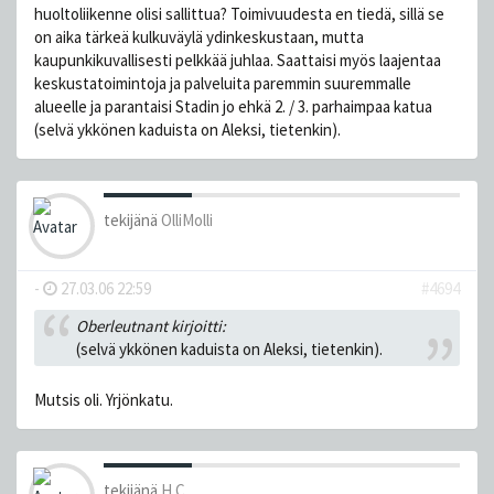
huoltoliikenne olisi sallittua? Toimivuudesta en tiedä, sillä se
on aika tärkeä kulkuväylä ydinkeskustaan, mutta
kaupunkikuvallisesti pelkkää juhlaa. Saattaisi myös laajentaa
keskustatoimintoja ja palveluita paremmin suuremmalle
alueelle ja parantaisi Stadin jo ehkä 2. / 3. parhaimpaa katua
(selvä ykkönen kaduista on Aleksi, tietenkin).
tekijänä
OlliMolli
-
27.03.06 22:59
#4694
Oberleutnant kirjoitti:
(selvä ykkönen kaduista on Aleksi, tietenkin).
Mutsis oli. Yrjönkatu.
tekijänä
H.C.