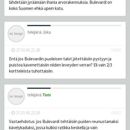
lähdetään jyräämään ihania arvorakennuksia. Bulevardi on
koko Suomen ehkä upein katu.
tekijänä
Joka
-
27.03.06 21:28
#4689
Entä jos Bulevardin puoleisen talot jätettäisiin pystyyn ja
puistoa kavenettaisiin niiden leveyden verran? Eli vain 2/3
kortteleista tuhottaisiin.
tekijänä
Toni
-
27.03.06 22:20
#4692
Vastaehdotus: jos Bulevardi tehtäisiin puiden reunustamaksi
kävelykaduksi, jossa kulkisi ratikka keskellä ja vain