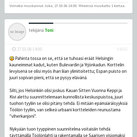
Viimeksi muokannut
Joka
, 27.03.06 14:00. Yhteensä muokattu 1 kertaa.
tekijänä
Toni
-
27.03.06 14:00
#4683
Pahinta tossa on se, että se tuhoasi eräät Helsingin
kauneimmat kadut, kuten Bulevardin ja Yrjönkadun. Korttelin
levyisenä se olisi myös ihan liian ylimitoitettu; Espan puisto on
juuri sopivan pieni, että se pysyy elävänä.
Silti, jos Helsinkiin olisi joskus Kauan Sitten Vuonna Keppi ja
Kivi alettu suunnittelemaan kunnollista keskuspuistoa, juuri
tuohon tyyliin se olisi pitäny tehdä. Ei mitään epämääräisyyksiä
Töölön tyyliin, van selkeä urbaani kortteleiden reunustama
"viherkanjoni".
Nykyään tuon tyyppinen suunnitelma voitaisiin tehdä
täyttämällä Töölönlahti ja rakentamalla se Saarisen visiomaksi