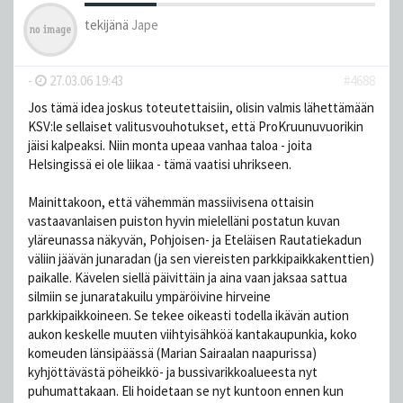
tekijänä
Jape
-
27.03.06 19:43
#4688
Jos tämä idea joskus toteutettaisiin, olisin valmis lähettämään
KSV:le sellaiset valitusvouhotukset, että ProKruunuvuorikin
jäisi kalpeaksi. Niin monta upeaa vanhaa taloa - joita
Helsingissä ei ole liikaa - tämä vaatisi uhrikseen.
Mainittakoon, että vähemmän massiivisena ottaisin
vastaavanlaisen puiston hyvin mielelläni postatun kuvan
yläreunassa näkyvän, Pohjoisen- ja Eteläisen Rautatiekadun
väliin jäävän junaradan (ja sen viereisten parkkipaikkakenttien)
paikalle. Kävelen siellä päivittäin ja aina vaan jaksaa sattua
silmiin se junaratakuilu ympäröivine hirveine
parkkipaikkoineen. Se tekee oikeasti todella ikävän aution
aukon keskelle muuten viihtyisähköä kantakaupunkia, koko
komeuden länsipäässä (Marian Sairaalan naapurissa)
kyhjöttävästä pöheikkö- ja bussivarikkoalueesta nyt
puhumattakaan. Eli hoidetaan se nyt kuntoon ennen kun