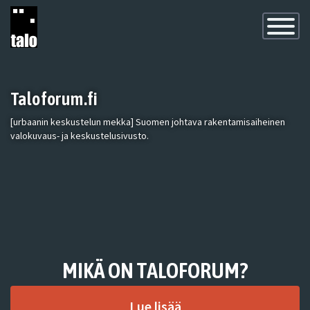
Toggle
Navigatio
Taloforum.fi
[urbaanin keskustelun mekka] Suomen johtava rakentamisaiheinen
valokuvaus- ja keskustelusivusto.
MIKÄ ON TALOFORUM?
Lue lisää