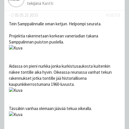
tekijänä
Kantti
-
05.05.23 20:55
#105716
Tein Samppalinnalle oman ketjun. Helpompi seurata.
Projektia rakennetaan korkean vaneriadian takana
Samppalinnan puiston puolella.
Aidassa on pieni nurkka jonka kurkistusaukosta kuitenkin
näkee tontille aika hyvin. Oikeassa reunassa vanhat tekun
rakennukset jotka tontille jää historiallisena
kaupunkikerrostumana 1960-luvusta.
Tässäkin vanhaa olemaan jäävää tekua oikealla.