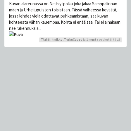
Kuvan alareunassa on Neitsytpolku joka jakaa Samppalinnan
mäen ja Urheilupuiston toisistaan. Tässä vaiheessa kevättä,
jossa lehdet vielä odottavat puhkeamistaan, saa kuvan
kohteesta vähän kauempaa. Kohta ei enää saa. Tai ei ainakaan
näe rakennuksia...
Tlahti
,
hmikko
,
TurkuCubed
ja 1
muuta
peukutti tätä