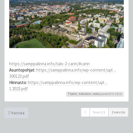
https://samppalinna.info/talo-2-carin/#carin
Asuntopohjat:
https://samppalinna.info/wp-content/upl ...
300123.pdf
Hinnasto:
https://samppalinna.info/wp-content/upl ...
1.2023.pdf
Tlahti
,
tiiliskivi
,
veka
peukutti tätä
Sivu
1
/
1
2 viestiä
Vastaa