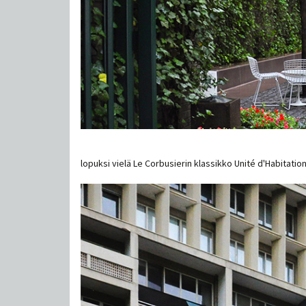
lopuksi vielä Le Corbusierin klassikko Unité d'Habitation,