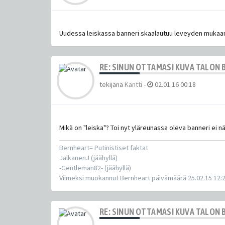
Uudessa leiskassa banneri skaalautuu leveyden mukaan, e
RE: SINUN OTTAMASI KUVA TALON 
tekijänä
Kantti
-
02.01.16 00:18
Mikä on "leiska"? Toi nyt yläreunassa oleva banneri ei 
Bernheart= Putinistiset faktat
JalkanenJ (jäähyllä)
-Gentleman82- (jäähyllä)
Viimeksi muokannut Bernheart päivämäärä 25.02.15 12:
RE: SINUN OTTAMASI KUVA TALON 