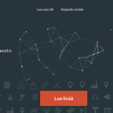
×
Luo uusi tili
Kirjaudu sisään
vusto.
Lue lisää