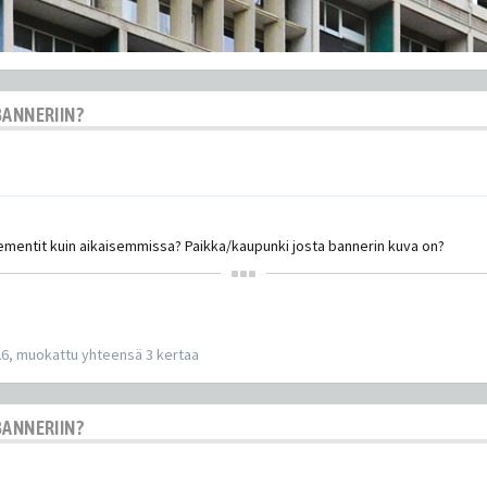
BANNERIIN?
ementit kuin aikaisemmissa? Paikka/kaupunki josta bannerin kuva on?
26, muokattu yhteensä 3 kertaa
BANNERIIN?