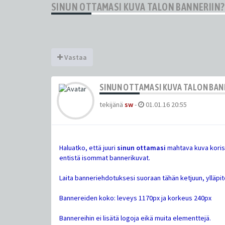
SINUN OTTAMASI KUVA TALON BANNERIIN?
Vastaa
SINUN OTTAMASI KUVA TALON BAN
tekijänä
sw
-
01.01.16 20:55
Haluatko, että juuri
sinun ottamasi
mahtava kuva koris
entistä isommat bannerikuvat.
Laita banneriehdotuksesi suoraan tähän ketjuun, ylläpi
Bannereiden koko: leveys 1170px ja korkeus 240px
Bannereihin ei lisätä logoja eikä muita elementtejä.