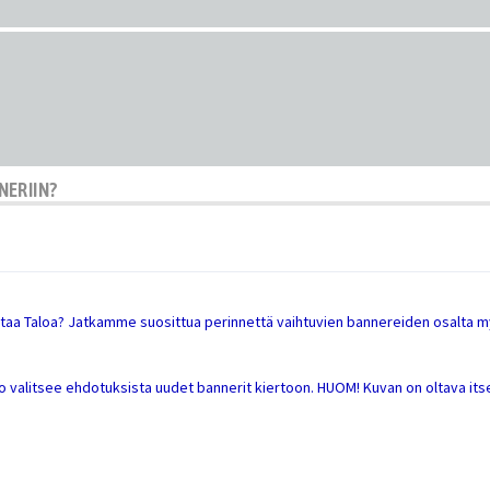
NERIIN?
taa Taloa? Jatkamme suosittua perinnettä vaihtuvien bannereiden osalta m
to valitsee ehdotuksista uudet bannerit kiertoon. HUOM! Kuvan on oltava its