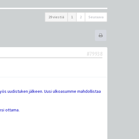
29 viestiä
1
2
Seuraava
#79938
yös uudistuken jälkeen. Uusi ulkoasumme mahdollistaa
esi ottama.