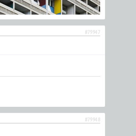
#79947
#79948