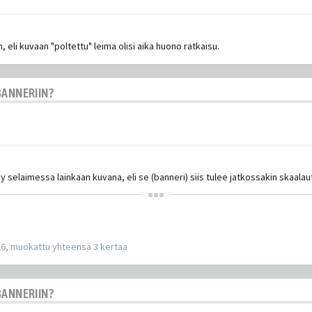
li kuvaan "poltettu" leima olisi aika huono ratkaisu.
BANNERIIN?
näy selaimessa lainkaan kuvana, eli se (banneri) siis tulee jatkossakin skaa
26, muokattu yhteensä 3 kertaa
BANNERIIN?