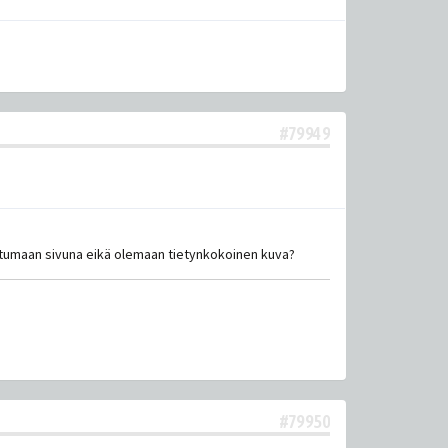
#79949
lautumaan sivuna eikä olemaan tietynkokoinen kuva?
#79950