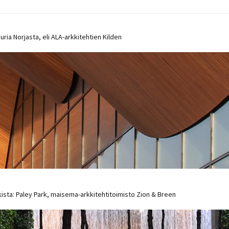
ria Norjasta, eli ALA-arkkitehtien Kilden
rkista: Paley Park, maisema-arkkitehtitoimisto Zion & Breen