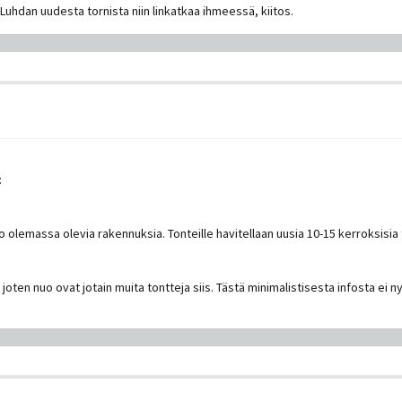
Luhdan uudesta tornista niin linkatkaa ihmeessä, kiitos.
:
 olemassa olevia rakennuksia. Tonteille havitellaan uusia 10-15 kerroksisia
, joten nuo ovat jotain muita tontteja siis. Tästä minimalistisesta infosta e