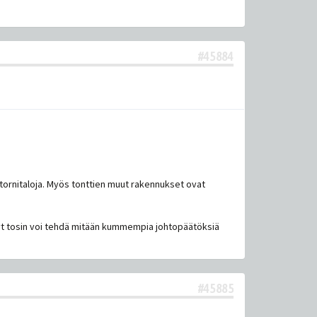
#45884
 tornitaloja. Myös tonttien muut rakennukset ovat
i nyt tosin voi tehdä mitään kummempia johtopäätöksiä
#45885