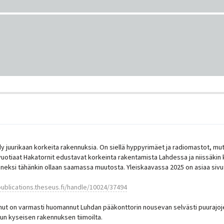
öydy juurikaan korkeita rakennuksia. On siellä hyppyrimäet ja radiomastot, mut
0-vuotiaat Hakatornit edustavat korkeinta rakentamista Lahdessa ja niissäki
neksi tähänkin ollaan saamassa muutosta. Yleiskaavassa 2025 on asiaa sivu
publications.theseus.fi/handle/10024/37494
anut on varmasti huomannut Luhdan pääkonttorin nousevan selvästi puurajoje
un kyseisen rakennuksen tiimoilta.