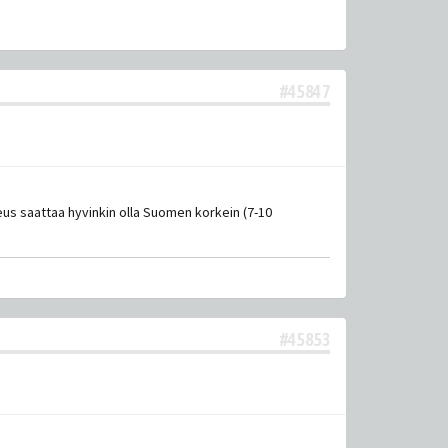
#45847
eus saattaa hyvinkin olla Suomen korkein (7-10
#45853