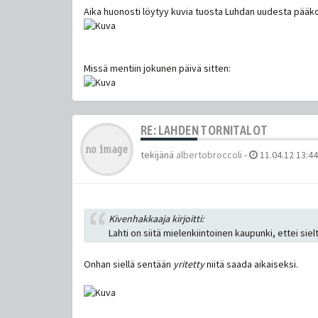
Aika huonosti löytyy kuvia tuosta Luhdan uudesta pääko
Missä mentiin jokunen päivä sitten:
RE: LAHDEN TORNITALOT
tekijänä
albertobroccoli
-
11.04.12 13:44
Kivenhakkaaja kirjoitti:
Lahti on siitä mielenkiintoinen kaupunki, ettei sie
Onhan siellä sentään
yritetty
niitä saada aikaiseksi.