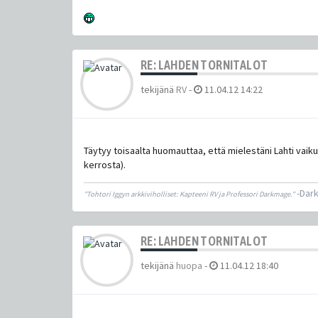
RE: LAHDEN TORNITALOT
tekijänä
RV
-
11.04.12 14:22
Täytyy toisaalta huomauttaa, että mielestäni Lahti vaik
kerrosta).
-Dar
"Tohtori Iggyn arkkiviholliset: Kapteeni RV ja Professori Darkmage."
RE: LAHDEN TORNITALOT
tekijänä
huopa
-
11.04.12 18:40