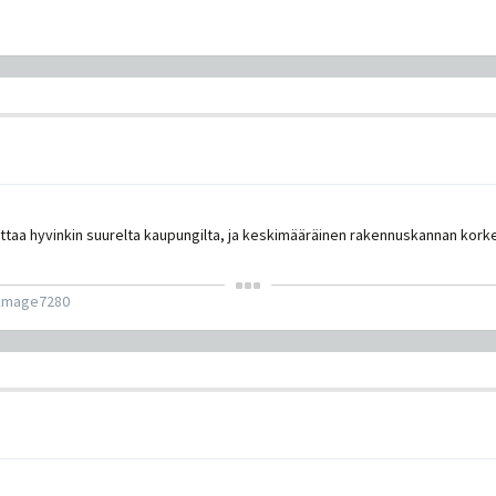
uttaa hyvinkin suurelta kaupungilta, ja keskimääräinen rakennuskannan kork
kmage7280