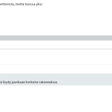
nttorista, mutta tuossa yksi:
ltä löydy juurikaan korkeita rakennuksia.