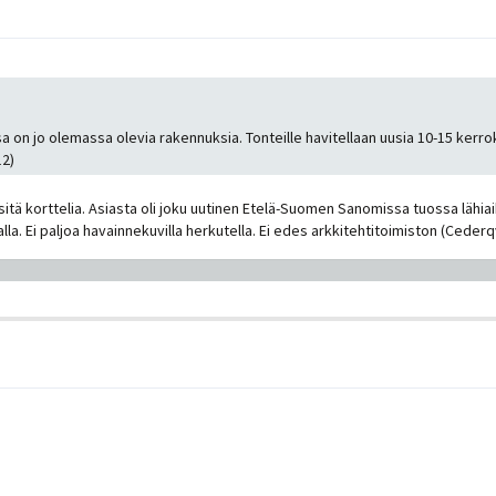
on jo olemassa olevia rakennuksia. Tonteille havitellaan uusia 10-15 kerro
12)
itä korttelia. Asiasta oli joku uutinen Etelä-Suomen Sanomissa tuossa lähiai
 Ei paljoa havainnekuvilla herkutella. Ei edes arkkitehtitoimiston (Cederqvi