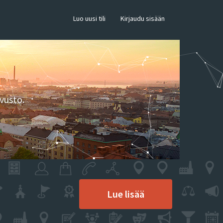
×
Luo uusi tili
Kirjaudu sisään
vusto.
Lue lisää