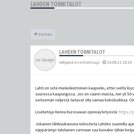
LAHDEN TORNITALOT
Vastaa
LAHDEN TORNITALOT
tekijänä
Kivenhakkaaja
-
10.04.12 16:24
Lahti on siitä mielenkiintoinen kaupunki, ettei sieltä l
suuressa kaupungissa. Jos en väärin muista, niin yli 5
seitsemän veljestä taitavat olla samaa kokoluokkaa. On
Lisätietoja Henna Kurosawan opinnäytetyöstä:
https://
Jokainen lähikuukausina nelostietä Lahden suunnilla aj
näppärämpi talolainen varmaan saa kuviakin tähän ketju