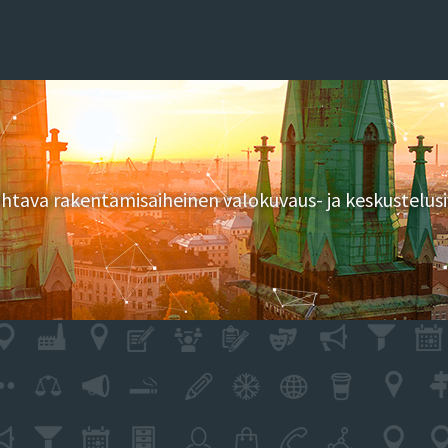
tava rakentamisaiheinen valokuvaus- ja keskustelusi