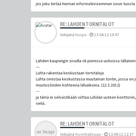
jos joku tietää hieman informatiivisemman sivun tuosta 
RE: LAHDEN TORNITALOT
tekijänä
huopa
-
13.04.12 10:47
Lahden kaupungin sivuilla oli pienissä uutisissa tällainen
---
Luhta rakentaa keskustaan tornitaloja
Luhta omistaa keskustassa muutaman tontin, jossa on jo
muutostöiden kohteena lähiaikoina. (22.3.2012)
---
ja tämä ei selvästikään viittaa Luhdan uuteen konttoriin
vielä..
RE: LAHDEN TORNITALOT
tekijänä
Kivenhakkaaja
-
13.04.12 12:37