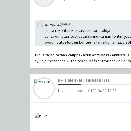
huopa kirjoitti:
Luhta rakentaa keskustaan tornitaloja
Luhta omistaa keskustassa muutaman tontin, jossa 
ovat muutostöiden kohteena lähiaikoina. (22.3.20
Tuolla tarkoitetaan kauppakadun Anttilan rakennusta ja s
hyvin pimennossa kuten tekee pääkonttorinsakin kohdalla.
RE: LAHDEN TORNITALOT
tekijänä
satama
-
13.04.12 12:38