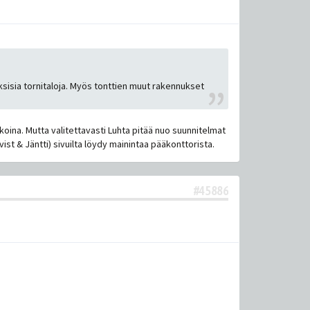
ksisia tornitaloja. Myös tonttien muut rakennukset
koina. Mutta valitettavasti Luhta pitää nuo suunnitelmat
st & Jäntti) sivuilta löydy mainintaa pääkonttorista.
#45886