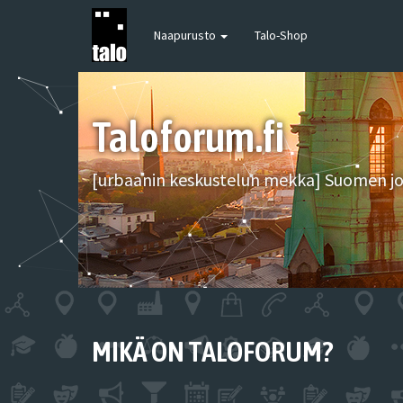
Naapurusto
Talo-Shop
Taloforum.fi
[urbaanin keskustelun mekka] Suomen joh
MIKÄ ON TALOFORUM?