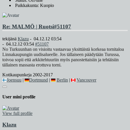
Status: Off-line
Paikkakunta: Kuopio
Re: MALMÖ | Ruotsi
#51107
tekijänä
Klazu
-
04.12.12 03:54
-
04.12.12 03:54
#51107
No Turkuunhan on visioitu vastaavaa yksittäistä korkeaa tornitaloa
Linnakaupungin uudisalueelle. Jos tällaiseen päädytään Turussa,
toivoa sopii että arkkitehtuuriin myös panostettaisiin ja tehtäisiin
tällainen massasta erottuva torni.
Kotikaupunkeja 2002-2017
Joensuu
|
Dortmund
|
Berlin
|
Vancouver
User mini profile
View full profile
Klazu