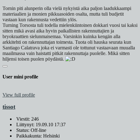
Tornin piti alunperin olla vielä nykyistä aika paljon laadukkaampi
materiaalien ja monien pikkuasoiden osalta, mutta tuli budjetit
vastaan kun rakennusta vedettiin ylös.
Turning Torsosta tuli todella mielenkiintoinen dokkari vuosi tai kaksi
sitten mikä avasi aika hyvin paikallisten rakennuttajien ja
bryokraattien sielunmaisemaa. Varsinkin kuinka kengän alla
arkkitehti on rakennuttajan toimesta. Tuota oli hauska seurata kun
Santiago Calatrava joka ei varmasti ole tottunut vastaavaan muualla
maailmassa vain haistatti pitkät rakennuttaja puolelle. Mikä sitten
hiljensi toisen puolen pöydästä.
User mini profile
View full profile
tissot
Viestit: 246
Liittynyt: 19.09.10 17:37
Status: Off-line
Paikkakunta: Helsinki