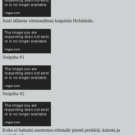
Juuri tällaista värimaailmaa kaipaisin Helsinkiin.
Sisäpiha #1
Sisäpiha #2
Kuka ei haluaisi asuntonsa edustalle pientä penkkiä, katosta ja