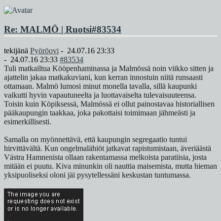
Re: MALMÖ | Ruotsi
#83534
tekijänä
Pyöröovi
-
24.07.16 23:33
-
24.07.16 23:33
#83534
Tuli matkailtua Kööpenhaminassa ja Malmössä noin viikko sitten ja
ajattelin jakaa matkakuviani, kun kerran innostuin niitä runsaasti
ottamaan. Malmö lumosi minut monella tavalla, sillä kaupunki
vaikutti hyvin vapautuneelta ja luottavaiselta tulevaisuuteensa.
Toisin kuin Köpiksessä, Malmössä ei ollut painostavaa historiallisen
pääkaupungin taakkaa, joka pakottaisi toimimaan jähmeästi ja
esimerkillisesti.
Samalla on myönnettävä, että kaupungin segregaatio tuntui
hirvittävältä. Kun ongelmalähiöt jatkavat rapistumistaan, äveriäästä
Västra Hamnenista ollaan rakentamassa melkoista paratiisia, josta
mitään ei puutu. Kiva minunkin oli nauttia maisemista, mutta hieman
yksipuoliseksi oloni jäi pysytellessäni keskustan tuntumassa.