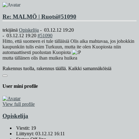
Re: MALMÖ | Ruotsi
#51090
tekijänä
Opiskelija
-
03.12.12 19:20
-
03.12.12 19:20
#51090
Hitto, että suomeen ei tule tälläisiä Olis aika mahtavaa, jos johokkin
kaupunkiin tulis esim Turkuun, mutta ite olen Kuopiosta niin
automaattisesti puolustan Kuopiota
mutta tällänen olis ihan muikea huikea
Rakennus tuolla, rakennus täällä. Kaikki samannäköisiä
User mini profile
View full profile
Opiskelija
Viestit: 19
Liittynyt: 03.12.12 16:11