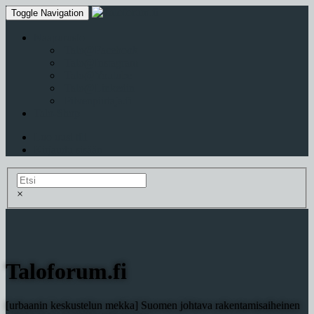
Toggle Navigation
Naapurusto
Talo@Facebook
Talo@Instagram
Talo@Youtube
Talo@Linkedin
Pilvenpiirtaja.fi
Talo-Shop
Luo uusi tili
Kirjaudu sisään
×
Taloforum.fi
[urbaanin keskustelun mekka] Suomen johtava rakentamisaiheinen