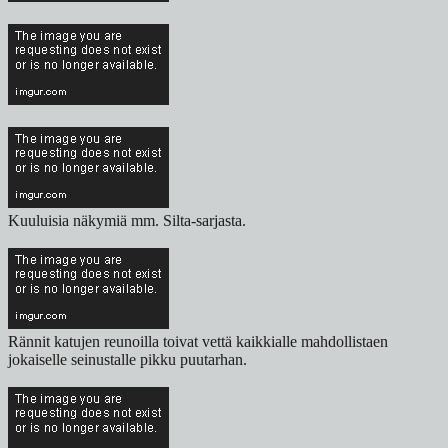
Kuuluisia näkymiä mm. Silta-sarjasta.
Rännit katujen reunoilla toivat vettä kaikkialle mahdollistaen
jokaiselle seinustalle pikku puutarhan.