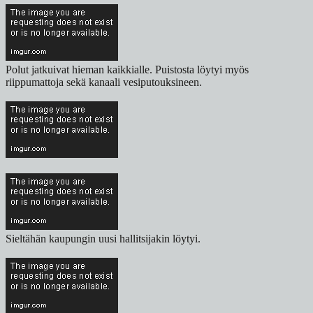
Polut jatkuivat hieman kaikkialle. Puistosta löytyi myös
riippumattoja sekä kanaali vesiputouksineen.
Sieltähän kaupungin uusi hallitsijakin löytyi.