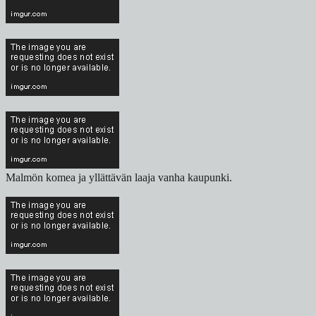
Malmön komea ja yllättävän laaja vanha kaupunki.