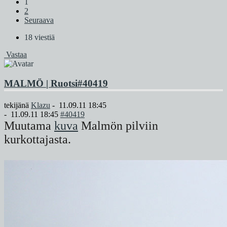
1
2
Seuraava
18 viestiä
Vastaa
MALMÖ | Ruotsi
#40419
tekijänä
Klazu
-
11.09.11 18:45
-
11.09.11 18:45
#40419
Muutama
kuva
Malmön pilviin
kurkottajasta.