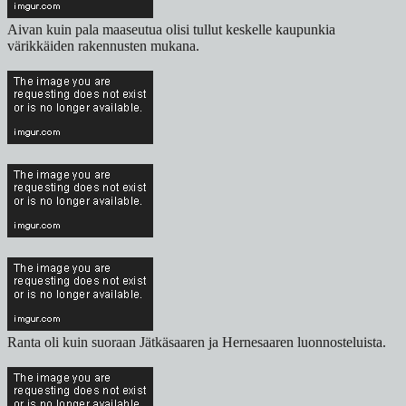
Aivan kuin pala maaseutua olisi tullut keskelle kaupunkia
värikkäiden rakennusten mukana.
Ranta oli kuin suoraan Jätkäsaaren ja Hernesaaren luonnosteluista.