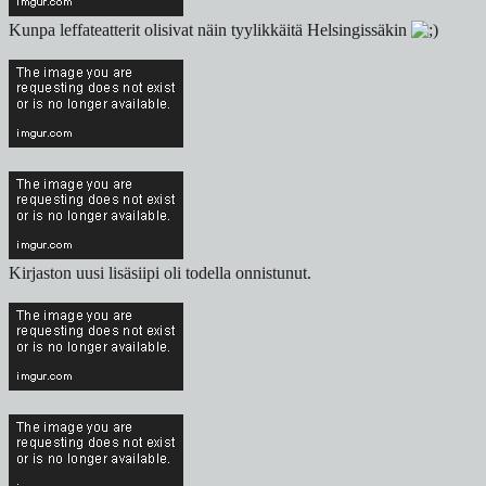
Kunpa leffateatterit olisivat näin tyylikkäitä Helsingissäkin
Kirjaston uusi lisäsiipi oli todella onnistunut.