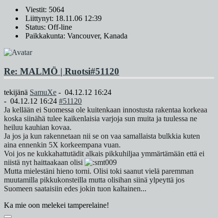
Viestit: 5064
Liittynyt: 18.11.06 12:39
Status: Off-line
Paikkakunta: Vancouver, Kanada
Re: MALMÖ | Ruotsi
#51120
tekijänä
SamuXe
-
04.12.12 16:24
-
04.12.12 16:24
#51120
Ja kellään ei Suomessa ole kuitenkaan innostusta rakentaa korkeaa
koska siinähä tulee kaikenlaisia varjoja sun muita ja tuulessa ne
heiluu kauhian kovaa.
Ja jos ja kun rakennetaan nii se on vaa samallaista bulkkia kuten
aina ennenkin 5X korkeempana vuan.
Voi jos ne kukkahattutädit alkais pikkuhiljaa ymmärtämään että ei
niistä nyt haittaakaan olisi
Mutta mielestäni hieno torni. Olisi toki saanut vielä paremman
muutamilla pikkukonsteilla mutta olisihan siinä ylpeyttä jos
Suomeen saataisiin edes jokin tuon kaltainen...
Ka mie oon melekei tamperelaine!