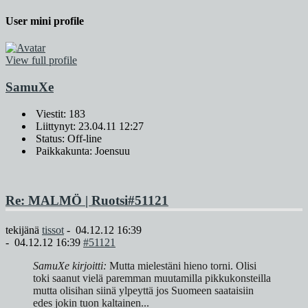
User mini profile
View full profile
SamuXe
Viestit: 183
Liittynyt: 23.04.11 12:27
Status: Off-line
Paikkakunta: Joensuu
Re: MALMÖ | Ruotsi
#51121
tekijänä
tissot
-
04.12.12 16:39
-
04.12.12 16:39
#51121
SamuXe kirjoitti:
Mutta mielestäni hieno torni. Olisi
toki saanut vielä paremman muutamilla pikkukonsteilla
mutta olisihan siinä ylpeyttä jos Suomeen saataisiin
edes jokin tuon kaltainen...