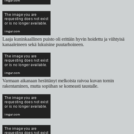
Laaja kuninkaallinen puisto oli erittäin hyvin hoidettu ja viihtyisä
kanaaleineen sekä lukuisine puutarhoineen.
Varmaan aikanaan herättänyt melkoista raivoa kuvan tornin
rakentaminen, mutta sopiihan se komeasti taustalle.