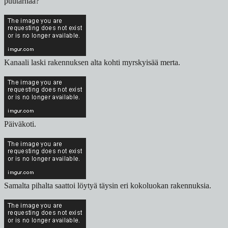
puutarhaa?
Kanaali laski rakennuksen alta kohti myrskyisää merta.
Päiväkoti.
Samalta pihalta saattoi löytyä täysin eri kokoluokan rakennuksia.