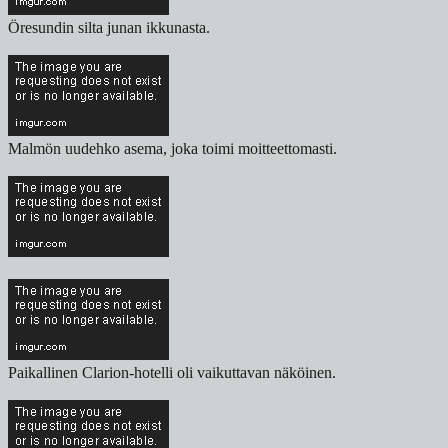
Öresundin silta junan ikkunasta.
Malmön uudehko asema, joka toimi moitteettomasti.
Paikallinen Clarion-hotelli oli vaikuttavan näköinen.