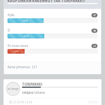
KAUPUNKIIN RAKENNUTTAA TORIPARKKI?
Kyllä
47
40%
Ei
48
41%
En osaa sanoa
22
19%
Ääniä yhteensä :
117
TORIPARKKI
tekijänä
Urbane
-
27.02.09 13:36
#23522