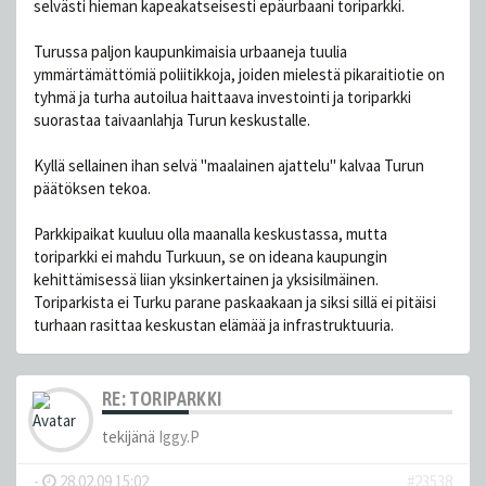
selvästi hieman kapeakatseisesti epäurbaani toriparkki.
Turussa paljon kaupunkimaisia urbaaneja tuulia
ymmärtämättömiä poliitikkoja, joiden mielestä pikaraitiotie on
tyhmä ja turha autoilua haittaava investointi ja toriparkki
suorastaa taivaanlahja Turun keskustalle.
Kyllä sellainen ihan selvä "maalainen ajattelu" kalvaa Turun
päätöksen tekoa.
Parkkipaikat kuuluu olla maanalla keskustassa, mutta
toriparkki ei mahdu Turkuun, se on ideana kaupungin
kehittämisessä liian yksinkertainen ja yksisilmäinen.
Toriparkista ei Turku parane paskaakaan ja siksi sillä ei pitäisi
turhaan rasittaa keskustan elämää ja infrastruktuuria.
RE: TORIPARKKI
tekijänä
Iggy.P
-
28.02.09 15:02
#23538