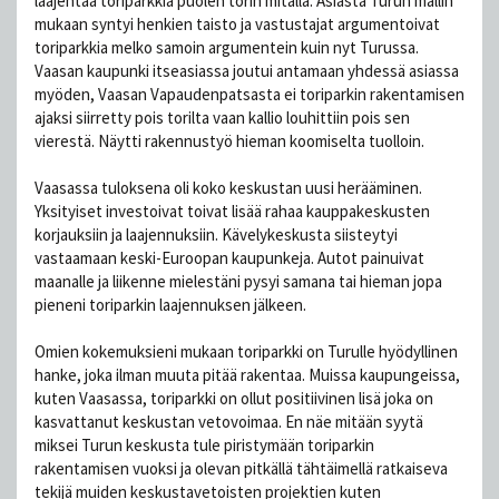
laajentaa toriparkkia puolen torin mitalla. Asiasta Turun mallin
mukaan syntyi henkien taisto ja vastustajat argumentoivat
toriparkkia melko samoin argumentein kuin nyt Turussa.
Vaasan kaupunki itseasiassa joutui antamaan yhdessä asiassa
myöden, Vaasan Vapaudenpatsasta ei toriparkin rakentamisen
ajaksi siirretty pois torilta vaan kallio louhittiin pois sen
vierestä. Näytti rakennustyö hieman koomiselta tuolloin.
Vaasassa tuloksena oli koko keskustan uusi herääminen.
Yksityiset investoivat toivat lisää rahaa kauppakeskusten
korjauksiin ja laajennuksiin. Kävelykeskusta siisteytyi
vastaamaan keski-Euroopan kaupunkeja. Autot painuivat
maanalle ja liikenne mielestäni pysyi samana tai hieman jopa
pieneni toriparkin laajennuksen jälkeen.
Omien kokemuksieni mukaan toriparkki on Turulle hyödyllinen
hanke, joka ilman muuta pitää rakentaa. Muissa kaupungeissa,
kuten Vaasassa, toriparkki on ollut positiivinen lisä joka on
kasvattanut keskustan vetovoimaa. En näe mitään syytä
miksei Turun keskusta tule piristymään toriparkin
rakentamisen vuoksi ja olevan pitkällä tähtäimellä ratkaiseva
tekijä muiden keskustavetoisten projektien kuten