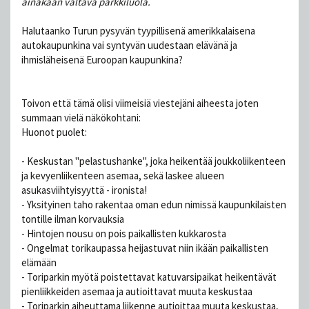
ainakaan valtava parkkiluola.
Halutaanko Turun pysyvän tyypillisenä amerikkalaisena
autokaupunkina vai syntyvän uudestaan elävänä ja
ihmisläheisenä Euroopan kaupunkina?
Toivon että tämä olisi viimeisiä viestejäni aiheesta joten
summaan vielä näkökohtani:
Huonot puolet:
- Keskustan "pelastushanke", joka heikentää joukkoliikenteen
ja kevyenliikenteen asemaa, sekä laskee alueen
asukasviihtyisyyttä - ironista!
- Yksityinen taho rakentaa oman edun nimissä kaupunkilaisten
tontille ilman korvauksia
- Hintojen nousu on pois paikallisten kukkarosta
- Ongelmat torikaupassa heijastuvat niin ikään paikallisten
elämään
- Toriparkin myötä poistettavat katuvarsipaikat heikentävät
pienliikkeiden asemaa ja autioittavat muuta keskustaa
- Toriparkin aiheuttama liikenne autioittaa muuta keskustaa,