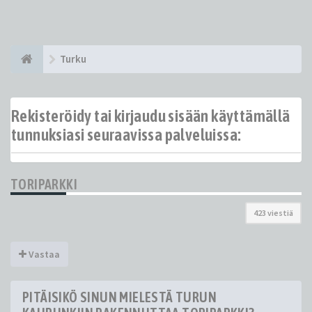
Turku
Rekisteröidy tai kirjaudu sisään käyttämällä
tunnuksiasi seuraavissa palveluissa:
TORIPARKKI
423 viestiä
Vastaa
PITÄISIKÖ SINUN MIELESTÄ TURUN