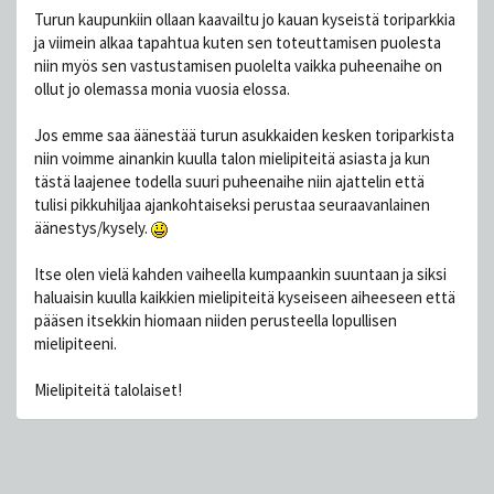
Turun kaupunkiin ollaan kaavailtu jo kauan kyseistä toriparkkia
ja viimein alkaa tapahtua kuten sen toteuttamisen puolesta
niin myös sen vastustamisen puolelta vaikka puheenaihe on
ollut jo olemassa monia vuosia elossa.
Jos emme saa äänestää turun asukkaiden kesken toriparkista
niin voimme ainankin kuulla talon mielipiteitä asiasta ja kun
tästä laajenee todella suuri puheenaihe niin ajattelin että
tulisi pikkuhiljaa ajankohtaiseksi perustaa seuraavanlainen
äänestys/kysely.
Itse olen vielä kahden vaiheella kumpaankin suuntaan ja siksi
haluaisin kuulla kaikkien mielipiteitä kyseiseen aiheeseen että
pääsen itsekkin hiomaan niiden perusteella lopullisen
mielipiteeni.
Mielipiteitä talolaiset!