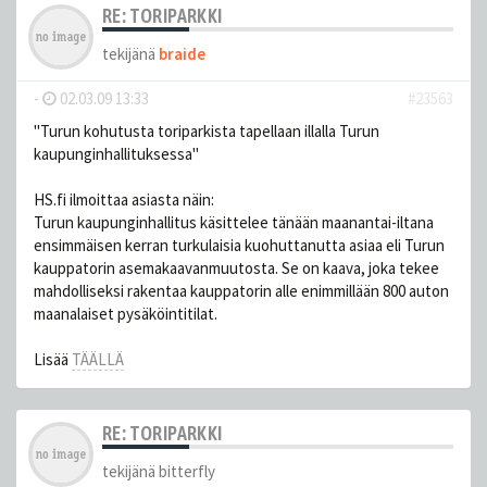
RE: TORIPARKKI
tekijänä
braide
-
02.03.09 13:33
#23563
"Turun kohutusta toriparkista tapellaan illalla Turun
kaupunginhallituksessa"
HS.fi ilmoittaa asiasta näin:
Turun kaupunginhallitus käsittelee tänään maanantai-iltana
ensimmäisen kerran turkulaisia kuohuttanutta asiaa eli Turun
kauppatorin asemakaavanmuutosta. Se on kaava, joka tekee
mahdolliseksi rakentaa kauppatorin alle enimmillään 800 auton
maanalaiset pysäköintitilat.
Lisää
TÄÄLLÄ
RE: TORIPARKKI
tekijänä
bitterfly