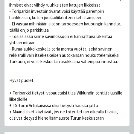
ihmiset eivät viihdy ruuhkaisten katujen liikkeissä
- Toriparkin investointivarat voisi käyttää parempiin
hankkeisiin, kuten joukkoliikenteen kehittämiseen
- Ei vastaa mihinkään aitoon tarpeeseen kaupungin kannalta,
täällä on jo parkkitilaa
- Tosiasiassa sinne savimössöön ei kannattaisi rakentaa
yhtään mitään
- Ruma-aukko keskellä toria monta vuotta, sekä savinen
rekkaralli vain itsekeskeisen autokansan houkuttelemiseksi
Turkuun, ei voisi keskustan asukkaana vähempää innostaa.
Hyvät puolet:
+ Toriparkki tietysti vapauttaisi tilaa Wiklundin tontilta uusille
liiketiloille
+ TS-torni Artukaisissa olisi tietysti hauska juttu
+ Maanalaiset käytävät, jos ne toteutetaan oikealla tavalla,
olisivat tietysti hieno lisämauste Turun keskustaan