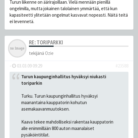
Turun liikenne on äärirajoillaan. Vielä mennään pienillä
ongelmilla, mutta jokainen talolainen ymmärtää, että kun
kapasiteetti ylitetään ongelmat kasvavat nopeasti. Näitä teitä
ei levennetä.
RE: TORIPARKKI
tekijänä
Ozie
-
03.03.09 09:29
#23588
Turun kaupunginhallitus hyväksyi niukasti
toriparkin
Turku. Turun kaupunginhallitus hyväksyi
maanantaina kauppatorin kohutun
asemakaavanmuutoksen.
Kaava tekee mahdolliseksi rakentaa kauppatorin
alle enimmillään 800 auton maanalaiset
pysäköintitilat.