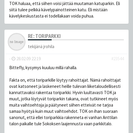
TOK haluaa, että siihen voisi jättää muutaman katuparkin. Eli
siitä tulee pelkkä kävelypainotteinen katu. Eli mistään
kävelykeskustasta ei todellakaan voida puhua.
RE: TORIPARKKI
tekijänä
jrohila
-
28.02.09 22:19
#23544
Bittefly, kysymys kuuluu millä rahalla.
Fakta on, että toriparkille löytyy rahoittajat. Nämä rahoittajat
ovat katsoneet ja laskeneet heille tulevan liiketaloudellisesti
kannattavaksi rakentaa toriparkki. Hyvin luultavasti TOK ja
muut, jotka löytyvät toriparkin takana, ovat tutkineet myös
muita vaihtoehtoja ja päätyneet siihen etteivät ne tarjoa
samaa hyötyä kuin muut vaihtoehdot. TOK on ihan suoraan
sanonut, että ellei toriparkkia rakenneta ei vanhan Anttilan
talon paikalle tule Sokoksen laajennusta vaan parkkitalo.