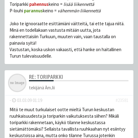
Toriparkki
pahennus
keino =
lisää liikennettä
P-louhi
parannus
keino =
vähemmän liikennettä
Joko te ignooraatte esittämiäni väitteitä, tai ette tajua niitä.
Minä en todellakaan vastusta mitään uutta, jota
rakennettaisiin Turkuun, muuten vain, vaan taustalla on
painavia syitä!
Vastustan, koska uskon vakaasti, että hanke on haitallinen
Turun tulevaisuudelle.
RE: TORIPARKKI
tekijänä
ÄmJii
-
03.03.09 01:19
#23581
Mitö te muut turkulaiset ootte mieltä Turun keskustan
ruuhkaisuudesta ja toriparkin vaikutuksesta siihen? Mikäli
toriparkki rakennetaan, käykö tilanne keskustassa
sietämättömäksi? Sellaista tavallista ruuhkaahan nyt esiintyy
keskustoissa aina, mutta onko tilanne Turussa jotenkin