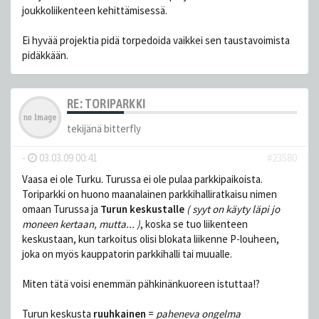
joukkoliikenteen kehittämisessä.
Ei hyvää projektia pidä torpedoida vaikkei sen taustavoimista
pidäkkään.
RE: TORIPARKKI
tekijänä
bitterfly
-
03.03.09 00:41
#23580
Vaasa ei ole Turku. Turussa ei ole pulaa parkkipaikoista.
Toriparkki on huono maanalainen parkkihalliratkaisu nimen
omaan Turussa ja
Turun keskustalle
( syyt on käyty läpi jo
moneen kertaan, mutta... )
, koska se tuo liikenteen
keskustaan, kun tarkoitus olisi blokata liikenne P-louheen,
joka on myös kauppatorin parkkihalli tai muualle.
Miten tätä voisi enemmän pähkinänkuoreen istuttaa!?
Turun keskusta
ruuhkainen
=
paheneva ongelma