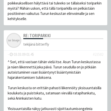
poikkeuksellisen hälyttävä tai tuleeko se tällaiseksi toriparkin
myötä? Mähän uskon, että tällä toriparkilla on pelkästään
positiivinen vaikutus Turun keskustan elinvoimalle ja sen
kehitykselle.
RE: TORIPARKKI
tekijänä
bitterfly
-
03.03.09 01:45
#23582
^ Sori, että vastaan tähän vielä itse. Asun Turun keskustassa
ja näen liikennettä joka päivä. Turun seudulla on jo pitkään
autoistuminen vaan lisääntynyt lisääntymistään
hajarakentamisen tuloksena.
Turun keskusta on erittäin pahasti liikennöity yksisuuntaisilla
koulukatu ja puistokatu, satamaan vievällä ratapihankatu,
sekä Aninkaisten katu.
Yksisuuntaisilla näkyy jatkuvasti sijoittautumisongelmia