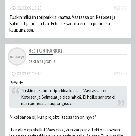
-
02.03.09 18:35
#23566
Tuskin mikään toriparkkia kaataa. Vastassa on Ketoset ja
Salmelat ja ties mitkä. Ei heille sanota ei näin pienessä
kaupungissa.
RE: TORIPARKKI
tekijänä
jrohila
-
02.03.09 23:15
#23579
Bifferly
Tuskin mikään toriparkkia kaataa. Vastassa on
Ketoset ja Salmelat ja ties mitkä. Ei heille sanota ei
näin pienessä kaupungissa.
Miksi sanoa ei, kun projekti itsessään on hyvä?
Itse olen opiskellut Vaasassa, kun kaupunki teki päätöksen