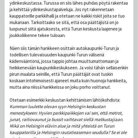
ydinkeskustassa. Turussa on siis lähes puhdas pöytä rakentaa
ja kehittää ydinkeskustapalveluja. Jos nyt rakennetaan
kauppatorille parkkihalli ja otetaan ne kaikki riskit joita se tuo
mukanaan. Tarkoittaako se sitä, että osa päättäjistä on jo
luopunut siitä ajatuksesta, että Turun keskusta laajenee ja
joukkoliikenne tekee tuloaan.
Näen siis tämän hankkeen osittain autokaupunki-Turun ja
todellisen tulevaisuuden kaupunki-Turun välisenä
kädenvääntönä, jossa tappio johtaa muuttumattomaan ja
heikkenevään kaupunkikeskukseen. Ja voisi tähän sellaisenkin
pirun maalata seinille, että Turun päättäjät ovat tuskin
koskaan intohimoisesti ajaneet muita kuin huonoja hankkeita,
mutta aina niissä hankkeissa on joku porho voittanut.
Otetaan esimerkki keskustan kehittämisen lähtökohdista:
Kumman luulette olevan syyn Helsingin keskustan
menestykseen: Hyvien parkkipaikkojen vai sen, että metrot,
junat, raitiovaunut ja bussit vaihtavat siellä matkustajiaan.
Mikä on Helsingin elävin alue ja mitä yhteistä on Turun
kauppatorilla ja Helsingin rautatieaseman seudulla? Se ei ole