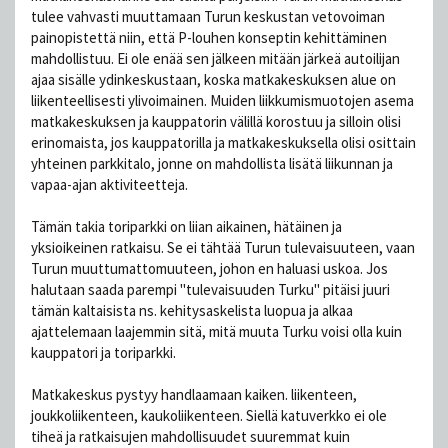
tulee vahvasti muuttamaan Turun keskustan vetovoiman
painopistettä niin, että P-louhen konseptin kehittäminen
mahdollistuu. Ei ole enää sen jälkeen mitään järkeä autoilijan
ajaa sisälle ydinkeskustaan, koska matkakeskuksen alue on
liikenteellisesti ylivoimainen. Muiden liikkumismuotojen asema
matkakeskuksen ja kauppatorin välillä korostuu ja silloin olisi
erinomaista, jos kauppatorilla ja matkakeskuksella olisi osittain
yhteinen parkkitalo, jonne on mahdollista lisätä liikunnan ja
vapaa-ajan aktiviteetteja.
Tämän takia toriparkki on liian aikainen, hätäinen ja
yksioikeinen ratkaisu. Se ei tähtää Turun tulevaisuuteen, vaan
Turun muuttumattomuuteen, johon en haluasi uskoa. Jos
halutaan saada parempi "tulevaisuuden Turku" pitäisi juuri
tämän kaltaisista ns. kehitysaskelista luopua ja alkaa
ajattelemaan laajemmin sitä, mitä muuta Turku voisi olla kuin
kauppatori ja toriparkki.
Matkakeskus pystyy handlaamaan kaiken. liikenteen,
joukkoliikenteen, kaukoliikenteen. Siellä katuverkko ei ole
tiheä ja ratkaisujen mahdollisuudet suuremmat kuin