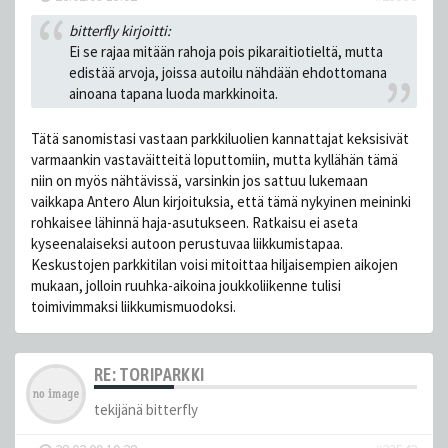
bitterfly kirjoitti:
Ei se rajaa mitään rahoja pois pikaraitiotieltä, mutta
edistää arvoja, joissa autoilu nähdään ehdottomana
ainoana tapana luoda markkinoita.
Tätä sanomistasi vastaan parkkiluolien kannattajat keksisivät
varmaankin vastaväitteitä loputtomiin, mutta kyllähän tämä
niin on myös nähtävissä, varsinkin jos sattuu lukemaan
vaikkapa Antero Alun kirjoituksia, että tämä nykyinen meininki
rohkaisee lähinnä haja-asutukseen. Ratkaisu ei aseta
kyseenalaiseksi autoon perustuvaa liikkumistapaa.
Keskustojen parkkitilan voisi mitoittaa hiljaisempien aikojen
mukaan, jolloin ruuhka-aikoina joukkoliikenne tulisi
toimivimmaksi liikkumismuodoksi.
RE: TORIPARKKI
tekijänä
bitterfly