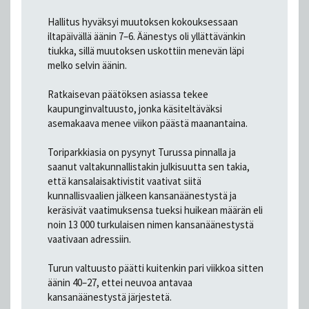
Hallitus hyväksyi muutoksen kokouksessaan
iltapäivällä äänin 7–6. Äänestys oli yllättävänkin
tiukka, sillä muutoksen uskottiin menevän läpi
melko selvin äänin.
Ratkaisevan päätöksen asiassa tekee
kaupunginvaltuusto, jonka käsiteltäväksi
asemakaava menee viikon päästä maanantaina.
Toriparkkiasia on pysynyt Turussa pinnalla ja
saanut valtakunnallistakin julkisuutta sen takia,
että kansalaisaktivistit vaativat siitä
kunnallisvaalien jälkeen kansanäänestystä ja
keräsivät vaatimuksensa tueksi huikean määrän eli
noin 13 000 turkulaisen nimen kansanäänestystä
vaativaan adressiin.
Turun valtuusto päätti kuitenkin pari viikkoa sitten
äänin 40–27, ettei neuvoa antavaa
kansanäänestystä järjestetä.