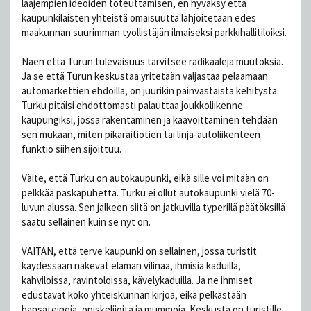
laajempien ideoiden toteuttamisen, en hyväksy että
kaupunkilaisten yhteistä omaisuutta lahjoitetaan edes
maakunnan suurimman työllistäjän ilmaiseksi parkkihallitiloiksi.
Näen että Turun tulevaisuus tarvitsee radikaaleja muutoksia.
Ja se että Turun keskustaa yritetään valjastaa pelaamaan
automarkettien ehdoilla, on juurikin päinvastaista kehitystä.
Turku pitäisi ehdottomasti palauttaa joukkoliikenne
kaupungiksi, jossa rakentaminen ja kaavoittaminen tehdään
sen mukaan, miten pikaraitiotien tai linja-autoliikenteen
funktio siihen sijoittuu.
Väite, että Turku on autokaupunki, eikä sille voi mitään on
pelkkää paskapuhetta. Turku ei ollut autokaupunki vielä 70-
luvun alussa. Sen jälkeen siitä on jatkuvilla typerillä päätöksillä
saatu sellainen kuin se nyt on.
VÄITÄN, että terve kaupunki on sellainen, jossa turistit
käydessään näkevät elämän vilinää, ihmisiä kaduilla,
kahviloissa, ravintoloissa, kävelykaduilla. Ja ne ihmiset
edustavat koko yhteiskunnan kirjoa, eikä pelkästään
hansateinejä, opiskelijoita ja mummoja. Keskusta on turistille