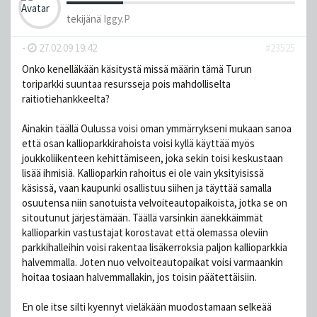
tekijänä
Iggy.P
-
27.02.09 19:42
#23525
Onko kenelläkään käsitystä missä määrin tämä Turun
toriparkki suuntaa resursseja pois mahdolliselta
raitiotiehankkeelta?
Ainakin täällä Oulussa voisi oman ymmärrykseni mukaan sanoa
että osan kallioparkkirahoista voisi kyllä käyttää myös
joukkoliikenteen kehittämiseen, joka sekin toisi keskustaan
lisää ihmisiä. Kallioparkin rahoitus ei ole vain yksityisissä
käsissä, vaan kaupunki osallistuu siihen ja täyttää samalla
osuutensa niin sanotuista velvoiteautopaikoista, jotka se on
sitoutunut järjestämään. Täällä varsinkin äänekkäimmät
kallioparkin vastustajat korostavat että olemassa oleviin
parkkihalleihin voisi rakentaa lisäkerroksia paljon kallioparkkia
halvemmalla. Joten nuo velvoiteautopaikat voisi varmaankin
hoitaa tosiaan halvemmallakin, jos toisin päätettäisiin.
En ole itse silti kyennyt vieläkään muodostamaan selkeää