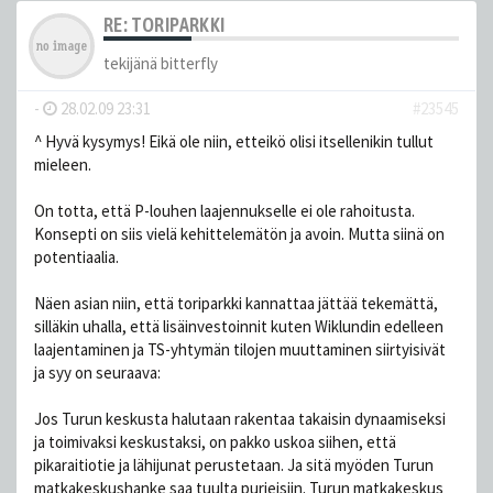
RE: TORIPARKKI
tekijänä
bitterfly
-
28.02.09 23:31
#23545
^ Hyvä kysymys! Eikä ole niin, etteikö olisi itsellenikin tullut
mieleen.
On totta, että P-louhen laajennukselle ei ole rahoitusta.
Konsepti on siis vielä kehittelemätön ja avoin. Mutta siinä on
potentiaalia.
Näen asian niin, että toriparkki kannattaa jättää tekemättä,
silläkin uhalla, että lisäinvestoinnit kuten Wiklundin edelleen
laajentaminen ja TS-yhtymän tilojen muuttaminen siirtyisivät
ja syy on seuraava:
Jos Turun keskusta halutaan rakentaa takaisin dynaamiseksi
ja toimivaksi keskustaksi, on pakko uskoa siihen, että
pikaraitiotie ja lähijunat perustetaan. Ja sitä myöden Turun
matkakeskushanke saa tuulta purjeisiin. Turun matkakeskus