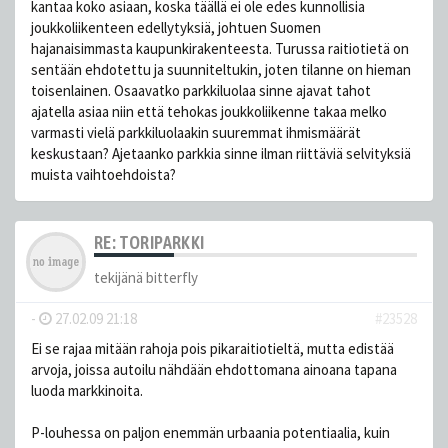
kantaa koko asiaan, koska täällä ei ole edes kunnollisia
joukkoliikenteen edellytyksiä, johtuen Suomen
hajanaisimmasta kaupunkirakenteesta. Turussa raitiotietä on
sentään ehdotettu ja suunniteltukin, joten tilanne on hieman
toisenlainen. Osaavatko parkkiluolaa sinne ajavat tahot
ajatella asiaa niin että tehokas joukkoliikenne takaa melko
varmasti vielä parkkiluolaakin suuremmat ihmismäärät
keskustaan? Ajetaanko parkkia sinne ilman riittäviä selvityksiä
muista vaihtoehdoista?
RE: TORIPARKKI
tekijänä
bitterfly
-
27.02.09 21:18
#23528
Ei se rajaa mitään rahoja pois pikaraitiotieltä, mutta edistää
arvoja, joissa autoilu nähdään ehdottomana ainoana tapana
luoda markkinoita.
P-louhessa on paljon enemmän urbaania potentiaalia, kuin