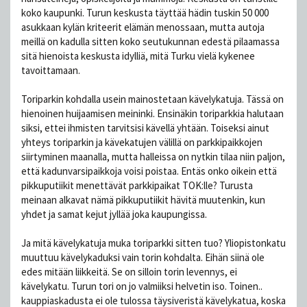
koko kaupunki. Turun keskusta täyttää hädin tuskin 50 000
asukkaan kylän kriteerit elämän menossaan, mutta autoja
meillä on kadulla sitten koko seutukunnan edestä pilaamassa
sitä hienoista keskusta idylliä, mitä Turku vielä kykenee
tavoittamaan.
Toriparkin kohdalla usein mainostetaan kävelykatuja. Tässä on
hienoinen huijaamisen meininki. Ensinäkin toriparkkia halutaan
siksi, ettei ihmisten tarvitsisi kävellä yhtään. Toiseksi ainut
yhteys toriparkin ja kävekatujen välillä on parkkipaikkojen
siirtyminen maanalla, mutta halleissa on nytkin tilaa niin paljon,
että kadunvarsipaikkoja voisi poistaa. Entäs onko oikein että
pikkuputiikit menettävät parkkipaikat TOK:lle? Turusta
meinaan alkavat nämä pikkuputiikit hävitä muutenkin, kun
yhdet ja samat kejut jyllää joka kaupungissa.
Ja mitä kävelykatuja muka toriparkki sitten tuo? Yliopistonkatu
muuttuu kävelykaduksi vain torin kohdalta. Eihän siinä ole
edes mitään liikkeitä. Se on silloin torin levennys, ei
kävelykatu. Turun tori on jo valmiiksi helvetin iso. Toinen..
kauppiaskadusta ei ole tulossa täysiveristä kävelykatua, koska