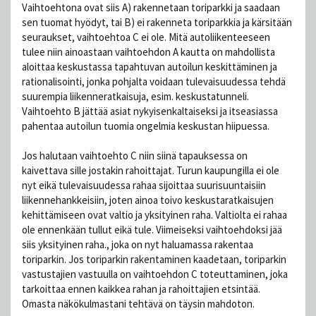
Vaihtoehtona ovat siis A) rakennetaan toriparkki ja saadaan
sen tuomat hyödyt, tai B) ei rakenneta toriparkkia ja kärsitään
seuraukset, vaihtoehtoa C ei ole. Mitä autoliikenteeseen
tulee niin ainoastaan vaihtoehdon A kautta on mahdollista
aloittaa keskustassa tapahtuvan autoilun keskittäminen ja
rationalisointi, jonka pohjalta voidaan tulevaisuudessa tehdä
suurempia liikenneratkaisuja, esim. keskustatunneli.
Vaihtoehto B jättää asiat nykyisenkaltaiseksi ja itseasiassa
pahentaa autoilun tuomia ongelmia keskustan hiipuessa.
Jos halutaan vaihtoehto C niin siinä tapauksessa on
kaivettava sille jostakin rahoittajat. Turun kaupungilla ei ole
nyt eikä tulevaisuudessa rahaa sijoittaa suurisuuntaisiin
liikennehankkeisiin, joten ainoa toivo keskustaratkaisujen
kehittämiseen ovat valtio ja yksityinen raha. Valtiolta ei rahaa
ole ennenkään tullut eikä tule. Viimeiseksi vaihtoehdoksi jää
siis yksityinen raha., joka on nyt haluamassa rakentaa
toriparkin. Jos toriparkin rakentaminen kaadetaan, toriparkin
vastustajien vastuulla on vaihtoehdon C toteuttaminen, joka
tarkoittaa ennen kaikkea rahan ja rahoittajien etsintää.
Omasta näkökulmastani tehtävä on täysin mahdoton.