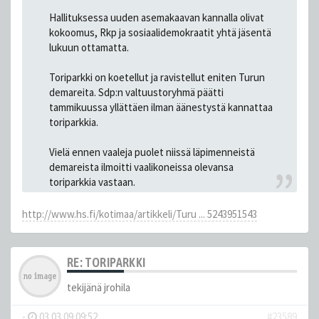
Hallituksessa uuden asemakaavan kannalla olivat
kokoomus, Rkp ja sosiaalidemokraatit yhtä jäsentä
lukuun ottamatta.
Toriparkki on koetellut ja ravistellut eniten Turun
demareita. Sdp:n valtuustoryhmä päätti
tammikuussa yllättäen ilman äänestystä kannattaa
toriparkkia.
Vielä ennen vaaleja puolet niissä läpimenneistä
demareista ilmoitti vaalikoneissa olevansa
toriparkkia vastaan.
http://www.hs.fi/kotimaa/artikkeli/Turu ... 5243951543
RE: TORIPARKKI
tekijänä
jrohila
-
03.03.09 09:52
#23589