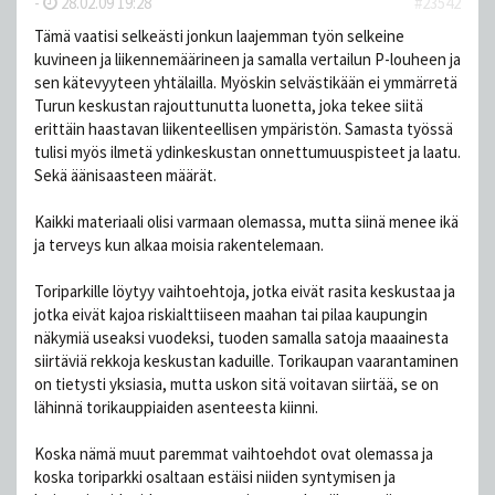
-
28.02.09 19:28
#23542
Tämä vaatisi selkeästi jonkun laajemman työn selkeine
kuvineen ja liikennemäärineen ja samalla vertailun P-louheen ja
sen kätevyyteen yhtälailla. Myöskin selvästikään ei ymmärretä
Turun keskustan rajouttunutta luonetta, joka tekee siitä
erittäin haastavan liikenteellisen ympäristön. Samasta työssä
tulisi myös ilmetä ydinkeskustan onnettumuuspisteet ja laatu.
Sekä äänisaasteen määrät.
Kaikki materiaali olisi varmaan olemassa, mutta siinä menee ikä
ja terveys kun alkaa moisia rakentelemaan.
Toriparkille löytyy vaihtoehtoja, jotka eivät rasita keskustaa ja
jotka eivät kajoa riskialttiiseen maahan tai pilaa kaupungin
näkymiä useaksi vuodeksi, tuoden samalla satoja maaainesta
siirtäviä rekkoja keskustan kaduille. Torikaupan vaarantaminen
on tietysti yksiasia, mutta uskon sitä voitavan siirtää, se on
lähinnä torikauppiaiden asenteesta kiinni.
Koska nämä muut paremmat vaihtoehdot ovat olemassa ja
koska toriparkki osaltaan estäisi niiden syntymisen ja