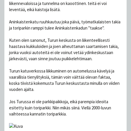
liikennevaloissa ja tunnelma on kaoottinen. teitä ei voi
leventää, eikä kaistoja lisätä.
Aninkaistenkatu ruuhkautuu joka päivä, työmatkalaisten takia
ja toriparkin ramppi tulee Aninkaistenkadun "taakse".
Kuten olen sanonut, Turun keskusta on liikenteellisesti
haastava kukkuloiden ja joen aiheuttaman saartamisen takia,
jonka vuoksi autoteitä ei ole voinut vetää ydinkeskustaan
järkevästi, vaan sinne joutuu puikkelehtimaan.
Turun katuverkossa liikkuminen on automelussa kävelyä ja
vaarallisia tienylityksiä, tämän voin väittää olevan faktaa,
koska tiivistä kokemusta Turun keskustasta minulla on viiden
vuoden ajalta.
Jos Turussa ei ole parkkipaikkoja, eikä parempia ideoita
esitetty kuin toriparkki. Niin mikäs siinä. Viellä 2000-luvun
vaihteessa kannatin toriparkkia.