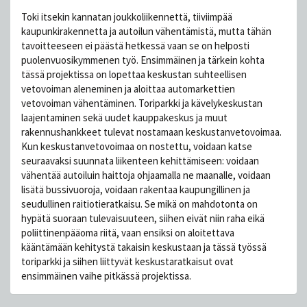
Toki itsekin kannatan joukkoliikennettä, tiiviimpää
kaupunkirakennetta ja autoilun vähentämistä, mutta tähän
tavoitteeseen ei päästä hetkessä vaan se on helposti
puolenvuosikymmenen työ. Ensimmäinen ja tärkein kohta
tässä projektissa on lopettaa keskustan suhteellisen
vetovoiman aleneminen ja aloittaa automarkettien
vetovoiman vähentäminen. Toriparkki ja kävelykeskustan
laajentaminen sekä uudet kauppakeskus ja muut
rakennushankkeet tulevat nostamaan keskustanvetovoimaa.
Kun keskustanvetovoimaa on nostettu, voidaan katse
seuraavaksi suunnata liikenteen kehittämiseen: voidaan
vähentää autoiluin haittoja ohjaamalla ne maanalle, voidaan
lisätä bussivuoroja, voidaan rakentaa kaupungillinen ja
seudullinen raitiotieratkaisu. Se mikä on mahdotonta on
hypätä suoraan tulevaisuuteen, siihen eivät niin raha eikä
poliittinenpääoma riitä, vaan ensiksi on aloitettava
kääntämään kehitystä takaisin keskustaan ja tässä työssä
toriparkki ja siihen liittyvät keskustaratkaisut ovat
ensimmäinen vaihe pitkässä projektissa.