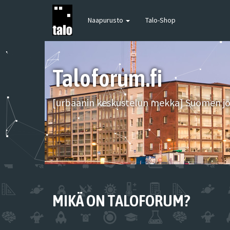
Naapurusto
Talo-Shop
Taloforum.fi
[urbaanin keskustelun mekka] Suomen joh
MIKÄ ON TALOFORUM?