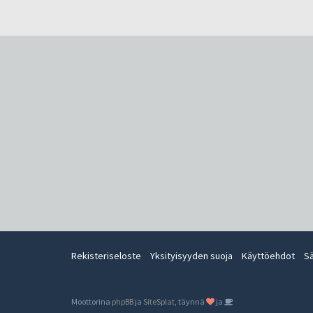
Rekisteriseloste
Yksityisyyden suoja
Käyttöehdot
S
Moottorina
phpBB
ja
SiteSplat
, täynnä
ja