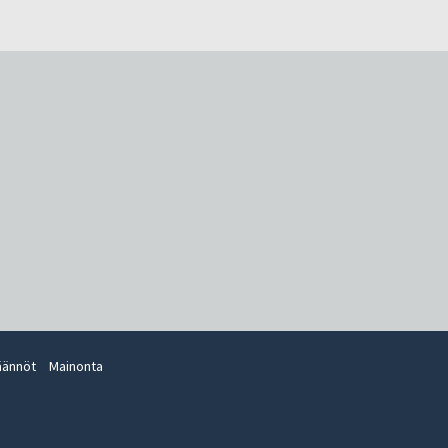
äännöt
Mainonta