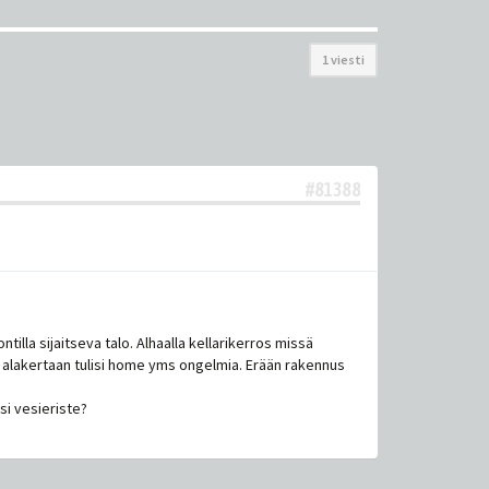
1 viesti
#81388
illa sijaitseva talo. Alhaalla kellarikerros missä
i alakertaan tulisi home yms ongelmia. Erään rakennus
usi vesieriste?