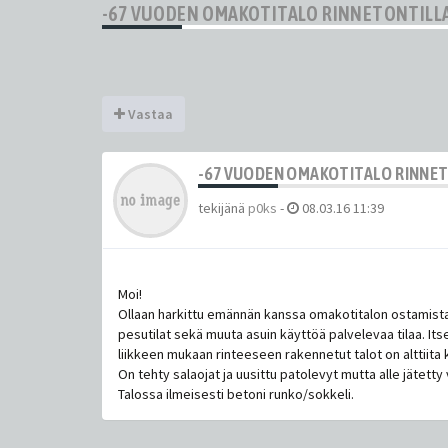
-67 VUODEN OMAKOTITALO RINNETONTILL
Vastaa
-67 VUODEN OMAKOTITALO RINNE
tekijänä
p0ks
-
08.03.16 11:39
Moi!
Ollaan harkittu emännän kanssa omakotitalon ostamista ja
pesutilat sekä muuta asuin käyttöä palvelevaa tilaa. It
liikkeen mukaan rinteeseen rakennetut talot on alttiita 
On tehty salaojat ja uusittu patolevyt mutta alle jätetty 
Talossa ilmeisesti betoni runko/sokkeli.