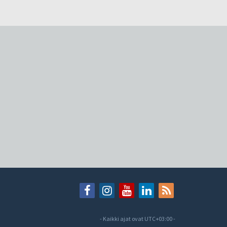
- Kaikki ajat ovat
UTC+03:00
-