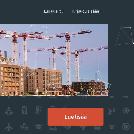
×
Luo uusi tili
Kirjaudu sisään
vusto.
Lue lisää