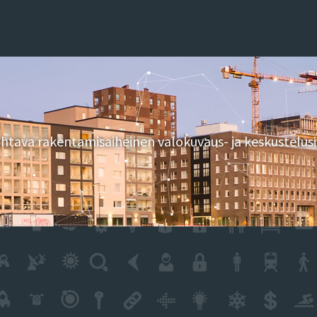
tava rakentamisaiheinen valokuvaus- ja keskustelusi