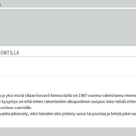
A
TONTILLA
 yksi mistä ollaan kovasti kiinnostuttu on 1967 vuonna valmistunnu rinnetont
se kysymys on että miten rakenteiden ulkopuolinen suojaus tulisi tehdä ette
kosteus vaurioille.
vanha pikisively, eikö tämäkin olisi pitänny uusia tai poistaa ja tehdä jokin u