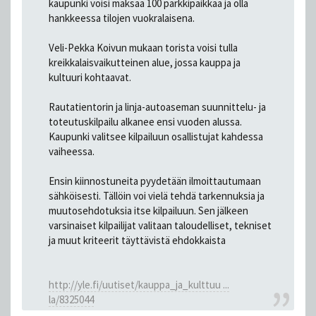
kaupunki voisi maksaa 100 parkkipaikkaa ja olla
hankkeessa tilojen vuokralaisena.
Veli-Pekka Koivun mukaan torista voisi tulla
kreikkalaisvaikutteinen alue, jossa kauppa ja
kultuuri kohtaavat.
Rautatientorin ja linja-autoaseman suunnittelu- ja
toteutuskilpailu alkanee ensi vuoden alussa.
Kaupunki valitsee kilpailuun osallistujat kahdessa
vaiheessa.
Ensin kiinnostuneita pyydetään ilmoittautumaan
sähköisesti. Tällöin voi vielä tehdä tarkennuksia ja
muutosehdotuksia itse kilpailuun. Sen jälkeen
varsinaiset kilpailijat valitaan taloudelliset, tekniset
ja muut kriteerit täyttävistä ehdokkaista
http://yle.fi/uutiset/kauppa_ja_kulttuu ...
la/8325044