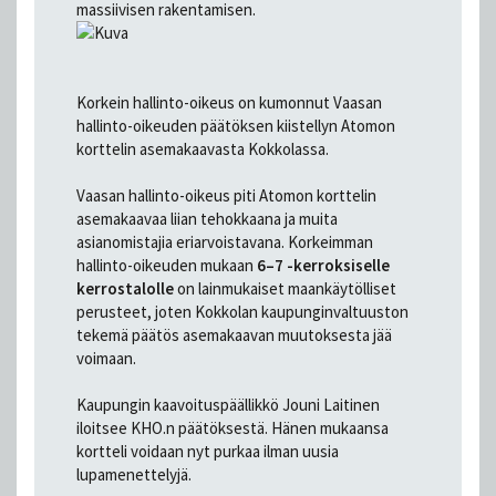
massiivisen rakentamisen.
Korkein hallinto-oikeus on kumonnut Vaasan
hallinto-oikeuden päätöksen kiistellyn Atomon
korttelin asemakaavasta Kokkolassa.
Vaasan hallinto-oikeus piti Atomon korttelin
asemakaavaa liian tehokkaana ja muita
asianomistajia eriarvoistavana. Korkeimman
hallinto-oikeuden mukaan
6–7 -kerroksiselle
kerrostalolle
on lainmukaiset maankäytölliset
perusteet, joten Kokkolan kaupunginvaltuuston
tekemä päätös asemakaavan muutoksesta jää
voimaan.
Kaupungin kaavoituspäällikkö Jouni Laitinen
iloitsee KHO.n päätöksestä. Hänen mukaansa
kortteli voidaan nyt purkaa ilman uusia
lupamenettelyjä.