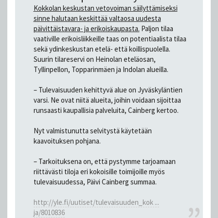
Kokkolan keskustan vetovoiman säilyttämiseksi
sinne halutaan keskittää valtaosa uudesta
päivittäistavara- ja erikoiskaupasta.
Paljon tilaa
vaativille erikoisliikkeille taas on potentiaalista tilaa
sekä ydinkeskustan etelä- että koillispuolella.
Suurin tilareservi on Heinolan eteläosan,
Tyllinpellon, Topparinmäen ja Indolan alueilla.
– Tulevaisuuden kehittyvä alue on Jyväskyläntien
varsi. Ne ovat niitä alueita, joihin voidaan sijoittaa
runsaasti kaupallisia palveluita, Cainberg kertoo.
Nyt valmistunutta selvitystä käytetään
kaavoituksen pohjana.
– Tarkoituksena on, että pystymme tarjoamaan
riittävästi tiloja eri kokoisille toimijoille myös
tulevaisuudessa, Päivi Cainberg summaa.
http://yle.fi/uutiset/tulevaisuuden_kok ...
ja/8010836