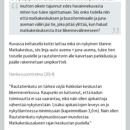
mutten oikein tajunnut edes havainnekuvasta
miten tuo tulee sijoittumaan. Siis onko todella niin
että matkakeskuksen ja bussiterminaalin ja juna-
aseman väliin jää tie, joka pitää ylittää, kun haluat
matkakeskuksesta itse liikennevälineeseen?
Kuvassa keltaisella koitin laittaa mikä on nykyinen tilanne.
Matkakeskus, siis linja-auto asema + juna-asema, tulee tien
toiselle puolelle ja rautatientorin alle kaivetaan parkkiluola ja
päälle rakennetaan umpikortteli.
Hankesuunnitelma (2014)
"Rautatienkatu on tärkeä väylä Kokkolan keskustan
liikenneverkossa. Kaupunki on katsonut, että kadun
toimivuutta ei saa vaarantaa, eikä näin ollen ajokaistoja
vähentää nykyisestään. Lisäksi ajokaistojen leveys on jo
nykytilanteessa minimissään (kapeimmillaan 3,0 m). Näin ollen
Rautatienkatu nykymuodossaan muodostaa
Matkakeskusalueen rajan keskustan puolella."