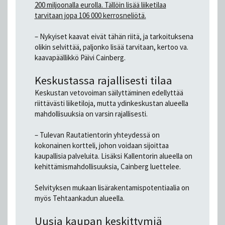
200 miljoonalla eurolla. Tällöin lisää liiketilaa
tarvitaan jopa 106 000 kerrosneliötä.
– Nykyiset kaavat eivät tähän riitä, ja tarkoituksena
olikin selvittää, paljonko lisää tarvitaan, kertoo va.
kaavapäällikkö Päivi Cainberg.
Keskustassa rajallisesti tilaa
Keskustan vetovoiman säilyttäminen edellyttää
riittävästi liiketiloja, mutta ydinkeskustan alueella
mahdollisuuksia on varsin rajallisesti.
– Tulevan Rautatientorin yhteydessä on
kokonainen kortteli, johon voidaan sijoittaa
kaupallisia palveluita. Lisäksi Kallentorin alueella on
kehittämismahdollisuuksia, Cainberg luettelee.
Selvityksen mukaan lisärakentamispotentiaalia on
myös Tehtaankadun alueella.
Uusia kaupan keskittymiä