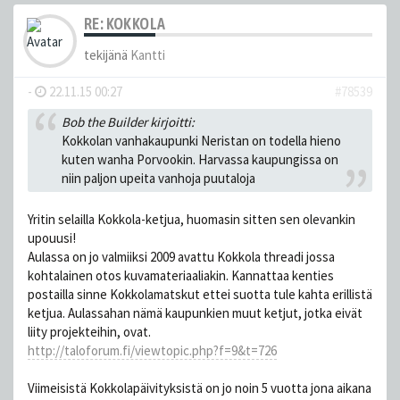
RE: KOKKOLA
tekijänä
Kantti
-
22.11.15 00:27
#78539
Bob the Builder kirjoitti:
Kokkolan vanhakaupunki Neristan on todella hieno
kuten wanha Porvookin. Harvassa kaupungissa on
niin paljon upeita vanhoja puutaloja
Yritin selailla Kokkola-ketjua, huomasin sitten sen olevankin
upouusi!
Aulassa on jo valmiiksi 2009 avattu Kokkola threadi jossa
kohtalainen otos kuvamateriaaliakin. Kannattaa kenties
postailla sinne Kokkolamatskut ettei suotta tule kahta erillistä
ketjua. Aulassahan nämä kaupunkien muut ketjut, jotka eivät
liity projekteihin, ovat.
http://taloforum.fi/viewtopic.php?f=9&t=726
Viimeisistä Kokkolapäivityksistä on jo noin 5 vuotta jona aikana