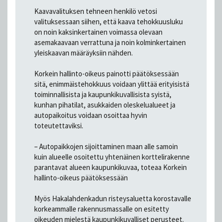
Kaavavalituksen tehneen henkilö vetosi
valituksessaan siihen, että kaava tehokkuusluku
on noin kaksinkertainen voimassa olevaan
asemakaavaan verrattuna ja noin kolminkertainen
yleiskaavan määräyksiin nähden.
Korkein hallinto-oikeus painotti päätöksessään
sitä, enimmäistehokkuus voidaan ylittää erityisistä
toiminnallisista ja kaupunkikuvallisista syistä,
kunhan pihatilat, asukkaiden oleskelualueet ja
autopaikoitus voidaan osoittaa hyvin
toteutettaviksi.
– Autopaikkojen sijoittaminen maan alle samoin
kuin alueelle osoitettu yhtenäinen korttelirakenne
parantavat alueen kaupunkikuvaa, toteaa Korkein
hallinto-oikeus päätöksessään
Myös Hakalahdenkadun risteysaluetta korostavalle
korkeammalle rakennusmassalle on esitetty
oikeuden mielestä kaupunkikuvalliset perusteet.