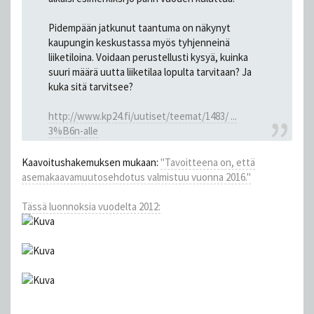
Pidempään jatkunut taantuma on näkynyt
kaupungin keskustassa myös tyhjenneinä
liiketiloina. Voidaan perustellusti kysyä, kuinka
suuri määrä uutta liiketilaa lopulta tarvitaan? Ja
kuka sitä tarvitsee?
http://www.kp24.fi/uutiset/teemat/1483/ ...
3%B6n-alle
Kaavoitushakemuksen mukaan:
"Tavoitteena on, että
asemakaavamuutosehdotus valmistuu vuonna 2016."
Tässä luonnoksia vuodelta 2012: