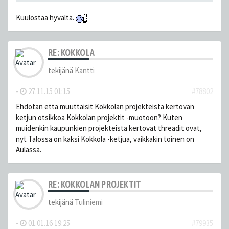
Kuulostaa hyvältä.
RE: KOKKOLA
tekijänä
Kantti
-
27.11.15 01:15
#78802
Ehdotan että muuttaisit Kokkolan projekteista kertovan
ketjun otsikkoa Kokkolan projektit -muotoon? Kuten
muidenkin kaupunkien projekteista kertovat threadit ovat,
nyt Talossa on kaksi Kokkola -ketjua, vaikkakin toinen on
Aulassa.
RE: KOKKOLAN PROJEKTIT
tekijänä
Tuliniemi
-
01.01.16 19:25
#79935