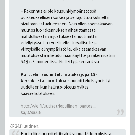
– Rakennus ei ole kaupunkiympäristössä
poikkeuksellisen korkea ja se rajoittuu kolmelta
sivultaan katualueeseen. Näin ollen asemakaavan
muutos luo rakennuksen aiheuttamasta
mahdollisesta varjostuksesta huolimatta
edellytykset terveelliselle, turvalliselle ja
viihtyisälle elinympäristölle, eikä asemakaavan
muutoksesta aiheudu maankäyttö- ja rakennuslain
54 §:n 3 momentissa kiellettyjä seurauksia.
Kortteliin suunniteltiin aluksi jopa 15-
kerroksista tornitaloa,
suunnittelu käynnistyi
uudelleen kun hallinto-oikeus hylkäsi
kaavaehdotuksen.
http://yle.fi/uutiset/lopullinen_paatos ...
sa/8298218
KP24.fi uutinen.
Kortteliin suunniteltiin aluksi jopa 15-kerroksista