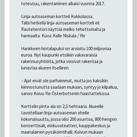
toteutuu, rakentaminen alkaisi vuonna 2017.
Linja-autoaseman kortteli Kokkolassa.
Tällä hetkellä linja-autoaseman kortteli eli
Rautatientori näyttää melko tehottomalta ja
harmaalta. Kuva: Kalle Niskala / Yle
Hankkeen hintalapuksi on arvioitu 100 miljoonaa
euroa. Nyt kaupunki etsiikin vakavaraisia
rakennusyhtiöitä, jotka voisivat rakentaa ja
lunastaa alueen itselleen.
– Ajat eivät ole parhaimmat, mutta jos kaksikin
kiinnostunutta saadaan mukaan, syntyy jo kilpailua,
sanoo Koivu Yle Österbottenin haastattelussa.
Korttelin pinta-ala on 2,5 hehtaaria. Alueelle
tavoitellaan linja-autoaseman ohelle
kokonaisuutta, jossa olisi 200 asuntoa, 800 hengen
konserttisali, elokuvateatteri, kauppakeskus ja
maanalainen pysäköintihalli. Koivun mukaan