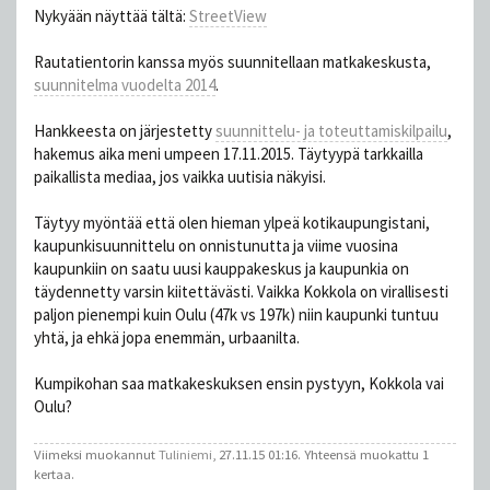
Nykyään näyttää tältä:
StreetView
Rautatientorin kanssa myös suunnitellaan matkakeskusta,
suunnitelma vuodelta 2014
.
Hankkeesta on järjestetty
suunnittelu- ja toteuttamiskilpailu
,
hakemus aika meni umpeen 17.11.2015. Täytyypä tarkkailla
paikallista mediaa, jos vaikka uutisia näkyisi.
Täytyy myöntää että olen hieman ylpeä kotikaupungistani,
kaupunkisuunnittelu on onnistunutta ja viime vuosina
kaupunkiin on saatu uusi kauppakeskus ja kaupunkia on
täydennetty varsin kiitettävästi. Vaikka Kokkola on virallisesti
paljon pienempi kuin Oulu (47k vs 197k) niin kaupunki tuntuu
yhtä, ja ehkä jopa enemmän, urbaanilta.
Kumpikohan saa matkakeskuksen ensin pystyyn, Kokkola vai
Oulu?
Viimeksi muokannut
Tuliniemi
, 27.11.15 01:16. Yhteensä muokattu 1
kertaa.