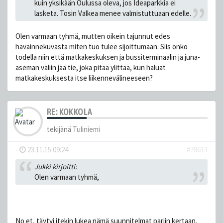
kuin yksikään Oulussa oleva, jos Ideaparkkia ei
lasketa. Tosin Valkea menee valmistuttuaan edelle.
Olen varmaan tyhmä, mutten oikein tajunnut edes
havainnekuvasta miten tuo tulee sijoittumaan. Siis onko
todella niin että matkakeskuksen ja bussiterminaalin ja juna-
aseman väliin jää tie, joka pitää ylittää, kun haluat
matkakeskuksesta itse liikennevälineeseen?
RE: KOKKOLA
tekijänä
Tuliniemi
-
23.11.15 09:24
#78613
Jukki kirjoitti:
Olen varmaan tyhmä,
No et, täytyi itekin lukea nämä suunnitelmat pariin kertaan.