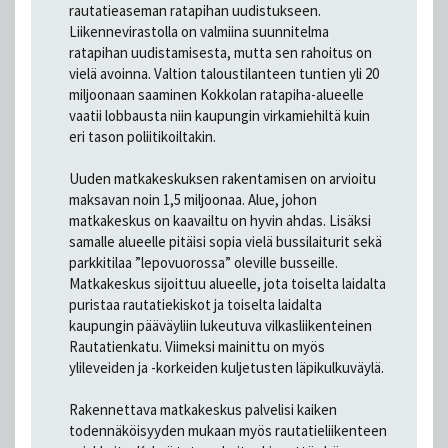
rautatieaseman ratapihan uudistukseen.
Liikennevirastolla on valmiina suunnitelma
ratapihan uudistamisesta, mutta sen rahoitus on
vielä avoinna. Valtion taloustilanteen tuntien yli 20
miljoonaan saaminen Kokkolan ratapiha-alueelle
vaatii lobbausta niin kaupungin virkamiehiltä kuin
eri tason poliitikoiltakin.
Uuden matkakeskuksen rakentamisen on arvioitu
maksavan noin 1,5 miljoonaa. Alue, johon
matkakeskus on kaavailtu on hyvin ahdas. Lisäksi
samalle alueelle pitäisi sopia vielä bussilaiturit sekä
parkkitilaa ”lepovuorossa” oleville busseille.
Matkakeskus sijoittuu alueelle, jota toiselta laidalta
puristaa rautatiekiskot ja toiselta laidalta
kaupungin pääväyliin lukeutuva vilkasliikenteinen
Rautatienkatu. Viimeksi mainittu on myös
ylileveiden ja -korkeiden kuljetusten läpikulkuväylä.
Rakennettava matkakeskus palvelisi kaiken
todennäköisyyden mukaan myös rautatieliikenteen