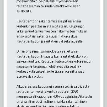
pysäköintitalo. Se palvelisi myös viereisen
rautatieaseman tai uuden matkakeskuksen
asiakkaita.
Rautatientorin rakentamisessa pitäisi ensin
kuitenkin päättää mistä aloitetaan. Kaupungin
virka- ja luottamusmiesten näkemysten mukaan
ensiksi pitäisi rakentaa uusi matkakeskus
Rautatienkadun ja rautatien väliselle alueelle.
Oman ongelmansa muodostaa se, että niin
Rautatienkadun linjausta kuin rautatiekiskoja on
vaikea muuttaa. Rautatienkatua pitkin kulkee muun
muassa ne kaupungin ohittavat ylileveät ja -
korkeat kuljetukset, joille tilaa ei ole riittävästi
Eteläväylää pitkin.
Alkuperäisissä kaupungin suunnitelmissa oli, että
rautatientori voisi rakentua vuoteen 2020
mennessä eli kaupungin 400-vuotisjuhliin. Aikataulu
on aivan liian optimistinen, vaikka rakentaminen
alkaisi esimerkiksi jo parin vuoden kuluttua.