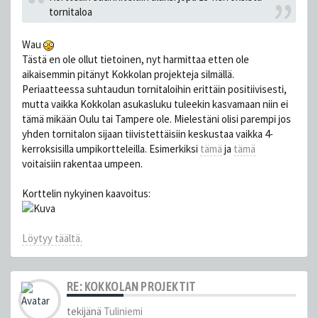
tornitaloa
Wau
Tästä en ole ollut tietoinen, nyt harmittaa etten ole
aikaisemmin pitänyt Kokkolan projekteja silmällä.
Periaatteessa suhtaudun tornitaloihin erittäin positiivisesti,
mutta vaikka Kokkolan asukasluku tuleekin kasvamaan niin ei
tämä mikään Oulu tai Tampere ole. Mielestäni olisi parempi jos
yhden tornitalon sijaan tiivistettäisiin keskustaa vaikka 4-
kerroksisilla umpikortteleilla. Esimerkiksi
tämä
ja
tämä
voitaisiin rakentaa umpeen.
Korttelin nykyinen kaavoitus:
Löytyy täältä.
RE: KOKKOLAN PROJEKTIT
tekijänä
Tuliniemi