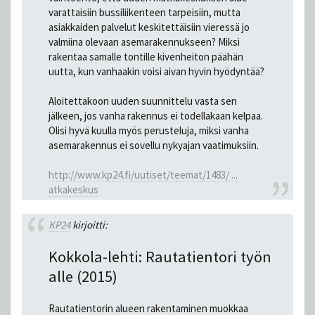
varattaisiin bussiliikenteen tarpeisiin, mutta
asiakkaiden palvelut keskitettäisiin vieressä jo
valmiina olevaan asemarakennukseen? Miksi
rakentaa samalle tontille kivenheiton päähän
uutta, kun vanhaakin voisi aivan hyvin hyödyntää?
Aloitettakoon uuden suunnittelu vasta sen
jälkeen, jos vanha rakennus ei todellakaan kelpaa.
Olisi hyvä kuulla myös perusteluja, miksi vanha
asemarakennus ei sovellu nykyajan vaatimuksiin.
http://www.kp24.fi/uutiset/teemat/1483/ ...
atkakeskus
KP24
kirjoitti:
Kokkola-lehti: Rautatientori työn
alle (2015)
Rautatientorin alueen rakentaminen muokkaa