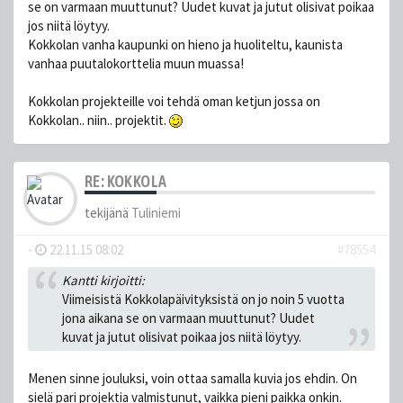
se on varmaan muuttunut? Uudet kuvat ja jutut olisivat poikaa
jos niitä löytyy.
Kokkolan vanha kaupunki on hieno ja huoliteltu, kaunista
vanhaa puutalokorttelia muun muassa!
Kokkolan projekteille voi tehdä oman ketjun jossa on
Kokkolan.. niin.. projektit.
RE: KOKKOLA
tekijänä
Tuliniemi
-
22.11.15 08:02
#78554
Kantti kirjoitti:
Viimeisistä Kokkolapäivityksistä on jo noin 5 vuotta
jona aikana se on varmaan muuttunut? Uudet
kuvat ja jutut olisivat poikaa jos niitä löytyy.
Menen sinne jouluksi, voin ottaa samalla kuvia jos ehdin. On
sielä pari projektia valmistunut, vaikka pieni paikka onkin.