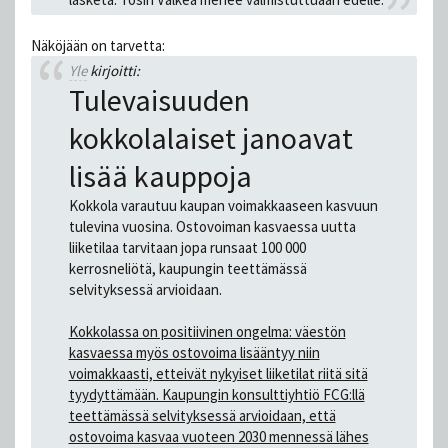
Näköjään on tarvetta:
Yle
kirjoitti:
Tulevaisuuden
kokkolalaiset janoavat
lisää kauppoja
Kokkola varautuu kaupan voimakkaaseen kasvuun
tulevina vuosina. Ostovoiman kasvaessa uutta
liiketilaa tarvitaan jopa runsaat 100 000
kerrosneliötä, kaupungin teettämässä
selvityksessä arvioidaan.
Kokkolassa on positiivinen ongelma: väestön
kasvaessa myös ostovoima lisääntyy niin
voimakkaasti, etteivät nykyiset liiketilat riitä sitä
tyydyttämään. Kaupungin konsulttiyhtiö FCG:llä
teettämässä selvityksessä arvioidaan, että
ostovoima kasvaa vuoteen 2030 mennessä lähes