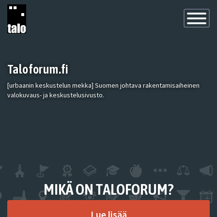
Toggle
Navigatio
Taloforum.fi
[urbaanin keskustelun mekka] Suomen johtava rakentamisaiheinen
valokuvaus- ja keskustelusivusto.
MIKÄ ON TALOFORUM?
Lue lisää