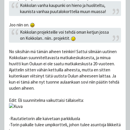
Kokkolan vanha kaupunki on hieno ja huoliteltu,
kaunista vanhaa puutalokorttelia muun muassa!
Joo niin on.
Kokkolan projekteille voi tehdä oman ketjun jossa
on Kokkolan.. niin.. projektit.
No siksihän mä tämän aiheen teinkin! Sattui silmään uutinen
Kokkolaan suunniteltavasta matkakeskuksesta, ja minua
huvitti kun Ouluun ei ole saatu matkakeskusta 20-vuoteen.
Ajattelin sitten vähän kettuilla aiheesta, mutta en sitten
kuitenkaan viitsinyt tätä uutista Oulun aiheeseen laittaa. Ja
kun ei tämä aihe nyt tuonne aulaankaan sovi niin päätin tehdä
uuden aiheen.
Edit: Eli suunnitelma vaikuttaisi tällaiselta:
-Rautatietorin alle kaivetaan parkkiluola
-Torin paikalle tulee umpikortteli, johon tulee asuntoja liikkeitä