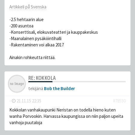
Artikkeli på Svenska
-2.5 hehtaarin alue
-200 asuntoa
-Konserttisali, elokuvateatteri ja kauppakeskus
-Maanalainen pysäköintihalli
-Rakentaminen voi alkaa 2017
Ainakin rohkeutta riittää.
RE: KOKKOLA
tekijänä
Bob the Builder
-
21.11.15 22:35
#78530
Kokkolan vanhakaupunki Neristan on todella hieno kuten
wanha Porvookin. Harvassa kaupungissa on niin paljon upeita
vanhoja puutaloja