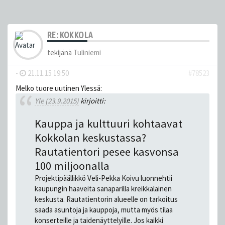
RE: KOKKOLA
tekijänä
Tuliniemi
-
21.11.15 19:50
#78523
Melko tuore uutinen Ylessä:
Yle (23.9.2015)
kirjoitti:
Kauppa ja kulttuuri kohtaavat
Kokkolan keskustassa?
Rautatientori pesee kasvonsa
100 miljoonalla
Projektipäällikkö Veli-Pekka Koivu luonnehtii
kaupungin haaveita sanaparilla kreikkalainen
keskusta. Rautatientorin alueelle on tarkoitus
saada asuntoja ja kauppoja, mutta myös tilaa
konserteille ja taidenäyttelyille. Jos kaikki