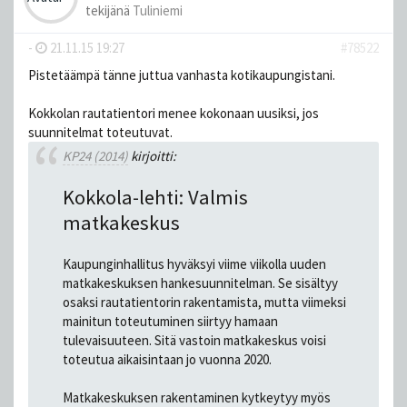
tekijänä
Tuliniemi
-
21.11.15 19:27
#78522
Pistetäämpä tänne juttua vanhasta kotikaupungistani.
Kokkolan rautatientori menee kokonaan uusiksi, jos
suunnitelmat toteutuvat.
KP24 (2014)
kirjoitti:
Kokkola-lehti: Valmis
matkakeskus
Kaupunginhallitus hyväksyi viime viikolla uuden
matkakeskuksen hankesuunnitelman. Se sisältyy
osaksi rautatientorin rakentamista, mutta viimeksi
mainitun toteutuminen siirtyy hamaan
tulevaisuuteen. Sitä vastoin matkakeskus voisi
toteutua aikaisintaan jo vuonna 2020.
Matkakeskuksen rakentaminen kytkeytyy myös