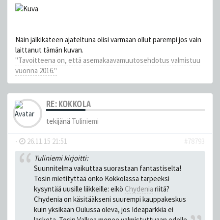
Näin jälkikäteen ajateltuna olisi varmaan ollut parempi jos vain
laittanut tämän kuvan.
"Tavoitteena on, että asemakaavamuutosehdotus valmistuu
vuonna 2016."
RE: KOKKOLA
tekijänä
Tuliniemi
-
26.11.15 21:51
#78793
Tuliniemi kirjoitti:
Suunnitelma vaikuttaa suorastaan fantastiselta!
Tosin mietityttää onko Kokkolassa tarpeeksi
kysyntää uusille liikkeille: eikö
Chydenia
riitä?
Chydenia on käsitääkseni suurempi kauppakeskus
kuin yksikään Oulussa oleva, jos Ideaparkkia ei
lasketa. Tosin Valkea menee valmistuttuaan edelle.