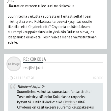
jne...
-Rautatien varteen tulee uusi matkakeskus
Suunnitelma vaikuttaa suorastaan fantastiselta! Tosin
mietityttää onko Kokkolassa tarpeeksi kysyntää uusille
liikkeille: eikö
Chydenia
riitä? Chydenia on käsitääkseni
suurempi kauppakeskus kuin yksikään Oulussa oleva, jos
Ideaparkkia ei lasketa. Tosin Valkea menee valmistuttuaan
edelle.
RE: KOKKOLA
tekijänä
jukki
-
23.11.15 07:28
#78609
Tuliniemi kirjoitti:
Suunnitelma vaikuttaa suorastaan fantastiselta!
Tosin mietityttää onko Kokkolassa tarpeeksi
kysyntää uusille liikkeille: eikö
Chydenia
riitä?
Chydenia on käsitääkseni suurempi kauppakeskus