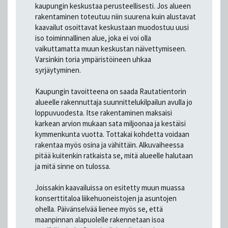
kaupungin keskustaa perusteellisesti. Jos alueen
rakentaminen toteutuu niin suurena kuin alustavat
kaavailut osoittavat keskustaan muodostuu uusi
iso toiminnallinen alue, joka ei voi olla
vaikuttamatta muun keskustan näivettymiseen.
Varsinkin toria ympäristöineen uhkaa
syrjäytyminen.
Kaupungin tavoitteena on saada Rautatientorin
alueelle rakennuttaja suunnittelukilpailun avulla jo
loppuvuodesta. Itse rakentaminen maksaisi
karkean arvion mukaan sata miljoonaa ja kestäisi
kymmenkunta vuotta. Tottakai kohdetta voidaan
rakentaa myös osina ja vähittäin. Alkuvaiheessa
pitää kuitenkin ratkaista se, mitä alueelle halutaan
ja mitä sinne on tulossa.
Joissakin kaavailuissa on esitetty muun muassa
konserttitaloa liikehuoneistojen ja asuntojen
ohella. Päivänselvää lienee myös se, että
maanpinnan alapuolelle rakennetaan isoa