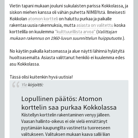
Vietin tapani mukaan jouluni sukulaisten parissa Kokkolassa, ja
siskon miehen kanssa oli vähän puhetta NIMBYstä. Ilmeisesti
Kokkolan
atomon kortteli
on haluttu purkaa ja paikalle
rakentaa uusia rakennuksia, mutta
asiasta on valitettu
koska
korttelilla on kuulemma
"kulttuurillista arvoa"
(
Valittajan
mukaan rakennus on 1960-luvun suunnittelun huipputuote.
).
No käytiin paikalla katsomassa ja alue näytti lähinnä hylätyltä
huoltoasemalta. Asiasta valittanut henkilö ei kuulemma edes
asu Kokkolassa.
Tässä olisi kuitenkin hyvä uutisia!
Yle
kirjoitti:
Lopullinen päätös: Atomon
korttelin saa purkaa Kokkolassa
Kiistellyn korttelin rakentaminen venyy jälleen.
Vaasan hallinto-oikeus ei ole vielä ennättänyt
pyytämään kaupungilta vastinetta tuoreeseen
valitukseen. Valituksen mukaan kaava sallii liian