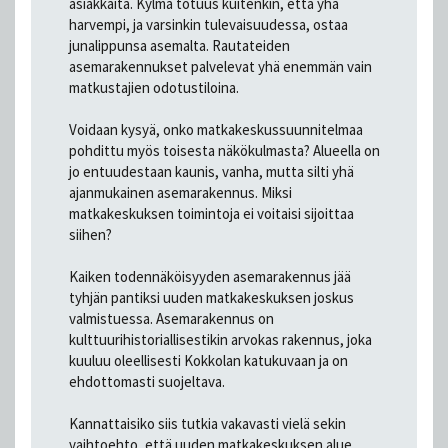
asiakkaita. Kylmä totuus kuitenkin, että yhä
harvempi, ja varsinkin tulevaisuudessa, ostaa
junalippunsa asemalta. Rautateiden
asemarakennukset palvelevat yhä enemmän vain
matkustajien odotustiloina.
Voidaan kysyä, onko matkakeskussuunnitelmaa
pohdittu myös toisesta näkökulmasta? Alueella on
jo entuudestaan kaunis, vanha, mutta silti yhä
ajanmukainen asemarakennus. Miksi
matkakeskuksen toimintoja ei voitaisi sijoittaa
siihen?
Kaiken todennäköisyyden asemarakennus jää
tyhjän pantiksi uuden matkakeskuksen joskus
valmistuessa. Asemarakennus on
kulttuurihistoriallisestikin arvokas rakennus, joka
kuuluu oleellisesti Kokkolan katukuvaan ja on
ehdottomasti suojeltava.
Kannattaisiko siis tutkia vakavasti vielä sekin
vaihtoehto, että uuden matkakeskuksen alue