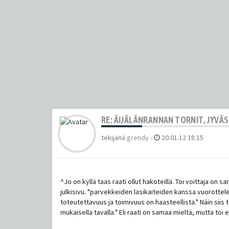
RE: ÄIJÄLÄNRANNAN TORNIT, JYVÄ
tekijänä
grendy
-
20.01.12 18:15
^Jo on kyllä taas raati ollut hakoteillä. Toi voittaja o
julkisivu. "parvekkeiden lasikaiteiden kanssa vuorottelev
toteutettavuus ja toimivuus on haasteellista." Näin siis
mukaisella tavalla." Eli raati on samaa mieltä, mutta toi e