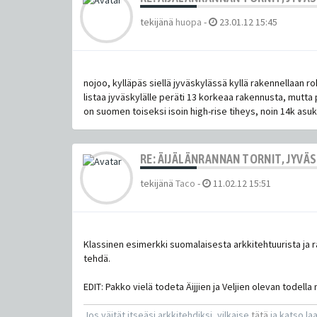
tekijänä
huopa
-
23.01.12 15:45
nojoo, kylläpäs siellä jyväskylässä kyllä rakennellaan ro
listaa jyväskylälle peräti 13 korkeaa rakennusta, mutta 
on suomen toiseksi isoin high-rise tiheys, noin 14k asuk
RE: ÄIJÄLÄNRANNAN TORNIT, JYVÄ
tekijänä
Taco
-
11.02.12 15:51
Klassinen esimerkki suomalaisesta arkkitehtuurista ja r
tehdä.
EDIT: Pakko vielä todeta Äijjien ja Veljien olevan todella 
Jos väität itseäsi arkkitehdiksi, vilkaise
tätä
ja katso la