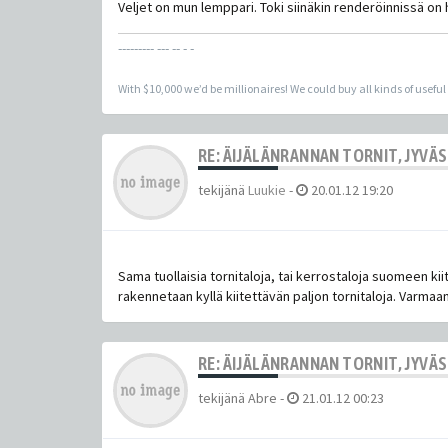
Veljet on mun lemppari. Toki siinäkin renderöinnissä o
--------- --- -- - -
With $10,000 we’d be millionaires! We could buy all kinds of useful
RE: ÄIJÄLÄNRANNAN TORNIT, JYVÄ
tekijänä
Luukie
-
20.01.12 19:20
Sama tuollaisia tornitaloja, tai kerrostaloja suomeen kii
rakennetaan kyllä kiitettävän paljon tornitaloja. Varmaan
RE: ÄIJÄLÄNRANNAN TORNIT, JYVÄ
tekijänä
Abre
-
21.01.12 00:23