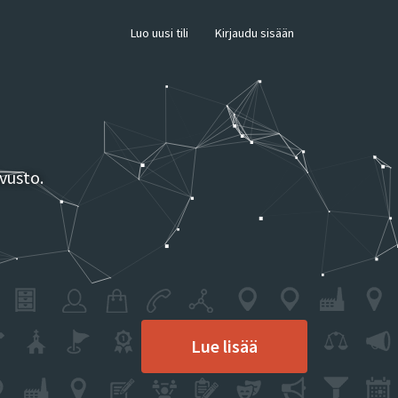
×
Luo uusi tili
Kirjaudu sisään
vusto.
Lue lisää