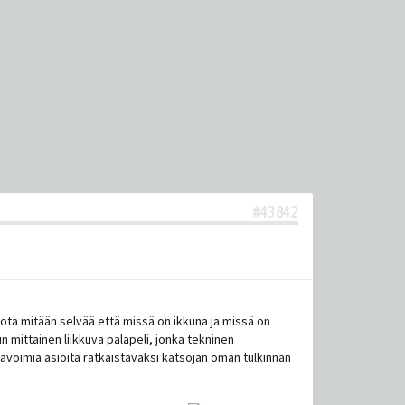
#43842
i ota mitään selvää että missä on ikkuna ja missä on
un mittainen liikkuva palapeli, jonka tekninen
n avoimia asioita ratkaistavaksi katsojan oman tulkinnan