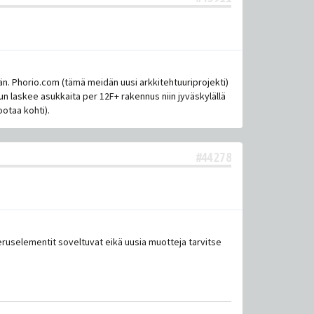
rään. Phorio.com (tämä meidän uusi arkkitehtuuriprojekti)
un laskee asukkaita per 12F+ rakennus niin jyväskylällä
ootaa kohti).
#44278
eruselementit soveltuvat eikä uusia muotteja tarvitse