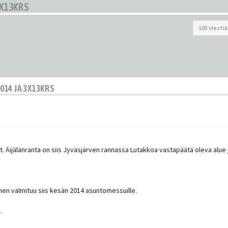
3X13KRS
105 viestiä
14 JA 3X13KRS
nnut. Äijälänranta on siis Jyväsjärven rannassa Lutakkoa vastapäätä oleva al
nen valmituu siis kesän 2014 asuntomessuille.
.