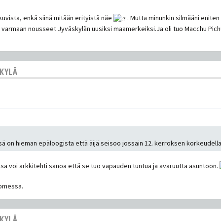
kuvista, enkä siinä mitään erityistä näe
. Mutta minunkin silmääni eniten 
t varmaan nousseet Jyväskylän uusiksi maamerkeiksi.Ja oli tuo Macchu Pich
SKYLÄ
ssä on hieman epäloogista että äijä seisoo jossain 12. kerroksen korkeudel
ossa voi arkkitehti sanoa että se tuo vapauden tuntua ja avaruutta asuntoon.
uomessa.
SKYLÄ