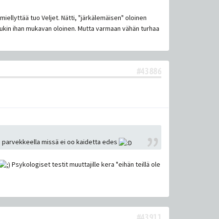
miellyttää tuo Veljet. Nätti, "järkälemäisen" oloinen
ukin ihan mukavan oloinen. Mutta varmaan vähän turhaa
#43886
la parvekkeella missä ei oo kaidetta edes
Psykologiset testit muuttajille kera "eihän teillä ole
#43911