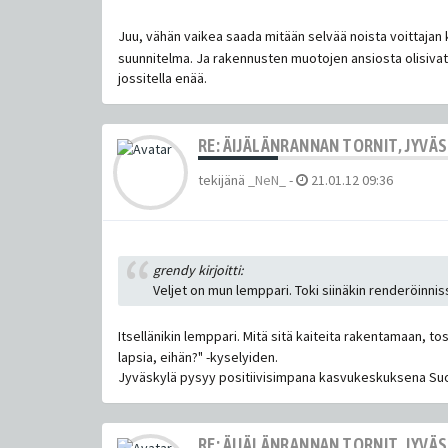
Juu, vähän vaikea saada mitään selvää noista voittajan 
suunnitelma. Ja rakennusten muotojen ansiosta olisiva
jossitella enää.
RE: ÄIJÄLÄNRANNAN TORNIT, JYVÄ
tekijänä
_NeN_
-
21.01.12 09:36
grendy kirjoitti:
Veljet on mun lemppari. Toki siinäkin renderöinni
Itsellänikin lemppari. Mitä sitä kaiteita rakentamaan, t
lapsia, eihän?" -kyselyiden.
Jyväskylä pysyy positiivisimpana kasvukeskuksena S
RE: ÄIJÄLÄNRANNAN TORNIT, JYVÄ