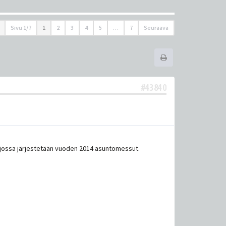
Sivu
1
/
7
1
2
3
4
5
…
7
Seuraava
#43840
ue jossa järjestetään vuoden 2014 asuntomessut.