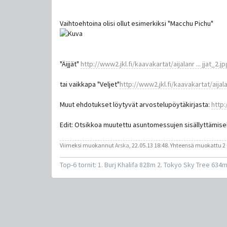
Vaihtoehtoina olisi ollut esimerkiksi "Macchu Pichu"
"Äijjät"
http://www2.jkl.fi/kaavakartat/aijalanr ... jjat_2.jp
tai vaikkapa "Veljet"
http://www2.jkl.fi/kaavakartat/aijalan
Muut ehdotukset löytyvät arvostelupöytäkirjasta:
http:
Edit: Otsikkoa muutettu asuntomessujen sisällyttämisek
Viimeksi muokannut
Arska
, 22.05.13 18:48. Yhteensä muokattu 2
Top-6 tornit: 1. Burj Khalifa 828m 2. Tokyo Sky Tree 63