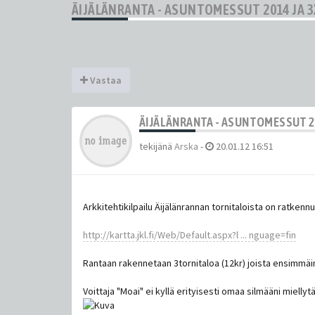
ÄIJÄLÄNRANTA - ASUNTOMESSUT 2014 JA 
Vastaa
ÄIJÄLÄNRANTA - ASUNTOMESSUT 20
tekijänä
Arska
-
20.01.12 16:51
Arkkitehtikilpailu Äijälänrannan tornitaloista on ratke
http://kartta.jkl.fi/Web/Default.aspx?l ... nguage=fin
Rantaan rakennetaan 3tornitaloa (12kr) joista ensimmäi
Voittaja "Moai" ei kyllä erityisesti omaa silmääni miellytä