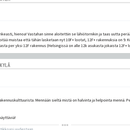
hkeasti, hienoa! Vastahan sinne aloitettiin se lähiötornikin ja taas uutta pe
pitää muistaa että tähän lasketaan nyt 10F+ lootat, 12F+ rakennuksia on 9. K
asta per yksi 12F rakennus (Helsingissä on alle 12k asukasta jokaista 12F+ l
SKYLÄ
akennuskulttuurista. Mennään sieltä mistä on halvinta ja helpointa mennä. P
näyttäviä!
atikkoasi uudestaan.