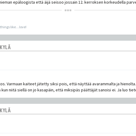
n hieman epäloogista että äijä seisoo jossain 12. kerroksen korkeudella par
 things like…love!
SKYLÄ
tos. Varmaan kaiteet jätetty siksi pois, että näyttää avarammalta ja hienolta.
 kun niitä siellä on jo kasapäin, että miksipäs päättäjät sanoisi ei. Ja luo ti
SKYLÄ