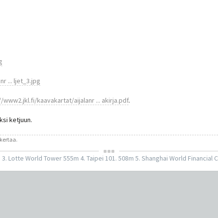
g
r ... ljet_3.jpg
//www2.jkl.fi/kaavakartat/aijalanr ... akirja.pdf
.
si ketjuun.
 kertaa.
4m 3. Lotte World Tower 555m 4. Taipei 101. 508m 5. Shanghai World Financia