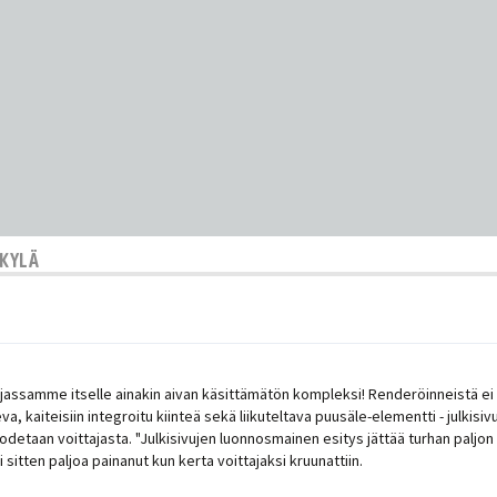
SKYLÄ
n sarjassamme itselle ainakin aivan käsittämätön kompleksi! Renderöinneistä e
a, kaiteisiin integroitu kiinteä sekä liikuteltava puusäle-elementti - julkisiv
 todetaan voittajasta. "Julkisivujen luonnosmainen esitys jättää turhan paljo
i sitten paljoa painanut kun kerta voittajaksi kruunattiin.