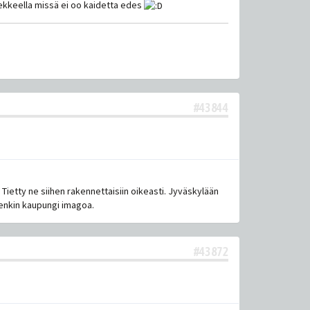
vekkeella missä ei oo kaidetta edes
#43844
 Tietty ne siihen rakennettaisiin oikeasti. Jyväskylään
etenkin kaupungi imagoa.
#43872