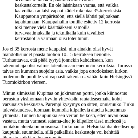
keskustakorttelit. En ole laisinkaan varma, että vaikka
kaavoittaja antaisi vapaat kädet rakentaa 35-kerroksisia
Kauppatorin ympäristöön, että siellä lähtisi paljoakaan
tapahtumaan. Kauppahallin tontille esitetty 12 kerrosta
toki menee vielä käsittääkseni samoilla
turvavaatimuksilla ja tekniikalla kuin tavalliset
kerrostalot ja varmaan olisi toteutunut.
Jos ei 35 kerrosta mene kaupaksi, niin ainakin olisi hyvät
mahdollisuudet päästä tuohon 10-15 kerroksen tienoille.
Turhauttavaa, että pitää tyytyä jonnekin kahdeksaan, kun
rakennuttaja olisi valmis toteuttamaan enemmän kerroksia. Turussa
taivas on kumman suojeltu asia, vaikka jopa ortodoksisen kirkon
molemmille puolille voi vapaasti rakentaa - vähän kuin Helsingissä
Tuomiokirkon viereen.
Minun silmissäni Kupittaa on jokirannan portti, jonka kiinnostus
perustuu yksinomaan hyviin yhteyksiin rautatieasemalta kohti
varsinaista keskustaa. Parempi kysymys on sitten, onnistuuko Turku
tulevaisuudessa luomaan kunnolla kilpailevia alueita kauemmas
ytimestä. Tunnen kaupunkia sen verran heikosti, etten aivan osaa
vastata, mutta varmasti satama-alue jo kilpailee tässä mielessä ja
muitakin alueita on nousussa. Turkuhan on Helsinkiä ihanteellisempi
kaupunki suunnitella, sillä paikallisia keskustoja voi kehittää
likimain kaikkiin ilmansuuntiin.