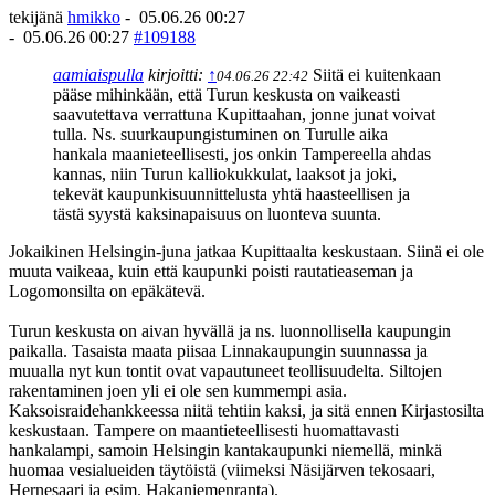
tekijänä
hmikko
-
05.06.26 00:27
-
05.06.26 00:27
#109188
aamiaispulla
kirjoitti:
↑
Siitä ei kuitenkaan
04.06.26 22:42
pääse mihinkään, että Turun keskusta on vaikeasti
saavutettava verrattuna Kupittaahan, jonne junat voivat
tulla. Ns. suurkaupungistuminen on Turulle aika
hankala maanieteellisesti, jos onkin Tampereella ahdas
kannas, niin Turun kalliokukkulat, laaksot ja joki,
tekevät kaupunkisuunnittelusta yhtä haasteellisen ja
tästä syystä kaksinapaisuus on luonteva suunta.
Jokaikinen Helsingin-juna jatkaa Kupittaalta keskustaan. Siinä ei ole
muuta vaikeaa, kuin että kaupunki poisti rautatieaseman ja
Logomonsilta on epäkätevä.
Turun keskusta on aivan hyvällä ja ns. luonnollisella kaupungin
paikalla. Tasaista maata piisaa Linnakaupungin suunnassa ja
muualla nyt kun tontit ovat vapautuneet teollisuudelta. Siltojen
rakentaminen joen yli ei ole sen kummempi asia.
Kaksoisraidehankkeessa niitä tehtiin kaksi, ja sitä ennen Kirjastosilta
keskustaan. Tampere on maantieteellisesti huomattavasti
hankalampi, samoin Helsingin kantakaupunki niemellä, minkä
huomaa vesialueiden täytöistä (viimeksi Näsijärven tekosaari,
Hernesaari ja esim. Hakaniemenranta).