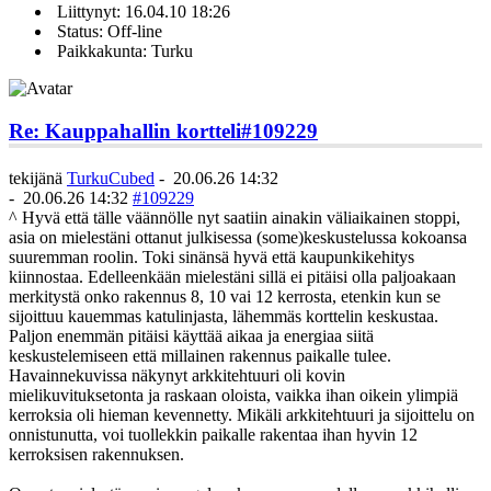
Liittynyt: 16.04.10 18:26
Status: Off-line
Paikkakunta: Turku
Re: Kauppahallin kortteli
#109229
tekijänä
TurkuCubed
-
20.06.26 14:32
-
20.06.26 14:32
#109229
^ Hyvä että tälle väännölle nyt saatiin ainakin väliaikainen stoppi,
asia on mielestäni ottanut julkisessa (some)keskustelussa kokoansa
suuremman roolin. Toki sinänsä hyvä että kaupunkikehitys
kiinnostaa. Edelleenkään mielestäni sillä ei pitäisi olla paljoakaan
merkitystä onko rakennus 8, 10 vai 12 kerrosta, etenkin kun se
sijoittuu kauemmas katulinjasta, lähemmäs korttelin keskustaa.
Paljon enemmän pitäisi käyttää aikaa ja energiaa siitä
keskustelemiseen että millainen rakennus paikalle tulee.
Havainnekuvissa näkynyt arkkitehtuuri oli kovin
mielikuvituksetonta ja raskaan oloista, vaikka ihan oikein ylimpiä
kerroksia oli hieman kevennetty. Mikäli arkkitehtuuri ja sijoittelu on
onnistunutta, voi tuollekkin paikalle rakentaa ihan hyvin 12
kerroksisen rakennuksen.