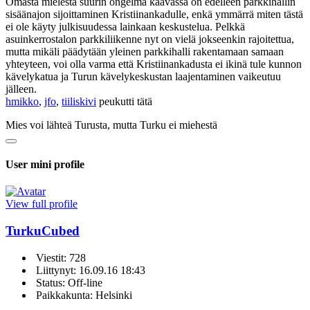
Omasta mielestä suurin ongelma kaavassa on edelleen parkkihallin
sisäänajon sijoittaminen Kristiinankadulle, enkä ymmärrä miten tästä
ei ole käyty julkisuudessa lainkaan keskustelua. Pelkkä
asuinkerrostalon parkkiliikenne nyt on vielä jokseenkin rajoitettua,
mutta mikäli päädytään yleinen parkkihalli rakentamaan samaan
yhteyteen, voi olla varma että Kristiinankadusta ei ikinä tule kunnon
kävelykatua ja Turun kävelykeskustan laajentaminen vaikeutuu
jälleen.
hmikko
,
jfo
,
tiiliskivi
peukutti tätä
Mies voi lähteä Turusta, mutta Turku ei miehestä
User mini profile
View full profile
TurkuCubed
Viestit: 728
Liittynyt: 16.09.16 18:43
Status: Off-line
Paikkakunta: Helsinki