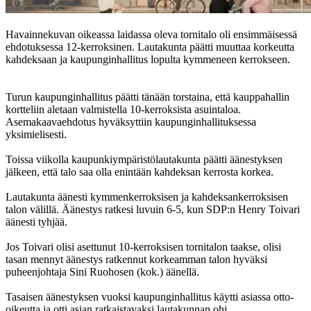
Havainnekuvan oikeassa laidassa oleva tornitalo oli ensimmäisessä
ehdotuksessa 12-kerroksinen. Lautakunta päätti muuttaa korkeutta
kahdeksaan ja kaupunginhallitus lopulta kymmeneen kerrokseen.
Turun kaupunginhallitus päätti tänään torstaina, että kauppahallin
kortteliin aletaan valmistella 10-kerroksista asuintaloa.
Asemakaavaehdotus hyväksyttiin kaupunginhallituksessa
yksimielisesti.
Toissa viikolla kaupunkiympäristölautakunta päätti äänestyksen
jälkeen, että talo saa olla enintään kahdeksan kerrosta korkea.
Lautakunta äänesti kymmenkerroksisen ja kahdeksankerroksisen
talon välillä. Äänestys ratkesi luvuin 6-5, kun SDP:n Henry Toivari
äänesti tyhjää.
Jos Toivari olisi asettunut 10-kerroksisen tornitalon taakse, olisi
tasan mennyt äänestys ratkennut korkeamman talon hyväksi
puheenjohtaja Sini Ruohosen (kok.) äänellä.
Tasaisen äänestyksen vuoksi kaupunginhallitus käytti asiassa otto-
oikeutta ja otti asian ratkaistavaksi lautakunnan ohi.