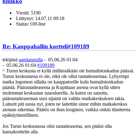
hmikko
Viestit: 5190
Liittynyt: 14.07.11 09:18
Status: Off-line
Re: Kauppahallin kortteli
#109189
tekijänä
aamiaispulla
-
05.06.26 01:04
-
05.06.26 01:04
#109189
^ Turun keskusta ei kyllä millänsäkään ole humalistonkadun päässä.
Turun keskustassa ei ole, eikä ole ollut rautatieasemaa. Lyhyempi
matka logomon sillalta on kauppatorille kuln humalistonkadun
päästä. Päärautatieasema ja Kupittaan asema ovat kyllä sitten
molemmat keskustan suuralueella. Ja kuten on sanottu,
päärautatieaseman uusi sijainti on valittu matkakeskuksen takia.
Laiturit piti uusia nyt, joten ne laitettiin sinne mihin matkakeskus
aiotaan rakentaa. Päätös on ihan looginen, vaikka onkin tilanteena
epäkäytännöllinen.
Jos Turun keskustassa olisi rautatieasema, sen pitäisi olla
hansakorttelin alla.