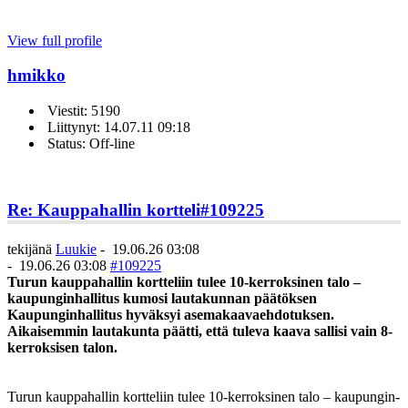
View full profile
hmikko
Viestit: 5190
Liittynyt: 14.07.11 09:18
Status: Off-line
Re: Kauppahallin kortteli
#109225
tekijänä
Luukie
-
19.06.26 03:08
-
19.06.26 03:08
#109225
Turun kauppahallin kortteliin tulee 10-kerroksinen talo –
kaupungin­hallitus kumosi lautakunnan päätöksen
Kaupunginhallitus hyväksyi asemakaava­ehdotuksen.
Aikaisemmin lautakunta päätti, että tuleva kaava sallisi vain 8-
kerroksisen talon.
Turun kauppahallin kortteliin tulee 10-kerroksinen talo – kaupungin­