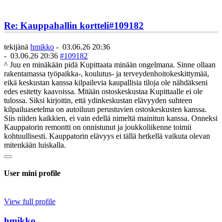
Re: Kauppahallin kortteli
#109182
tekijänä
hmikko
-
03.06.26 20:36
-
03.06.26 20:36
#109182
^ Juu en minäkään pidä Kupittaata minään ongelmana. Sinne ollaan
rakentamassa työpaikka-, koulutus- ja terveydenhoitokeskittymää,
eikä keskustan kanssa kilpailevia kaupallisia tiloja ole nähdäkseni
edes esitetty kaavoissa. Mitään ostoskeskustaa Kupittaalle ei ole
tulossa. Siksi kirjoitin, että ydinkeskustan elävyyden suhteen
kilpailuasetelma on autoiluun perustuvien ostoskeskusten kanssa.
Siis niiden kaikkien, ei vain edellä nimeltä mainitun kanssa. Onneksi
Kauppatorin remontti on onnistunut ja joukkoliikenne toimii
kohtuullisesti. Kauppatorin elävyys ei tällä hetkellä vaikuta olevan
mitenkään luiskalla.
User mini profile
View full profile
hmikko