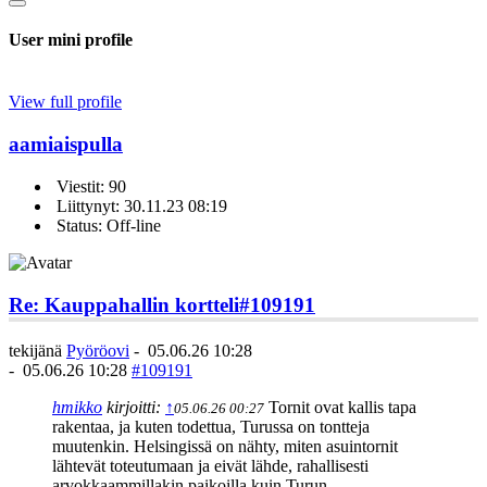
User mini profile
View full profile
aamiaispulla
Viestit: 90
Liittynyt: 30.11.23 08:19
Status: Off-line
Re: Kauppahallin kortteli
#109191
tekijänä
Pyöröovi
-
05.06.26 10:28
-
05.06.26 10:28
#109191
hmikko
kirjoitti:
↑
Tornit ovat kallis tapa
05.06.26 00:27
rakentaa, ja kuten todettua, Turussa on tontteja
muutenkin. Helsingissä on nähty, miten asuintornit
lähtevät toteutumaan ja eivät lähde, rahallisesti
arvokkaammillakin paikoilla kuin Turun