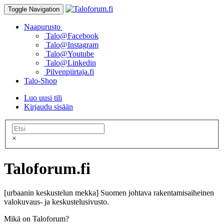
Toggle Navigation
Naapurusto
Talo@Facebook
Talo@Instagram
Talo@Youtube
Talo@Linkedin
Pilvenpiirtaja.fi
Talo-Shop
Luo uusi tili
Kirjaudu sisään
×
Taloforum.fi
[urbaanin keskustelun mekka] Suomen johtava rakentamisaiheinen
valokuvaus- ja keskustelusivusto.
Mikä on Taloforum?