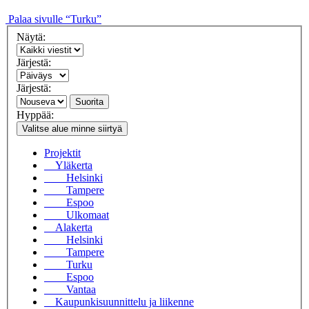
Palaa sivulle “Turku”
Näytä:
Järjestä:
Järjestä:
Suorita
Hyppää:
Valitse alue minne siirtyä
Projektit
Yläkerta
Helsinki
Tampere
Espoo
Ulkomaat
Alakerta
Helsinki
Tampere
Turku
Espoo
Vantaa
Kaupunkisuunnittelu ja liikenne