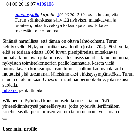
-
04.06.26 19:07
#109186
aamiaispulla
kirjoitti:
↑
Jos halutaan, että
03.06.26 17:10
Turun ydinkeskusta säilyttää nykyisen mittakaavan ja
luonteen, pitää hyväksyä kaksinapaisuus. Eikä se
mielestäni ole ongelma.
Sinänsä harmillista, että tämän on oltava lähtökohtana Turun
kehitykselle. Nykyinen mittakaava luotiin joskus 70- ja 80-luvulla,
eikä se tosiaan edusta 1800-luvun pienipiirteistä mittakaavaa
muualla kuin aivan jokirannassa. Jos tosissaan olisi kunnianhimoa,
nykyisten toimistokonttorien päälle kannattaisi kasata vielä
huomattavasti korkeampia asuintorneja, jolloin kaunis jokiranta
muuttuisi yhä useamman läheisimmäksi virkistysympäristöksi. Turun
siluetti ei ole mikään Unescon maailmanperintökohde, jota sietäisi
suojella.
tiiliskivi
peukutti tätä
Wikipedia: Pyöröovi koostuu usein kolmesta tai neljästä
yhteenkiinnitetystä paneelilevystä, jotka pyörivät lieriömäisen
kotelon sisällä joko ihmisen voimin tai moottorin avustamana.
User mini profile