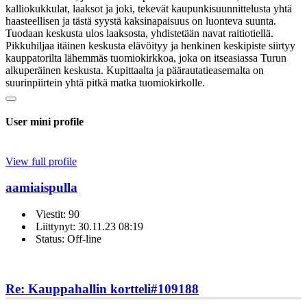
kalliokukkulat, laaksot ja joki, tekevät kaupunkisuunnittelusta yhtä
haasteellisen ja tästä syystä kaksinapaisuus on luonteva suunta.
Tuodaan keskusta ulos laaksosta, yhdistetään navat raitiotiellä.
Pikkuhiljaa itäinen keskusta elävöityy ja henkinen keskipiste siirtyy
kauppatorilta lähemmäs tuomiokirkkoa, joka on itseasiassa Turun
alkuperäinen keskusta. Kupittaalta ja päärautatieasemalta on
suurinpiirtein yhtä pitkä matka tuomiokirkolle.
User mini profile
View full profile
aamiaispulla
Viestit: 90
Liittynyt: 30.11.23 08:19
Status: Off-line
Re: Kauppahallin kortteli
#109188