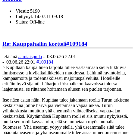
Viestit: 5190
Liittynyt: 14.07.11 09:18
Status: Off-line
Re: Kauppahallin kortteli
#109184
tekijänä
aamiaispulla
-
03.06.26 22:01
-
03.06.26 22:01
#109184
^ Kupittaan kaupallinen tarjonta tullee vastaamaan siellä liikkuvia
ihmismassoja kivijalkaliikkeiden muodossa. Lähinnä ravintoloita,
kampaamoita ja todennäköisesti majoituspalveluita. Hotelleille
erittäin hyvä sijainti. Itäharjun Prismalle on kaavoissa tulossa
laajennusta, se riittänee hoitamaan alueen sen puolen tarjonnan.
Itse näen asian näin, Kupittaa tulee jakamaan roolia Turun arkisena
keskustana jonne harva jää viettämään vapaa-aikaa. Turun
ydinkeskusta muuttuu yhä enemmän viihteelliseksi vapaa-ajan
keskustaksi. Käytännössä Kupittaan rooli ei siis muutu nykyisestä,
mutta sen rooli kasvaa niin, että se tunnetaan myös muualla
Suomessa. Yhä useampi yöpyy siellä, yhä useammalle siitä tulee
päärautatieasema ja yhä useammalle tulee asiaa nimenomaan sinne.