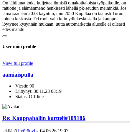
On lähijunat jotka kuljettaa ihmisiä omakotitaloista työpaikoille, on
raitiotie ja elämänmeno henkisesti lähellä pk-seudun meininkiä. Jos
tämä saadaan 2033 käyntiin, niin 2050 Kupittaa on taatusti Turun
toinen keskusta. Eri rooli vain kuin ydinkeskustalla ja kauppoja
löytynee kysynnän mukaan, uutta automarkettia alueelle ei oileasti
edes mahdu.
User mini profile
View full profile
aamiaispulla
Viestit: 90
Liittynyt: 30.11.23 08:19
Status: Off-line
Re: Kauppahallin kortteli
#109186
tekijänä
Pyöröovi
-
04.06.26 19:07