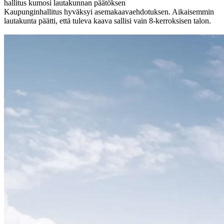
hallitus kumosi lautakunnan päätöksen
Kaupunginhallitus hyväksyi asemakaava­ehdotuksen. Aikaisemmin
lautakunta päätti, että tuleva kaava sallisi vain 8-kerroksisen talon.