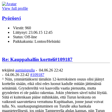
View full profile
Pyöröovi
Viestit: 960
Liittynyt: 23.06.15 12:45
Status: Off-line
Paikkakunta: Lontoo/Helsinki
Re: Kauppahallin kortteli
#109187
tekijänä
aamiaispulla
-
04.06.26 22:42
-
04.06.26 22:42
#109187
^ Niin, ymmärtääkseni tämäkin 12-kerroksinen osuus olisi jäänyt
korttelin sisään, eikä olisi edes luonut kadulle mitään jättimäistä
seinämää. Gryndereiltä voi kaavoilla vaatia pienuutta, mutta
grynderien ei ole pakko rakentaa. Jokin yhteinen sävel tulisi löytää.
Siitä ei kuitenkaan pääse mihinkään, että Turun keskusta on
vaikeasti saavutettava verrattuna Kupittaahan, jonne junat voivat
tulla. Ns. suurkaupungistuminen on Turulle aika hankala
maanieteellisesti, jos onkin Tampereella ahdas kannas, niin Turun