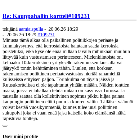
Re: Kauppahallin kortteli
#109231
tekijänä
aamiaispulla
-
20.06.26 18:29
-
20.06.26 18:29
#109231
Minusta tämä alkaa olla paikallinen politiikkojen periaate ja-
kunniakysymys, että kerrostaloista halutaan saada kerroksia
poistetuksi, eikä kyse ole enää millään tavalla mihinkään muuhun
liittyvää kuin vastustamisen perinteeseen. Mielenkiintoista on,
kelpaako 10-kerroksinen yritykselle rakennuksen taustalla vai
jäätyykö tontin kehittäminen tähän. Luulen, että korkean
rakentamisen poliittinen periaatevastustus hiertää rahamiehiä
kulisseissa erityisen paljon. Torinkulma on täysin jäissä ja
Ruusukorttelissa ei ole tapahtunut yhtään mitään. Näiden tonttien
määrä, joissa ei tahallaan tehdä mitään on kasvussa Turussa. Ja
taustalla saattaa olla kollektiivinen sopimus pikku hiljaa painaa
kaupungin poliittinen eliitti puun ja kuoren väliin. Tälläiset väännöt
voivat kestää vuosikymmeniä, kunnes tulee uusi poliittinen
sukupolvi joka ei vaan enää jajsa katsella koko elämäänsä näitä
rapistuvia tontteja.
User mini profile