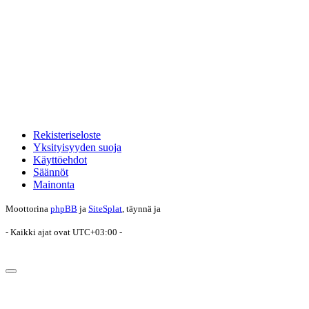
Rekisteriseloste
Yksityisyyden suoja
Käyttöehdot
Säännöt
Mainonta
Moottorina
phpBB
ja
SiteSplat
, täynnä
ja
- Kaikki ajat ovat
UTC+03:00
-