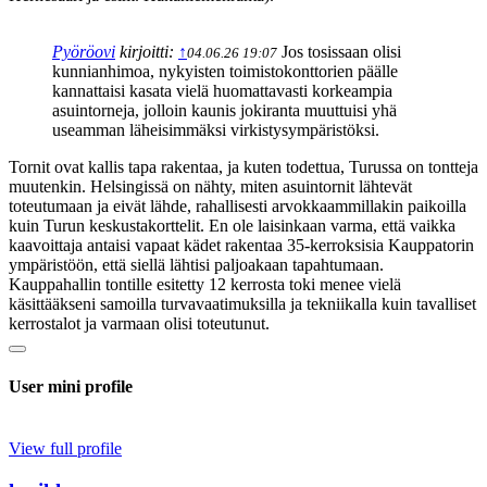
Pyöröovi
kirjoitti:
↑
Jos tosissaan olisi
04.06.26 19:07
kunnianhimoa, nykyisten toimistokonttorien päälle
kannattaisi kasata vielä huomattavasti korkeampia
asuintorneja, jolloin kaunis jokiranta muuttuisi yhä
useamman läheisimmäksi virkistysympäristöksi.
Tornit ovat kallis tapa rakentaa, ja kuten todettua, Turussa on tontteja
muutenkin. Helsingissä on nähty, miten asuintornit lähtevät
toteutumaan ja eivät lähde, rahallisesti arvokkaammillakin paikoilla
kuin Turun keskustakorttelit. En ole laisinkaan varma, että vaikka
kaavoittaja antaisi vapaat kädet rakentaa 35-kerroksisia Kauppatorin
ympäristöön, että siellä lähtisi paljoakaan tapahtumaan.
Kauppahallin tontille esitetty 12 kerrosta toki menee vielä
käsittääkseni samoilla turvavaatimuksilla ja tekniikalla kuin tavalliset
kerrostalot ja varmaan olisi toteutunut.
User mini profile
View full profile