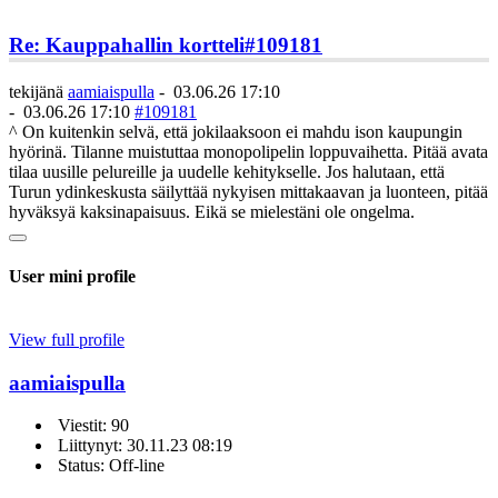
Re: Kauppahallin kortteli
#109181
tekijänä
aamiaispulla
-
03.06.26 17:10
-
03.06.26 17:10
#109181
^ On kuitenkin selvä, että jokilaaksoon ei mahdu ison kaupungin
hyörinä. Tilanne muistuttaa monopolipelin loppuvaihetta. Pitää avata
tilaa uusille pelureille ja uudelle kehitykselle. Jos halutaan, että
Turun ydinkeskusta säilyttää nykyisen mittakaavan ja luonteen, pitää
hyväksyä kaksinapaisuus. Eikä se mielestäni ole ongelma.
User mini profile
View full profile
aamiaispulla
Viestit: 90
Liittynyt: 30.11.23 08:19
Status: Off-line