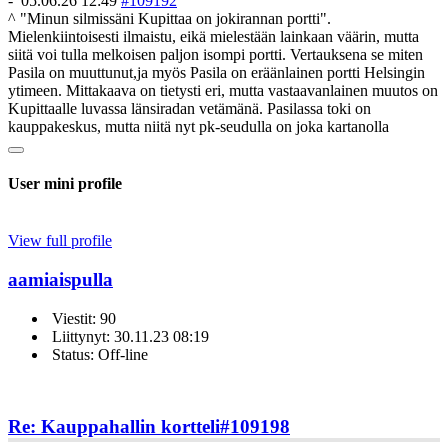
-
05.06.26 12:49
#109192
^ "Minun silmissäni Kupittaa on jokirannan portti".
Mielenkiintoisesti ilmaistu, eikä mielestään lainkaan väärin, mutta
siitä voi tulla melkoisen paljon isompi portti. Vertauksena se miten
Pasila on muuttunut,ja myös Pasila on eräänlainen portti Helsingin
ytimeen. Mittakaava on tietysti eri, mutta vastaavanlainen muutos on
Kupittaalle luvassa länsiradan vetämänä. Pasilassa toki on
kauppakeskus, mutta niitä nyt pk-seudulla on joka kartanolla
User mini profile
View full profile
aamiaispulla
Viestit: 90
Liittynyt: 30.11.23 08:19
Status: Off-line
Re: Kauppahallin kortteli
#109198