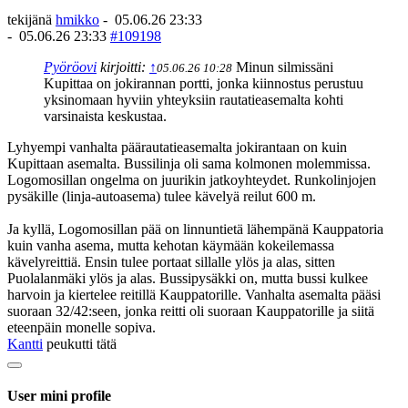
tekijänä
hmikko
-
05.06.26 23:33
-
05.06.26 23:33
#109198
Pyöröovi
kirjoitti:
↑
Minun silmissäni
05.06.26 10:28
Kupittaa on jokirannan portti, jonka kiinnostus perustuu
yksinomaan hyviin yhteyksiin rautatieasemalta kohti
varsinaista keskustaa.
Lyhyempi vanhalta päärautatieasemalta jokirantaan on kuin
Kupittaan asemalta. Bussilinja oli sama kolmonen molemmissa.
Logomosillan ongelma on juurikin jatkoyhteydet. Runkolinjojen
pysäkille (linja-autoasema) tulee kävelyä reilut 600 m.
Ja kyllä, Logomosillan pää on linnuntietä lähempänä Kauppatoria
kuin vanha asema, mutta kehotan käymään kokeilemassa
kävelyreittiä. Ensin tulee portaat sillalle ylös ja alas, sitten
Puolalanmäki ylös ja alas. Bussipysäkki on, mutta bussi kulkee
harvoin ja kiertelee reitillä Kauppatorille. Vanhalta asemalta pääsi
suoraan 32/42:seen, jonka reitti oli suoraan Kauppatorille ja siitä
eteenpäin monelle sopiva.
Kantti
peukutti tätä
User mini profile