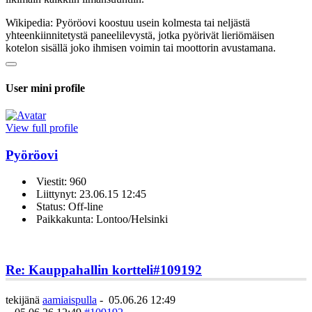
Wikipedia: Pyöröovi koostuu usein kolmesta tai neljästä
yhteenkiinnitetystä paneelilevystä, jotka pyörivät lieriömäisen
kotelon sisällä joko ihmisen voimin tai moottorin avustamana.
User mini profile
View full profile
Pyöröovi
Viestit: 960
Liittynyt: 23.06.15 12:45
Status: Off-line
Paikkakunta: Lontoo/Helsinki
Re: Kauppahallin kortteli
#109192
tekijänä
aamiaispulla
-
05.06.26 12:49