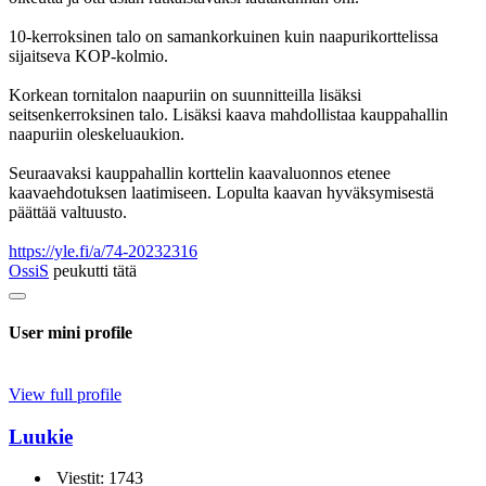
10-kerroksinen talo on samankorkuinen kuin naapurikorttelissa
sijaitseva KOP-kolmio.
Korkean tornitalon naapuriin on suunnitteilla lisäksi
seitsenkerroksinen talo. Lisäksi kaava mahdollistaa kauppahallin
naapuriin oleskeluaukion.
Seuraavaksi kauppahallin korttelin kaavaluonnos etenee
kaavaehdotuksen laatimiseen. Lopulta kaavan hyväksymisestä
päättää valtuusto.
https://yle.fi/a/74-20232316
OssiS
peukutti tätä
User mini profile
View full profile
Luukie
Viestit: 1743