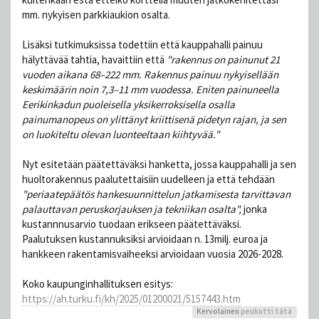
mm. nykyisen parkkiaukion osalta.
Lisäksi tutkimuksissa todettiin että kauppahalli painuu
hälyttävää tahtia, havaittiin että
"rakennus on painunut 21
vuoden aikana 68–222 mm. Rakennus painuu nykyisellään
keskimäärin noin 7,3–11 mm vuodessa. Eniten painuneella
Eerikinkadun puoleisella yksikerroksisella osalla
painumanopeus on ylittänyt kriittisenä pidetyn rajan, ja sen
on luokiteltu olevan luonteeltaan kiihtyvää."
Nyt esitetään päätettäväksi hanketta, jossa kauppahalli ja sen
huoltorakennus paalutettaisiin uudelleen ja että tehdään
"periaatepäätös hankesuunnittelun jatkamisesta tarvittavan
palauttavan peruskorjauksen ja tekniikan osalta",
jonka
kustannnusarvio tuodaan erikseen päätettäväksi.
Paalutuksen kustannuksiksi arvioidaan n. 13milj. euroa ja
hankkeen rakentamisvaiheeksi arvioidaan vuosia 2026-2028.
Koko kaupunginhallituksen esitys:
https://ah.turku.fi/kh/2025/01200021/5157443.htm
Kervolainen
peukutti tätä