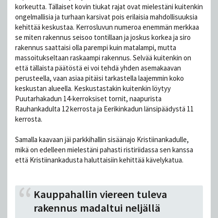
korkeutta. Tällaiset kovin tiukat rajat ovat mielestäni kuitenkin
ongelmallisia ja turhaan karsivat pois erilaisia mahdollisuuksia
kehittää keskustaa. Kerrosluvun numeroa enemmän merkkaa
se miten rakennus seisoo tontillaan ja joskus korkea ja siro
rakennus saattaisi olla parempi kuin matalampi, mutta
massoitukseltaan raskaampi rakennus. Selvää kuitenkin on
että tällaista päätöstä ei voi tehdä yhden asemakaavan
perusteella, vaan asiaa pitäisi tarkastella laajemmin koko
keskustan alueella. Keskustastakin kuitenkin löytyy
Puutarhakadun 14-kerroksiset tornit, naapurista
Rauhankadulta 12 kerrosta ja Eerikinkadun länsipäädystä 11
kerrosta.
Samalla kaavaan jäi parkkihallin sisäänajo Kristiinankadulle,
mikä on edelleen mielestäni pahasti ristiriidassa sen kanssa
että Kristiinankadusta haluttaisiin kehittää kävelykatua.
Kauppahallin viereen tuleva
rakennus madaltui neljällä