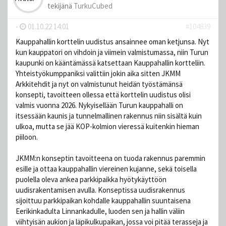
tekijänä
TurkuCubed
-
01.10.22 14:01
#104839
Kauppahallin korttelin uudistus ansainnee oman ketjunsa. Nyt
kun kauppatori on vihdoin ja viimein valmistumassa, niin Turun
kaupunki on kääntämässä katsettaan Kauppahallin kortteliin.
Yhteistyökumppaniksi valittiin jokin aika sitten JKMM
Arkkitehdit ja nyt on valmistunut heidän työstämänsä
konsepti, tavoitteen ollessa että korttelin uudistus olisi
valmis vuonna 2026. Nykyisellään Turun kauppahalli on
itsessään kaunis ja tunnelmallinen rakennus niin sisältä kuin
ulkoa, mutta se jää KOP-kolmion vieressä kuitenkin hieman
piiloon.
JKMM:n konseptin tavoitteena on tuoda rakennus paremmin
esille ja ottaa kauppahallin viereinen kujanne, sekä toisella
puolella oleva ankea parkkipaikka hyötykäyttöön
uudisrakentamisen avulla. Konseptissa uudisrakennus
sijoittuu parkkipaikan kohdalle kauppahallin suuntaisena
Eerikinkadulta Linnankadulle, luoden sen ja hallin väliin
viihtyisän aukion ja läpikulkupaikan, jossa voi pitää terasseja ja