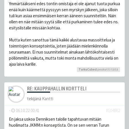
Ymmärtääkseni edes tontin omistaja ei ole ajanut tuota purkua
enää kuin käärmettä pyssyyn sen myrskyn jälkeen, joka silloin
tuli kun asiaa ensimmäisen kerran ääneen suunniteltiin. Näin
ollen en näe mitään syytä sille että purkaminen tulee edes ns.
esityslistalle missään kohtaa.
Mutta kuten sanottua tämä kaikki alustavaa massoittelua ja
toimntojen konseptointia, joten jäädään mielenkiinnolla
seuraamaan. Ei nuo suunnitelmat ainakaan lähtökohtaisesti
pöllömmiltä vaikuta, mutta toki monta mahdollisuutta vielä on
ajaa laiva karille.
TurkuCubed
peukutti tätä
RE: KAUPPAHALLIN KORTTELI
tekijänä
Kantti
-
06.10.22 00:41
#104862
En jaksa uskoa Denniksen talolle tapahtuvan mitään
huolimatta JKMM:n konseptista. On se sen verran Turun