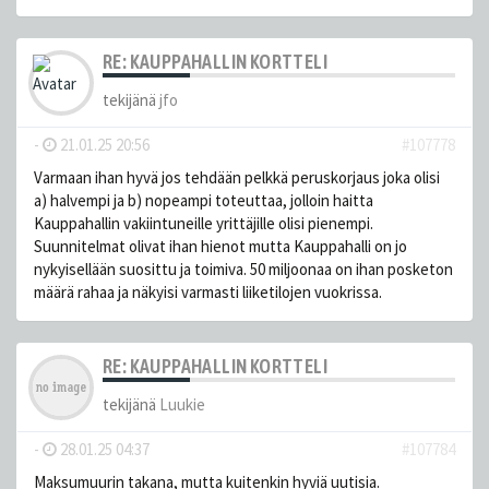
RE: KAUPPAHALLIN KORTTELI
tekijänä
jfo
-
21.01.25 20:56
#107778
Varmaan ihan hyvä jos tehdään pelkkä peruskorjaus joka olisi
a) halvempi ja b) nopeampi toteuttaa, jolloin haitta
Kauppahallin vakiintuneille yrittäjille olisi pienempi.
Suunnitelmat olivat ihan hienot mutta Kauppahalli on jo
nykyisellään suosittu ja toimiva. 50 miljoonaa on ihan posketon
määrä rahaa ja näkyisi varmasti liiketilojen vuokrissa.
RE: KAUPPAHALLIN KORTTELI
tekijänä
Luukie
-
28.01.25 04:37
#107784
Maksumuurin takana, mutta kuitenkin hyviä uutisia.