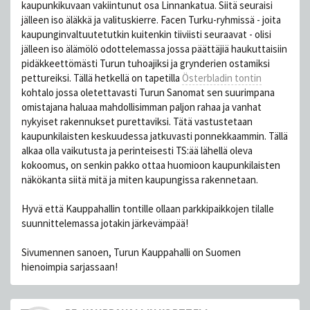
kaupunkikuvaan vakiintunut osa Linnankatua. Siitä seuraisi
jälleen iso äläkkä ja valituskierre. Facen Turku-ryhmissä - joita
kaupunginvaltuutetutkin kuitenkin tiiviisti seuraavat - olisi
jälleen iso älämölö odottelemassa jossa päättäjiä haukuttaisiin
pidäkkeettömästi Turun tuhoajiksi ja grynderien ostamiksi
pettureiksi. Tällä hetkellä on tapetilla
Österbladin tontin
kohtalo jossa oletettavasti Turun Sanomat sen suurimpana
omistajana haluaa mahdollisimman paljon rahaa ja vanhat
nykyiset rakennukset purettaviksi. Tätä vastustetaan
kaupunkilaisten keskuudessa jatkuvasti ponnekkaammin. Tällä
alkaa olla vaikutusta ja perinteisesti TS:ää lähellä oleva
kokoomus, on senkin pakko ottaa huomioon kaupunkilaisten
näkökanta siitä mitä ja miten kaupungissa rakennetaan.
Hyvä että Kauppahallin tontille ollaan parkkipaikkojen tilalle
suunnittelemassa jotakin järkevämpää!
Sivumennen sanoen, Turun Kauppahalli on Suomen
hienoimpia sarjassaan!