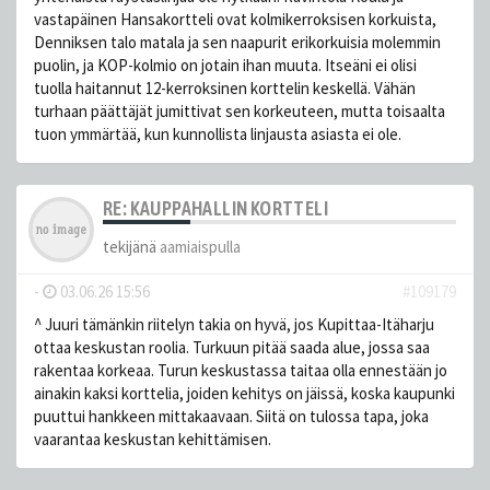
vastapäinen Hansakortteli ovat kolmikerroksisen korkuista,
Denniksen talo matala ja sen naapurit erikorkuisia molemmin
puolin, ja KOP-kolmio on jotain ihan muuta. Itseäni ei olisi
tuolla haitannut 12-kerroksinen korttelin keskellä. Vähän
turhaan päättäjät jumittivat sen korkeuteen, mutta toisaalta
tuon ymmärtää, kun kunnollista linjausta asiasta ei ole.
RE: KAUPPAHALLIN KORTTELI
tekijänä
aamiaispulla
-
03.06.26 15:56
#109179
^ Juuri tämänkin riitelyn takia on hyvä, jos Kupittaa-Itäharju
ottaa keskustan roolia. Turkuun pitää saada alue, jossa saa
rakentaa korkeaa. Turun keskustassa taitaa olla ennestään jo
ainakin kaksi korttelia, joiden kehitys on jäissä, koska kaupunki
puuttui hankkeen mittakaavaan. Siitä on tulossa tapa, joka
vaarantaa keskustan kehittämisen.