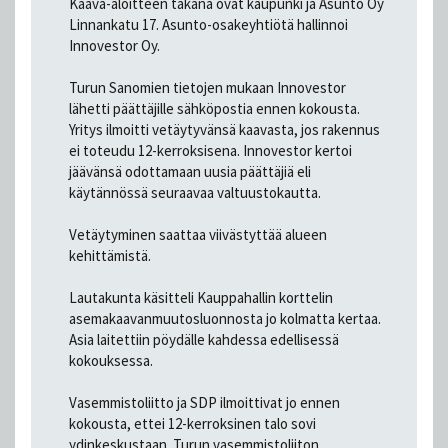
Kaava-aloitteen takana ovat kaupunki ja Asunto Oy
Linnankatu 17. Asunto-osakeyhtiötä hallinnoi
Innovestor Oy.
Turun Sanomien tietojen mukaan Innovestor
lähetti päättäjille sähköpostia ennen kokousta.
Yritys ilmoitti vetäytyvänsä kaavasta, jos rakennus
ei toteudu 12-kerroksisena. Innovestor kertoi
jäävänsä odottamaan uusia päättäjiä eli
käytännössä seuraavaa valtuustokautta.
Vetäytyminen saattaa viivästyttää alueen
kehittämistä.
Lautakunta käsitteli Kauppahallin korttelin
asemakaavanmuutosluonnosta jo kolmatta kertaa.
Asia laitettiin pöydälle kahdessa edellisessä
kokouksessa.
Vasemmistoliitto ja SDP ilmoittivat jo ennen
kokousta, ettei 12-kerroksinen talo sovi
ydinkeskustaan. Turun vasemmistoliiton