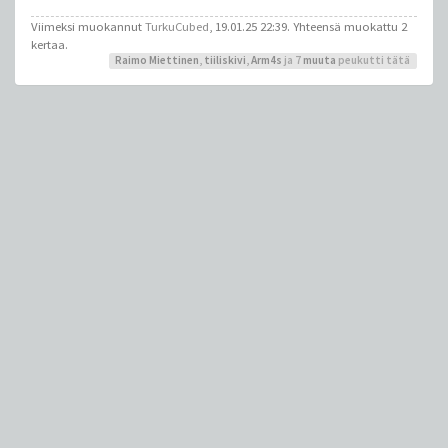
Viimeksi muokannut
TurkuCubed
, 19.01.25 22:39. Yhteensä muokattu 2
kertaa.
Raimo Miettinen
,
tiiliskivi
,
Arm4s
ja 7
muuta
peukutti tätä