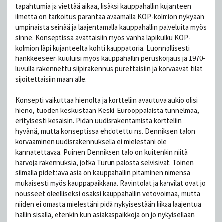
tapahtumia ja viettää aikaa, lisäksi kauppahallin kujanteen
ilmettä on tarkoitus parantaa avaamalla KOP-kolmion nykyään
umpinaista seinää ja laajentamalla kauppahallin palveluita myös
sinne. Konseptissa avattaisiin myös vanha läpikulku KOP-
kolmion läpi kujanteelta kohti kauppatoria. Luonnollisesti
hankkeeseen kuuluisi myös kauppahallin peruskorjaus ja 1970-
luvulla rakennettu siipirakennus purettaisiin ja korvaavat tilat
sijoitettaisiin maan alle.
Konsepti vaikuttaa hienolta ja kortteliin avautuva aukio olisi
hieno, tuoden keskustaan Keski-Eurooppalaista tunnelmaa,
erityisesti kesäisin. Pidän uudisrakentamista kortteliin
hyvänä, mutta konseptissa ehdotettu ns. Denniksen talon
korvaaminen uudisrakennuksella ei mielestäni ole
kannatettavaa. Puinen Denniksen talo on kuitenkin niitä
harvoja rakennuksia, jotka Turun palosta selvisivät. Toinen
silmällä pidettävä asia on kauppahallin pitäminen nimensä
mukaisesti myös kauppapaikkana. Ravintolat ja kahvilat ovat jo
nousseet oleelliseksi osaksi kauppahallin vetovoimaa, mutta
niiden ei omasta mielestäni pidä nykyisestään liikaa laajentua
hallin sisällä, etenkin kun asiakaspaikkoja on jo nykyisellään