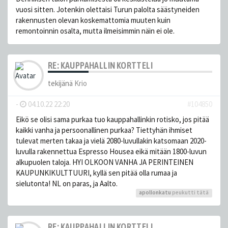
vuosi sitten. Jotenkin olettaisi Turun palolta säästyneiden
rakennusten olevan koskemattomia muuten kuin
remontoinnin osalta, mutta ilmeisimmin näin ei ole.
RE: KAUPPAHALLIN KORTTELI
tekijänä
Krio
-
04.10.22 22:20
#104850
Eikö se olisi sama purkaa tuo kauppahallinkin rotisko, jos pitää
kaikki vanha ja persoonallinen purkaa? Tiettyhän ihmiset
tulevat merten takaa ja vielä 2080-luvullakin katsomaan 2020-
luvulla rakennettua Espresso Housea eikä mitään 1800-luvun
alkupuolen taloja. HYI OLKOON VANHA JA PERINTEINEN
KAUPUNKIKULTTUURI, kyllä sen pitää olla rumaa ja
sielutonta! NL on paras, ja Aalto.
apollonkatu
peukutti tätä
RE: KAUPPAHALLIN KORTTELI