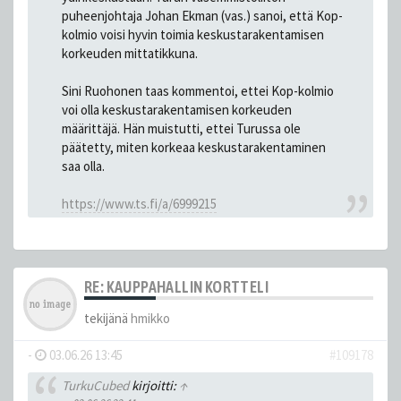
puheenjohtaja Johan Ekman (vas.) sanoi, että Kop-
kolmio voisi hyvin toimia keskustarakentamisen
korkeuden mittatikkuna.
Sini Ruohonen taas kommentoi, ettei Kop-kolmio
voi olla keskustarakentamisen korkeuden
määrittäjä. Hän muistutti, ettei Turussa ole
päätetty, miten korkeaa keskustarakentaminen
saa olla.
https://www.ts.fi/a/6999215
RE: KAUPPAHALLIN KORTTELI
tekijänä
hmikko
-
03.06.26 13:45
#109178
TurkuCubed
kirjoitti:
↑