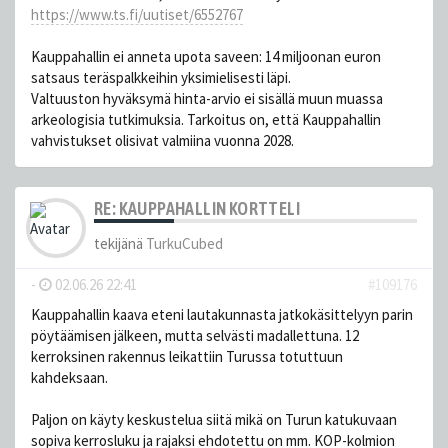
https://www.ts.fi/uutiset/6552767
Kauppahallin ei anneta upota saveen: 14 miljoonan euron
satsaus teräspalkkeihin yksimielisesti läpi.
Valtuuston hyväksymä hinta-arvio ei sisällä muun muassa
arkeologisia tutkimuksia. Tarkoitus on, että Kauppahallin
vahvistukset olisivat valmiina vuonna 2028.
RE: KAUPPAHALLIN KORTTELI
tekijänä
TurkuCubed
-
02.06.26 22:41
#109176
Kauppahallin kaava eteni lautakunnasta jatkokäsittelyyn parin
pöytäämisen jälkeen, mutta selvästi madallettuna. 12
kerroksinen rakennus leikattiin Turussa totuttuun
kahdeksaan.
Paljon on käyty keskustelua siitä mikä on Turun katukuvaan
sopiva kerrosluku ja rajaksi ehdotettu on mm. KOP-kolmion