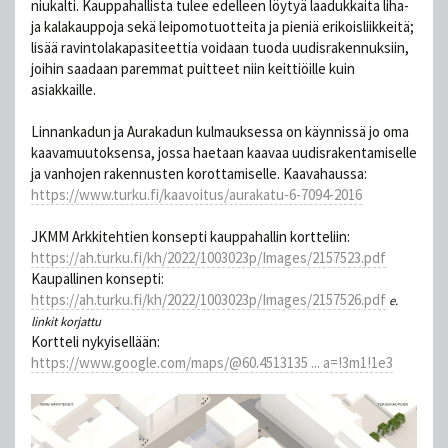
niukalti. Kauppahallista tulee edelleen löytyä laadukkaita liha-
ja kalakauppoja sekä leipomotuotteita ja pieniä erikoisliikkeitä;
lisää ravintolakapasiteettia voidaan tuoda uudisrakennuksiin,
joihin saadaan paremmat puitteet niin keittiöille kuin
asiakkaille.
Linnankadun ja Aurakadun kulmauksessa on käynnissä jo oma
kaavamuutoksensa, jossa haetaan kaavaa uudisrakentamiselle
ja vanhojen rakennusten korottamiselle. Kaavahaussa:
https://www.turku.fi/kaavoitus/aurakatu-6-7094-2016
JKMM Arkkitehtien konsepti kauppahallin kortteliin:
https://ah.turku.fi/kh/2022/1003023p/Images/2157523.pdf
Kaupallinen konsepti:
https://ah.turku.fi/kh/2022/1003023p/Images/2157526.pdf
e.
linkit korjattu
Kortteli nykyisellään:
https://www.google.com/maps/@60.4513135 ... a=!3m1!1e3