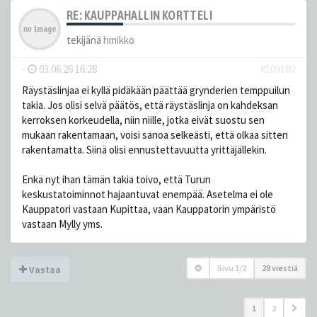
RE: KAUPPAHALLIN KORTTELI
tekijänä
hmikko
-
03.06.26 16:28
#109180
Räystäslinjaa ei kyllä pidäkään päättää grynderien temppuilun
takia. Jos olisi selvä päätös, että räystäslinja on kahdeksan
kerroksen korkeudella, niin niille, jotka eivät suostu sen
mukaan rakentamaan, voisi sanoa selkeästi, että olkaa sitten
rakentamatta. Siinä olisi ennustettavuutta yrittäjällekin.
Enkä nyt ihan tämän takia toivo, että Turun
keskustatoiminnot hajaantuvat enempää. Asetelma ei ole
Kauppatori vastaan Kupittaa, vaan Kauppatorin ympäristö
vastaan Mylly yms.
Sivu
1
/
2
28 viestiä
Vastaa
1
2