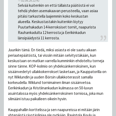
02.06.26 22:41
Selvää kuitenkin on että tällaista päätöstä ei voi
tehdä yhden asemakaavan perusteella, vaan asiaa
pitäisi tarkastella laajemmin koko keskustan
alueella. Keskustastakin kuitenkin löytyy
Puutarhakadun 14-kerroksiset tornit, naapurista
Rauhankadulta 12 kerrosta ja Eerikinkadun
länsipäädystä 11 kerrosta.
Juurikin tämä. En tiedä, miksi asiasta ei ole saatu aikaan
periaatepäätöstä, tai vissiin mitään selvitystäkään, kun
keskustaan on matkan varrella kumminkin ehdoteltu torneja
sinne tänne. KOP-kolmio on yhdeksänkerroksinen, kun
sisäänvedetyt ullakkokerrokset lasketaan, ja Kauppatorilla on
nyt Wiklundin ja uuden Börsin ullakkoterassit samalla
korkeudella. Wiklund tornimainen ilman sisäänvetoa.
Eerikinkadun ja Kristiinankadun kulmassa on 50-luvun
asuintalossa myös yhdeksänkerroksinen torniosa, joka mun
silmääni istuu paikalleen oikein hyvin.
Kauppahallin korttelissa ja sen naapureissa ei mitään järin
yhtenäistä räystäslinjaa ole nytkään. Ravintola Koulu ja