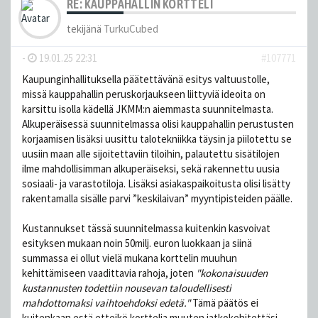
RE: KAUPPAHALLIN KORTTELI
tekijänä
TurkuCubed
-
19.01.25 22:31
#107771
Kaupunginhallituksella päätettävänä esitys valtuustolle,
missä kauppahallin peruskorjaukseen liittyviä ideoita on
karsittu isolla kädellä JKMM:n aiemmasta suunnitelmasta.
Alkuperäisessä suunnitelmassa olisi kauppahallin perustusten
korjaamisen lisäksi uusittu talotekniikka täysin ja piilotettu se
uusiin maan alle sijoitettaviin tiloihin, palautettu sisätilojen
ilme mahdollisimman alkuperäiseksi​, sekä rakennettu uusia
sosiaali- ja varastotiloja. Lisäksi asiakaspaikoitusta olisi lisätty
rakentamalla sisälle parvi ”keskilaivan” myyntipisteiden päälle.
Kustannukset tässä suunnitelmassa kuitenkin kasvoivat
esityksen mukaan noin 50milj. euron luokkaan ja siinä
summassa ei ollut vielä mukana korttelin muuhun
kehittämiseen vaadittavia rahoja, joten
"kokonaisuuden
kustannusten todettiin nousevan taloudellisesti
mahdottomaksi vaihtoehdoksi edetä."
Tämä päätös ei
kuitenkaan estä etteikö korttelia muuten jatkokehitettäsi