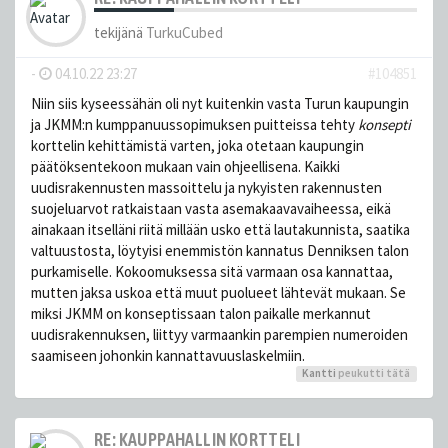
tekijänä
TurkuCubed
-
04.10.22 23:27
#104851
Niin siis kyseessähän oli nyt kuitenkin vasta Turun kaupungin
ja JKMM:n kumppanuussopimuksen puitteissa tehty
konsepti
korttelin kehittämistä varten, joka otetaan kaupungin
päätöksentekoon mukaan vain ohjeellisena. Kaikki
uudisrakennusten massoittelu ja nykyisten rakennusten
suojeluarvot ratkaistaan vasta asemakaavavaiheessa, eikä
ainakaan itselläni riitä millään usko että lautakunnista, saatika
valtuustosta, löytyisi enemmistön kannatus Denniksen talon
purkamiselle. Kokoomuksessa sitä varmaan osa kannattaa,
mutten jaksa uskoa että muut puolueet lähtevät mukaan. Se
miksi JKMM on konseptissaan talon paikalle merkannut
uudisrakennuksen, liittyy varmaankin parempien numeroiden
saamiseen johonkin kannattavuuslaskelmiin.
Kantti
peukutti tätä
RE: KAUPPAHALLIN KORTTELI