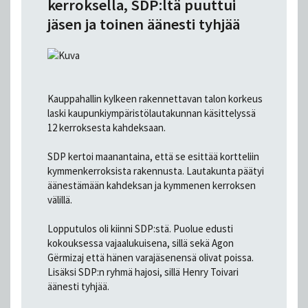
kerroksella, SDP:ltä puuttui
jäsen ja toinen äänesti tyhjää
Kauppahallin kylkeen rakennettavan talon korkeus
laski kaupunkiympäristölautakunnan käsittelyssä
12 kerroksesta kahdeksaan.
SDP kertoi maanantaina, että se esittää kortteliin
kymmenkerroksista rakennusta. Lautakunta päätyi
äänestämään kahdeksan ja kymmenen kerroksen
välillä.
Lopputulos oli kiinni SDP:stä. Puolue edusti
kokouksessa vajaalukuisena, sillä sekä Agon
Gërmizaj että hänen varajäsenensä olivat poissa.
Lisäksi SDP:n ryhmä hajosi, sillä Henry Toivari
äänesti tyhjää.