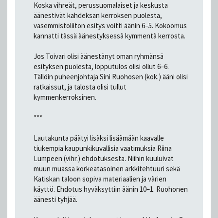
Koska vihreät, perussuomalaiset ja keskusta
äänestivät kahdeksan kerroksen puolesta,
vasemmistoliiton esitys voitti äänin 6–5. Kokoomus
kannatti tässä äänestyksessä kymmentä kerrosta.
Jos Toivari olisi äänestänyt oman ryhmänsä
esityksen puolesta, lopputulos olisi ollut 6–6.
Tällöin puheenjohtaja Sini Ruohosen (kok.) ääni olisi
ratkaissut, ja talosta olisi tullut
kymmenkerroksinen.
***
Lautakunta päätyi lisäksi lisäämään kaavalle
tiukempia kaupunkikuvallisia vaatimuksia Riina
Lumpeen (vihr.) ehdotuksesta. Niihin kuuluivat
muun muassa korkeatasoinen arkkitehtuuri sekä
Katiskan taloon sopiva materiaalien ja värien
käyttö. Ehdotus hyväksyttiin äänin 10–1. Ruohonen
äänesti tyhjää.