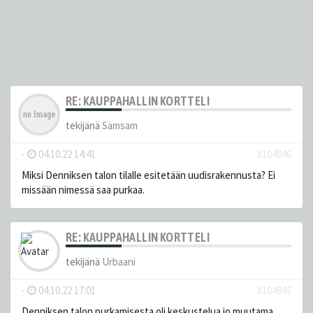
RE: KAUPPAHALLIN KORTTELI
tekijänä
Samsam
-
04.10.22 14:41
#104846
Miksi Denniksen talon tilalle esitetään uudisrakennusta? Ei
missään nimessä saa purkaa.
RE: KAUPPAHALLIN KORTTELI
tekijänä
Urbaani
-
04.10.22 17:01
#104847
Denniksen talon purkamisesta oli keskustelua jo muutama