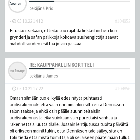
tekijänä
Krio
-
05.10.22 14:12
#104852
Et usko itsekään, etteikö tuo räjähdä liekkeihin heti kun
grynderi ja safan palikkoja kokoava suuhengittäjä saavat
mahdollisuuden esittää jotain paskaa.
RE: KAUPPAHALLIN KORTTELI
tekijänä
James
-
05.10.22 17:22
#104856
Omaan silmään tuo ei kyllä edes näytä puhtaasti
uudisrakennukselta vaan enemmänkin siltä että Denniksen
talon taakse ja ehkä osin päälle suunniteltaisiin
uudisrakennusta eikä suinkaan vain purettaisi vanhaa ja
rakennettaisi uutta tilalle. Jossain lehtijutussa tuolta päivältä
oli erikseen mainittukin, että Denniksen talo säilyy, sitä en
toki tiedä että mistä toimittaja oli sellaiseen päätelmään tullut.