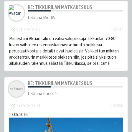
RE: TIKKURILAN MATKAKESKUS
tekijänä
MindW
-
22.04.16 10:02
#82347
Mielestäni Aktian talo on vähiä valopilkkuja Tikkurilan 70-80-
luvun vaihteen rakennuskannasta: muoto poikkeaa
peruslaatikosta ja detaljit ovat huolellisia. Vaikkei tuo mikään
arkkitehtuurin merkkiteos olekaan niin, jos pitäisi yksi tuon
aikakauden rakennus säästää Tikkurilassa, se olisi tämä.
RE: TIKKURILAN MATKAKESKUS
tekijänä
Purkki^
-
17.05.16 16:41
#82666
17.05.2016