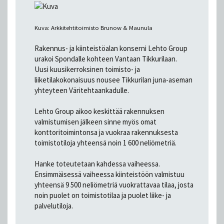
Kuva: Arkkitehtitoimisto Brunow & Maunula
Rakennus- ja kiinteistöalan konserni Lehto Group
urakoi Spondalle kohteen Vantaan Tikkurilaan.
Uusi kuusikerroksinen toimisto- ja
liiketilakokonaisuus nousee Tikkurilan juna-aseman
yhteyteen Väritehtaankadulle.
Lehto Group aikoo keskittää rakennuksen
valmistumisen jälkeen sinne myös omat
konttoritoimintonsa ja vuokraa rakennuksesta
toimistotiloja yhteensä noin 1 600 neliömetriä.
Hanke toteutetaan kahdessa vaiheessa.
Ensimmäisessä vaiheessa kiinteistöön valmistuu
yhteensä 9 500 neliömetriä vuokrattavaa tilaa, josta
noin puolet on toimistotilaa ja puolet liike- ja
palvelutiloja.