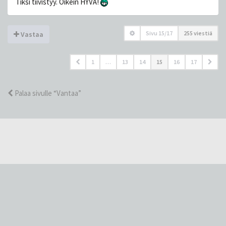
Tiksi tiivistyy. Oikein HYVÄ!
Sivu
15
/
17
255 viestiä
Vastaa
1
…
13
14
15
16
17
Palaa sivulle “Vantaa”