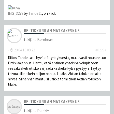
IMG_3278
by
Tande11
, on Flickr
RE: TIKKURILAN MATKAKESKUS
tekijänä
Bernheart
-
20.04.16 08:22
#82294
Kiitos Tande taas hyvästä tykityksestä, mukavasti nousee tuo
Dixin laajennus. Harmi, että entinen yhteispalvelupisteen
vessakaakelirötiskö sai jäädä keskelle kylää pystyyn. Täytyy
toivoa sille oikein paljon pahaa. Lisäksi Aktian talokin on aika
hirveä. Siihenhän mahtuisi vaikka torni tuon Aktian rötiskön
tilalle.
RE: TIKKURILAN MATKAKESKUS
tekijänä
Purkki^