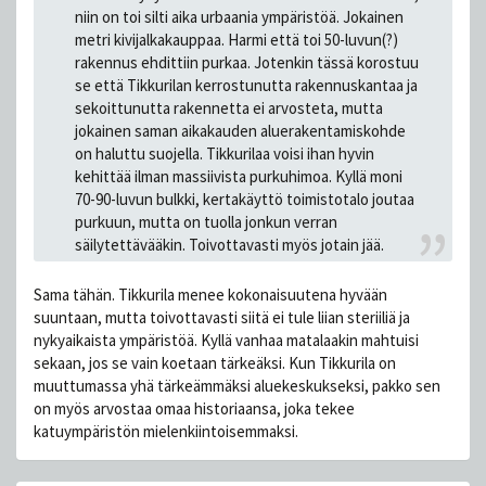
niin on toi silti aika urbaania ympäristöä. Jokainen
metri kivijalkakauppaa. Harmi että toi 50-luvun(?)
rakennus ehdittiin purkaa. Jotenkin tässä korostuu
se että Tikkurilan kerrostunutta rakennuskantaa ja
sekoittunutta rakennetta ei arvosteta, mutta
jokainen saman aikakauden aluerakentamiskohde
on haluttu suojella. Tikkurilaa voisi ihan hyvin
kehittää ilman massiivista purkuhimoa. Kyllä moni
70-90-luvun bulkki, kertakäyttö toimistotalo joutaa
purkuun, mutta on tuolla jonkun verran
säilytettävääkin. Toivottavasti myös jotain jää.
Sama tähän. Tikkurila menee kokonaisuutena hyvään
suuntaan, mutta toivottavasti siitä ei tule liian steriiliä ja
nykyaikaista ympäristöä. Kyllä vanhaa matalaakin mahtuisi
sekaan, jos se vain koetaan tärkeäksi. Kun Tikkurila on
muuttumassa yhä tärkeämmäksi aluekeskukseksi, pakko sen
on myös arvostaa omaa historiaansa, joka tekee
katuympäristön mielenkiintoisemmaksi.