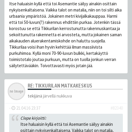
Itse haluaisin kyllä että toi Asemantie säilyy ainakin osittain
nykyisenkaltaisena. Vaikka talot on matalia, niin on toi silti aika
urbaania ympäristöä. Jokainen metri kivijalkakauppaa. Harmi
että toi 50-luvun(?) rakennus ehdittiin purkaa. Jotenkin tässä
korostuu se että Tikkurilan kerrostunutta rakennuskantaa ja
sekoittunutta rakennetta ei arvosteta, mutta jokainen saman
aikakauden aluerakentamiskohde on haluttu suojella.
Tikkurilaa voisi ihan hyvin kehittää ilman massiivista
purkuhimoa. Kyllä moni 70-90-luvun bulkki, kertakäyttö
toimistotalo joutaa purkuun, mutta on tuolla jonkun verran
säilytettävääkin. Toivottavasti myös jotain jää.
RE: TIKKURILAN MATKAKESKUS
tekijänä
järvellä nukkuva
-
21.04.16 23:37
#82340
Clepe kirjoitti:
Itse haluaisin kyllä että toi Asemantie säilyy ainakin
osittain nykyisenkaltaisena. Vaikka talot on matalia,