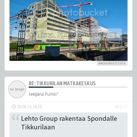
sw
peukutti tätä
RE: TIKKURILAN MATKAKESKUS
tekijänä
Purkki^
-
29.06.16 16:58
#83177
Lehto Group rakentaa Spondalle
Tikkurilaan