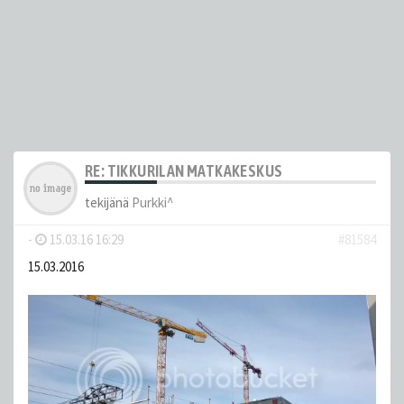
RE: TIKKURILAN MATKAKESKUS
tekijänä
Purkki^
-
15.03.16 16:29
#81584
15.03.2016