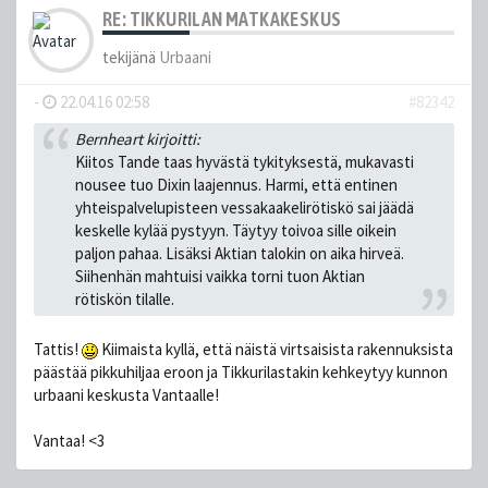
RE: TIKKURILAN MATKAKESKUS
tekijänä
Urbaani
-
22.04.16 02:58
#82342
Bernheart kirjoitti:
Kiitos Tande taas hyvästä tykityksestä, mukavasti
nousee tuo Dixin laajennus. Harmi, että entinen
yhteispalvelupisteen vessakaakelirötiskö sai jäädä
keskelle kylää pystyyn. Täytyy toivoa sille oikein
paljon pahaa. Lisäksi Aktian talokin on aika hirveä.
Siihenhän mahtuisi vaikka torni tuon Aktian
rötiskön tilalle.
Tattis!
Kiimaista kyllä, että näistä virtsaisista rakennuksista
päästää pikkuhiljaa eroon ja Tikkurilastakin kehkeytyy kunnon
urbaani keskusta Vantaalle!
Vantaa! <3