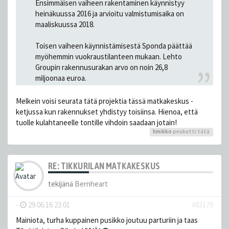
Ensimmäisen vaiheen rakentaminen käynnistyy
heinäkuussa 2016 ja arvioitu valmistumisaika on
maaliskuussa 2018.
Toisen vaiheen käynnistämisestä Sponda päättää
myöhemmin vuokraustilanteen mukaan. Lehto
Groupin rakennusurakan arvo on noin 26,8
miljoonaa euroa.
Melkein voisi seurata tätä projektia tässä matkakeskus -
ketjussa kun rakennukset yhdistyy toisiinsa. Hienoa, että
tuolle kulahtaneelle tontille vihdoin saadaan jotain!
hmikko
peukutti tätä
RE: TIKKURILAN MATKAKESKUS
tekijänä
Bernheart
-
29.06.16 23:01
#83179
Mainiota, turha kuppainen pusikko joutuu parturiin ja taas