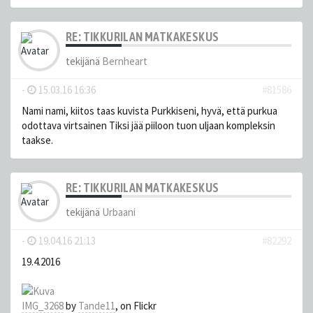
RE: TIKKURILAN MATKAKESKUS
tekijänä
Bernheart
-
15.03.16 16:36
#81586
Nami nami, kiitos taas kuvista Purkkiseni, hyvä, että purkua
odottava virtsainen Tiksi jää piiloon tuon uljaan kompleksin
taakse.
RE: TIKKURILAN MATKAKESKUS
tekijänä
Urbaani
-
19.04.16 21:13
#82292
19.4.2016
IMG_3268
by
Tande11
, on Flickr