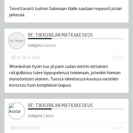
Toivottavasti tuohon Salomaan tilalle saadaan nopeasti jotain
järkevää.
RE: TIKKURILAN MATKAKESKUS
tekijänä
töntsö
-
21.04.16 18:01
#82330
Mitenköhän hyvin tuo yli parin sadan metrin mittainen
raitajulkisivu tulee loppupeleissä toimimaan, jotenkin hieman
monotonisen oloinen. Tuossa viimeisessä kuvassa varsinkin
korostuu tuon kompleksin laajuus
RE: TIKKURILAN MATKAKESKUS
tekijänä
Clepe
-
21.04.16 19:55
#82334