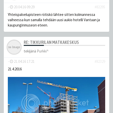
-
20.04.16 09:29
#82295
Yhteispalvelupisteen rötiskö lähtee sitten kolmannessa
vaiheessa kun samalla tehdään uusi aukio hotelli Vantaan ja
kaupunginmuseon eteen.
RE: TIKKURILAN MATKAKESKUS
tekijänä
Purkki^
-
21.04.16 17:21
#82329
21.4.2016