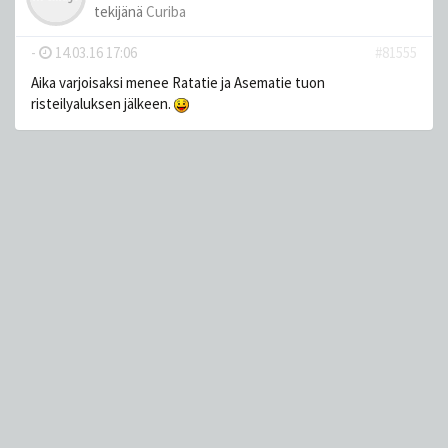
tekijänä
Curiba
-
14.03.16 17:06
#81555
Aika varjoisaksi menee Ratatie ja Asematie tuon
risteilyaluksen jälkeen.