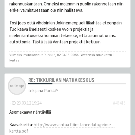
rakennuskantaan. Onneksi molemmin puolin rakennetaan niin
ehkei valmistuessaan ole niin hallitseva.
Tosi jees että vihdoinkin Jokinemenpuoli liikahtaa eteenpäin.
Tuo kaava ilmeisesti koskee vvo:n projektia ja
mielenkiintoiseksi homman tekee se, että asunnot on ns.
autottomia. Tästä lisää Vantaan projektit ketjuun.
Viimeksi muokannut
Purkki^
, 02.03.13 00:54. Yhteensä muokattu 1
kertaa.
RE: TIKKURILAN MATKAKESKUS
tekijänä
Purkki^
-
23.03.12 19:24
#45415
Asemakaava nähtävillä
Kaavakartta:
http://www.vantaa.fi/instancedata/prime ...
kartta.pdf