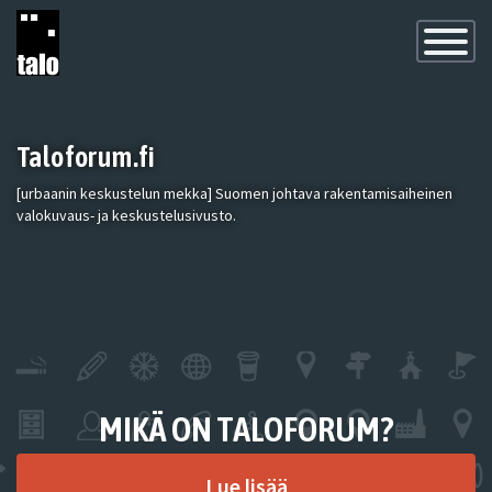
Toggle
Navigatio
Taloforum.fi
[urbaanin keskustelun mekka] Suomen johtava rakentamisaiheinen
valokuvaus- ja keskustelusivusto.
MIKÄ ON TALOFORUM?
Lue lisää