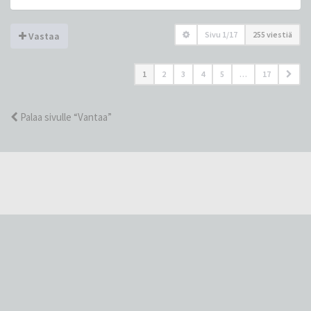
Sivu
1
/
17
255 viestiä
Vastaa
1
2
3
4
5
…
17
Palaa sivulle “Vantaa”