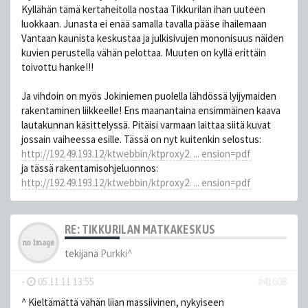
Kyllähän tämä kertaheitolla nostaa Tikkurilan ihan uuteen
luokkaan. Junasta ei enää samalla tavalla pääse ihailemaan
Vantaan kaunista keskustaa ja julkisivujen mononisuus näiden
kuvien perustella vähän pelottaa. Muuten on kyllä erittäin
toivottu hanke!!!
Ja vihdoin on myös Jokiniemen puolella lähdössä lyijymaiden
rakentaminen liikkeelle! Ens maanantaina ensimmäinen kaava
lautakunnan käsittelyssä. Pitäisi varmaan laittaa siitä kuvat
jossain vaiheessa esille. Tässä on nyt kuitenkin selostus:
http://192.49.193.12/ktwebbin/ktproxy2. ... ension=pdf
ja tässä rakentamisohjeluonnos:
http://192.49.193.12/ktwebbin/ktproxy2. ... ension=pdf
RE: TIKKURILAN MATKAKESKUS
tekijänä
Purkki^
-
05.11.11 13:55
#41608
^ Kieltämättä vähän liian massiivinen, nykyiseen