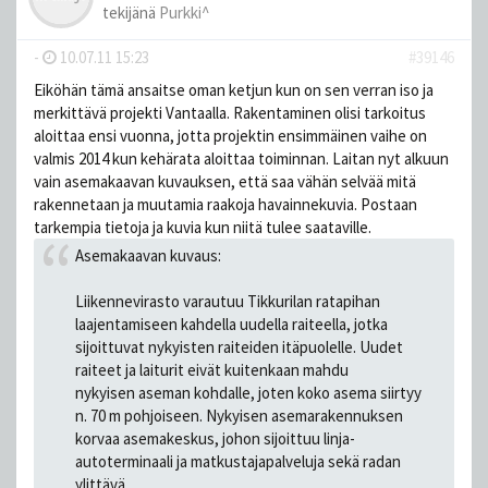
tekijänä
Purkki^
-
10.07.11 15:23
#39146
Eiköhän tämä ansaitse oman ketjun kun on sen verran iso ja
merkittävä projekti Vantaalla. Rakentaminen olisi tarkoitus
aloittaa ensi vuonna, jotta projektin ensimmäinen vaihe on
valmis 2014 kun kehärata aloittaa toiminnan. Laitan nyt alkuun
vain asemakaavan kuvauksen, että saa vähän selvää mitä
rakennetaan ja muutamia raakoja havainnekuvia. Postaan
tarkempia tietoja ja kuvia kun niitä tulee saataville.
Asemakaavan kuvaus:
Liikennevirasto varautuu Tikkurilan ratapihan
laajentamiseen kahdella uudella raiteella, jotka
sijoittuvat nykyisten raiteiden itäpuolelle. Uudet
raiteet ja laiturit eivät kuitenkaan mahdu
nykyisen aseman kohdalle, joten koko asema siirtyy
n. 70 m pohjoiseen. Nykyisen asemarakennuksen
korvaa asemakeskus, johon sijoittuu linja-
autoterminaali ja matkustajapalveluja sekä radan
ylittävä