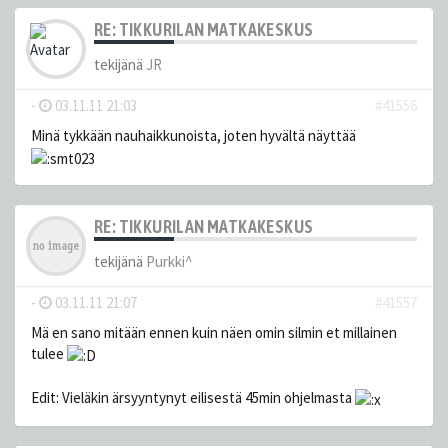
RE: TIKKURILAN MATKAKESKUS
tekijänä
JR
-
03.11.11 21:03
#41556
Minä tykkään nauhaikkunoista, joten hyvältä näyttää
RE: TIKKURILAN MATKAKESKUS
tekijänä
Purkki^
-
03.11.11 21:07
#41557
Mä en sano mitään ennen kuin näen omin silmin et millainen
tulee
Edit: Vieläkin ärsyyntynyt eilisestä 45min ohjelmasta