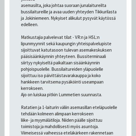
asemasilta, joka johtaa suoraan junalaitureilta
bussilaitureille ja avaa uuden yhteyden Tikkurilasta
ja Jokiniemeen. Nykyiset alikulut pysyvät käytössä
edelleen.
Matkustajia palvelevat tilat - VR:n ja HSL:n
lipunmyynnit sekä kaupungin yhteispalvelupiste
sijoittuvat katutasoon tulevan asemakeskuksen
pääsisäänkäynnin yhteyteen. Bussiterminaali
siirtyy nykyiseltä paikaltaan sisäänkäynnin
pohjoispuolelle. Bussilaitureiden yläpuolelle
sijoittuu iso päivittäistavarakauppa ja koko
hankkeen tarvitsema pysäköinti useampaan
kerrokseen.
Ajo on luiskaa pitkin Lummetien suunnasta.
Ratatien ja 1-laiturin väliin asemasillan eteläpuolelle
tehdään kolmeen alimpaan kerrokseen
liike- ja myymälätiloja. Niiden päälle sijoittuu
toimistoja ja mahdollisesti myös asuntoja.
Viimeisessä vaiheessa eteläkärkeen rakennetaan