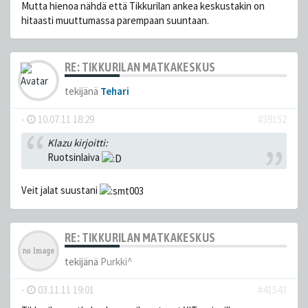
Mutta hienoa nähdä että Tikkurilan ankea keskustakin on
hitaasti muuttumassa parempaan suuntaan.
RE: TIKKURILAN MATKAKESKUS
tekijänä
Tehari
-
10.07.11 18:29
#39152
Klazu kirjoitti:
Ruotsinlaiva
Veit jalat suustani
RE: TIKKURILAN MATKAKESKUS
tekijänä
Purkki^
-
03.11.11 19:01
#41543