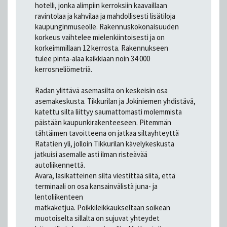
hotelli, jonka alimpiin kerroksiin kaavaillaan
ravintolaa ja kahvilaa ja mahdollisesti lisätiloja
kaupunginmuseolle. Rakennuskokonaisuuden
korkeus vaihtelee mielenkiintoisesti ja on
korkeimmillaan 12 kerrosta. Rakennukseen
tulee pinta-alaa kaikkiaan noin 34 000
kerrosneliömetriä.
Radan ylittävä asemasilta on keskeisin osa
asemakeskusta. Tikkurilan ja Jokiniemen yhdistävä,
katettu silta liittyy saumattomasti molemmista
päistään kaupunkirakenteeseen. Pitemmän
tähtäimen tavoitteena on jatkaa siltayhteyttä
Ratatien yli, jolloin Tikkurilan kävelykeskusta
jatkuisi asemalle asti ilman risteävää
autoliikennettä.
Avara, lasikatteinen silta viestittää siitä, että
terminaali on osa kansainvälistä juna- ja
lentoliikenteen
matkaketjua. Poikkileikkaukseltaan soikean
muotoiselta sillalta on sujuvat yhteydet