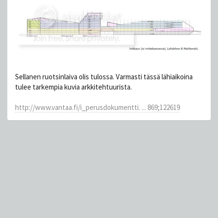
Sellanen ruotsinlaiva olis tulossa. Varmasti tässä lähiaikoina
tulee tarkempia kuvia arkkitehtuurista.
http://www.vantaa.fi/i_perusdokumentti. ... 869;122619