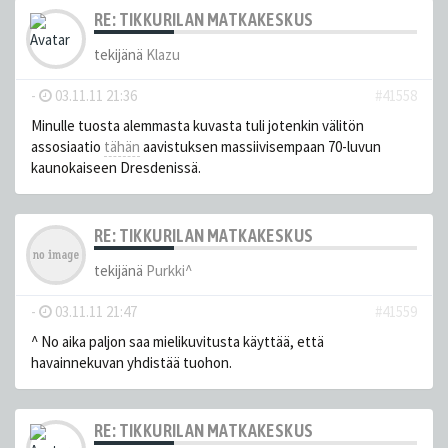
RE: TIKKURILAN MATKAKESKUS
tekijänä
Klazu
-
03.11.11 21:36
#41558
Minulle tuosta alemmasta kuvasta tuli jotenkin välitön
assosiaatio
tähän
aavistuksen massiivisempaan 70-luvun
kaunokaiseen Dresdenissä.
RE: TIKKURILAN MATKAKESKUS
tekijänä
Purkki^
-
03.11.11 21:47
#41559
^ No aika paljon saa mielikuvitusta käyttää, että
havainnekuvan yhdistää tuohon.
RE: TIKKURILAN MATKAKESKUS