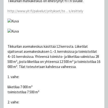
Tikkurilan matkakeskus on ilmestynyt YIT:n sivuille.
http://www.yit.fi/palvelut/yritykset/to ... s/esittely
Tikkurilan asemakeskus käsittää 12 kerrosta. Liiketilat
sijaitsevat asemakeskuksen 1.–3. kerroksissa ja toimistotilat
4.–10. kerroksissa. Yhteensä toimisto- ja liiketilaa valmistuu 28
500 m², josta liiketilaa on yhteensä 12 500 m² ja toimistotilaa 16
000 m². Tilat toteutetaan kahdessa vaiheessa.
1. vaihe:
liiketilaa 7 000 m²
toimistotilaa 7 500 m²
2. vaihe: