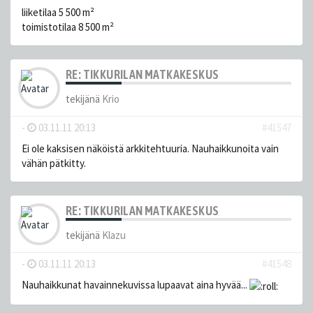
liiketilaa 5 500 m²
toimistotilaa 8 500 m²
RE: TIKKURILAN MATKAKESKUS
tekijänä
Krio
-
03.11.11 20:13
#41547
Ei ole kaksisen näköistä arkkitehtuuria. Nauhaikkunoita vain
vähän pätkitty.
RE: TIKKURILAN MATKAKESKUS
tekijänä
Klazu
-
03.11.11 20:13
#41548
Nauhaikkunat havainnekuvissa lupaavat aina hyvää...