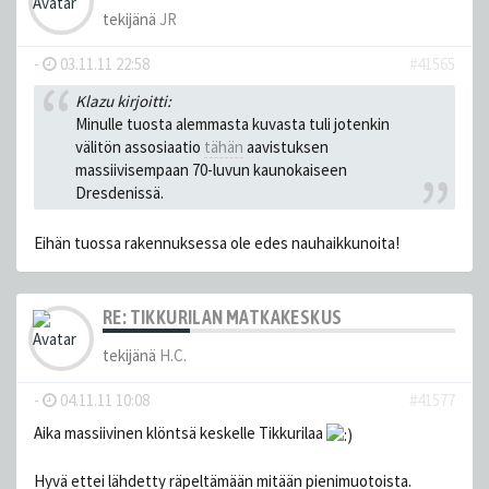
tekijänä
JR
-
03.11.11 22:58
#41565
Klazu kirjoitti:
Minulle tuosta alemmasta kuvasta tuli jotenkin
välitön assosiaatio
tähän
aavistuksen
massiivisempaan 70-luvun kaunokaiseen
Dresdenissä.
Eihän tuossa rakennuksessa ole edes nauhaikkunoita!
RE: TIKKURILAN MATKAKESKUS
tekijänä
H.C.
-
04.11.11 10:08
#41577
Aika massiivinen klöntsä keskelle Tikkurilaa
Hyvä ettei lähdetty räpeltämään mitään pienimuotoista.