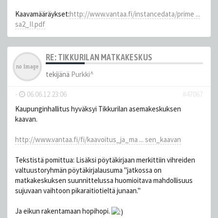
Kaavamääräykset:
http://www.vantaa.fi/instancedata/prime ...
sa2_II.pdf
RE: TIKKURILAN MATKAKESKUS
tekijänä
Purkki^
-
06.06.12 23:06
#47067
Kaupunginhallitus hyväksyi Tikkurilan asemakeskuksen
kaavan.
http://www.vantaa.fi/fi/kaavoitus_ja_ma ... sen_kaavan
Tekstistä pomittua: Lisäksi pöytäkirjaan merkittiin vihreiden
valtuustoryhmän pöytäkirjalausuma "jatkossa on
matkakeskuksen suunnittelussa huomioitava mahdollisuus
sujuvaan vaihtoon pikaraitiotieltä junaan."
Ja eikun rakentamaan hopihopi.