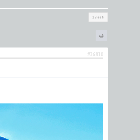
1 viesti
#36810