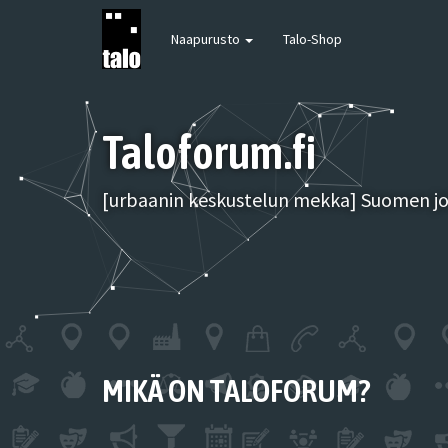
Naapurusto
Talo-Shop
Taloforum.fi
[urbaanin keskustelun mekka] Suomen joh
MIKÄ ON TALOFORUM?