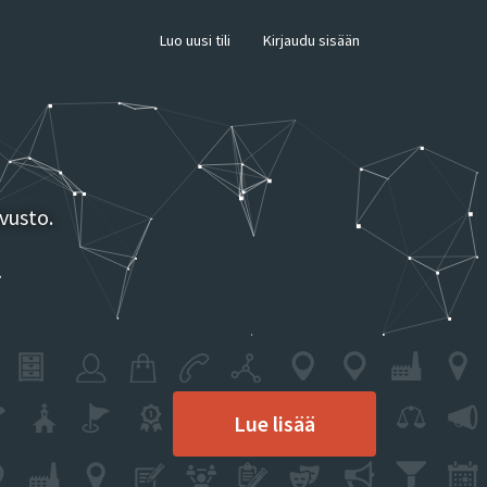
×
Luo uusi tili
Kirjaudu sisään
vusto.
Lue lisää