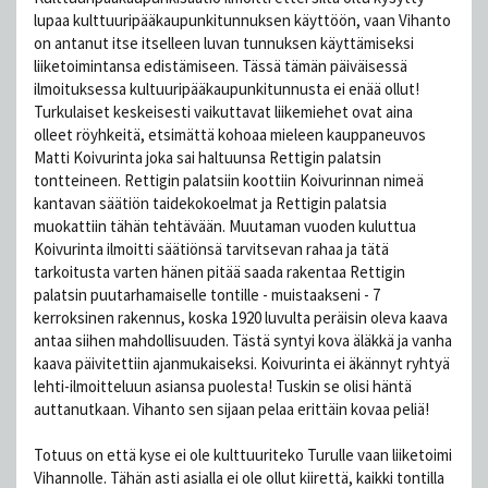
lupaa kulttuuripääkaupunkitunnuksen käyttöön, vaan Vihanto
on antanut itse itselleen luvan tunnuksen käyttämiseksi
liiketoimintansa edistämiseen. Tässä tämän päiväisessä
ilmoituksessa kultuuripääkaupunkitunnusta ei enää ollut!
Turkulaiset keskeisesti vaikuttavat liikemiehet ovat aina
olleet röyhkeitä, etsimättä kohoaa mieleen kauppaneuvos
Matti Koivurinta joka sai haltuunsa Rettigin palatsin
tontteineen. Rettigin palatsiin koottiin Koivurinnan nimeä
kantavan säätiön taidekokoelmat ja Rettigin palatsia
muokattiin tähän tehtävään. Muutaman vuoden kuluttua
Koivurinta ilmoitti säätiönsä tarvitsevan rahaa ja tätä
tarkoitusta varten hänen pitää saada rakentaa Rettigin
palatsin puutarhamaiselle tontille - muistaakseni - 7
kerroksinen rakennus, koska 1920 luvulta peräisin oleva kaava
antaa siihen mahdollisuuden. Tästä syntyi kova äläkkä ja vanha
kaava päivitettiin ajanmukaiseksi. Koivurinta ei äkännyt ryhtyä
lehti-ilmoitteluun asiansa puolesta! Tuskin se olisi häntä
auttanutkaan. Vihanto sen sijaan pelaa erittäin kovaa peliä!
Totuus on että kyse ei ole kulttuuriteko Turulle vaan liiketoimi
Vihannolle. Tähän asti asialla ei ole ollut kiirettä, kaikki tontilla