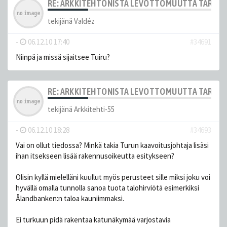
RE: ARKKITEHTONISTA LEVOTTOMUUTTA TARJOL
tekijänä
Valdéz
-
06.12.10 17:40
#34691
Niinpä ja missä sijaitsee Tuiru?
RE: ARKKITEHTONISTA LEVOTTOMUUTTA TARJOL
tekijänä
Arkkitehti-55
-
06.12.10 18:28
#34693
Vai on ollut tiedossa? Minkä takia Turun kaavoitusjohtaja lisäsi
ihan itsekseen lisää rakennusoikeutta esitykseen?
Olisin kyllä mielelläni kuullut myös perusteet sille miksi joku voi
hyvällä omalla tunnolla sanoa tuota talohirviötä esimerkiksi
Ålandbanken:n taloa kauniimmaksi.
Ei turkuun pidä rakentaa katunäkymää varjostavia