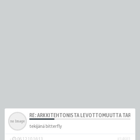
RE: ARKKITEHTONISTA LEVOTTOMUUTTA TARJOL
tekijänä
bitterfly
-
06.12.10 16:13
#34683