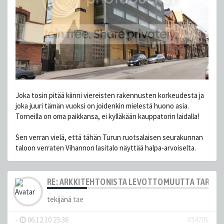
Joka tosin pitää kiinni viereisten rakennusten korkeudesta ja
joka juuri tämän vuoksi on joidenkin mielestä huono asia.
Torneilla on oma paikkansa, ei kylläkään kauppatorin laidalla!
Sen verran vielä, että tähän Turun ruotsalaisen seurakunnan
taloon verraten Vihannon lasitalo näyttää halpa-arvoiselta.
RE: ARKKITEHTONISTA LEVOTTOMUUTTA TARJOL
tekijänä
tae
-
06.12.10 23:36
#34705