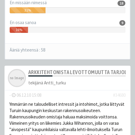
En missään nimessä
18
31%
En osaa sanoa
9
16%
Ääniä yhteensä :
58
ARKKITEHTONISTA LEVOTTOMUUTTA TARJOLLA 
tekijänä
Antti_turku
-
06.12.10 15:08
#34680
Ymmärrän ne taloudelliset intressit ja intohimot, jotka liittyvät
Turuin kaupungin keskustan rakennusoikeuteen.
Rakennusoikeuden omistaja haluaa maksimoida voittonsa.
Viimeinen yritys on liikemies Jukka Wihannon, jolla on varaa
"aivopestä" kaupunkilaisia valtavalla lehti-ilmoituksella Turun