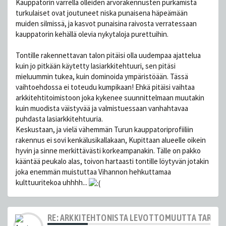
Kauppatorin varrella olleiden arvorakennusten purkamista
turkulaiset ovat joutuneet niska punaisena häpeämään
muiden silmissä, ja kasvot punaisina raivosta verratessaan
kauppatorin kehällä olevia nykytaloja purettuihin.
Tontille rakennettavan talon pitäisi olla uudempaa ajattelua
kuin jo pitkään käytetty lasiarkkitehtuuri, sen pitäsi
mieluummin tukea, kuin dominoida ympäristöään. Tässä
vaihtoehdossa ei toteudu kumpikaan! Ehkä pitäisi vaihtaa
arkkitehtitoimistoon joka kykenee suunnittelmaan muutakin
kuin muodista väistyvää ja valmistuessaan vanhahtavaa
puhdasta lasiarkkitehtuuria.
Keskustaan, ja vielä vähemmän Turun kauppatoriprofiiliin
rakennus ei sovi kenkälusikallakaan, Kupittaan alueelle oikein
hyvin ja sinne merkittävästi korkeampanakin. Tälle on pakko
kääntää peukalo alas, toivon hartaasti tontille löytyvän jotakin
joka enemmän muistuttaa Vihannon hehkuttamaa
kulttuuritekoa uhhhh...
RE: ARKKITEHTONISTA LEVOTTOMUUTTA TARJOL