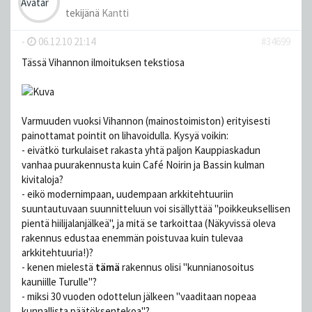
tekijänä
Kantti
-
06.12.10 21:14
#34699
Tässä Vihannon ilmoituksen tekstiosa
Varmuuden vuoksi Vihannon (mainostoimiston) erityisesti
painottamat pointit on lihavoidulla. Kysyä voikin:
- eivätkö turkulaiset rakasta yhtä paljon Kauppiaskadun
vanhaa puurakennusta kuin Café Noirin ja Bassin kulman
kivitaloja?
- eikö modernimpaan, uudempaan arkkitehtuuriin
suuntautuvaan suunnitteluun voi sisällyttää "poikkeuksellisen
pientä hiilijalanjälkeä", ja mitä se tarkoittaa (Näkyvissä oleva
rakennus edustaa enemmän poistuvaa kuin tulevaa
arkkitehtuuria!)?
- kenen mielestä
tämä
rakennus olisi "kunnianosoitus
kauniille Turulle"?
- miksi 30 vuoden odottelun jälkeen "vaaditaan nopeaa
kunnallista päätöksentekoa"?