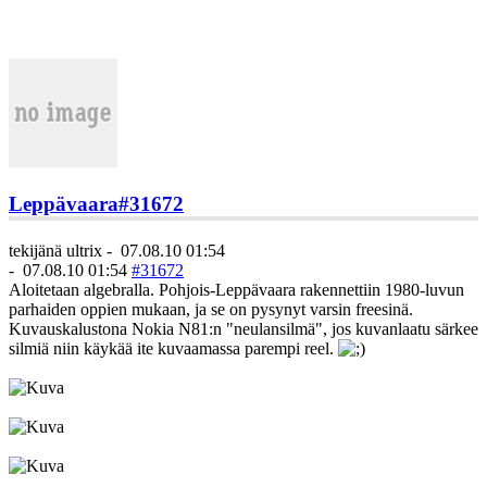
Leppävaara
#31672
tekijänä
ultrix
-
07.08.10 01:54
-
07.08.10 01:54
#31672
Aloitetaan algebralla. Pohjois-Leppävaara rakennettiin 1980-luvun
parhaiden oppien mukaan, ja se on pysynyt varsin freesinä.
Kuvauskalustona Nokia N81:n "neulansilmä", jos kuvanlaatu särkee
silmiä niin käykää ite kuvaamassa parempi reel.