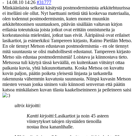
-
14.08.10 14:26
#31777
Minkäänlaista selkeää käsitystä postmodernismista arkkitehtuurissa
ei itselläni ole ollut. Nyt haettuani netistä tätä koskevaa materiaalia,
olen todennut postmodermismin, kuten monen muunkin
arkkitehtoonisen suuntauksen, pitävän sisällään valtavan kirjon
erilaisia toteutuksia joista jotkut ovat erittäin onnistuneita ja
korkeatasoisia mielestäni, jotkut taas eivät. Ääripäissä ovat erilaiset
lasikartiot, ja esimerkiksi Tampereen kirjasto, Raimo Pietilän Metso.
En ole tiennyt Metson edustavan postmodernismia - en ole tiennyt
mitä suuntausta se olisi mahdollisesti edustanut. Tampereen kirjasto
Metso siis edustaa postmodernismiä! Loistava ja kiinnostava tieto.
Metsossa tuli käytyä tässä keväällä, en kuitenkaan viitsinyt ottaa
paikasta kuvia, yhtä lukuunottamatta. Koska Metsoa on kuvattu
kovin paljon, päätin poiketa yleisestä linjasta ja tarkastella
rakennusta vähemmin kuvatusta suunnasta. Niinpä kuvasin Metson
miesten vessan jonka sininen valo kiinnosti senverran että päätin
katsoa minkälaisen kuvan tilasta kaakeliseinineen ja peileineen saisi
ultrix kirjoitti:
Kantti kirjoitti:
Lasikartiot ja noin 45 asteen
viisteytykset talojen räystäiden tienoilla
nostaa ihoa kananlihalle.