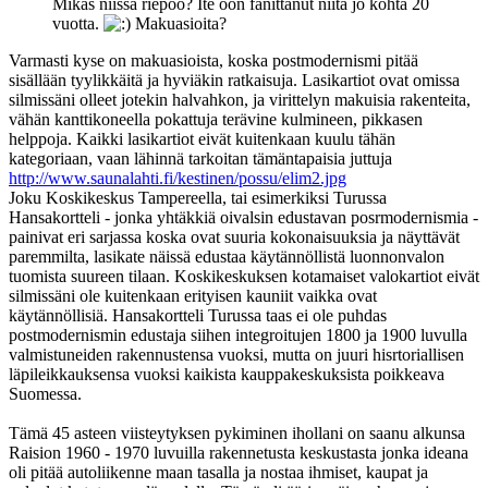
Mikäs niissä riepoo? Ite oon fanittanut niitä jo kohta 20
vuotta.
Makuasioita?
Varmasti kyse on makuasioista, koska postmodernismi pitää
sisällään tyylikkäitä ja hyviäkin ratkaisuja. Lasikartiot ovat omissa
silmissäni olleet jotekin halvahkon, ja virittelyn makuisia rakenteita,
vähän kanttikoneella pokattuja terävine kulmineen, pikkasen
helppoja. Kaikki lasikartiot eivät kuitenkaan kuulu tähän
kategoriaan, vaan lähinnä tarkoitan tämäntapaisia juttuja
http://www.saunalahti.fi/kestinen/possu/elim2.jpg
Joku Koskikeskus Tampereella, tai esimerkiksi Turussa
Hansakortteli - jonka yhtäkkiä oivalsin edustavan posrmodernismia -
painivat eri sarjassa koska ovat suuria kokonaisuuksia ja näyttävät
paremmilta, lasikate näissä edustaa käytännöllistä luonnonvalon
tuomista suureen tilaan. Koskikeskuksen kotamaiset valokartiot eivät
silmissäni ole kuitenkaan erityisen kauniit vaikka ovat
käytännöllisiä. Hansakortteli Turussa taas ei ole puhdas
postmodernismin edustaja siihen integroitujen 1800 ja 1900 luvulla
valmistuneiden rakennustensa vuoksi, mutta on juuri hisrtoriallisen
läpileikkauksensa vuoksi kaikista kauppakeskuksista poikkeava
Suomessa.
Tämä 45 asteen viisteytyksen pykiminen ihollani on saanu alkunsa
Raision 1960 - 1970 luvuilla rakennetusta keskustasta jonka ideana
oli pitää autoliikenne maan tasalla ja nostaa ihmiset, kaupat ja