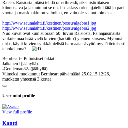
Raisio. Raisiosta pitäisi tehdä oma threadi, siksi ristiriitaisen
kiinnostava ja jakautunut se on. Itse asiassa olen ajatellut tätä jo pari
vuotta ja matskuakin on valmiina, en vain ole saanut toimeksi.
http://www.saunalahti.fi/kestinen/possu/algebra1.jpg
http://www.saunalahti.fi/kestinen/possu/algebra2.jpg
Nuo kuvat ovat kuin suoraan 60 -luvun Raisiosta. Painajaismaista
vaikutelmaa lisää vielä kuvien (harkittu?) yleinen karseus. Myönnä
utrix, käytit kuvien synkkämielistä harmaata sävyttömyyttä tietoisesti
tehokeinona? ...
Bernheart= Putinistiset faktat
JalkanenJ (jäähyllä)
-Gentleman82- (jäähyllä)
Viimeksi muokannut Bernheart päivämäärä 25.02.15 12:26,
muokattu yhteensä 3 kertaa
User mini profile
View full profile
Kantti