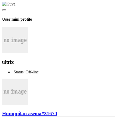
User mini profile
ultrix
Status: Off-line
Humppilan asema
#31674