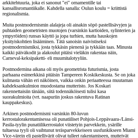
arkkitehtuuria, joka ei sanonut "ei" ornamentille tai
kansallisromantiikalle. Kahdella sanalla: Oulun koulu = kriittistä
regionalismia.
Muita postmodernismin alalajeja oli ainakin söpö pastellisävyjen ja
puhtaiden geometristen muotojen (varsinkin kartioiden, sylinterien ja
ympyröiden) runsas käyttö ja jopa turhien, mutta hauskojen
yksityiskohtien lisääminen. Tätä sanoisin naivistiseksi
postmodernismiksi, josta tykkäsin pienenä ja tykkään taas. Minusta
kaikki päiväkodit ja alakoulut pitäisi vieläkin rakentaa näin,
Carneval-keksipaketti- eli muumitalotyyliin.
Postmodernina aikana oli myös geometrista futurismia, josta
parhaana esimerkkinä pitäisin Tampereen Koskikeskusta. Se on joka
kulmasta vähän eri näköinen, vaikka onkin periaatteessa muutaman
kahdeksankulmion muodostama mutteristo. Jos Koskari
rakennettaisiin tänään, siitä todennäköisesti tulisi kasa
suorakulmioita (vrt. naapuriin joskus rakentuva Ratinan
kauppakeskus).
Arkinen postmodernismi varsinkin 80-luvun
kerrostalorakentamisessa oli punatiiliset Pohjois-Leppävaara-/Länsi-
Pasila-tyylin punatiilikerrostalot viistetyin parvekkein, ysärille
tultaessa tyyli oli vaihtunut teräsparvekkeiseen uusfunkikseen Miami
Vice-värein eli pastellivärit olivat tulleet rakentamiseen, mutteivät