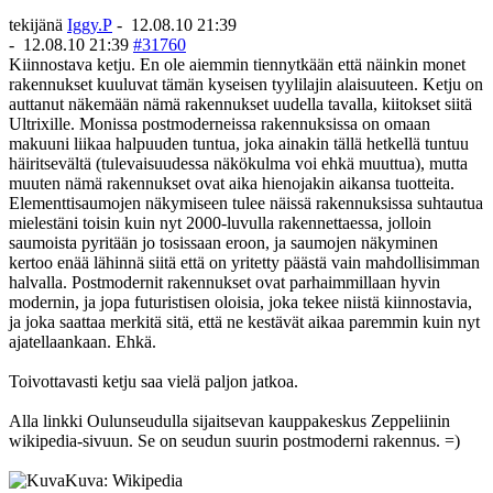
tekijänä
Iggy.P
-
12.08.10 21:39
-
12.08.10 21:39
#31760
Kiinnostava ketju. En ole aiemmin tiennytkään että näinkin monet
rakennukset kuuluvat tämän kyseisen tyylilajin alaisuuteen. Ketju on
auttanut näkemään nämä rakennukset uudella tavalla, kiitokset siitä
Ultrixille. Monissa postmoderneissa rakennuksissa on omaan
makuuni liikaa halpuuden tuntua, joka ainakin tällä hetkellä tuntuu
häiritsevältä (tulevaisuudessa näkökulma voi ehkä muuttua), mutta
muuten nämä rakennukset ovat aika hienojakin aikansa tuotteita.
Elementtisaumojen näkymiseen tulee näissä rakennuksissa suhtautua
mielestäni toisin kuin nyt 2000-luvulla rakennettaessa, jolloin
saumoista pyritään jo tosissaan eroon, ja saumojen näkyminen
kertoo enää lähinnä siitä että on yritetty päästä vain mahdollisimman
halvalla. Postmodernit rakennukset ovat parhaimmillaan hyvin
modernin, ja jopa futuristisen oloisia, joka tekee niistä kiinnostavia,
ja joka saattaa merkitä sitä, että ne kestävät aikaa paremmin kuin nyt
ajatellaankaan. Ehkä.
Toivottavasti ketju saa vielä paljon jatkoa.
Alla linkki Oulunseudulla sijaitsevan kauppakeskus Zeppeliinin
wikipedia-sivuun. Se on seudun suurin postmoderni rakennus. =)
Kuva: Wikipedia