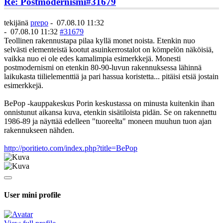
Re: Postmodernismi
#31679
tekijänä
prepo
-
07.08.10 11:32
-
07.08.10 11:32
#31679
Teollinen rakennustapa pilaa kyllä monet noista. Etenkin nuo
selvästi elementeistä kootut asuinkerrostalot on kömpelön näköisiä,
vaikka nuo ei ole edes kamalimpia esimerkkejä. Monesti
postmodernismi on etenkin 80-90-luvun rakennuksessa lähinnä
laikukasta tiilielementtiä ja pari hassua koristetta... pitäisi etsiä jostain
esimerkkejä.
BePop -kauppakeskus Porin keskustassa on minusta kuitenkin ihan
onnistunut aikansa kuva, etenkin sisätiloista pidän. Se on rakennettu
1986-89 ja näyttää edelleen "tuoreelta" moneen muuhun tuon ajan
rakennukseen nähden.
http://poritieto.com/index.php?title=BePop
User mini profile