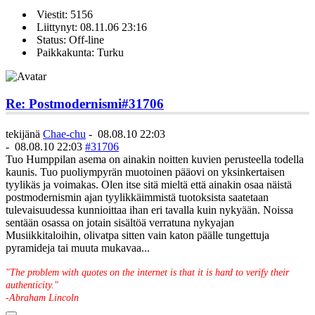
Viestit: 5156
Liittynyt: 08.11.06 23:16
Status: Off-line
Paikkakunta: Turku
Re: Postmodernismi
#31706
tekijänä
Chae-chu
-
08.08.10 22:03
-
08.08.10 22:03
#31706
Tuo Humppilan asema on ainakin noitten kuvien perusteella todella
kaunis. Tuo puoliympyrän muotoinen pääovi on yksinkertaisen
tyylikäs ja voimakas. Olen itse sitä mieltä että ainakin osaa näistä
postmodernismin ajan tyylikkäimmistä tuotoksista saatetaan
tulevaisuudessa kunnioittaa ihan eri tavalla kuin nykyään. Noissa
sentään osassa on jotain sisältöä verratuna nykyajan
Musiikkitaloihin, olivatpa sitten vain katon päälle tungettuja
pyramideja tai muuta mukavaa...
"The problem with quotes on the internet is that it is hard to verify their
authenticity."
-Abraham Lincoln