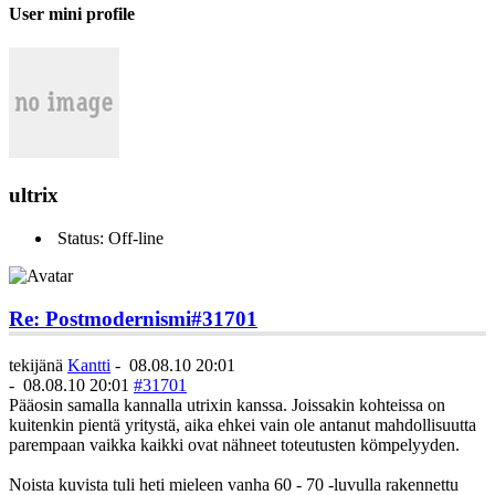
User mini profile
ultrix
Status: Off-line
Re: Postmodernismi
#31701
tekijänä
Kantti
-
08.08.10 20:01
-
08.08.10 20:01
#31701
Pääosin samalla kannalla utrixin kanssa. Joissakin kohteissa on
kuitenkin pientä yritystä, aika ehkei vain ole antanut mahdollisuutta
parempaan vaikka kaikki ovat nähneet toteutusten kömpelyyden.
Noista kuvista tuli heti mieleen vanha 60 - 70 -luvulla rakennettu