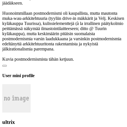
jäädäkseen.
Huonoimmillaan postmodernismi oli kaupallista, mutta mautonta
muka-wau-arkkitehtuuria (tyyliin drive-in mäkkärit ja Velj. Keskisen
kyläkauppa Tuurissa), kulissielementtejä (à la irrallinen päätykolmio
peittämässä näkymää ilmastointilaitteeseen; ditto @ Tuurin
kyläkauppa), mutta keskimäärin pitäisin suomalaista
postmodernismia varsin laadukkaana ja varsinkin postmodernismia
edeltänyttä arkkitehtuuritonta rakentamista ja nykyistä
jälkirationalismia parempana.
Kuvia postmodernismista tähän ketjuun.
User mini profile
ultrix