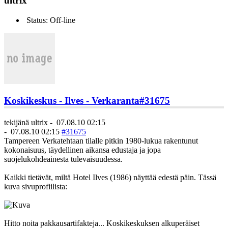
ultrix
Status: Off-line
Koskikeskus - Ilves - Verkaranta
#31675
tekijänä
ultrix
-
07.08.10 02:15
-
07.08.10 02:15
#31675
Tampereen Verkatehtaan tilalle pitkin 1980-lukua rakentunut
kokonaisuus, täydellinen aikansa edustaja ja jopa
suojelukohdeainesta tulevaisuudessa.
Kaikki tietävät, miltä Hotel Ilves (1986) näyttää edestä päin. Tässä
kuva sivuprofiilista:
Hitto noita pakkausartifakteja... Koskikeskuksen alkuperäiset