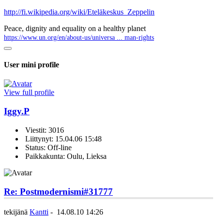
http://fi.wikipedia.org/wiki/Eteläkeskus_Zeppelin
Peace, dignity and equality on a healthy planet
https://www.un.org/en/about-us/universa ... man-rights
User mini profile
View full profile
Iggy.P
Viestit: 3016
Liittynyt: 15.04.06 15:48
Status: Off-line
Paikkakunta: Oulu, Lieksa
Re: Postmodernismi
#31777
tekijänä
Kantti
-
14.08.10 14:26