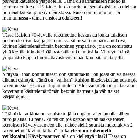
palvelut katutason yläpuolelle. Tämä oli äärimmäisen huono ja
toimimaton idea ja Raisio onkin jo purkanut sen aikaisia rakenteitaan
normaaliksi kaupunkiympäristöksi. Raisio on muuttunut - ja
muuttumassa - tämän ansiosta edukseen!
Tässä Raision 70 -luvulla rakennettua keskustaa jonka tulkitsen
postmodernismiksi, ja joka omissa silmissäni on harmaan kova,
kivinen käsittelemättömän betoninen ympäristö, jota on somistettu
yhtä kovilla klinkkeripäällysteisilla rakennuksilla. Vihreyttä tämä
ympäristö kaipaa huomattavasti enemmän kuin sitä on tarjolla
Yritystä - ihan kohtuullisesti onnistunuttakin - on jossakin vaiheessa
alkanut esiintyä. Tämä on "vanhan" Raision liikekeskustan uusimpia
rakennuksia, 70 -luvun loppupuolelta. Yleisvaikutelman on tässäkin
kovettanut käsittelemättömän betonin harmaus ja vähittäiset
värjääntymät.
Tätä pikku aukiota on somistettu jälkeenpäin rakentamalla siihen
puro ja allas. Ei paha, kuitenkin jos katsoo altaan taakse toisen
kerroksen kävelytasanteen alle, näkee siellä suurista mukulakivistä
rakennetun "kivipuutarhan" jonka
eteen on rakennettu
verkkoaita
! Kävelytasanteen alla on kiellettyä tilaa?! Tässä on