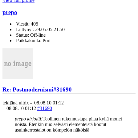
View full profile
prepo
Viestit: 405
Liittynyt: 29.05.05 21:50
Status: Off-line
Paikkakunta: Pori
Re: Postmodernismi
#31690
tekijänä
ultrix
-
08.08.10 01:12
-
08.08.10 01:12
#31690
prepo kirjoitti:
Teollinen rakennustapa pilaa kyllä monet
noista. Etenkin nuo selvästi elementeistä kootut
asuinkerrostalot on kömpelön näköisiä