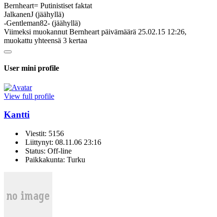
Bernheart= Putinistiset faktat
JalkanenJ (jäähyllä)
-Gentleman82- (jäähyllä)
Viimeksi muokannut Bernheart päivämäärä 25.02.15 12:26,
muokattu yhteensä 3 kertaa
User mini profile
View full profile
Kantti
Viestit: 5156
Liittynyt: 08.11.06 23:16
Status: Off-line
Paikkakunta: Turku