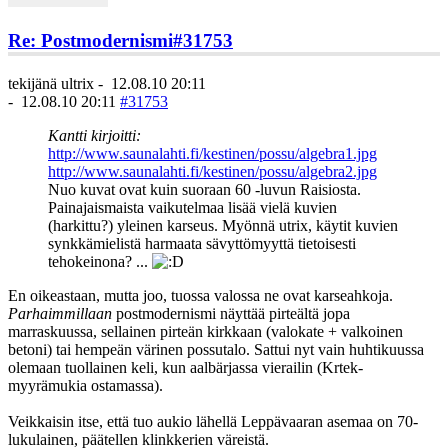
Re: Postmodernismi
#31753
tekijänä
ultrix
-
12.08.10 20:11
-
12.08.10 20:11
#31753
Kantti kirjoitti:
http://www.saunalahti.fi/kestinen/possu/algebra1.jpg
http://www.saunalahti.fi/kestinen/possu/algebra2.jpg
Nuo kuvat ovat kuin suoraan 60 -luvun Raisiosta.
Painajaismaista vaikutelmaa lisää vielä kuvien
(harkittu?) yleinen karseus. Myönnä utrix, käytit kuvien
synkkämielistä harmaata sävyttömyyttä tietoisesti
tehokeinona? ...
En oikeastaan, mutta joo, tuossa valossa ne ovat karseahkoja.
Parhaimmillaan
postmodernismi näyttää pirteältä jopa
marraskuussa, sellainen pirteän kirkkaan (valokate + valkoinen
betoni) tai hempeän värinen possutalo. Sattui nyt vain huhtikuussa
olemaan tuollainen keli, kun aalbärjassa vierailin (Krtek-
myyrämukia ostamassa).
Veikkaisin itse, että tuo aukio lähellä Leppävaaran asemaa on 70-
lukulainen, päätellen klinkkerien väreistä.