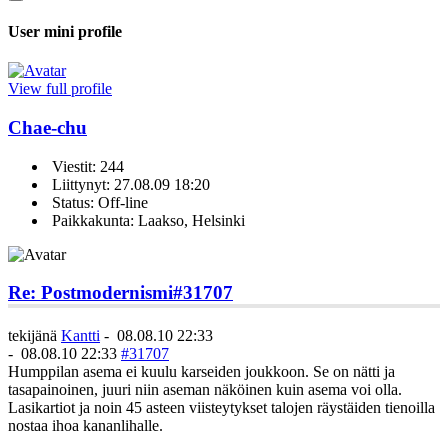
User mini profile
View full profile
Chae-chu
Viestit: 244
Liittynyt: 27.08.09 18:20
Status: Off-line
Paikkakunta: Laakso, Helsinki
Re: Postmodernismi
#31707
tekijänä
Kantti
-
08.08.10 22:33
-
08.08.10 22:33
#31707
Humppilan asema ei kuulu karseiden joukkoon. Se on nätti ja
tasapainoinen, juuri niin aseman näköinen kuin asema voi olla.
Lasikartiot ja noin 45 asteen viisteytykset talojen räystäiden tienoilla
nostaa ihoa kananlihalle.