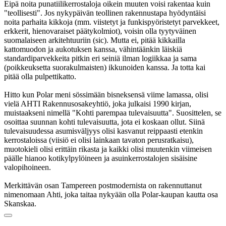
Eipä noita punatiilikerrostaloja oikein muuten voisi rakentaa kuin
"teollisesti". Jos nykypäivän teollinen rakennustapa hyödyntäisi
noita parhaita kikkoja (mm. viistetyt ja funkispyöristetyt parvekkeet,
erkkerit, hienovaraiset päätykolmiot), voisin olla tyytyväinen
suomalaiseen arkitehtuuriin (sic). Mutta ei, pitää kikkailla
kattomuodon ja aukotuksen kanssa, vähintäänkin läiskiä
standardiparvekkeita pitkin eri seiniä ilman logiikkaa ja sama
(poikkeuksetta suorakulmaisten) ikkunoiden kanssa. Ja totta kai
pitää olla pulpettikatto.
Hitto kun Polar meni sössimään bisneksensä viime lamassa, olisi
vielä AHTI Rakennusosakeyhtiö, joka julkaisi 1990 kirjan,
muistaakseni nimellä "Kohti parempaa tulevaisuutta". Suosittelen, se
osoittaa suunnan kohti tulevaisuutta, jota ei koskaan ollut. Siinä
tulevaisuudessa asumisväljyys olisi kasvanut reippaasti etenkin
kerrostaloissa (viisiö ei olisi lainkaan tavaton perusratkaisu),
muotokieli olisi erittäin rikasta ja kaikki olisi muutenkin viimeisen
päälle hianoo kotikylpylöineen ja asuinkerrostalojen sisäisine
valopihoineen.
Merkittävän osan Tampereen postmodernista on rakennuttanut
nimenomaan Ahti, joka taitaa nykyään olla Polar-kaupan kautta osa
Skanskaa.