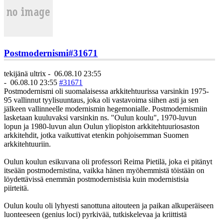
Postmodernismi
#31671
tekijänä
ultrix
-
06.08.10 23:55
-
06.08.10 23:55
#31671
Postmodernismi oli suomalaisessa arkkitehtuurissa varsinkin 1975-
95 vallinnut tyylisuuntaus, joka oli vastavoima siihen asti ja sen
jälkeen vallinneelle modernismin hegemonialle. Postmodernismiin
lasketaan kuuluvaksi varsinkin ns. "Oulun koulu", 1970-luvun
lopun ja 1980-luvun alun Oulun yliopiston arkkitehtuuriosaston
arkkitehdit, jotka vaikuttivat etenkin pohjoisemman Suomen
arkkitehtuuriin.
Oulun koulun esikuvana oli professori Reima Pietilä, joka ei pitänyt
itseään postmodernistina, vaikka hänen myöhemmistä töistään on
löydettävissä enemmän postmodernistisia kuin modernistisia
piirteitä.
Oulun koulu oli lyhyesti sanottuna aitouteen ja paikan alkuperäiseen
luonteeseen (genius loci) pyrkivää, tutkiskelevaa ja kriittistä