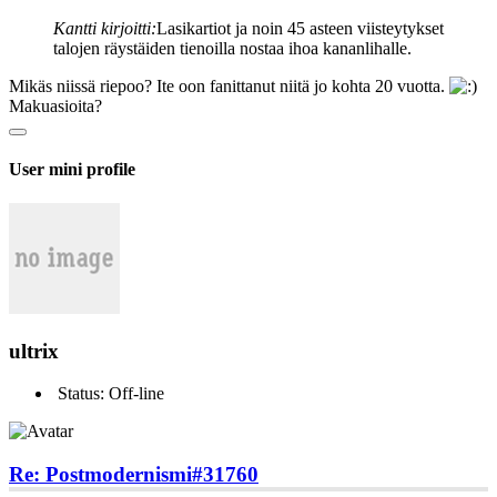
Kantti kirjoitti:
Lasikartiot ja noin 45 asteen viisteytykset
talojen räystäiden tienoilla nostaa ihoa kananlihalle.
Mikäs niissä riepoo? Ite oon fanittanut niitä jo kohta 20 vuotta.
Makuasioita?
User mini profile
ultrix
Status: Off-line
Re: Postmodernismi
#31760