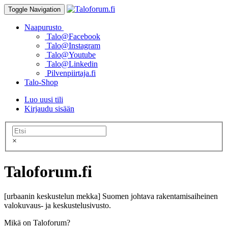
Toggle Navigation
Naapurusto
Talo@Facebook
Talo@Instagram
Talo@Youtube
Talo@Linkedin
Pilvenpiirtaja.fi
Talo-Shop
Luo uusi tili
Kirjaudu sisään
×
Taloforum.fi
[urbaanin keskustelun mekka] Suomen johtava rakentamisaiheinen
valokuvaus- ja keskustelusivusto.
Mikä on Taloforum?