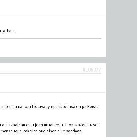
rrattuna.
#106077
ä, miten nämä tornit istuvat ympäristöönsä eri paikoista
et asukkaathan ovat jo muuttaneet taloon. Rakennuksen
 Asemanseudun Raksilan puoleinen alue saadaan