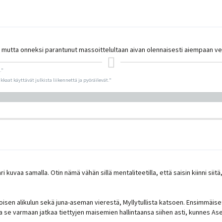
n, mutta onneksi parantunut massoittelultaan aivan olennaisesti aiempaan ve
."
ikkaat käyttävät julkista liikennettä ja pyöräilevät."
 kuvaa samalla. Otin nämä vähän sillä mentaliteetilla, että saisin kiinni siit
isen alikulun sekä juna-aseman vierestä, Myllytullista katsoen. Ensimmäis
 ja se varmaan jatkaa tiettyjen maisemien hallintaansa siihen asti, kunnes