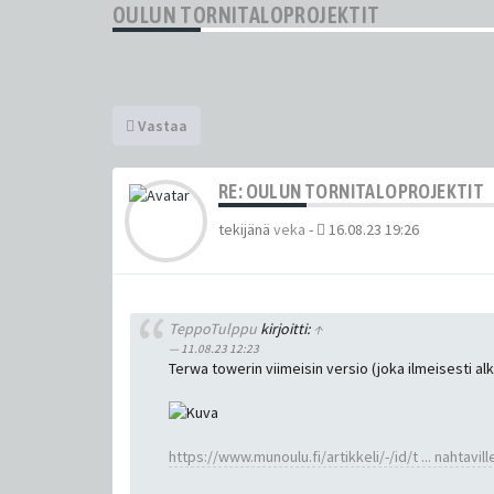
OULUN TORNITALOPROJEKTIT
Vastaa
RE: OULUN TORNITALOPROJEKTIT
tekijänä
veka
-
16.08.23 19:26
TeppoTulppu
kirjoitti:
↑
11.08.23 12:23
Terwa towerin viimeisin versio (joka ilmeisesti alk
https://www.munoulu.fi/artikkeli/-/id/t ... nahtavill