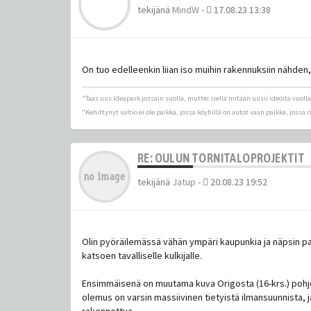
tekijänä
MindW
-
17.08.23 13:38
On tuo edelleenkin liian iso muihin rakennuksiin nähde
"Taas uus Ideapark jossain suolla, muttei siellä mitään uusii ideoita vuolla
"Kehittynyt valtio ei ole paikka, jossa köyhillä on autot vaan paikka, jossa r
RE: OULUN TORNITALOPROJEKTIT
tekijänä
Jatup
-
20.08.23 19:52
Olin pyöräilemässä vähän ympäri kaupunkia ja näpsin pari
katsoen tavalliselle kulkijalle.
Ensimmäisenä on muutama kuva Origosta (16-krs.) pohjo
olemus on varsin massiivinen tietyistä ilmansuunnista,
rakennettua.