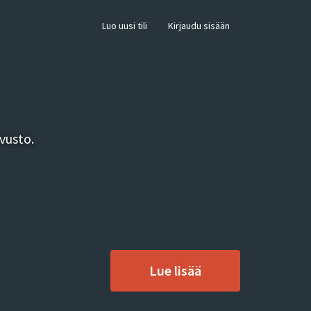
×
Luo uusi tili
Kirjaudu sisään
vusto.
Lue lisää