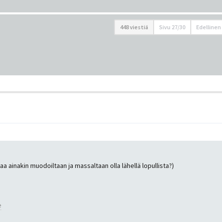
448 viestiä
Sivu
27
/
30
Edellinen
aa ainakin muodoiltaan ja massaltaan olla lähellä lopullista?)
e