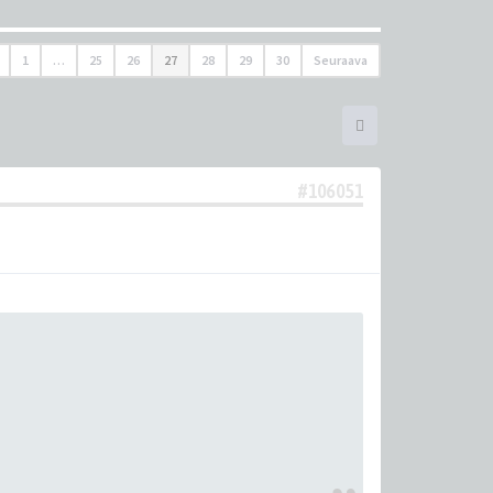
1
…
25
26
27
28
29
30
Seuraava
#106051