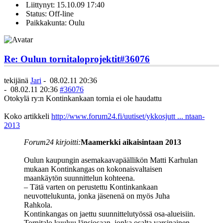
Liittynyt: 15.10.09 17:40
Status: Off-line
Paikkakunta: Oulu
Re: Oulun tornitaloprojektit
#36076
tekijänä
Jari
-
08.02.11 20:36
-
08.02.11 20:36
#36076
Otokylä ry:n Kontinkankaan tornia ei ole haudattu
Koko artikkeli
http://www.forum24.fi/uutiset/ykkosjutt ... ntaan-
2013
Forum24 kirjoitti:
Maamerkki aikaisintaan 2013
Oulun kaupungin asemakaavapäällikön Matti Karhulan
mukaan Kontinkangas on kokonaisvaltaisen
maankäytön suunnittelun kohteena.
– Tätä varten on perustettu Kontinkankaan
neuvottelukunta, jonka jäsenenä on myös Juha
Rahkola.
Kontinkangas on jaettu suunnittelutyössä osa-alueisiin.
Tornitalo kuuluu länsiosaan, jonka osalta varsinainen