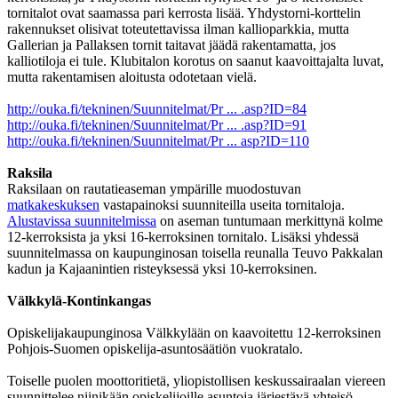
tornitalot ovat saamassa pari kerrosta lisää. Yhdystorni-korttelin
rakennukset olisivat toteutettavissa ilman kallioparkkia, mutta
Gallerian ja Pallaksen tornit taitavat jäädä rakentamatta, jos
kalliotiloja ei tule. Klubitalon korotus on saanut kaavoittajalta luvat,
mutta rakentamisen aloitusta odotetaan vielä.
http://ouka.fi/tekninen/Suunnitelmat/Pr ... .asp?ID=84
http://ouka.fi/tekninen/Suunnitelmat/Pr ... .asp?ID=91
http://ouka.fi/tekninen/Suunnitelmat/Pr ... asp?ID=110
Raksila
Raksilaan on rautatieaseman ympärille muodostuvan
matkakeskuksen
vastapainoksi suunniteilla useita tornitaloja.
Alustavissa suunnitelmissa
on aseman tuntumaan merkittynä kolme
12-kerroksista ja yksi 16-kerroksinen tornitalo. Lisäksi yhdessä
suunnitelmassa on kaupunginosan toisella reunalla Teuvo Pakkalan
kadun ja Kajaanintien risteyksessä yksi 10-kerroksinen.
Välkkylä-Kontinkangas
Opiskelijakaupunginosa Välkkylään on kaavoitettu 12-kerroksinen
Pohjois-Suomen opiskelija-asuntosäätiön vuokratalo.
Toiselle puolen moottoritietä, yliopistollisen keskussairaalan viereen
suunnittelee niinikään opiskelijoille asuntoja järjestävä yhteisö