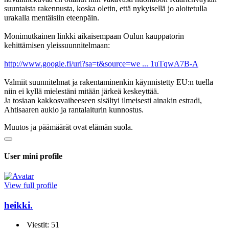
suuntaista rakennusta, koska oletin, että nykyisellä jo aloitetulla
urakalla mentäisiin eteenpäin.
Monimutkainen linkki aikaisempaan Oulun kauppatorin
kehittämisen yleissuunnitelmaan:
http://www.google.fi/url?sa=t&source=we ... 1uTqwA7B-A
Valmiit suunnitelmat ja rakentaminenkin käynnistetty EU:n tuella
niin ei kyllä mielestäni mitään järkeä keskeyttää.
Ja tosiaan kakkosvaiheeseen sisältyi ilmeisesti ainakin estradi,
Ahtisaaren aukio ja rantalaiturin kunnostus.
Muutos ja päämäärät ovat elämän suola.
User mini profile
View full profile
heikki.
Viestit: 51