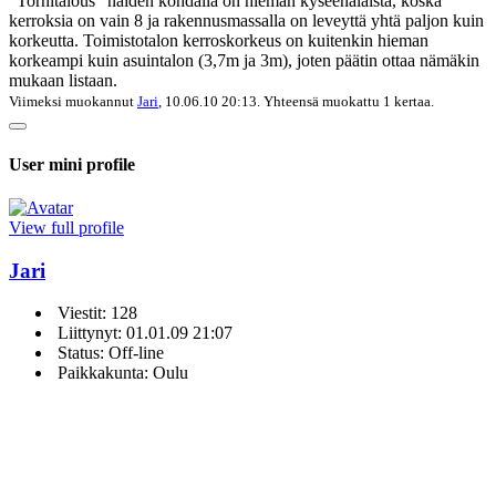
"Tornitalous" näiden kohdalla on hieman kyseenalaista, koska
kerroksia on vain 8 ja rakennusmassalla on leveyttä yhtä paljon kuin
korkeutta. Toimistotalon kerroskorkeus on kuitenkin hieman
korkeampi kuin asuintalon (3,7m ja 3m), joten päätin ottaa nämäkin
mukaan listaan.
Viimeksi muokannut
Jari
, 10.06.10 20:13. Yhteensä muokattu 1 kertaa.
User mini profile
View full profile
Jari
Viestit: 128
Liittynyt: 01.01.09 21:07
Status: Off-line
Paikkakunta: Oulu