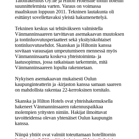
Talonrakennus Oy:lle ja Hilton Hotelsille tontin hotellin
suunnittelemista varten. Varaus on voimassa
maaliskuun loppuun 2011. Tekninen lautakunta oli
esittänyt sovellettavaksi yleistä hakumenettelyä.
Tekninen keskus sai tehtäväkseen valmistella
Vänmanninsaareen tarvittavan asemakaavan muutoksen
ja tontinluovutusperiaatteet sekä yksityiskohtaiset
tontinluovutusehdot. Skanskan ja Hiltonin kanssa
sovitaan varausajan umpeutumiseen mennessä myös
Vänmanninsaarta koskeva yhteistoiminta- ja
laatusopimus, jossa ratkaistaan tarkemmin, mitä
Vänmanninsaareen lopulta rakennetaan.
Nykyisen asemakaavan mukaisesti Oulun
kaupunginteatterin ja -kirjaston kanssa samaan saareen
on mahdollista rakentaa 22-kerroksinen tornitalo.
Skanska ja Hilton Hotels ovat yhteishakemuksella
hakeneet Vänmanninsaaren rakennuspaikkaa
molempien yritysten nimiin. Hakijat ilmoittavat
tavoitteidensa olevan yhtenäiset Oulun kaupungin
kanssa.
Niinpä yhtiöt ovat valmiit toteuttamaan hotellitornin