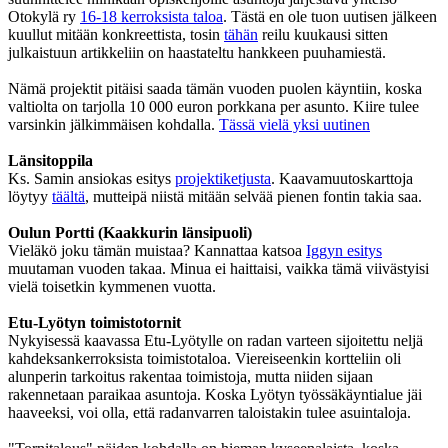
Otokylä ry
16-18 kerroksista taloa
. Tästä en ole tuon uutisen jälkeen
kuullut mitään konkreettista, tosin
tähän
reilu kuukausi sitten
julkaistuun artikkeliin on haastateltu hankkeen puuhamiestä.
Nämä projektit pitäisi saada tämän vuoden puolen käyntiin, koska
valtiolta on tarjolla 10 000 euron porkkana per asunto. Kiire tulee
varsinkin jälkimmäisen kohdalla.
Tässä vielä yksi uutinen
Länsitoppila
Ks. Samin ansiokas esitys
projektiketjusta
. Kaavamuutoskarttoja
löytyy
täältä
, mutteipä niistä mitään selvää pienen fontin takia saa.
Oulun Portti (Kaakkurin länsipuoli)
Vieläkö joku tämän muistaa? Kannattaa katsoa
Iggyn esitys
muutaman vuoden takaa. Minua ei haittaisi, vaikka tämä viivästyisi
vielä toisetkin kymmenen vuotta.
Etu-Lyötyn toimistotornit
Nykyisessä kaavassa Etu-Lyötylle on radan varteen sijoitettu neljä
kahdeksankerroksista toimistotaloa. Viereiseenkin kortteliin oli
alunperin tarkoitus rakentaa toimistoja, mutta niiden sijaan
rakennetaan paraikaa asuntoja. Koska Lyötyn työssäkäyntialue jäi
haaveeksi, voi olla, että radanvarren taloistakin tulee asuintaloja.