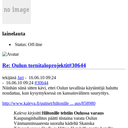
lainelauta
Status: Off-line
Re: Oulun tornitaloprojektit
#30644
tekijänä
Jari
-
16.06.10 09:24
-
16.06.10 09:24
#30644
Niinhän siinä sitten kävi, ettei Oulun tavallisia käytäntöjä haluttu
noudattaa, kun kysymyksessä on kansainvälinen suuryritys.
http://www.kaleva.fi/uutiset/hiltonille ... aus/858980
Kaleva kirjoitti:
Hiltonille tehtiin Oulussa varaus
Kaupunginhallitus päätti tiistaina varata Oulun
Vänmanninsaaresta suoralta kädeltä Skanska