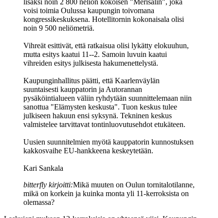
lisäksi noin 2 800 neliön kokoisen "Merisalin", joka
voisi toimia Oulussa kaupungin toivomana
kongressikeskuksena. Hotellitornin kokonaisala olisi
noin 9 500 neliömetriä.
Vihreät esittivät, että ratkaisua olisi lykätty elokuuhun,
mutta esitys kaatui 11--2. Samoin luvuin kaatui
vihreiden esitys julkisesta hakumenettelystä.
Kaupunginhallitus päätti, että Kaarlenväylän
suuntaisesti kauppatorin ja Autorannan
pysäköintialueen väliin ryhdytään suunnittelemaan niin
sanottua "Elämysten keskusta". Tuon keskus tulee
julkiseen hakuun ensi syksynä. Tekninen keskus
valmistelee tarvittavat tontinluovutusehdot etukäteen.
Uusien suunnitelmien myötä kauppatorin kunnostuksen
kakkosvaihe EU-hankkeena keskeytetään.
Kari Sankala
bitterfly kirjoitti:
Mikä muuten on Oulun tornitalotilanne,
mikä on korkein ja kuinka monta yli 11-kerroksista on
olemassa?