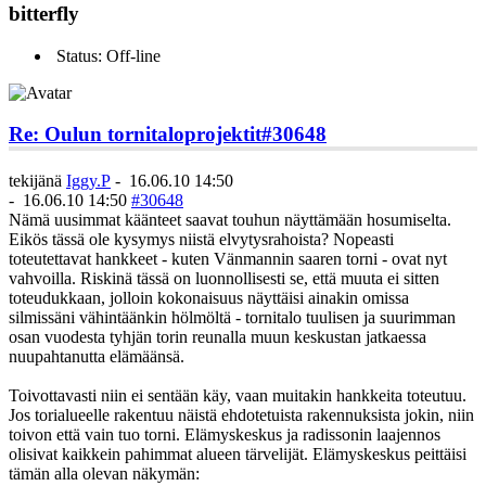
bitterfly
Status: Off-line
Re: Oulun tornitaloprojektit
#30648
tekijänä
Iggy.P
-
16.06.10 14:50
-
16.06.10 14:50
#30648
Nämä uusimmat käänteet saavat touhun näyttämään hosumiselta.
Eikös tässä ole kysymys niistä elvytysrahoista? Nopeasti
toteutettavat hankkeet - kuten Vänmannin saaren torni - ovat nyt
vahvoilla. Riskinä tässä on luonnollisesti se, että muuta ei sitten
toteudukkaan, jolloin kokonaisuus näyttäisi ainakin omissa
silmissäni vähintäänkin hölmöltä - tornitalo tuulisen ja suurimman
osan vuodesta tyhjän torin reunalla muun keskustan jatkaessa
nuupahtanutta elämäänsä.
Toivottavasti niin ei sentään käy, vaan muitakin hankkeita toteutuu.
Jos torialueelle rakentuu näistä ehdotetuista rakennuksista jokin, niin
toivon että vain tuo torni. Elämyskeskus ja radissonin laajennos
olisivat kaikkein pahimmat alueen tärvelijät. Elämyskeskus peittäisi
tämän alla olevan näkymän: