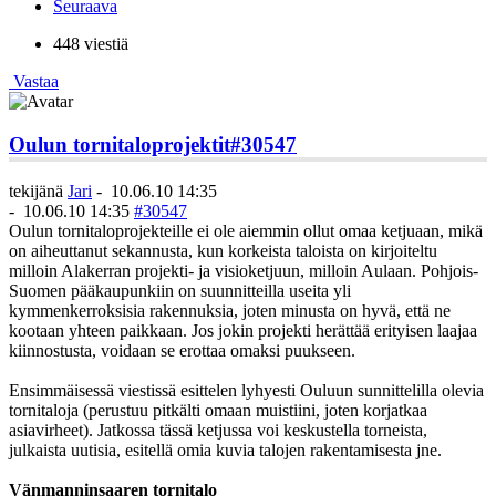
Seuraava
448 viestiä
Vastaa
Oulun tornitaloprojektit
#30547
tekijänä
Jari
-
10.06.10 14:35
-
10.06.10 14:35
#30547
Oulun tornitaloprojekteille ei ole aiemmin ollut omaa ketjuaan, mikä
on aiheuttanut sekannusta, kun korkeista taloista on kirjoiteltu
milloin Alakerran projekti- ja visioketjuun, milloin Aulaan. Pohjois-
Suomen pääkaupunkiin on suunnitteilla useita yli
kymmenkerroksisia rakennuksia, joten minusta on hyvä, että ne
kootaan yhteen paikkaan. Jos jokin projekti herättää erityisen laajaa
kiinnostusta, voidaan se erottaa omaksi puukseen.
Ensimmäisessä viestissä esittelen lyhyesti Ouluun sunnittelilla olevia
tornitaloja (perustuu pitkälti omaan muistiini, joten korjatkaa
asiavirheet). Jatkossa tässä ketjussa voi keskustella torneista,
julkaista uutisia, esitellä omia kuvia talojen rakentamisesta jne.
Vänmanninsaaren tornitalo