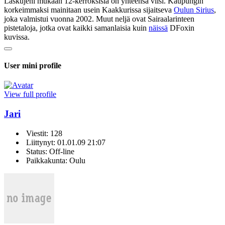
Laskujeni mukaan 12-kerroksisia on yhteensä viisi. Kaupungin
korkeimmaksi mainitaan usein Kaakkurissa sijaitseva
Oulun Sirius
,
joka valmistui vuonna 2002. Muut neljä ovat Sairaalarinteen
pistetaloja, jotka ovat kaikki samanlaisia kuin
näissä
DFoxin
kuvissa.
User mini profile
View full profile
Jari
Viestit: 128
Liittynyt: 01.01.09 21:07
Status: Off-line
Paikkakunta: Oulu