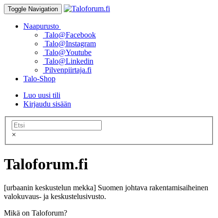
Toggle Navigation
Naapurusto
Talo@Facebook
Talo@Instagram
Talo@Youtube
Talo@Linkedin
Pilvenpiirtaja.fi
Talo-Shop
Luo uusi tili
Kirjaudu sisään
×
Taloforum.fi
[urbaanin keskustelun mekka] Suomen johtava rakentamisaiheinen
valokuvaus- ja keskustelusivusto.
Mikä on Taloforum?