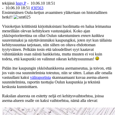
tekijänä
Iggy.P
-
10.06.10 18:51
-
10.06.10 18:51
#30563
Ensimmäisen Oulu-ketjun avaaminen yläkertaan on historiallinen
hetki!!
Visioketjun kriittisistä kirjoituksistani huolimatta en halua leimautua
meneillään olevan kehityksen vastustajaksi. Koko ajan
ykkösprioriteettina on ollut Oulun rakentuminen
ennen kaikkea
suuremmaksi ja näyttävämmäksi kaupungiksi, joten nyt kun tällaista
kehityssuuntaa tarjotaan, niin siihen on oltava ehdottoman
tyytyväinen. Pelkään tosin että taloudelliset syyt kaatavat
vähintäänkin osan näistä hankkeista, mutta muuten ei voi kuin
todeta, että kaupunki on valinnut oikean kehityssuunnan!
Pidän itse kaupungin ykköshankkeena asemanseutua, ja toivon, että
jos vain osa suunnitelmista toteutuu, niin se sitten. Laitan alle omalla
vastuullani kaksi
väliraportista
skannaamaani kuvaa asema-alueen
suunnitelmista, raportin tuottajia Oulun kaupunkia ja teknistä
keskusta kunnioittaen.
Raksilan alueesta on esitetty neljä eri kehitysvaihtoehtoa, joissa
asema-alueen osalle on kaksi vaihtoehtoa, nämä alla olevat: