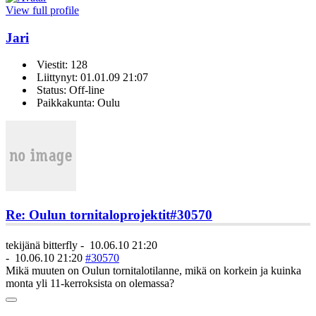
View full profile
Jari
Viestit: 128
Liittynyt: 01.01.09 21:07
Status: Off-line
Paikkakunta: Oulu
Re: Oulun tornitaloprojektit
#30570
tekijänä
bitterfly
-
10.06.10 21:20
-
10.06.10 21:20
#30570
Mikä muuten on Oulun tornitalotilanne, mikä on korkein ja kuinka
monta yli 11-kerroksista on olemassa?