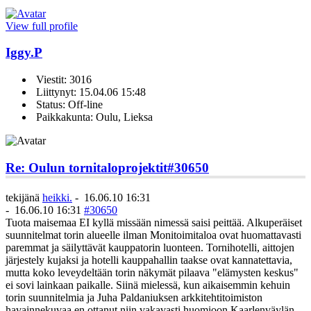
View full profile
Iggy.P
Viestit: 3016
Liittynyt: 15.04.06 15:48
Status: Off-line
Paikkakunta: Oulu, Lieksa
Re: Oulun tornitaloprojektit
#30650
tekijänä
heikki.
-
16.06.10 16:31
-
16.06.10 16:31
#30650
Tuota maisemaa EI kyllä missään nimessä saisi peittää. Alkuperäiset
suunnitelmat torin alueelle ilman Monitoimitaloa ovat huomattavasti
paremmat ja säilyttävät kauppatorin luonteen. Tornihotelli, aittojen
järjestely kujaksi ja hotelli kauppahallin taakse ovat kannatettavia,
mutta koko leveydeltään torin näkymät pilaava "elämysten keskus"
ei sovi lainkaan paikalle. Siinä mielessä, kun aikaisemmin kehuin
torin suunnitelmia ja Juha Paldaniuksen arkkitehtitoimiston
havainnekuvaa en ottanut niin vakavasti huomioon Kaarlenväylän