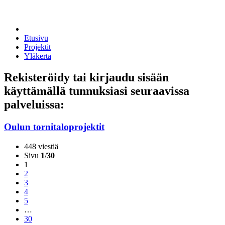
Etusivu
Projektit
Yläkerta
Rekisteröidy tai kirjaudu sisään
käyttämällä tunnuksiasi seuraavissa
palveluissa:
Oulun tornitaloprojektit
448 viestiä
Sivu
1
/
30
1
2
3
4
5
…
30