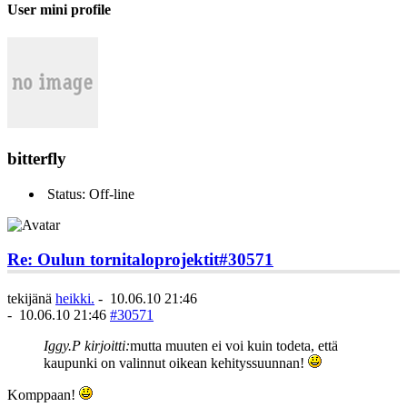
User mini profile
bitterfly
Status: Off-line
Re: Oulun tornitaloprojektit
#30571
tekijänä
heikki.
-
10.06.10 21:46
-
10.06.10 21:46
#30571
Iggy.P kirjoitti:
mutta muuten ei voi kuin todeta, että
kaupunki on valinnut oikean kehityssuunnan!
Komppaan!