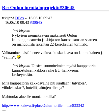
Re: Oulun tornitaloprojektit
#30645
tekijänä
DFox
-
16.06.10 09:43
-
16.06.10 09:43
#30645
Jari kirjoitti:
Nykyisen asemakaavan mukaisesti Oulun
kaupunginteatterin ja -kirjaston kanssa samaan saareen
on mahdollista rakentaa 22-kerroksinen tornitalo.
Valittaminen tästä lienee vaikeaa koska kaava on lainmukainen ja
"vanha".
Jari kirjoitti:
Uusien suunnitelmien myötä kauppatorin
kunnostuksen kakkosvaihe EU-hankkeena
keskeytetään.
Mitä kauppatorin kakkosvaihe piti sisällään? talvitori?,
viihdekeskus?, hotelli?, aittojen siirtoja?
Mahtuuko alueelle monta hotellia?
http://www.kaleva.fi/plus/Oulun-torille ... lia/833342