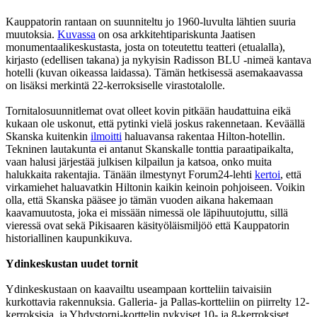
Kauppatorin rantaan on suunniteltu jo 1960-luvulta lähtien suuria
muutoksia.
Kuvassa
on osa arkkitehtipariskunta Jaatisen
monumentaalikeskustasta, josta on toteutettu teatteri (etualalla),
kirjasto (edellisen takana) ja nykyisin Radisson BLU -nimeä kantava
hotelli (kuvan oikeassa laidassa). Tämän hetkisessä asemakaavassa
on lisäksi merkintä 22-kerroksiselle virastotalolle.
Tornitalosuunnitlemat ovat olleet kovin pitkään haudattuina eikä
kukaan ole uskonut, että pytinki vielä joskus rakennetaan. Keväällä
Skanska kuitenkin
ilmoitti
haluavansa rakentaa Hilton-hotellin.
Tekninen lautakunta ei antanut Skanskalle tonttia paraatipaikalta,
vaan halusi järjestää julkisen kilpailun ja katsoa, onko muita
halukkaita rakentajia. Tänään ilmestynyt Forum24-lehti
kertoi
, että
virkamiehet haluavatkin Hiltonin kaikin keinoin pohjoiseen. Voikin
olla, että Skanska pääsee jo tämän vuoden aikana hakemaan
kaavamuutosta, joka ei missään nimessä ole läpihuutojuttu, sillä
vieressä ovat sekä Pikisaaren käsityöläismiljöö että Kauppatorin
historiallinen kaupunkikuva.
Ydinkeskustan uudet tornit
Ydinkeskustaan on kaavailtu useampaan kortteliin taivaisiin
kurkottavia rakennuksia. Galleria- ja Pallas-kortteliin on piirrelty 12-
kerroksisia, ja Yhdystorni-korttelin nykyiset 10- ja 8-kerroksiset