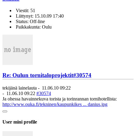
Viestit: 51
Liittynyt: 15.10.09 17:40
Status: Off-line
Paikkakunta: Oulu
Re: Oulun tornitaloprojektit
#30574
tekijänä
lainelauta
-
11.06.10 09:22
-
11.06.10 09:22
#30574
Ja ohessa havainnekuva torista ja torinrannan tornihotellista:
http://www.ouka.fi/tekninen/kaupunkikes ... danius.jpg
User mini profile