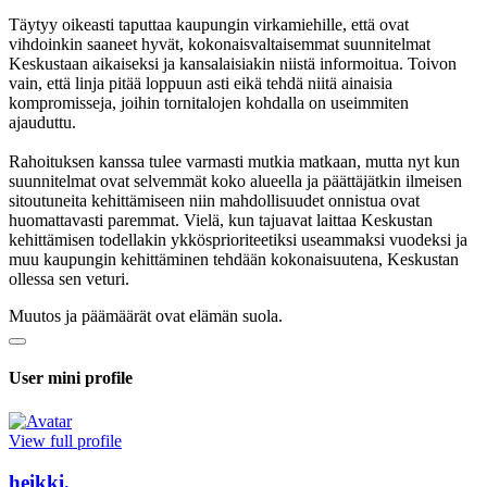
Täytyy oikeasti taputtaa kaupungin virkamiehille, että ovat
vihdoinkin saaneet hyvät, kokonaisvaltaisemmat suunnitelmat
Keskustaan aikaiseksi ja kansalaisiakin niistä informoitua. Toivon
vain, että linja pitää loppuun asti eikä tehdä niitä ainaisia
kompromisseja, joihin tornitalojen kohdalla on useimmiten
ajauduttu.
Rahoituksen kanssa tulee varmasti mutkia matkaan, mutta nyt kun
suunnitelmat ovat selvemmät koko alueella ja päättäjätkin ilmeisen
sitoutuneita kehittämiseen niin mahdollisuudet onnistua ovat
huomattavasti paremmat. Vielä, kun tajuavat laittaa Keskustan
kehittämisen todellakin ykkösprioriteetiksi useammaksi vuodeksi ja
muu kaupungin kehittäminen tehdään kokonaisuutena, Keskustan
ollessa sen veturi.
Muutos ja päämäärät ovat elämän suola.
User mini profile
View full profile
heikki.