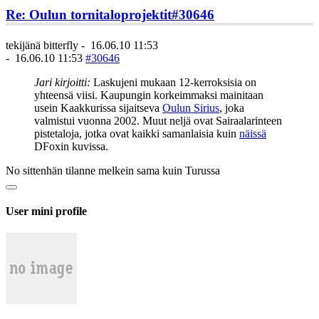
Re: Oulun tornitaloprojektit
#30646
tekijänä
bitterfly
-
16.06.10 11:53
-
16.06.10 11:53
#30646
Jari kirjoitti:
Laskujeni mukaan 12-kerroksisia on
yhteensä viisi. Kaupungin korkeimmaksi mainitaan
usein Kaakkurissa sijaitseva
Oulun Sirius
, joka
valmistui vuonna 2002. Muut neljä ovat Sairaalarinteen
pistetaloja, jotka ovat kaikki samanlaisia kuin
näissä
DFoxin kuvissa.
No sittenhän tilanne melkein sama kuin Turussa
User mini profile