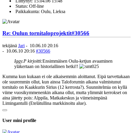
Liittynyt: 15.04.06 15:48
Status: Off-line
Paikkakunta: Oulu, Lieksa
Re: Oulun tornitaloprojektit
#30566
tekijänä
Jari
-
10.06.10 20:16
-
10.06.10 20:16
#30566
Iggy.P kirjoitti:
Ensimmäisen Oulu-ketjun avaaminen
yläkertaan on historiallinen hetki!!
Kumma kun kukaan ei ole aikaisemmin aloittanut. Eipä tarvettakaan
ole suuremmin ollut, kun ainoa Taloforumin aikana valmistunut
tornitalo on Kaakkurin Sirius (12 kerrosta?). Suunnitelmia on kyllä
viime vuosikymmenenkin aikana ollut, mutta ylimmät kerrokset on
aina jätetty pois: Alppila, Matkakeskus ja viimeisimpänä
Limingantulli (Etelätullina markkinoitu alue).
User mini profile