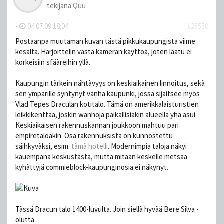
tekijänä
Quu
-
04.07.09 18:04
#25550
Postaanpa muutaman kuvan tästä pikkukaupungista viime
kesältä. Harjoittelin vasta kameran käyttöä, joten laatu ei
korkeisiin sfääreihin yllä.
Kaupungin tärkein nähtävyys on keskiaikainen linnoitus, sekä
sen ympärille syntynyt vanha kaupunki, jossa sijaitsee myös
Vlad Tepes Draculan kotitalo. Tämä on amerikkalaisturistien
leikkikenttää, joskin wanhoja paikallisiakin alueella yhä asui.
Keskiaikaisen rakennuskannan joukkoon mahtuu pari
empiretaloakin. Osa rakennuksista on kunnostettu
säihkyväksi, esim.
tämä hotelli
. Modernimpia taloja näkyi
kauempana keskustasta, mutta mitään keskelle metsää
kyhättyjä commieblock-kaupunginosia ei näkynyt.
Tässä Dracun talo 1400-luvulta. Join siellä hyvää Bere Silva -
olutta.