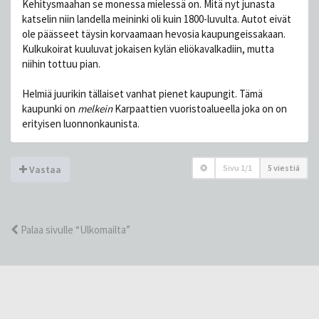
Kehitysmaahan se monessa mielessä on. Mitä nyt junasta
katselin niin landella meininki oli kuin 1800-luvulta. Autot eivät
ole päässeet täysin korvaamaan hevosia kaupungeissakaan.
Kulkukoirat kuuluvat jokaisen kylän eliökavalkadiin, mutta
niihin tottuu pian.
Helmiä juurikin tällaiset vanhat pienet kaupungit. Tämä
kaupunki on
melkein
Karpaattien vuoristoalueella joka on on
erityisen luonnonkaunista.
Sivu
1
/
1
5 viestiä
Vastaa
Palaa sivulle “Ulkomailta”