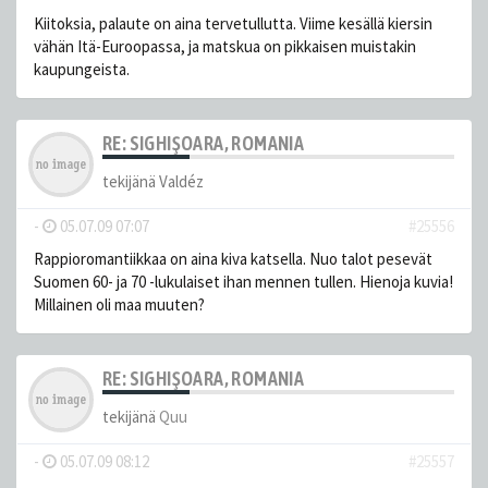
Kiitoksia, palaute on aina tervetullutta. Viime kesällä kiersin
vähän Itä-Euroopassa, ja matskua on pikkaisen muistakin
kaupungeista.
RE: SIGHIŞOARA, ROMANIA
tekijänä
Valdéz
-
05.07.09 07:07
#25556
Rappioromantiikkaa on aina kiva katsella. Nuo talot pesevät
Suomen 60- ja 70 -lukulaiset ihan mennen tullen. Hienoja kuvia!
Millainen oli maa muuten?
RE: SIGHIŞOARA, ROMANIA
tekijänä
Quu
-
05.07.09 08:12
#25557