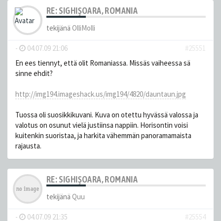
RE: SIGHIŞOARA, ROMANIA
tekijänä
OlliMolli
-
04.07.09 21:06
#25551
En ees tiennyt, että olit Romaniassa. Missäs vaiheessa sä
sinne ehdit?
http://img194.imageshack.us/img194/4820/dauntaun.jpg
Tuossa oli suosikkikuvani. Kuva on otettu hyvässä valossa ja
valotus on osunut vielä justiinsa nappiin. Horisontin voisi
kuitenkin suoristaa, ja harkita vähemmän panoramamaista
rajausta.
RE: SIGHIŞOARA, ROMANIA
tekijänä
Quu
-
04.07.09 21:35
#25554