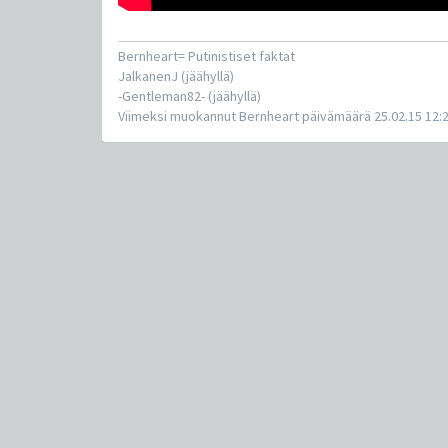
Bernheart= Putinistiset faktat
JalkanenJ (jäähyllä)
-Gentleman82- (jäähyllä)
Viimeksi muokannut Bernheart päivämäärä 25.02.15 12: