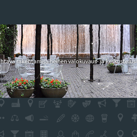
tava rakentamisaiheinen valokuvaus- ja keskustelusi