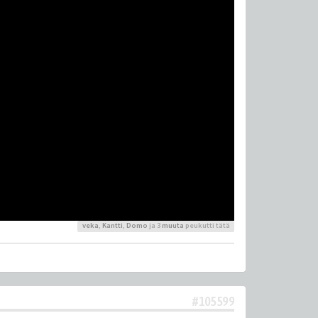
veka
,
Kantti
,
Domo
ja 3
muuta
peukutti tätä
#105599