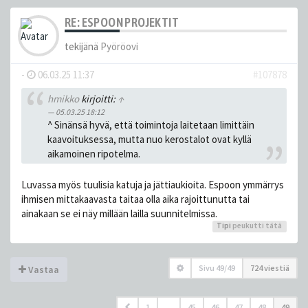
RE: ESPOON PROJEKTIT
tekijänä
Pyöröovi
-
06.03.25 11:37
#107878
hmikko
kirjoitti:
↑
05.03.25 18:12
^ Sinänsä hyvä, että toimintoja laitetaan limittäin
kaavoituksessa, mutta nuo kerostalot ovat kyllä
aikamoinen ripotelma.
Luvassa myös tuulisia katuja ja jättiaukioita. Espoon ymmärrys
ihmisen mittakaavasta taitaa olla aika rajoittunutta tai
ainakaan se ei näy millään lailla suunnitelmissa.
Tipi
peukutti tätä
Sivu
49
/
49
724 viestiä
Vastaa
1
…
45
46
47
48
49