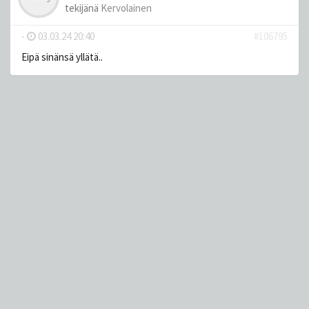
tekijänä
Kervolainen
-
03.03.24 20:40
#106795
Eipä sinänsä yllätä..