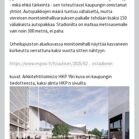
- mikä ehkä tärkeintä - sen toteuttavat kaupungin omistamat
yhtiöt. Autopaikkojen määrä tuntuu vähäiseltä, mutta
viereisen monitoimihallivarauksen paikalle tehdään lisäksi 150
väliaikaista autopaikkaa. Stadionilta on matkaa metroasemalle
vain noin 300 metriä, ei paha.
Urheilupuiston aluekuvassa monitoimihalli näyttää kasvaneen
korkeutta verrattuna kaksi vuotta sitten nähtyyn.
https://www.espoo.fi/fi/uutiset/2025/02 ... ostadionin
kuvat: Arkkitehtitoimisto HKP. Ylin kuva on kaupungin
tiedotteesta, kaksi alinta HKP:n sivuilta.