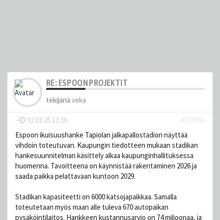
RE: ESPOON PROJEKTIT
tekijänä
veka
-
02.03.25 11:36
#107866
Espoon ikuisuushanke Tapiolan jalkapallostadion näyttää
vihdoin toteutuvan. Kaupungin tiedotteen mukaan stadikan
hankesuunnitelman käsittely alkaa kaupunginhallituksessa
huomenna. Tavoitteena on käynnistää rakentaminen 2026 ja
saada paikka pelattavaan kuntoon 2029.
Stadikan kapasiteetti on 6000 katsojapaikkaa. Samalla
toteutetaan myös maan alle tuleva 670 autopaikan
pysäköintilaitos. Hankkeen kustannusarvio on 74 miljoonaa, ja