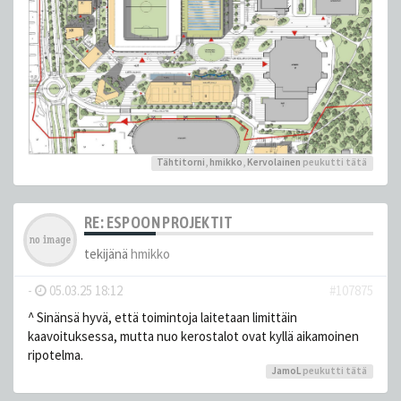
Tähtitorni
,
hmikko
,
Kervolainen
peukutti tätä
RE: ESPOON PROJEKTIT
tekijänä
hmikko
-
05.03.25 18:12
#107875
^ Sinänsä hyvä, että toimintoja laitetaan limittäin
kaavoituksessa, mutta nuo kerostalot ovat kyllä aikamoinen
ripotelma.
JamoL
peukutti tätä