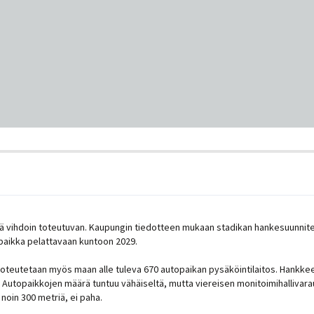
ää vihdoin toteutuvan. Kaupungin tiedotteen mukaan stadikan hankesuunnit
paikka pelattavaan kuntoon 2029.
toteutetaan myös maan alle tuleva 670 autopaikan pysäköintilaitos. Hankkee
 Autopaikkojen määrä tuntuu vähäiseltä, mutta viereisen monitoimihallivarau
noin 300 metriä, ei paha.