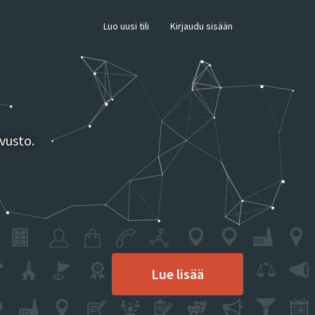
×
Luo uusi tili
Kirjaudu sisään
vusto.
Lue lisää