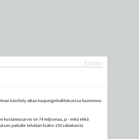
#107866
elman käsittely alkaa kaupunginhallituksessa huomenna.
n kustannusarvio on 74 miljoonaa, ja - mikä ehkä
ksen paikalle tehdään lisäksi 150 väliaikaista