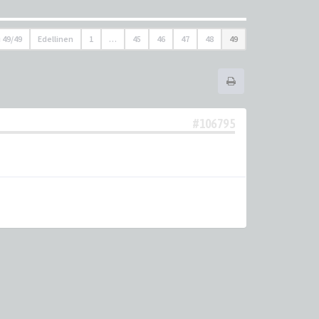
u
49
/
49
Edellinen
1
…
45
46
47
48
49
#106795