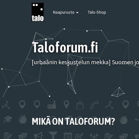
Naapurusto
Talo-Shop
Taloforum.fi
[urbaanin keskustelun mekka] Suomen joh
MIKÄ ON TALOFORUM?