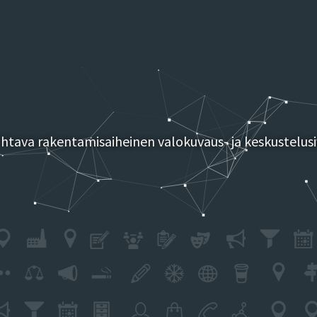
tava rakentamisaiheinen valokuvaus- ja keskustelusi