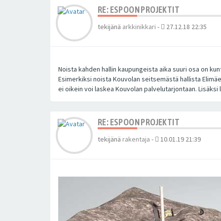
RE: ESPOON PROJEKTIT
tekijänä
arkkinikkari
-
27.12.18 22:35
Noista kahden hallin kaupungeista aika suuri osa on kunta
Esimerkiksi noista Kouvolan seitsemästä hallista Elimäen
ei oikein voi laskea Kouvolan palvelutarjontaan. Lisäksi 
RE: ESPOON PROJEKTIT
tekijänä
rakentaja
-
10.01.19 21:39