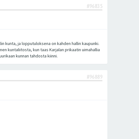
#96835
llin kunta, ja lopputuloksena on kahden hallin kaupunki.
en kuntaliitosta, kun taas Karjalan prikaatin uimahallia
juurikaan kunnan tahdosta kiinni.
#96889