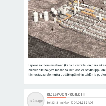
Espoossa Blominmäkeen (kehä 3 varrella) on para aikaa 
lähialueelle näkyvä maanpäälinen osa eli savupiippu on 
kiinnostavaa ole mutta tiedättepä mihin taidän ja puol
RE: ESPOON PROJEKTIT
tekijänä
hmikko
-
04.03.19 14:07