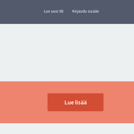
×
vusto.
Luo uusi tili
Kirjaudu sisään
Lue lisää