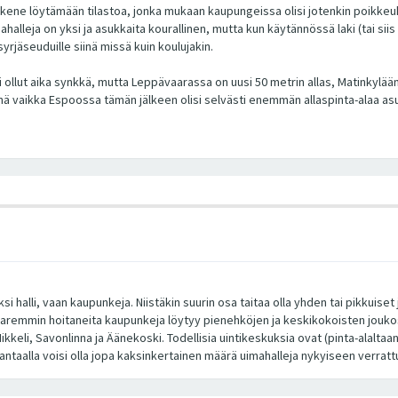
kene löytämään tilastoa, jonka mukaan kaupungeissa olisi jotenkin poikkeukse
ahalleja on yksi ja asukkaita kourallinen, mutta kun käytännössä laki (tai s
syrjäseuduille siinä missä kuin koulujakin.
si ollut aika synkkä, mutta Leppävaarassa on uusi 50 metrin allas, Matinkylä
senä vaikka Espoossa tämän jälkeen olisi selvästi enemmän allaspinta-alaa 
i halli, vaan kaupunkeja. Niistäkin suurin osa taitaa olla yhden tai pikkuiset 
aremmin hoitaneita kaupunkeja löytyy pienehköjen ja keskikokoisten joukos
li, Savonlinna ja Äänekoski. Todellisia uintikeskuksia ovat (pinta-alaltaan iso
ntaalla voisi olla jopa kaksinkertainen määrä uimahalleja nykyiseen verrattuna.