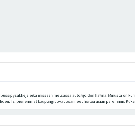
ja bussipysäkkejä eikä missään metsässä autoilijoiden hallina. Minusta on 
hden. Ts. pienemmät kaupungit ovat osanneet hoitaa asian paremmin. Kuka 