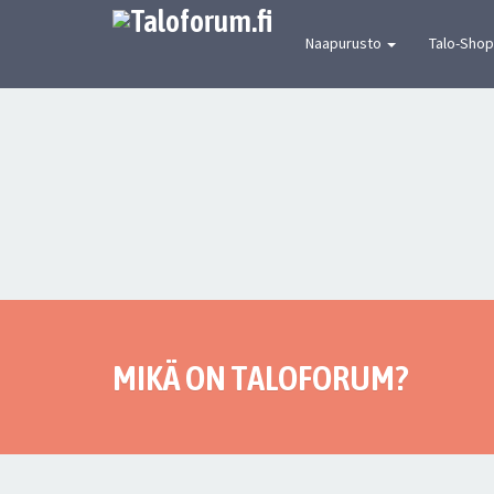
[urbaanin keskustelun mekka] Suomen joh
Naapurusto
Talo-Shop
MIKÄ ON TALOFORUM?