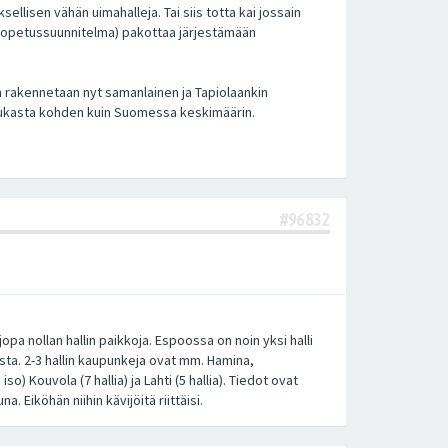
llisen vähän uimahalleja. Tai siis totta kai jossain
iis opetussuunnitelma) pakottaa järjestämään
än rakennetaan nyt samanlainen ja Tapiolaankin
asukasta kohden kuin Suomessa keskimäärin.
#96832
jopa nollan hallin paikkoja. Espoossa on noin yksi halli
ta. 2-3 hallin kaupunkeja ovat mm. Hamina,
) Kouvola (7 hallia) ja Lahti (5 hallia). Tiedot ovat
 Eiköhän niihin kävijöitä riittäisi.