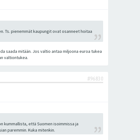
n. Ts. pienemmät kaupungit ovat osanneet hoitaa
ida saada mitään. Jos valtio antaa miljoona euroa tukea
an valtiontukea.
#96830
a on kummallista, että Suomen isoimmissa ja
ian paremmin. Kuka mitenkin.