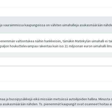
 ja vauraimmissa kaupungeissa on vähiten uimahalleja asukasmäärään nähde
enemmän valtiontukea näihin hankkeisiin, tämäkin Matinkylän uimahalli ei ta
o paljon houkuttelevampaa rakentaa kuin iso 21 miljoonan euron uimahalli ilm
semaa ja bussipysäkkejä eikä missään metsässä autoilijoiden hallina. Minust
ja asukasmäärään nähden. Ts. pienemmät kaupungit ovat osanneet hoitaa as