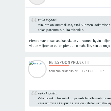
veka kirjoitti:
Minusta on kummallista, että Suomen isoimmissa
asian paremmin. Kuka mitenkin.
Pienet kunnat saa asukaslukuun verrattuna hyvin paljon 
viiden miljoonan euron pieneen uimahalliin, niin se on j
RE: ESPOON PROJEKTIT
tekijänä
arkkinikkari
-
27.12.18 13:07
veka kirjoitti:
Vähintäänkin tervetullut, ja vielä lähellä metroa
vauraimmissa kaupungeissa on vähiten uimahalle