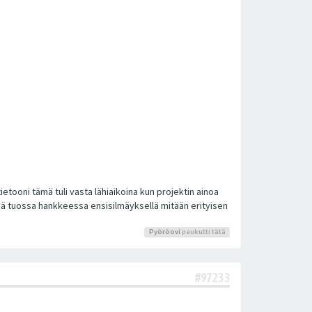
ooni tämä tuli vasta lähiaikoina kun projektin ainoa
Eipä tuossa hankkeessa ensisilmäyksellä mitään erityisen
Pyöröovi
peukutti tätä
#97233