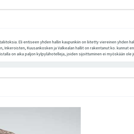
liitoksia. Eli entiseen yhden hallin kaupunkiin on liitetty viereinen yhden ha
, Inkeroisten, Kuusankosken ja Valkealan hallit on rakentanut ko. kunnat enn
listalla on aika paljon kylpylähotelleja, joiden sijoittuminen ei myöskään ole 