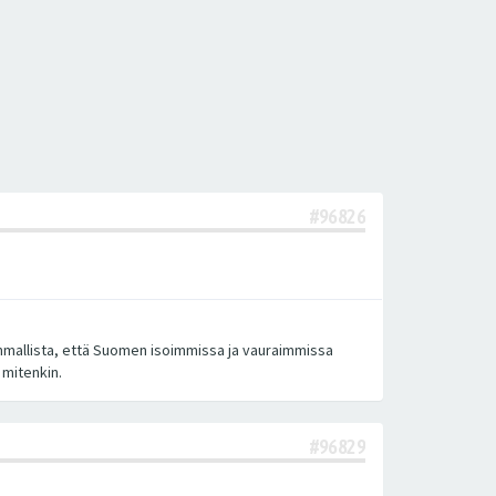
#96826
kummallista, että Suomen isoimmissa ja vauraimmissa
mitenkin.
#96829