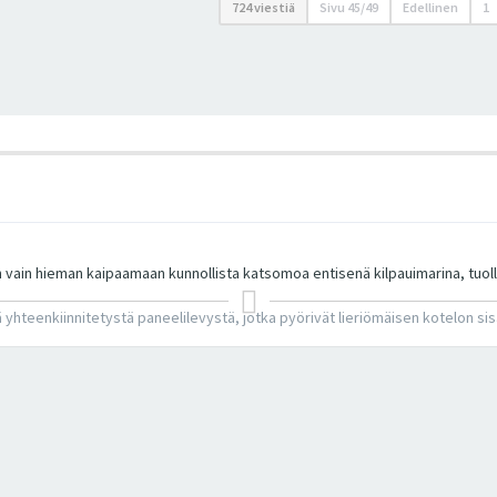
724 viestiä
Sivu
45
/
49
Edellinen
1
Jään vain hieman kaipaamaan kunnollista katsomoa entisenä kilpauimarina, tuol
 yhteenkiinnitetystä paneelilevystä, jotka pyörivät lieriömäisen kotelon si