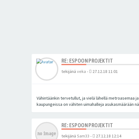
RE: ESPOON PROJEKTIT
tekijänä
veka
-
27.12.18 11:01
Vähintäänkin tervetullut, ja vielä lähellä metroasemaa 
kaupungeissa on vähiten uimahalleja asukasmäärään nä
RE: ESPOON PROJEKTIT
tekijänä
Sam33
-
27.12.18 12:14