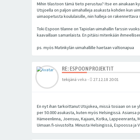
Mihin tilastoon tämä tieto perustuu? Itse en ainakaan ky
Utsjoella on paljon uimahalleja asukasta kohden kun uim
uimaopetusta koululaisille, niin halleja on rakennettava 
Toki Espoon tilanne on Tapiolan uimahallin farssin vuok
kaavaillaan samanlaista. En pitäisi mitenkään ihmeelli
ps. myös Matinkylän uimahallille haetaan valtionapua
RE: ESPOON PROJEKTIT
tekijänä
veka
-
27.12.18 20:01
En nyt ihan tarkoittanut Utsjokea, missä tosiaan on se yks
per 50.000 asukasta, kuten myös Helsingissä. Asiansa p
Hämeenlinna, Joensuu, Kajaani, Kotka, Lappeenranta, Mikke
Uimaan.fi-sivustolta. Minusta Helsingissä, Espoossa ja Va