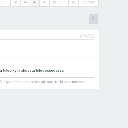
…
43
44
45
46
47
…
49
Seuraava
#96822
la tulee kyllä ahdasta tulevaisuudessa.
sällä joko ihmisen voimin tai moottorin avustamana.