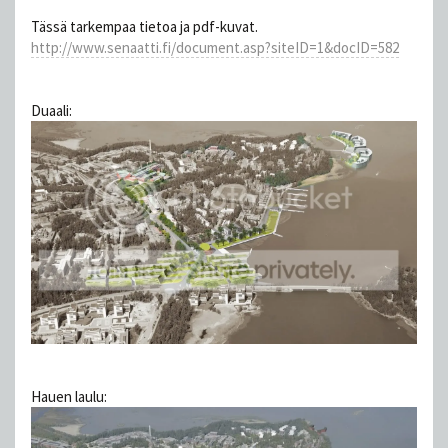
Tässä tarkempaa tietoa ja pdf-kuvat.
http://www.senaatti.fi/document.asp?siteID=1&docID=582
Duaali:
Hauen laulu: