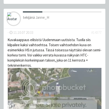
tekijänä
Janne_H
-
11.10.07 20:33
#14377
Kuvakaappaus eilisistä Uudenmaan uutisista. Tuolla siis
kilpailee kaksi vaihtoehtoa. Toisen vaihtoehdon kuva on
esimerkiksi HS:n jutussa. Tässä toisessa näyttäisi olevan semi-
korkea torni. Voi vaikka verrata kuvassa näkyvän HTC-
kompleksin korkeimpaan taloon, joka on 11 kerrosta +
tekninenkerros.