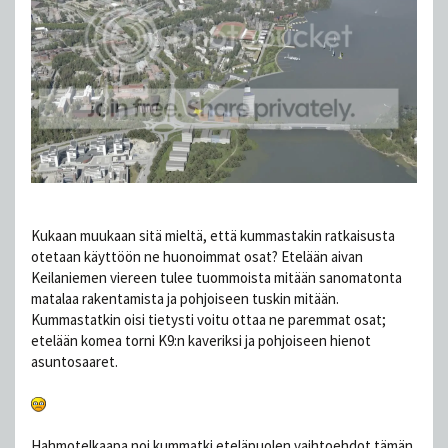
Kukaan muukaan sitä mieltä, että kummastakin ratkaisusta
otetaan käyttöön ne huonoimmat osat? Etelään aivan
Keilaniemen viereen tulee tuommoista mitään sanomatonta
matalaa rakentamista ja pohjoiseen tuskin mitään.
Kummastatkin oisi tietysti voitu ottaa ne paremmat osat;
etelään komea torni K9:n kaveriksi ja pohjoiseen hienot
asuntosaaret.
Hahmotelkaapa noi kummatki eteläpuolen vaihtoehdot tämän