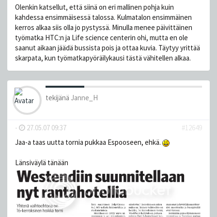
Olenkin katsellut, että siinä on eri mallinen pohja kuin
kahdessa ensimmäisessä talossa. Kulmatalon ensimmäinen
kerros alkaa siis olla jo pystyssä. Minulla menee päivittäinen
työmatka HTC:n ja Life science centerin ohi, mutta en ole
saanut aikaan jäädä bussista pois ja ottaa kuvia. Täytyy yrittää
skarpata, kun työmatkapyöräilykausi tästä vähitellen alkaa.
tekijänä
Janne_H
-
27.05.07 09:37
#12649
Jaa-a taas uutta tornia pukkaa Espooseen, ehkä.
Länsiväylä tänään