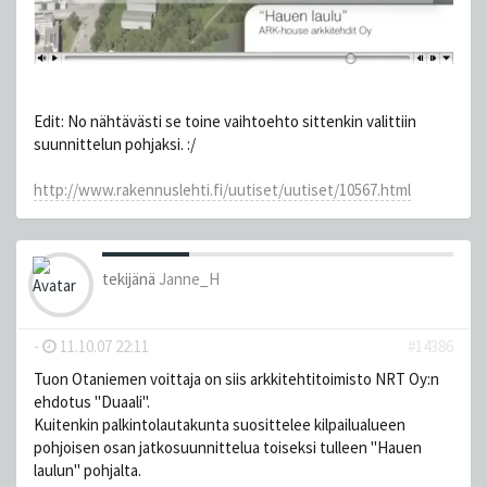
Edit: No nähtävästi se toine vaihtoehto sittenkin valittiin
suunnittelun pohjaksi. :/
http://www.rakennuslehti.fi/uutiset/uutiset/10567.html
tekijänä
Janne_H
-
11.10.07 22:11
#14386
Tuon Otaniemen voittaja on siis arkkitehtitoimisto NRT Oy:n
ehdotus "Duaali".
Kuitenkin palkintolautakunta suosittelee kilpailualueen
pohjoisen osan jatkosuunnittelua toiseksi tulleen "Hauen
laulun" pohjalta.