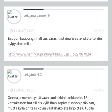
tekijänä
Janne_H
-
12.06.07 23:29
#12996
Espoon kaupunginhallitus varasi tiistaina Westendistä tontin
kylpylähotellille.
http://www.hs.fi/kaupunki/artikkeli/Esp ... 5227974924
tekijänä
H.C.
-
13.06.07 19:59
#13003
Onnea ja menestystä vaan tuollekkin hankkeelle. 16
kerroksinen hotelli ois kyllä ihan sopiva tuohon paikkaan,
mutta kyllä on taas kovin vastahakoista kirjoittelu tuolla