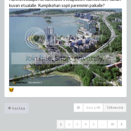
kuvan etualalle. Kumpikohan sopii paremmin paikalle?
Sivu
1
/
49
724 viestiä
Vastaa
1
2
3
4
5
…
49