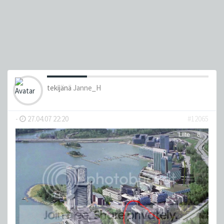
tekijänä
Janne_H
-
27.04.07 22:20
#12065