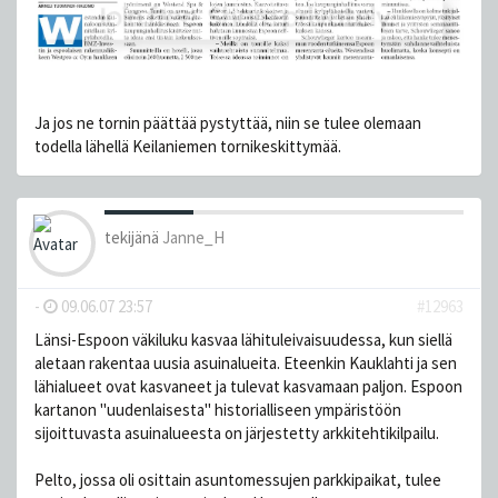
Ja jos ne tornin päättää pystyttää, niin se tulee olemaan
todella lähellä Keilaniemen tornikeskittymää.
tekijänä
Janne_H
-
09.06.07 23:57
#12963
Länsi-Espoon väkiluku kasvaa lähituleivaisuudessa, kun siellä
aletaan rakentaa uusia asuinalueita. Eteenkin Kauklahti ja sen
lähialueet ovat kasvaneet ja tulevat kasvamaan paljon. Espoon
kartanon ''uudenlaisesta'' historialliseen ympäristöön
sijoittuvasta asuinalueesta on järjestetty arkkitehtikilpailu.
Pelto, jossa oli osittain asuntomessujen parkkipaikat, tulee