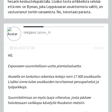
hesarin keskustelupalstalla. Lisäksi tosta artikkelista selviää
että mm. se Byman, joka Leppävaaran asuintornista valitti, on
vastustanut tontin varaamista. No, toivotaan parasta..
tekijänä
Janne_H
-
01.10.07 17:24
#14180
HS:
Espooseen suunnitellaan uutta pientaloaluetta.
Alueelle on tarkoitus rakentaa koteja noin 17 500 asukkaalle.
Lisäksi sinne tulee asukkaiden tarvitsemat peruspalvelut ja
työpaikkoja.
Suunnitelmissa on myös laaja viheralue, josta pääsee
halutessaan vaikkapa kävelylle Nuuksion metsiin.