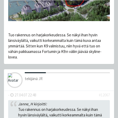
Tuo rakennus on harjakorkeudessa. Se näkyi ihan hyvin
länsiväylältä, vaikutti korkeammalta kuin tämä kuva antaa
ymmärtää. Sitten kun K9 valmistuu, niin hyvä että tuo on
vähän paikkaamassa Fortumin ja K9:n väliin jäävää skyline-
lovea.
tekijänä
JR
-
27.04.07 22:48
#12067
Janne_H kirjoitti:
Tuo rakennus on harjakorkeudessa. Se näkyi ihan
hyvin länsiväylältä, vaikutti korkeammalta kuin tämä