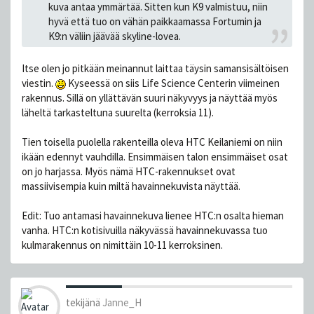
kuva antaa ymmärtää. Sitten kun K9 valmistuu, niin
hyvä että tuo on vähän paikkaamassa Fortumin ja
K9:n väliin jäävää skyline-lovea.
Itse olen jo pitkään meinannut laittaa täysin samansisältöisen
viestin.
Kyseessä on siis Life Science Centerin viimeinen
rakennus. Sillä on yllättävän suuri näkyvyys ja näyttää myös
läheltä tarkasteltuna suurelta (kerroksia 11).
Tien toisella puolella rakenteilla oleva HTC Keilaniemi on niin
ikään edennyt vauhdilla. Ensimmäisen talon ensimmäiset osat
on jo harjassa. Myös nämä HTC-rakennukset ovat
massiivisempia kuin miltä havainnekuvista näyttää.
Edit: Tuo antamasi havainnekuva lienee HTC:n osalta hieman
vanha. HTC:n kotisivuilla näkyvässä havainnekuvassa tuo
kulmarakennus on nimittäin 10-11 kerroksinen.
tekijänä
Janne_H