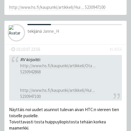
http://www.hs.fi/kaupunki/artikkeli/Hui ... 5230947100
tekijänä
Janne_H
-
10.10.07 22:56
#14356
RV kirjoitti:
http://www.hs.fi/kaupunki/artikkeli/Ota ...
5230942868
http://www.hs.fi/kaupunki/artikkeli/Hui ...
5230947100
Näyttäis noi uudet asunnot tulevan aivan HTC:n viereen tien
toiselle puolelle.
Toivottavasti tosta huippuyliopistosta tehään korkea
maamerkki.