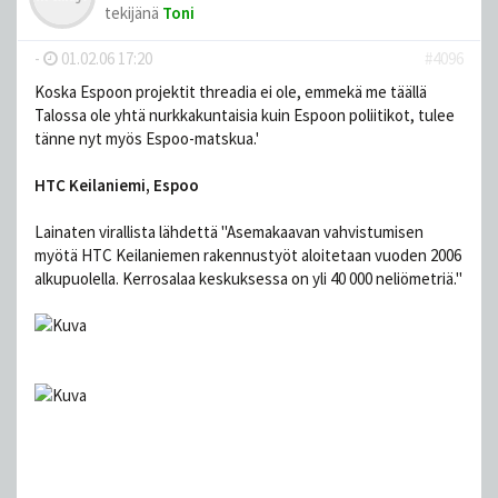
tekijänä
Toni
-
01.02.06 17:20
#4096
Koska Espoon projektit threadia ei ole, emmekä me täällä
Talossa ole yhtä nurkkakuntaisia kuin Espoon poliitikot, tulee
tänne nyt myös Espoo-matskua.'
HTC Keilaniemi, Espoo
Lainaten virallista lähdettä "Asemakaavan vahvistumisen
myötä HTC Keilaniemen rakennustyöt aloitetaan vuoden 2006
alkupuolella. Kerrosalaa keskuksessa on yli 40 000 neliömetriä."