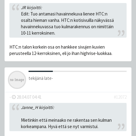
JR kirjoitti:
Edit: Tuo antamasi havainnekuva lienee HTC:n
osalta hieman vanha. HTC:n kotisivuilla näkyvässä
havainnekuvassa tuo kulmarakennus on nimittäin
10-11 kerroksinen.
HTC:n talon korkein osa on hankkee sivujen kuvien
perusteella 12-kerroksinen, eli jo ihan highrise-luokkaa.
tekijänä
late-
-
28.04.07 04:41
#12072
Janne_H kirjoitti:
Mietinkin että meinaako ne rakentaa sen kulman
korkeampana. Hyvä että se nyt varmistui.