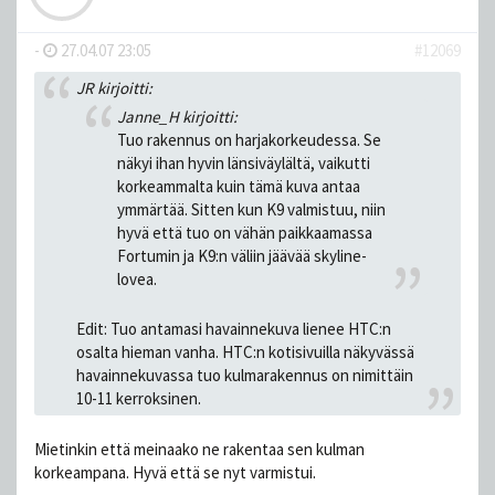
-
27.04.07 23:05
#12069
JR kirjoitti:
Janne_H kirjoitti:
Tuo rakennus on harjakorkeudessa. Se
näkyi ihan hyvin länsiväylältä, vaikutti
korkeammalta kuin tämä kuva antaa
ymmärtää. Sitten kun K9 valmistuu, niin
hyvä että tuo on vähän paikkaamassa
Fortumin ja K9:n väliin jäävää skyline-
lovea.
Edit: Tuo antamasi havainnekuva lienee HTC:n
osalta hieman vanha. HTC:n kotisivuilla näkyvässä
havainnekuvassa tuo kulmarakennus on nimittäin
10-11 kerroksinen.
Mietinkin että meinaako ne rakentaa sen kulman
korkeampana. Hyvä että se nyt varmistui.