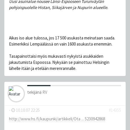
Uusi asuinalue nousee Länsi-Espooseen Turunväylän
pohjoispuolelle Histan, Siikajärven ja Nupurin alueelle.
Aikas iso alue tulossa, jos 17 500 asukasta meinataan saada.
Esimerkiksi Lempäälässä on vain 1600 asukasta enemmän.
Tasapainottaisi myös mukavasti nykyistä asukkaiden
jakautumista Espoossa. Nykyään se painottuu Helsingin
lähelle itään ja etelään merenrannalle.
tekijänä
RV
-
10.10.07 22:25
#14355
http://www.hs.fi/kaupunki/artikkeli/Ota ... 5230942868