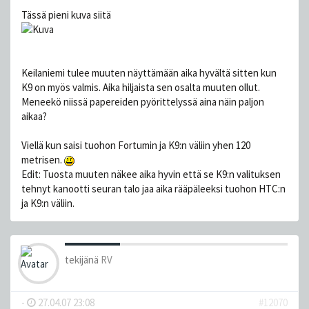
Tässä pieni kuva siitä
Keilaniemi tulee muuten näyttämään aika hyvältä sitten kun
K9 on myös valmis. Aika hiljaista sen osalta muuten ollut.
Meneekö niissä papereiden pyörittelyssä aina näin paljon
aikaa?
Viellä kun saisi tuohon Fortumin ja K9:n väliin yhen 120
metrisen.
Edit: Tuosta muuten näkee aika hyvin että se K9:n valituksen
tehnyt kanootti seuran talo jaa aika rääpäleeksi tuohon HTC:n
ja K9:n väliin.
tekijänä
RV
-
27.04.07 23:08
#12070