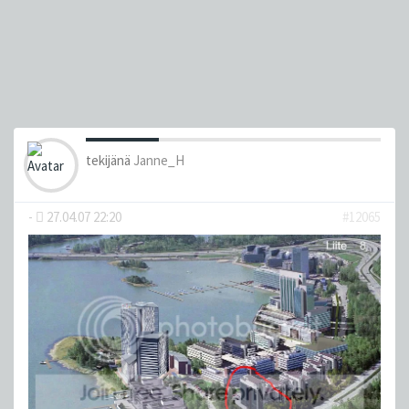
tekijänä
Janne_H
-
27.04.07 22:20
#12065