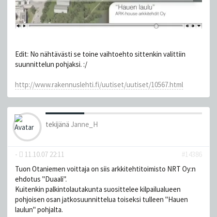
Edit: No nähtävästi se toine vaihtoehto sittenkin valittiin
suunnittelun pohjaksi. :/
http://www.rakennuslehti.fi/uutiset/uutiset/10567.html
tekijänä
Janne_H
-
11.10.07 22:11
#14386
Tuon Otaniemen voittaja on siis arkkitehtitoimisto NRT Oy:n
ehdotus "Duaali".
Kuitenkin palkintolautakunta suosittelee kilpailualueen
pohjoisen osan jatkosuunnittelua toiseksi tulleen "Hauen
laulun" pohjalta.