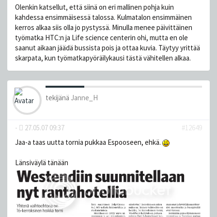
Olenkin katsellut, että siinä on eri mallinen pohja kuin
kahdessa ensimmäisessä talossa. Kulmatalon ensimmäinen
kerros alkaa siis olla jo pystyssä. Minulla menee päivittäinen
työmatka HTC:n ja Life science centerin ohi, mutta en ole
saanut aikaan jäädä bussista pois ja ottaa kuvia. Täytyy yrittää
skarpata, kun työmatkapyöräilykausi tästä vähitellen alkaa.
tekijänä
Janne_H
-
27.05.07 09:37
#12649
Jaa-a taas uutta tornia pukkaa Espooseen, ehkä.
Länsiväylä tänään