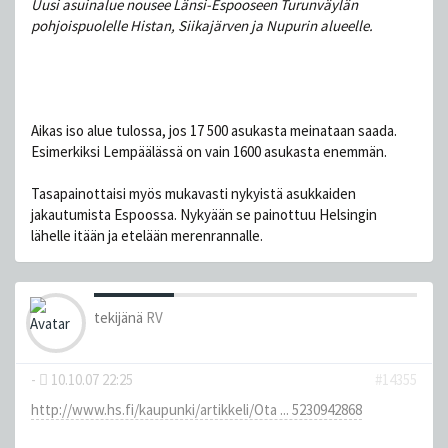
Uusi asuinalue nousee Länsi-Espooseen Turunväylän
pohjoispuolelle Histan, Siikajärven ja Nupurin alueelle.
Aikas iso alue tulossa, jos 17 500 asukasta meinataan saada.
Esimerkiksi Lempäälässä on vain 1600 asukasta enemmän.
Tasapainottaisi myös mukavasti nykyistä asukkaiden
jakautumista Espoossa. Nykyään se painottuu Helsingin
lähelle itään ja etelään merenrannalle.
tekijänä
RV
-
10.10.07 22:25
#14355
http://www.hs.fi/kaupunki/artikkeli/Ota ... 5230942868