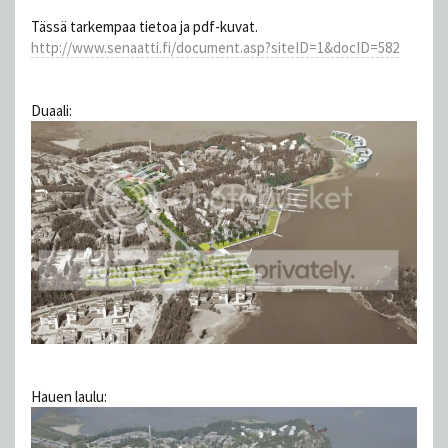
Tässä tarkempaa tietoa ja pdf-kuvat.
http://www.senaatti.fi/document.asp?siteID=1&docID=582
Duaali:
Hauen laulu: