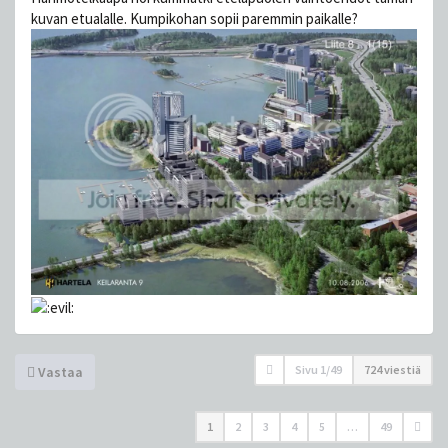
kuvan etualalle. Kumpikohan sopii paremmin paikalle?
Sivu
1
/
49
724 viestiä
Vastaa
1
2
3
4
5
…
49