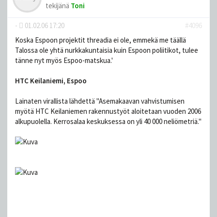
tekijänä
Toni
-
01.02.06 17:20
#4096
Koska Espoon projektit threadia ei ole, emmekä me täällä
Talossa ole yhtä nurkkakuntaisia kuin Espoon poliitikot, tulee
tänne nyt myös Espoo-matskua.'
HTC Keilaniemi, Espoo
Lainaten virallista lähdettä "Asemakaavan vahvistumisen
myötä HTC Keilaniemen rakennustyöt aloitetaan vuoden 2006
alkupuolella. Kerrosalaa keskuksessa on yli 40 000 neliömetriä."