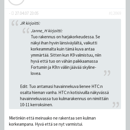
-
27.04.07 23:05
#12069
JR kirjoitti:
Janne_H kirjoitti:
Tuo rakennus on harjakorkeudessa. Se
näkyi ihan hyvin länsiväylältä, vaikutti
korkeammalta kuin tämä kuva antaa
ymmärtää. Sitten kun K9 valmistuu, niin
hyvä että tuo on vähän paikkaamassa
Fortumin ja K9:n väliin jäävää skyline-
lovea.
Edit: Tuo antamasi havainnekuva lienee HTC:n
osalta hieman vanha. HTC:n kotisivuilla näkyvässä
havainnekuvassa tuo kulmarakennus on nimittäin
10-11 kerroksinen.
Mietinkin että meinaako ne rakentaa sen kulman
korkeampana. Hyvä että se nyt varmistui.