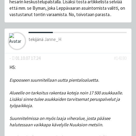
hesarin keskustelupalstalla. Lisäksi tosta artikkelista selviää
että mm. se Byman, joka Leppävaaran asuintornista valitti, on
vastustanut tontin varaamista. No, toivotaan parasta..
tekijänä
Janne_H
-
01.10.07 17:24
#14180
HS:
Espooseen suunnitellaan uutta pientaloaluetta.
Alueelle on tarkoitus rakentaa koteja noin 17 500 asukkaalle.
Lisäksi sinne tulee asukkaiden tarvitsemat peruspalvelut ja
työpaikkoja.
Suunnitelmissa on myös laaja viheralue, josta pääsee
halutessaan vaikkapa kävelylle Nuuksion metsiin.