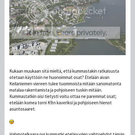
Kukaan muukaan sitä mieltä, että kummastakin ratkaisusta
otetaan käyttöön ne huonoimmat osat? Etelään aivan
Keilaniemen viereen tulee tuommoista mitään sanomatonta
matalaa rakentamista ja pohjoiseen tuskin mitään.
Kummastatkin oisi tietysti voitu ottaa ne paremmat osat;
etelään komea torni K9:n kaveriksi ja pohjoiseen hienot
asuntosaaret.
Hahmotelkaapa noi kummatki eteläpuolen vaihtoehdot tämän