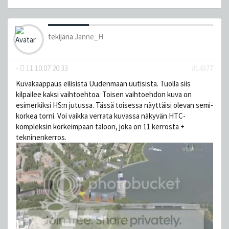
tekijänä
Janne_H
-
11.10.07 20:33
#14377
Kuvakaappaus eilisistä Uudenmaan uutisista. Tuolla siis
kilpailee kaksi vaihtoehtoa. Toisen vaihtoehdon kuva on
esimerkiksi HS:n jutussa. Tässä toisessa näyttäisi olevan semi-
korkea torni. Voi vaikka verrata kuvassa näkyvän HTC-
kompleksin korkeimpaan taloon, joka on 11 kerrosta +
tekninenkerros.