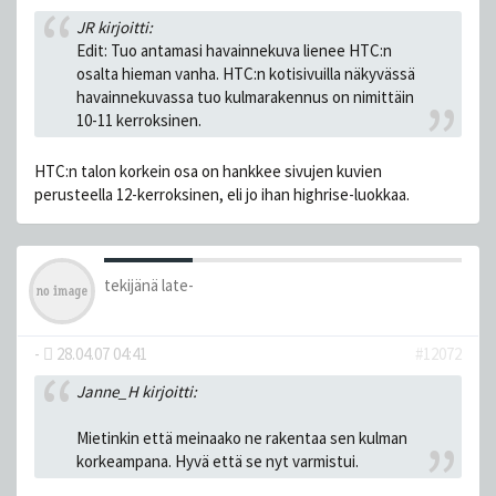
JR kirjoitti:
Edit: Tuo antamasi havainnekuva lienee HTC:n
osalta hieman vanha. HTC:n kotisivuilla näkyvässä
havainnekuvassa tuo kulmarakennus on nimittäin
10-11 kerroksinen.
HTC:n talon korkein osa on hankkee sivujen kuvien
perusteella 12-kerroksinen, eli jo ihan highrise-luokkaa.
tekijänä
late-
-
28.04.07 04:41
#12072
Janne_H kirjoitti:
Mietinkin että meinaako ne rakentaa sen kulman
korkeampana. Hyvä että se nyt varmistui.