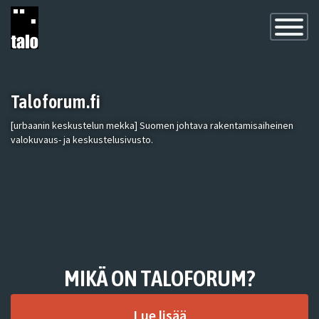
Toggle
Navigatio
Taloforum.fi
[urbaanin keskustelun mekka] Suomen johtava rakentamisaiheinen
valokuvaus- ja keskustelusivusto.
MIKÄ ON TALOFORUM?
Lue lisää