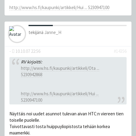
http://www.hs.fi/kaupunki/artikkeli/Hui ... 5230947100
tekijänä
Janne_H
-
10.10.07 22:56
#14356
RV kirjoitti:
http://www.hs.fi/kaupunki/artikkeli/Ota ...
5230942868
http://www.hs.fi/kaupunki/artikkeli/Hui ...
5230947100
Näyttäis noi uudet asunnot tulevan aivan HTC:n viereen tien
toiselle puolelle.
Toivottavasti tosta huippuyliopistosta tehään korkea
maamerkki.