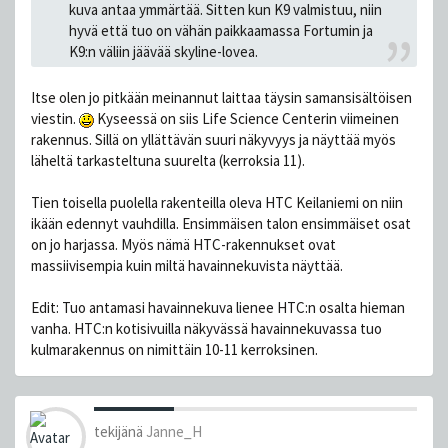
kuva antaa ymmärtää. Sitten kun K9 valmistuu, niin
hyvä että tuo on vähän paikkaamassa Fortumin ja
K9:n väliin jäävää skyline-lovea.
Itse olen jo pitkään meinannut laittaa täysin samansisältöisen
viestin.
Kyseessä on siis Life Science Centerin viimeinen
rakennus. Sillä on yllättävän suuri näkyvyys ja näyttää myös
läheltä tarkasteltuna suurelta (kerroksia 11).
Tien toisella puolella rakenteilla oleva HTC Keilaniemi on niin
ikään edennyt vauhdilla. Ensimmäisen talon ensimmäiset osat
on jo harjassa. Myös nämä HTC-rakennukset ovat
massiivisempia kuin miltä havainnekuvista näyttää.
Edit: Tuo antamasi havainnekuva lienee HTC:n osalta hieman
vanha. HTC:n kotisivuilla näkyvässä havainnekuvassa tuo
kulmarakennus on nimittäin 10-11 kerroksinen.
tekijänä
Janne_H