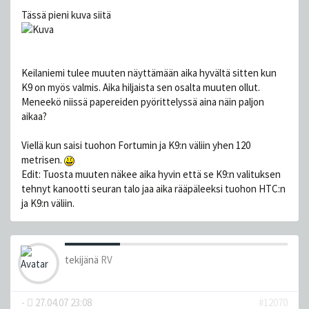
Tässä pieni kuva siitä
Keilaniemi tulee muuten näyttämään aika hyvältä sitten kun
K9 on myös valmis. Aika hiljaista sen osalta muuten ollut.
Meneekö niissä papereiden pyörittelyssä aina näin paljon
aikaa?
Viellä kun saisi tuohon Fortumin ja K9:n väliin yhen 120
metrisen.
Edit: Tuosta muuten näkee aika hyvin että se K9:n valituksen
tehnyt kanootti seuran talo jaa aika rääpäleeksi tuohon HTC:n
ja K9:n väliin.
tekijänä
RV
-
27.04.07 23:08
#12070