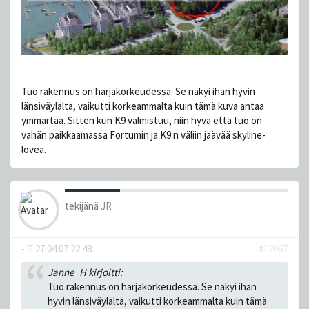
Tuo rakennus on harjakorkeudessa. Se näkyi ihan hyvin
länsiväylältä, vaikutti korkeammalta kuin tämä kuva antaa
ymmärtää. Sitten kun K9 valmistuu, niin hyvä että tuo on
vähän paikkaamassa Fortumin ja K9:n väliin jäävää skyline-
lovea.
tekijänä
JR
-
27.04.07 22:48
#12067
Janne_H kirjoitti:
Tuo rakennus on harjakorkeudessa. Se näkyi ihan
hyvin länsiväylältä, vaikutti korkeammalta kuin tämä