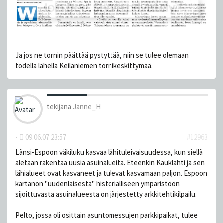
Ja jos ne tornin päättää pystyttää, niin se tulee olemaan
todella lähellä Keilaniemen tornikeskittymää.
tekijänä
Janne_H
-
09.06.07 23:57
#12963
Länsi-Espoon väkiluku kasvaa lähituleivaisuudessa, kun siellä
aletaan rakentaa uusia asuinalueita. Eteenkin Kauklahti ja sen
lähialueet ovat kasvaneet ja tulevat kasvamaan paljon. Espoon
kartanon ''uudenlaisesta'' historialliseen ympäristöön
sijoittuvasta asuinalueesta on järjestetty arkkitehtikilpailu.
Pelto, jossa oli osittain asuntomessujen parkkipaikat, tulee