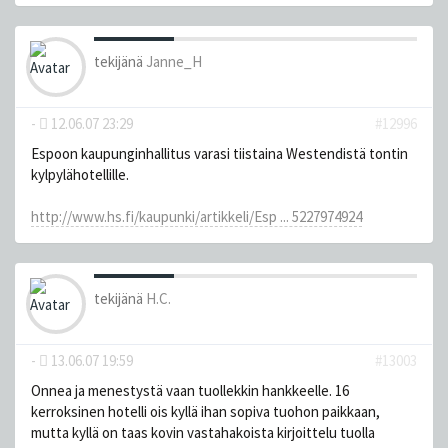
tekijänä
Janne_H
-
12.06.07 23:29
#12996
Espoon kaupunginhallitus varasi tiistaina Westendistä tontin
kylpylähotellille.
http://www.hs.fi/kaupunki/artikkeli/Esp ... 5227974924
tekijänä
H.C.
-
13.06.07 19:59
#13003
Onnea ja menestystä vaan tuollekkin hankkeelle. 16
kerroksinen hotelli ois kyllä ihan sopiva tuohon paikkaan,
mutta kyllä on taas kovin vastahakoista kirjoittelu tuolla