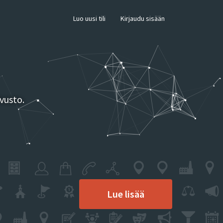
×
Luo uusi tili
Kirjaudu sisään
vusto.
Lue lisää