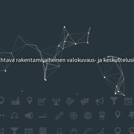
tava rakentamisaiheinen valokuvaus- ja keskustelusi