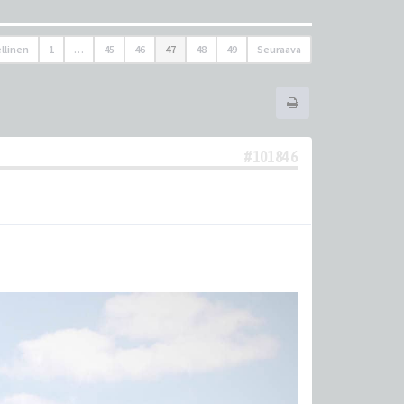
llinen
1
…
45
46
47
48
49
Seuraava
#101846