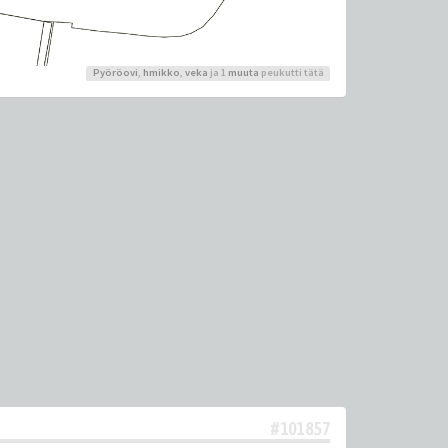
Pyöröovi
,
hmikko
,
veka
ja 1
muuta
peukutti tätä
#101857