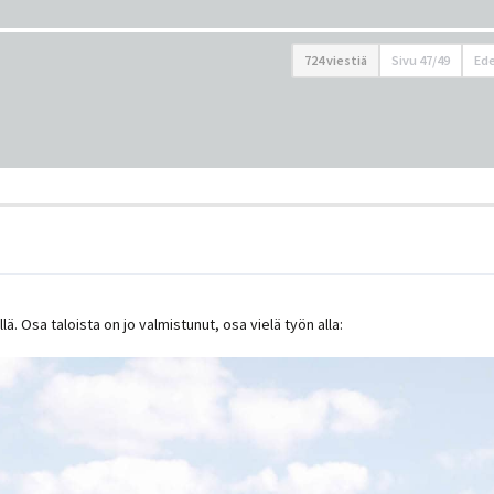
724 viestiä
Sivu
47
/
49
Ede
llä. Osa taloista on jo valmistunut, osa vielä työn alla: