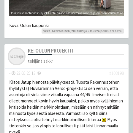
Kuva: Oulun kaupunki
veka
,
Kervolainen
,
tiiliskivi
ja 2
muuta
peukutti tätä
RE: OULUN PROJEKTIT
tekijänä
sakkr
-
23.05.25 13:49
#108198
Kiitos Jatup hienosta päivityksestä. Tuosta Rakennustehon
(hylätystä) Huvilarannan Verso-projektista sen verran, että
asuntoja oli vielä viime viikolla vapaana 44/46. Ilmeisesti eivät
olleet menneet kovin hyvin kaupaksi, pakko myös kyllä hieman
kritisoida heidän markkinointiaan, missään en nähnyt mitään
mainosta kyseisestä alueesta. Varmasti iso kyltti siinä
risteyksessä olisi tehnyt markkinoinnillisesti terää
Myös
tietenkin se, jos yliopisto lopullisesti päättäisi Linnanmaalla
pysyä.