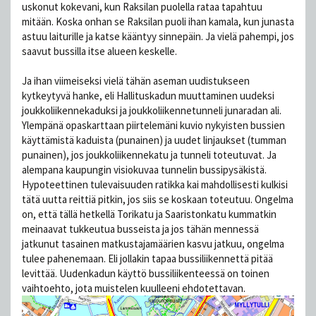
uskonut kokevani, kun Raksilan puolella rataa tapahtuu
mitään. Koska onhan se Raksilan puoli ihan kamala, kun junasta
astuu laiturille ja katse kääntyy sinnepäin. Ja vielä pahempi, jos
saavut bussilla itse alueen keskelle.
Ja ihan viimeiseksi vielä tähän aseman uudistukseen
kytkeytyvä hanke, eli Hallituskadun muuttaminen uudeksi
joukkoliikennekaduksi ja joukkoliikennetunneli junaradan ali.
Ylempänä opaskarttaan piirtelemäni kuvio nykyisten bussien
käyttämistä kaduista (punainen) ja uudet linjaukset (tumman
punainen), jos joukkoliikennekatu ja tunneli toteutuvat. Ja
alempana kaupungin visiokuvaa tunnelin bussipysäkistä.
Hypoteettinen tulevaisuuden ratikka kai mahdollisesti kulkisi
tätä uutta reittiä pitkin, jos siis se koskaan toteutuu. Ongelma
on, että tällä hetkellä Torikatu ja Saaristonkatu kummatkin
meinaavat tukkeutua busseista ja jos tähän mennessä
jatkunut tasainen matkustajamäärien kasvu jatkuu, ongelma
tulee pahenemaan. Eli jollakin tapaa bussiliikennettä pitää
levittää. Uudenkadun käyttö bussiliikenteessä on toinen
vaihtoehto, jota muistelen kuulleeni ehdotettavan.