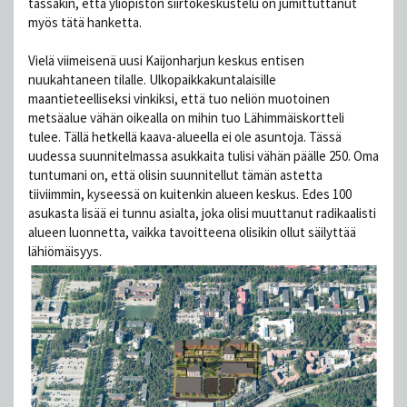
tässäkin, että yliopiston siirtokeskustelu on jumittuttanut
myös tätä hanketta.
Vielä viimeisenä uusi Kaijonharjun keskus entisen
nuukahtaneen tilalle. Ulkopaikkakuntalaisille
maantieteelliseksi vinkiksi, että tuo neliön muotoinen
metsäalue vähän oikealla on mihin tuo Lähimmäiskortteli
tulee. Tällä hetkellä kaava-alueella ei ole asuntoja. Tässä
uudessa suunnitelmassa asukkaita tulisi vähän päälle 250. Oma
tuntumani on, että olisin suunnitellut tämän astetta
tiiviimmin, kyseessä on kuitenkin alueen keskus. Edes 100
asukasta lisää ei tunnu asialta, joka olisi muuttanut radikaalisti
alueen luonnetta, vaikka tavoitteena olisikin ollut säilyttää
lähiömäisyys.