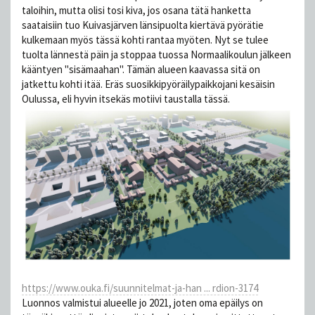
taloihin, mutta olisi tosi kiva, jos osana tätä hanketta
saataisiin tuo Kuivasjärven länsipuolta kiertävä pyörätie
kulkemaan myös tässä kohti rantaa myöten. Nyt se tulee
tuolta lännestä päin ja stoppaa tuossa Normaalikoulun jälkeen
kääntyen "sisämaahan". Tämän alueen kaavassa sitä on
jatkettu kohti itää. Eräs suosikkipyöräilypaikkojani kesäisin
Oulussa, eli hyvin itsekäs motiivi taustalla tässä.
https://www.ouka.fi/suunnitelmat-ja-han ... rdion-3174
Luonnos valmistui alueelle jo 2021, joten oma epäilys on