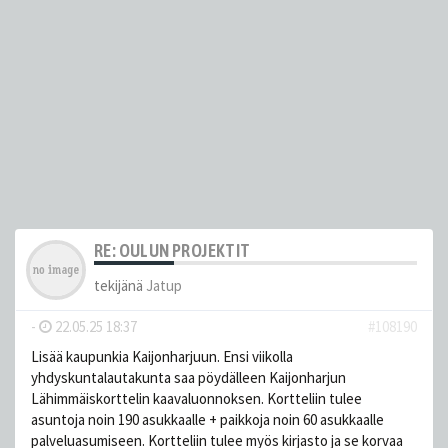
RE: OULUN PROJEKTIT
tekijänä
Jatup
-
22.05.25 18:37
#108190
Lisää kaupunkia Kaijonharjuun. Ensi viikolla
yhdyskuntalautakunta saa pöydälleen Kaijonharjun
Lähimmäiskorttelin kaavaluonnoksen. Kortteliin tulee
asuntoja noin 190 asukkaalle + paikkoja noin 60 asukkaalle
palveluasumiseen. Kortteliin tulee myös kirjasto ja se korvaa