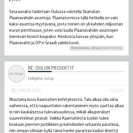
Seuraavaksi taidetaan Oulussa odotella Skanskan
Plaanavahdin asuntoja. Plaanatornissa tällä hetkellä on vain
kaksi asuntoa myytävänä, josta toinen on yli kahden miljoonan
euron penthouse, joten voisi luulla Plaanavahdin asuntojen
menevän kivasti kaupaksi. Keskusta kasvaa ylöspäin, kun
Plaanavahti ja OP:n Graadi valmistuvat.
Kervolainen
,
Jatup
peukutti tätä
RE: OULUN PROJEKTIT
tekijänä
Jatup
-
14.06.25 10:13
#108280
Muutama kuva Kaarnatien kehityksestä. Talo alkaa olla siinä
vaiheessa, että naapuritalon rakentaminen myös saattaa alkaa
ei niin kaukaisessa tulevaisuudessa, mikäli alkuperäiset
suunnitelmat pitävät. Vaikka Kaarnatiestä tuskin tulee
koskaan pienten putiikkien ja kahviloiden urbaania paratiisia,
niin omaan silmään kyllä tämä hanke parantaa kadun ilmettä