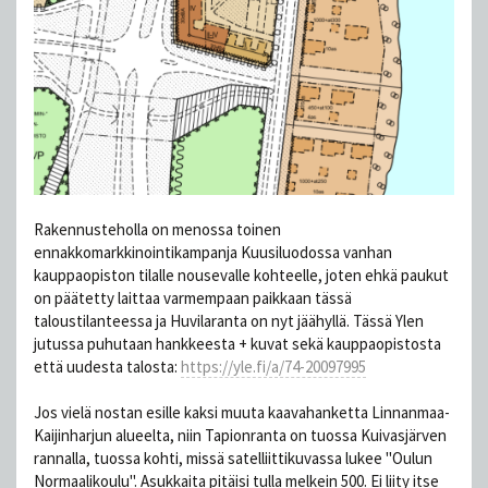
Rakennusteholla on menossa toinen
ennakkomarkkinointikampanja Kuusiluodossa vanhan
kauppaopiston tilalle nousevalle kohteelle, joten ehkä paukut
on päätetty laittaa varmempaan paikkaan tässä
taloustilanteessa ja Huvilaranta on nyt jäähyllä. Tässä Ylen
jutussa puhutaan hankkeesta + kuvat sekä kauppaopistosta
että uudesta talosta:
https://yle.fi/a/74-20097995
Jos vielä nostan esille kaksi muuta kaavahanketta Linnanmaa-
Kaijinharjun alueelta, niin Tapionranta on tuossa Kuivasjärven
rannalla, tuossa kohti, missä satelliittikuvassa lukee "Oulun
Normaalikoulu". Asukkaita pitäisi tulla melkein 500. Ei liity itse