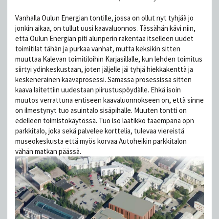
Vanhalla Oulun Energian tontille, jossa on ollut nyt tyhjää jo
jonkin aikaa, on tullut uusi kaavaluonnos. Tässähän kävi niin,
että Oulun Energian piti alunperin rakentaa itselleen uudet
toimitilat tähän ja purkaa vanhat, mutta keksikin sitten
muuttaa Kalevan toimitiloihin Karjasillalle, kun lehden toimitus
siirtyi ydinkeskustaan, joten jäljelle jäi tyhjä hiekkakenttä ja
keskeneräinen kaavaprosessi. Samassa prosessissa sitten
kaava laitettiin uudestaan piirustuspöydälle. Ehkä isoin
muutos verrattuna entiseen kaavaluonnokseen on, että sinne
on ilmestynyt tuo asuintalo sisäpihalle. Muuten tontti on
edelleen toimistokäytössä. Tuo iso laatikko taaempana opn
parkkitalo, joka sekä palvelee korttelia, tulevaa viereistä
museokeskusta että myös korvaa Autoheikin parkkitalon
vähän matkan päässä.