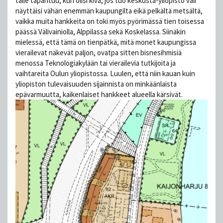
tälle tapahtuu, kun olisi kiva, jos tuo keskusta-yliopisto väli
näyttäisi vähän enemmän kaupungilta eikä pelkältä metsältä,
vaikka muita hankkeita on toki myös pyörimässä tien toisessa
päässä Välivainiolla, Alppilassa sekä Koskelassa. Siinäkin
mielessä, että tämä on tienpätkä, mitä monet kaupungissa
vierailevat näkevät paljon, ovatpa sitten bisnesihmisiä
menossa Teknologiakylään tai vierailevia tutkijoita ja
vaihtareita Oulun yliopistossa. Luulen, että niin kauan kuin
yliopiston tulevaisuuden sijainnista on minkäänlaista
epävarmuutta, kaikenlaiset hankkeet alueella kärsivät.