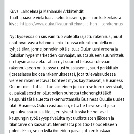
Kuva: Lahdelma ja Mahlamäki Arkkitehdit
Täältä pääsee vielä kaavaselostukseen, jossa on kaikenlaista
kivaa:
https://www.ouka.fi/suunnitelmat-ja-han ... torakennus
Nyt kyseessä on siis vain tuo violetilla rajattu rakennus, muut
osat ovat vasta hahmotelmia. Tuossa oikealla puolella on
tyhjää tilaa, jonne jonnekin pitäisi tulla Oulun uusi areena ja
Raksilan hypermarkettien korvaajat, mutta alueen suunnittelu
on täysin auki vielä. Tähän nyt suunnittelussa tulevaan
rakennukseen on tulossa uusi bussiasema, suuri parkkitalo
(itseasiassa iso osa rakennuksesta), jota tulevaisuudessa
viereen rakennettavat kohteet myös käyttäisivät ja Business
Oulun toimistotilaa. Tuo viimeinen juttu on se kontroversiaali,
eli paikallisesti on ollut paljon puhetta tekohengittääkö
kaupunki tätä aluetta rakennuttamalla Business Oululle uudet
tilat. Business Oulun vastaus on, että he tarvitsevat joka
tapauksessa uusia tiloja, erityisesti koska he hoitavat
kaupungin työllisyyspalveluita nyt uudistusten jälkeen ja
tilantarve on kasvanut. Menemättä poliittis-taloudelliseen
polemiikkiin, se on kyllä ihmeiden päivä, jota en koskaan