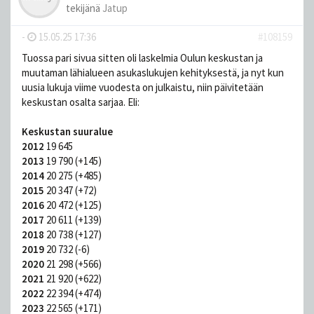
tekijänä
Jatup
-
15.05.25 17:36
#108159
Tuossa pari sivua sitten oli laskelmia Oulun keskustan ja
muutaman lähialueen asukaslukujen kehityksestä, ja nyt kun
uusia lukuja viime vuodesta on julkaistu, niin päivitetään
keskustan osalta sarjaa. Eli:
Keskustan suuralue
2012
19 645
2013
19 790 (+145)
2014
20 275 (+485)
2015
20 347 (+72)
2016
20 472 (+125)
2017
20 611 (+139)
2018
20 738 (+127)
2019
20 732 (-6)
2020
21 298 (+566)
2021
21 920 (+622)
2022
22 394 (+474)
2023
22 565 (+171)