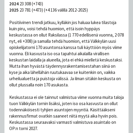
2024
23 308 (+743)
2025
23 781 (+473) (+4 136 välillä 2012-2025)
Positiivinen trendi jatkuu, kylläkin jos haluaa lukea tilastoja
kuin piru, voisi tehdä huomion, että isoin hyppäys
keskustassa on ollut Raksilassa (1 770 edellisenä vuonna, 2 078
nyt, eli +308) ja samalla tehdä huomion, että Välkkylän uusi
opiskelijatorni 170 asuntonsa kanssa tuli käyttöön myös viime
vuonna. Eli kasvusta iso osa tapahtui aikalailla virallisen
keskustan laidalla ja alueella, jota ei ehkä mielletä keskustaksi.
Mutta ihan hyvästä täydennysrakentamisestahan siinä on
kyse ja aika lähellähän ruutukaavaa se kuitenkin on, vaikka
urheilualuetta ja puistoja välissä. Ja ilman sitäkin keskusta on
ollut plussalla noin 170 asukasta.
Keskustassa ei ole tainnut valmistua viime vuonna muita taloja
tuon Välkkylän tornin lisäksi, joten iso osa kasvusta on ollut
todennäköisesti tyhjien asuntojen myyntiä. Käsittääkseni
rakennusfirmat ovatkin saaneet niitä myytä aika hyvin pois.
Keskustassa seuraavaksi varmasti valmistuva asuintalo on
OP:n torni 2027.