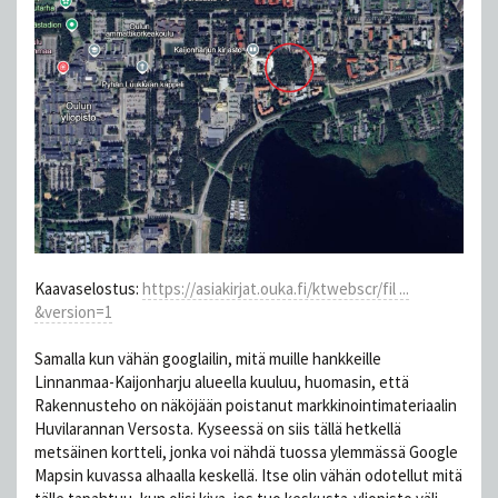
Kaavaselostus:
https://asiakirjat.ouka.fi/ktwebscr/fil ...
&version=1
Samalla kun vähän googlailin, mitä muille hankkeille
Linnanmaa-Kaijonharju alueella kuuluu, huomasin, että
Rakennusteho on näköjään poistanut markkinointimateriaalin
Huvilarannan Versosta. Kyseessä on siis tällä hetkellä
metsäinen kortteli, jonka voi nähdä tuossa ylemmässä Google
Mapsin kuvassa alhaalla keskellä. Itse olin vähän odotellut mitä