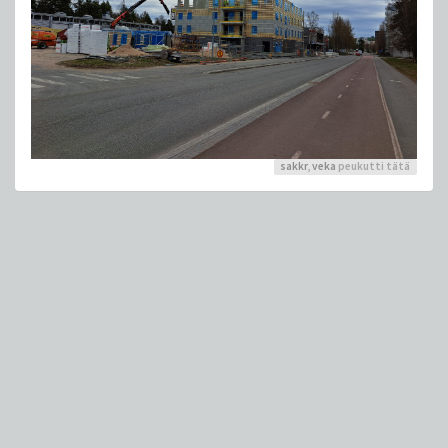
sakkr
,
veka
peukutti tätä