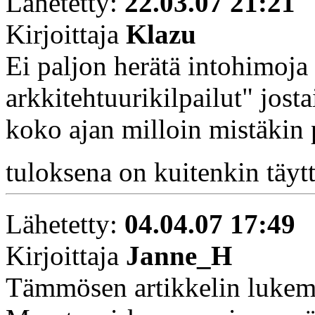
Lähetetty:
22.03.07 21:21
Kirjoittaja
Klazu
Ei paljon herätä intohimoja
arkkitehtuurikilpailut" josta
koko ajan milloin mistäkin p
tuloksena on kuitenkin täyt
Lähetetty:
04.04.07 17:49
Kirjoittaja
Janne_H
Tämmösen artikkelin lukemi