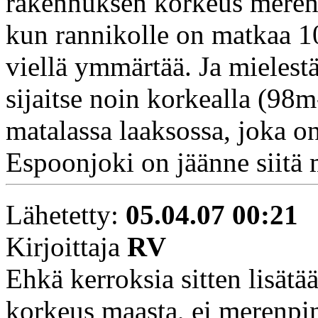
rakennuksen korkeus meren
kun rannikolle on matkaa 1
viellä ymmärtää. Ja mielest
sijaitse noin korkealla (98
matalassa laaksossa, joka 
Espoonjoki on jäänne siitä 
Lähetetty:
05.04.07 00:21
Kirjoittaja
RV
Ehkä kerroksia sitten lisät
korkeus maasta, ei merenpi