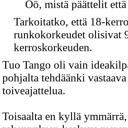
Öö, mistä päättelit et
Tarkoitatko, että 18-kerr
runkokorkeudet olisivat 
kerroskorkeuden.
Tuo Tango oli vain ideakilpa
pohjalta tehdäänki vastaav
toiveajattelua.
Toisaalta en kyllä ymmärrä,