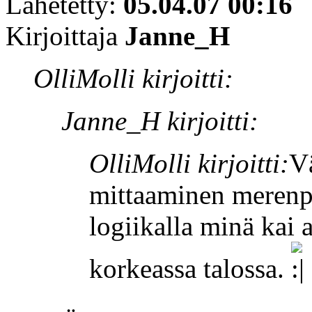
Lähetetty:
05.04.07 00:16
Kirjoittaja
Janne_H
OlliMolli kirjoitti:
Janne_H kirjoitti:
OlliMolli kirjoitti:
V
mittaaminen merenpi
logiikalla minä kai
korkeassa talossa.