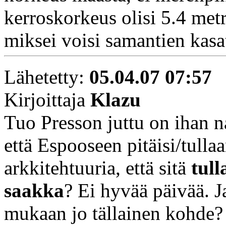
kerroskorkeus olisi 5.4 metr
miksei voisi samantien kasa
Lähetetty:
05.04.07 07:57
Kirjoittaja
Klazu
Tuo Presson juttu on ihan 
että Espooseen pitäisi/tulla
arkkitehtuuria, että sitä
tul
saakka
? Ei hyvää päivää. 
mukaan jo tällainen kohde