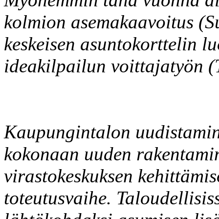
kolmion asemakaavoitus (Suv
keskeisen asuntokorttelin 
ideakilpailun voittajatyön 
Kaupungintalon uudistamin
kokonaan uuden rakentamin
virastokeskuksen kehittäm
toteutusvaihe. Taloudellisis