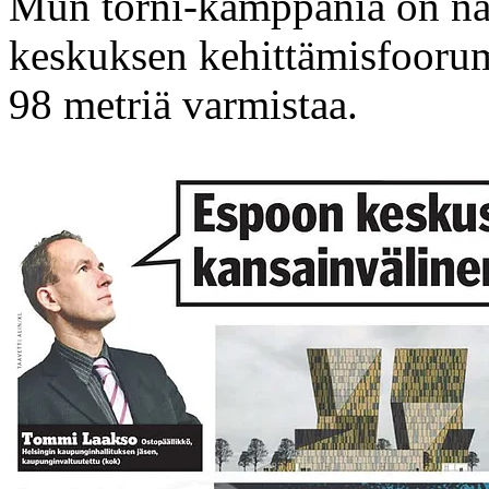
Mun torni-kamppania on nä
keskuksen kehittämisfoorum
98 metriä varmistaa.