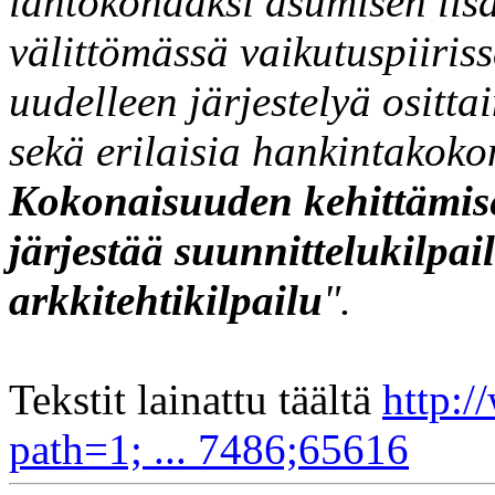
lähtökohdaksi asumisen lis
välittömässä vaikutuspiiris
uudelleen järjestelyä ositt
sekä erilaisia hankintakoko
Kokonaisuuden kehittämise
järjestää suunnittelukilp
arkkitehtikilpailu
".
Tekstit lainattu täältä
http:/
path=1; ... 7486;65616