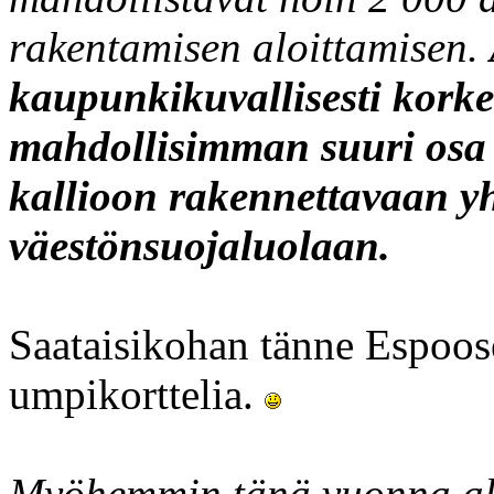
rakentamisen aloittamisen.
kaupunkikuvallisesti korke
mahdollisimman suuri osa p
kallioon rakennettavaan yhd
väestönsuojaluolaan.
Saataisikohan tänne Espoos
umpikorttelia.
Myöhemmin tänä vuonna alo