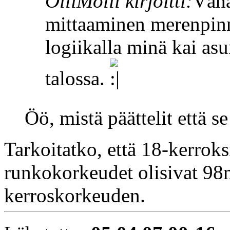
OlliMolli kirjoitti:
Vähä
mittaaminen merenpinn
logiikalla minä kai as
talossa.
Öö, mistä päättelit että 
Tarkoitatko, että 18-kerrok
runkokorkeudet olisivat 98m
kerroskorkeuden.