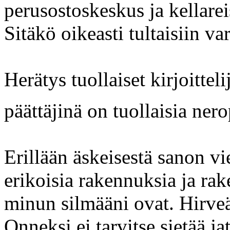
perusostoskeskus ja kellarei
Sitäkö oikeasti tultaisiin v
Herätys tuollaiset kirjoittel
päättäjinä on tuollaisia nero
Erillään äskeisestä sanon vi
erikoisia rakennuksia ja ra
minun silmääni ovat. Hirveä 
Onneksi ei tarvitse sietää j