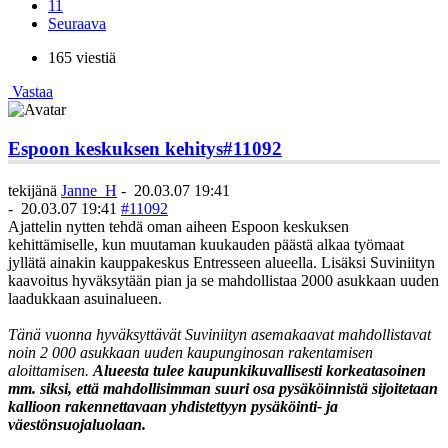
11
Seuraava
165 viestiä
Vastaa
Espoon keskuksen kehitys
#11092
tekijänä
Janne_H
-
20.03.07 19:41
-
20.03.07 19:41
#11092
Ajattelin nytten tehdä oman aiheen Espoon keskuksen
kehittämiselle, kun muutaman kuukauden päästä alkaa työmaat
jyllätä ainakin kauppakeskus Entresseen alueella. Lisäksi Suviniityn
kaavoitus hyväksytään pian ja se mahdollistaa 2000 asukkaan uuden
laadukkaan asuinalueen.
Tänä vuonna hyväksyttävät Suviniityn asemakaavat mahdollistavat
noin 2 000 asukkaan uuden kaupunginosan rakentamisen
aloittamisen.
Alueesta tulee kaupunkikuvallisesti korkeatasoinen
mm. siksi, että mahdollisimman suuri osa pysäköinnistä sijoitetaan
kallioon rakennettavaan yhdistettyyn pysäköinti- ja
väestönsuojaluolaan.