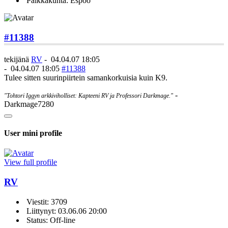
Paikkakunta: Espoo
#11388
tekijänä
RV
-
04.04.07 18:05
-
04.04.07 18:05
#11388
Tulee sitten suurinpiirtein samankorkuisia kuin K9.
-
"Tohtori Iggyn arkkiviholliset: Kapteeni RV ja Professori Darkmage."
Darkmage7280
User mini profile
View full profile
RV
Viestit: 3709
Liittynyt: 03.06.06 20:00
Status: Off-line