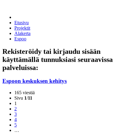
Etusivu
Projektit
Alakerta
Espoo
Rekisteröidy tai kirjaudu sisään
käyttämällä tunnuksiasi seuraavissa
palveluissa:
Espoon keskuksen kehitys
165 viestiä
Sivu
1
/
11
1
2
3
4
5
…