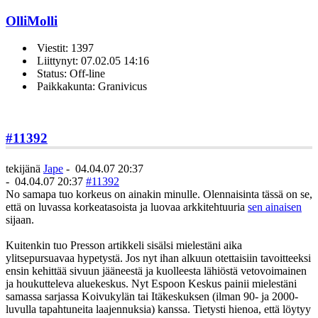
OlliMolli
Viestit: 1397
Liittynyt: 07.02.05 14:16
Status: Off-line
Paikkakunta: Granivicus
#11392
tekijänä
Jape
-
04.04.07 20:37
-
04.04.07 20:37
#11392
No samapa tuo korkeus on ainakin minulle. Olennaisinta tässä on se,
että on luvassa korkeatasoista ja luovaa arkkitehtuuria
sen ainaisen
sijaan.
Kuitenkin tuo Presson artikkeli sisälsi mielestäni aika
ylitsepursuavaa hypetystä. Jos nyt ihan alkuun otettaisiin tavoitteeksi
ensin kehittää sivuun jääneestä ja kuolleesta lähiöstä vetovoimainen
ja houkutteleva aluekeskus. Nyt Espoon Keskus painii mielestäni
samassa sarjassa Koivukylän tai Itäkeskuksen (ilman 90- ja 2000-
luvulla tapahtuneita laajennuksia) kanssa. Tietysti hienoa, että löytyy