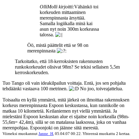
OlliMolli kirjoitti:
Vähänkö toi
korkeuden mittaaminen
merenpinnasta ärsyttää.
Samalla logiikalla minä kai
asun nyt noin 300m korkeassa
talossa.
Öö, mistä päättelit että se 98 on
merenpinnasta
Tarkoitatko, että 18-kerroksisten rakennusten
runkokorkeudet olisivat 98m? Se tekisi sellaisen 5,5m
kerroskorkeuden.
Tuo Tango oli vain ideakilpailun voittaja. Entä, jos sen pohjalta
tehdäänki vastaava 100 metrinen.
No joo, toiveajattelua.
Toisaalta en kyllä ymmärrä, mitä järkeä on ilmoittaa rakennuksen
korkeus merenpinnasta Espoon keskustassa, kun rannikolle on
matkaa 10 kilometriä. Keilaniemen nyt viellä ymmärtää. Ja
mielestäni Espoon keskustan alue ei sijaitse noin korkealla (98m-
55,6m= 42,4m), sillä se on matalassa laaksossa, joka on vanhaa
merenpohjaa. Espoonjoki on jäänne siitä merestä.
Viimeksi muokannut
Janne_H
, 05.04.07 00:22. Yhteensä muokattu 2 kertaa.