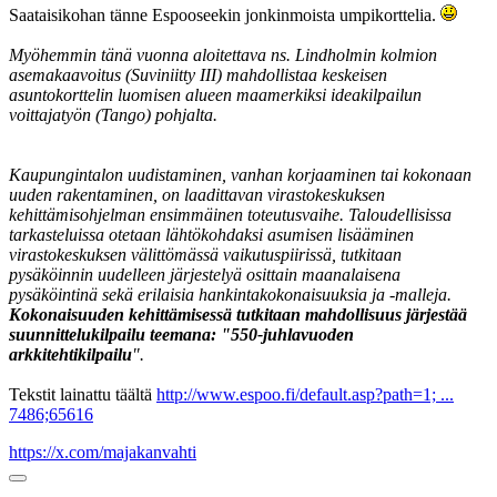
Saataisikohan tänne Espooseekin jonkinmoista umpikorttelia.
Myöhemmin tänä vuonna aloitettava ns. Lindholmin kolmion
asemakaavoitus (Suviniitty III) mahdollistaa keskeisen
asuntokorttelin luomisen alueen maamerkiksi ideakilpailun
voittajatyön (Tango) pohjalta.
Kaupungintalon uudistaminen, vanhan korjaaminen tai kokonaan
uuden rakentaminen, on laadittavan virastokeskuksen
kehittämisohjelman ensimmäinen toteutusvaihe. Taloudellisissa
tarkasteluissa otetaan lähtökohdaksi asumisen lisääminen
virastokeskuksen välittömässä vaikutuspiirissä, tutkitaan
pysäköinnin uudelleen järjestelyä osittain maanalaisena
pysäköintinä sekä erilaisia hankintakokonaisuuksia ja -malleja.
Kokonaisuuden kehittämisessä tutkitaan mahdollisuus järjestää
suunnittelukilpailu teemana: "550-juhlavuoden
arkkitehtikilpailu
".
Tekstit lainattu täältä
http://www.espoo.fi/default.asp?path=1; ...
7486;65616
https://x.com/majakanvahti