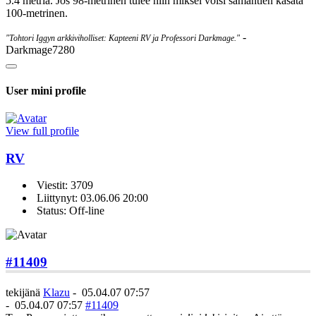
5.4 metriä. Jos 98-metrinen tulee niin miksei voisi samantien kasata
100-metrinen.
-
"Tohtori Iggyn arkkiviholliset: Kapteeni RV ja Professori Darkmage."
Darkmage7280
User mini profile
View full profile
RV
Viestit: 3709
Liittynyt: 03.06.06 20:00
Status: Off-line
#11409
tekijänä
Klazu
-
05.04.07 07:57
-
05.04.07 07:57
#11409