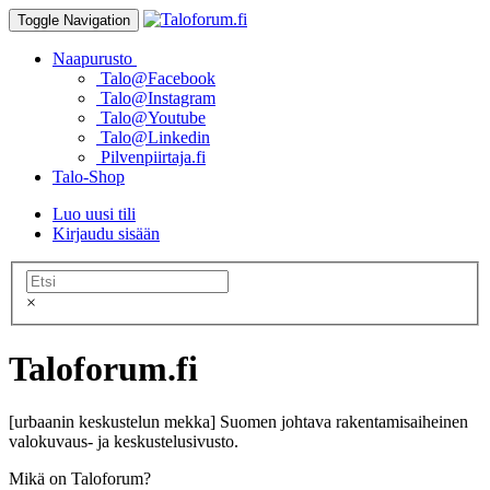
Toggle Navigation
Naapurusto
Talo@Facebook
Talo@Instagram
Talo@Youtube
Talo@Linkedin
Pilvenpiirtaja.fi
Talo-Shop
Luo uusi tili
Kirjaudu sisään
×
Taloforum.fi
[urbaanin keskustelun mekka] Suomen johtava rakentamisaiheinen
valokuvaus- ja keskustelusivusto.
Mikä on Taloforum?