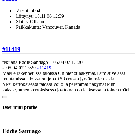
Viestit: 5064
Liittynyt: 18.11.06 12:39
Status: Off-line
Paikkakunta: Vancouver, Kanada
#11419
tekijänä
Eddie Santiago
-
05.04.07 13:20
-
05.04.07 13:20
#11419
Mäelle rakennetussa taloissa On hienot näkymät.Esim suvelassa
muutamissa taloissa on jopa +5 kerrosta jyrkän mäen takia.
Yksi kerroksisessa talossa voi olla paremmat näkymät kuin
kaksikymmen kerroksisessa jos toinen on laaksossa ja toinen mäellä.
User mini profile
Eddie Santiago