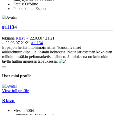
Status: Off-line
Paikkakunta: Espoo
#11134
tekijänä
Klazu
-
22.03.07 21:21
-
22.03.07 21:21
#11134
Ei paljon herätä intohimoja nämä "kansainväliset
arkkitehtuurikilpailut" jostain kohteesta. Noita järjestetään koko ajan
milloin mistäkin peltomarketista lähtien. Ja tuloksena on kuitenkin
täyttä huttua monessa tapauksessa.
User mini profile
View full profile
Klazu
Viestit: 5064