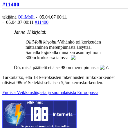
#11400
tekijänä
OlliMolli
-
05.04.07 00:11
-
05.04.07 00:11
#11400
Janne_H kirjoitti:
OlliMolli kirjoitti:
Vähänkö toi korkeuden
mittaaminen merenpinnasta ärsyttää.
Samalla logiikalla minä kai asun nyt noin
300m korkeassa talossa.
Öö, mistä päättelit että se 98 on merenpinnasta
Tarkoitatko, että 18-kerroksisten rakennusten runkokorkeudet
olisivat 98m? Se tekisi sellaisen 5,5m kerroskorkeuden.
Fudista Veikkausliigasta ja suomalaisista Euroopassa