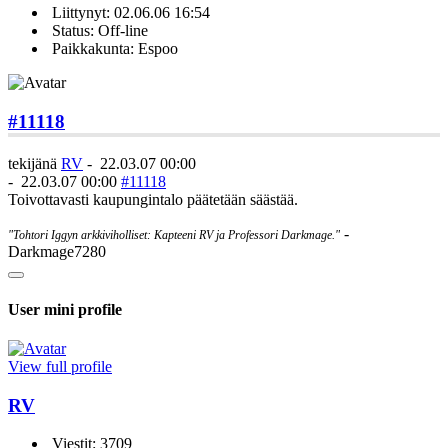
Liittynyt: 02.06.06 16:54
Status: Off-line
Paikkakunta: Espoo
#11118
tekijänä
RV
-
22.03.07 00:00
-
22.03.07 00:00
#11118
Toivottavasti kaupungintalo päätetään säästää.
-
"Tohtori Iggyn arkkiviholliset: Kapteeni RV ja Professori Darkmage."
Darkmage7280
User mini profile
View full profile
RV
Viestit: 3709