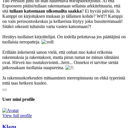
Tuo Presson juttu on ihan naurettava
mielipidekirjoitus
. Ai että
Espooseen pitäisi/tullaan rakentamaan sellaista arkkitehtuuria, että
sitä
tullaan katsomaan ulkomailta saakka
? Ei hyvää päivää. Ja
Kamppi on kirjoituksen mukaan jo tällainen kohde? Wtf?! Kamppi
on vain perusostoskeskus ja kellareista löytyy joku bussiterminaali!
Sitäkö oikeasti tultaisiin varta vasten katsomaan?!
Herätys tuollaiset kirjoittelijat. On todella pelottavaa jos päättäjinä on
tuollaisia neropatteja.
Erillään äskeisestä sanon vielä, että onhan nuo kaksi erikoisia
rakennuksia ja rakentakoot, mutta pirun rumat ne minun silmääni
ovat. Hirveä tuo ruutukuviointi...hrrrr... Onneksi ei tarvitse sietää
jatkossakaan tuollaisia naapureina.
Ja rakennuskorkeuden mittaaminen merenpinnasta on ehkä typerintä
mitä taas hetkeen kuulee.
User mini profile
View full profile
Klazu