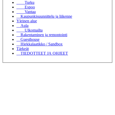
Turku
Espoo
Vantaa
Kaupunkisuunnittelu ja liikenne
Yleinen alue
Aula
Ulkomailta
Rakentaminen ja remontointi
Guesthouse
Hiekkalaatikko / Sandbox
Tärkeät
TIEDOTTEET JA OHJEET