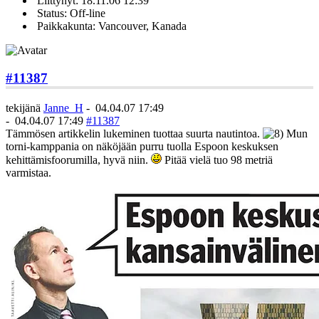
Liittynyt: 18.11.06 12:39
Status: Off-line
Paikkakunta: Vancouver, Kanada
#11387
tekijänä
Janne_H
-
04.04.07 17:49
-
04.04.07 17:49
#11387
Tämmösen artikkelin lukeminen tuottaa suurta nautintoa.
Mun
torni-kamppania on näköjään purru tuolla Espoon keskuksen
kehittämisfoorumilla, hyvä niin.
Pitää vielä tuo 98 metriä
varmistaa.