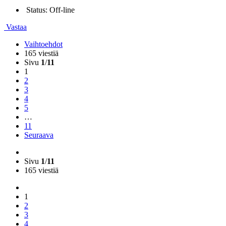
Status: Off-line
Vastaa
Vaihtoehdot
165 viestiä
Sivu
1
/
11
1
2
3
4
5
…
11
Seuraava
Sivu
1
/
11
165 viestiä
1
2
3
4