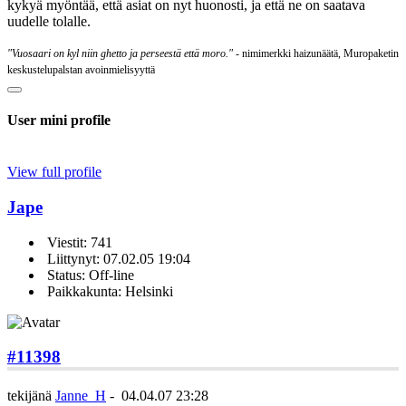
kykyä myöntää, että asiat on nyt huonosti, ja että ne on saatava
uudelle tolalle.
"Vuosaari on kyl niin ghetto ja perseestä että moro."
- nimimerkki haizunäätä, Muropaketin
keskustelupalstan avoinmielisyyttä
User mini profile
View full profile
Jape
Viestit: 741
Liittynyt: 07.02.05 19:04
Status: Off-line
Paikkakunta: Helsinki
#11398
tekijänä
Janne_H
-
04.04.07 23:28