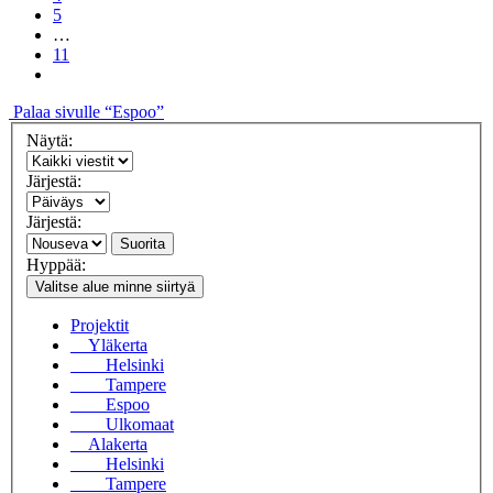
5
…
11
Palaa sivulle “Espoo”
Näytä:
Järjestä:
Järjestä:
Suorita
Hyppää:
Valitse alue minne siirtyä
Projektit
Yläkerta
Helsinki
Tampere
Espoo
Ulkomaat
Alakerta
Helsinki
Tampere