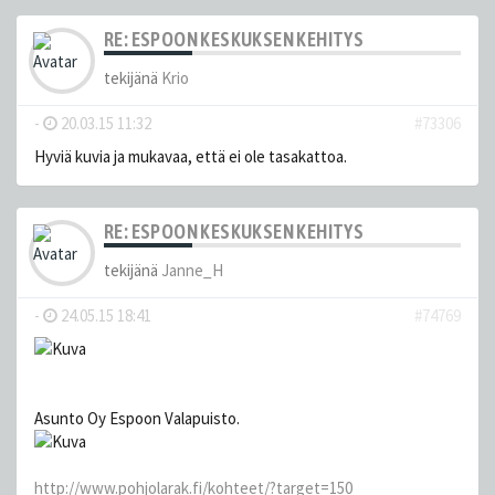
RE: ESPOON KESKUKSEN KEHITYS
tekijänä
Krio
-
20.03.15 11:32
#73306
Hyviä kuvia ja mukavaa, että ei ole tasakattoa.
RE: ESPOON KESKUKSEN KEHITYS
tekijänä
Janne_H
-
24.05.15 18:41
#74769
Asunto Oy Espoon Valapuisto.
http://www.pohjolarak.fi/kohteet/?target=150