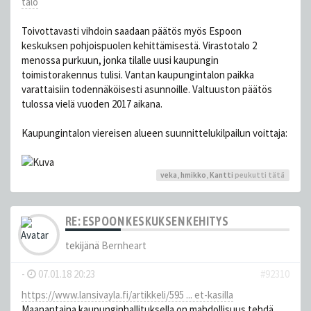
talo
Toivottavasti vihdoin saadaan päätös myös Espoon
keskuksen pohjoispuolen kehittämisestä. Virastotalo 2
menossa purkuun, jonka tilalle uusi kaupungin
toimistorakennus tulisi. Vantan kaupungintalon paikka
varattaisiin todennäköisesti asunnoille. Valtuuston päätös
tulossa vielä vuoden 2017 aikana.
Kaupungintalon viereisen alueen suunnittelukilpailun voittaja:
veka
,
hmikko
,
Kantti
peukutti tätä
RE: ESPOON KESKUKSEN KEHITYS
tekijänä
Bernheart
-
07.01.18 20:23
#92310
https://www.lansivayla.fi/artikkeli/595 ... et-kasilla
Maanantaina kaupunginhallituksella on mahdollisuus tehdä