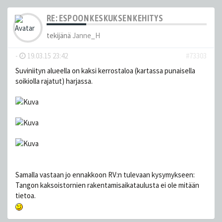
RE: ESPOON KESKUKSEN KEHITYS
tekijänä
Janne_H
-
19.03.15 23:42
#73303
Suviniityn alueella on kaksi kerrostaloa (kartassa punaisella
soikiolla rajatut) harjassa.
Samalla vastaan jo ennakkoon RV:n tulevaan kysymykseen:
Tangon kaksoistornien rakentamisaikataulusta ei ole mitään
tietoa.