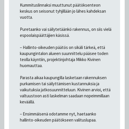
Kummituslinnaksi muuttunut päätöksenteon
keskus on seisonut tyhjillään jo lähes kahdeksan
vuotta.
Puretaanko vai säilytetäänkö rakennus, on siis vielä
espoolaispäättäjien käsissä.
– Hallinto-oikeuden päätös on sikäli tärkeä, että
kaupungintalon alueen suunnittelu pääsee toden
teolla käyntiin, projektinjohtaja Mikko Kivinen
huomauttaa.
Parasta aikaa kaupungilla lasketaan rakennuksen
purkamisen tai säilyttämisen kustannuksia ja
vaikutuksia jatkosuunnitteluun. Kivinen arvioi, että
valtuustoon asti laskelman saadaan nopeimmillaan
keväällä.
– Ensimmäisenä odotamme nyt, haetaanko
hallinto-oikeuden päätökseen valituslupaa.