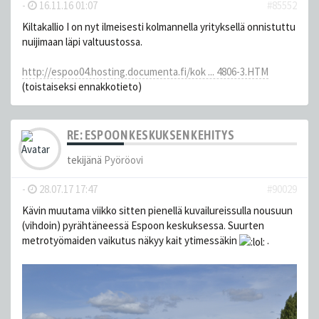
-
16.11.16 01:07
#85552
Kiltakallio I on nyt ilmeisesti kolmannella yrityksellä onnistuttu
nuijimaan läpi valtuustossa.
http://espoo04.hosting.documenta.fi/kok ... 4806-3.HTM
(toistaiseksi ennakkotieto)
RE: ESPOON KESKUKSEN KEHITYS
tekijänä
Pyöröovi
-
28.07.17 17:47
#90029
Kävin muutama viikko sitten pienellä kuvailureissulla nousuun
(vihdoin) pyrähtäneessä Espoon keskuksessa. Suurten
metrotyömaiden vaikutus näkyy kait ytimessäkin
.