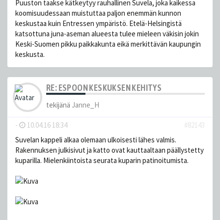
Puuston taakse kätkeytyy rauhallinen Suvela, joka kaikessa
koomisuudessaan muistuttaa paljon enemmän kunnon
keskustaa kuin Entressen ympäristö. Etelä-Helsingistä
katsottuna juna-aseman alueesta tulee mieleen väkisin jokin
Keski-Suomen pikku paikkakunta eikä merkittävän kaupungin
keskusta.
RE: ESPOON KESKUKSEN KEHITYS
tekijänä
Janne_H
-
10.04.16 18:34
#82143
Suvelan kappeli alkaa olemaan ulkoisesti lähes valmis.
Rakennuksen julkisivut ja katto ovat kauttaaltaan päällystetty
kuparilla. Mielenkiintoista seurata kuparin patinoitumista.