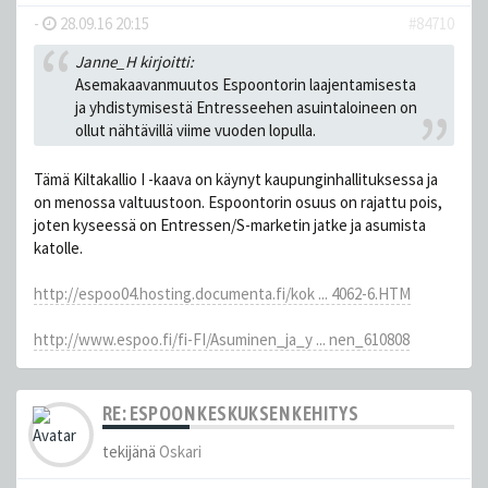
-
28.09.16 20:15
#84710
Janne_H kirjoitti:
Asemakaavanmuutos Espoontorin laajentamisesta
ja yhdistymisestä Entresseehen asuintaloineen on
ollut nähtävillä viime vuoden lopulla.
Tämä Kiltakallio I -kaava on käynyt kaupunginhallituksessa ja
on menossa valtuustoon. Espoontorin osuus on rajattu pois,
joten kyseessä on Entressen/S-marketin jatke ja asumista
katolle.
http://espoo04.hosting.documenta.fi/kok ... 4062-6.HTM
http://www.espoo.fi/fi-FI/Asuminen_ja_y ... nen_610808
RE: ESPOON KESKUKSEN KEHITYS
tekijänä
Oskari