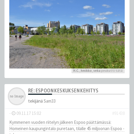
H.C.
,
hmikko
,
veka
peukutti tätä
RE: ESPOON KESKUKSEN KEHITYS
tekijänä
Sam33
-
09.11.17 15:02
#91438
Kymmenen vuoden riitelyn jälkeen Espoo päättämässä:
Homeinen kaupungintalo puretaan, tilalle 45 miljoonan Espoo -