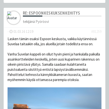
RE: ESPOON KESKUKSEN KEHITYS
tekijänä
Pyöröovi
-
01.03.16 12:19
#81259
Lasken tämän osaksi Espoon keskusta, vaikka käytännössä
Suvelaa taitaakin olla, jos alueilla jotain todellista eroa on.
Vanha Suvelan kappeli on ollut hyvin pieni ja hankalalla paikalla
asuinkortteleiden keskellä, joten uusi kuparinen rakennus on
oikein piristävä yllätys. Samalla saadaan kulahtaneita
puistoalueita siistittyä entistä lapsiystävällisemmäksi.
Pahoittelut kehnosta kännykkäkameran kuvasta, saatan
myöhemmin käydä ottamassa parempia otoksia.