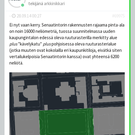
tekijänä
arkkinikkari
-
28.09.14 00:27
#69975
Ei nyt vaan kerry. Senaatintorin rakennusten rajaama pinta-ala
on noin 16000 neliömetriä, tuossa suunnitelmassa uuden
kaupungintalon edessä oleva ruuturasterilla merkitty alue
plus
"kävelykatu"
plus
pohjoisessa oleva ruuturasterialue
(jotka muuten ovat kokolailla eri kaupunkitiloja, eivätkä siten
vertailukelpoisia Senaatintorin kanssa) ovat yhteensä 6200
neliötä.