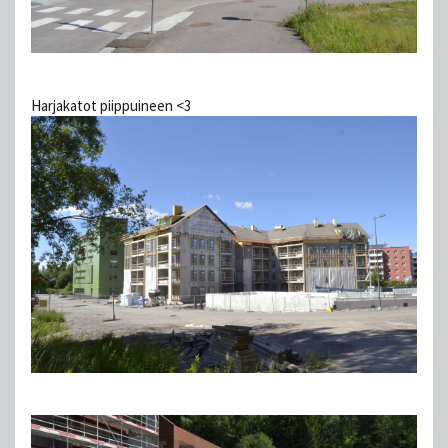
Harjakatot piippuineen <3