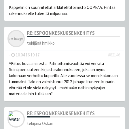
Kappelin on suunnitellut arkkitehtitoimisto OOPEAA. Hintaa
rakennukselle tulee 13 miljoonaa.
RE: ESPOON KESKUKSEN KEHITYS
tekijänä
hmikko
-
10.04.16 19:17
#82146
^Kiitos kuvaamisesta. Patinoitumisvauhtia voi verrata
Seinäjoen uuteen kirjastorakennukseen, joka on myös
kokonaan verhoiltu kuparilla. Alle vuodessa se meni kokonaan
tummaksi. Talo on valmistunut 2012 ja hapettuneen kuparin
vihreää ei ole vielä näkynyt - mahtaako näihin nykyajan
materiaaleihin tullakaan?
RE: ESPOON KESKUKSEN KEHITYS
tekijänä
Oskari