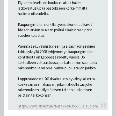
Ely-keskuksella on kuukausi aikaa hakea
jatkovalituslupaa päätökseen korkeimmalta
hallinto-oikeudelta.
Kaupungintalon nurkilla työmaakoneet alkavat
Kivisen arvion mukaan pyöriä aikaisintaan parin
vuoden kuluttua.
Vuonna 1971 valmistuneen, ja sisäilmaongelmien
takia syksyllä 2008 tyhjennetyn kaupungintalon
kohtalosta on Espoossa riidelty vuosia. Jo
kertaalleen valtuustossa purkutuomion saaneella
rakennuksella on oma, vahva puolustajien joukko.
Loppuvuodesta 2014 valtuusto hyväksyi aluetta
koskevan asemakaavan, joka mahdollistaa joko
rakennuksen säilyttämisen tai sen purkamisen
osittain tai kokonaan.
http://www.lansivayla.fi/artikkeli/3568 ... e-suojella