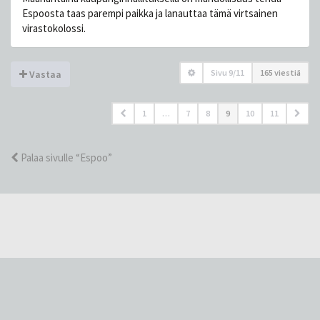
Espoosta taas parempi paikka ja lanauttaa tämä virtsainen
virastokolossi.
Sivu
9
/
11
165 viestiä
Vastaa
1
…
7
8
9
10
11
Palaa sivulle “Espoo”