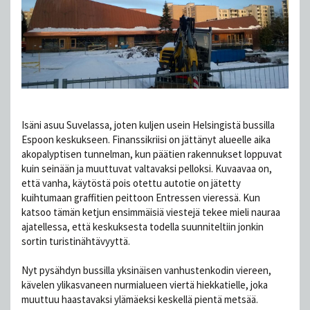
Isäni asuu Suvelassa, joten kuljen usein Helsingistä bussilla
Espoon keskukseen. Finanssikriisi on jättänyt alueelle aika
akopalyptisen tunnelman, kun päätien rakennukset loppuvat
kuin seinään ja muuttuvat valtavaksi pelloksi. Kuvaavaa on,
että vanha, käytöstä pois otettu autotie on jätetty
kuihtumaan graffitien peittoon Entressen vieressä. Kun
katsoo tämän ketjun ensimmäisiä viestejä tekee mieli nauraa
ajatellessa, että keskuksesta todella suunniteltiin jonkin
sortin turistinähtävyyttä.
Nyt pysähdyn bussilla yksinäisen vanhustenkodin viereen,
kävelen ylikasvaneen nurmialueen viertä hiekkatielle, joka
muuttuu haastavaksi ylämäeksi keskellä pientä metsää.