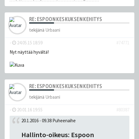
RE: ESPOON KESKUKSEN KEHITYS
tekijänä
Urbaani
-
24.05.15 18:59
#74771
Nyt näyttää hyvältä!
RE: ESPOON KESKUKSEN KEHITYS
tekijänä
Urbaani
-
20.01.16 19:55
#80387
20.1.2016 - 09.38 Puheenaihe
Hallinto-oikeus: Espoon