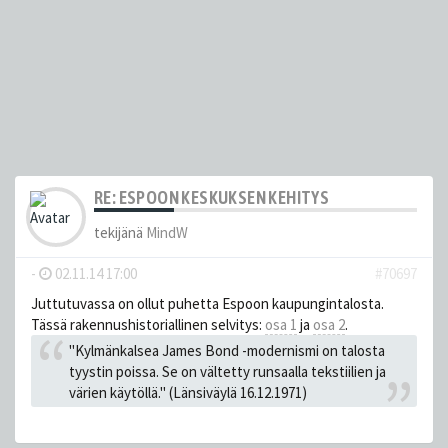
RE: ESPOON KESKUKSEN KEHITYS
tekijänä
MindW
-
02.11.14 17:00
#70697
Juttutuvassa on ollut puhetta Espoon kaupungintalosta.
Tässä rakennushistoriallinen selvitys:
osa 1
ja
osa 2
.
"Kylmänkalsea James Bond -modernismi on talosta
tyystin poissa. Se on vältetty runsaalla tekstiilien ja
värien käytöllä." (Länsiväylä 16.12.1971)