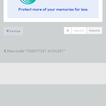
Sivu
1
/
1
4 viestiä
Vastaa
Palaa sivulle “TIEDOTTEET JA OHJEET”