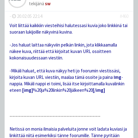
tekijänä
sw
-
20.02.05 22:14
#460
Voit liittää kaikkiin viesteihisi halutessasi kuvia joko linkkinä tai
suoraan lukijoille näkyvinä kuvina.
-Jos haluat laittaa näkyviin pelkän linkin, jota klikkaamalla
näkee kuva, riittää että kirjoitat kuvan URL osoitteen
kokonaisuudessaan viestiin.
-Mikäli haluat, että kuva näkyy heti jo foorumin viestissäsi,
kirjoita kuvan URL viestiin, maalaa tämä osoite ja paina
Img
-
nappia. Mikäli nappi ei toimi, lisää itse kirjoittamalla kuvalinkin
eteen
[img]
%20ja%20linkin%20jälkeen%20
[/img]
-----------------------------------------------------------
Netissä on monia ilmaisia palveluita jonne voit ladata kuviasi ja
linkittää niitä esimerkiksi tänne foorumille. Tänne pyritään