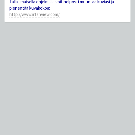
Tällä ilmaisella ohjelmalla voit helposti muuntaa kuviasi ja
pienentää kuvakokoa:
http://www.irfanview.com/