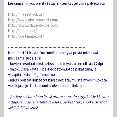
keräämään myös pientä listaa eniten käytetyistä palveluista:
http://imageshack.us/
http://www.photobucket.com/
http://www.villagephotos.com/
http://imgur.com/
http://postimage.org/
-----------------------------------------------------------
Kun linkität kuvia foorumille, on hyvä pitää mielessä
muutama suositus:
- kuvien resoluutioksi netissä esittelyä varten riittää
72dpi
- valokuvissa käytä *.jpg-tiedostomuotoa pakattuna, ja
viivapiirroksissa *.gif-muotoa
- mikäli poistat linkitetyt kuvat netistä, muista myös muokata
viestejäsi, jottei foorumilla ole kuolleita linkkejä
- jos kuva ei ole sinun itsesi ottama, on aina pyydettävä kuvan
ottajalta lupa ja laitettava lisäksi selkeät tekijänoikeustiedot
sekä linkit viestiisi