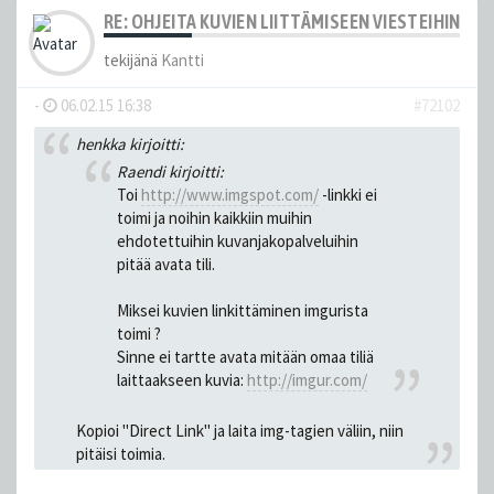
RE: OHJEITA KUVIEN LIITTÄMISEEN VIESTEIHIN
tekijänä
Kantti
-
06.02.15 16:38
#72102
henkka kirjoitti:
Raendi kirjoitti:
Toi
http://www.imgspot.com/
-linkki ei
toimi ja noihin kaikkiin muihin
ehdotettuihin kuvanjakopalveluihin
pitää avata tili.
Miksei kuvien linkittäminen imgurista
toimi ?
Sinne ei tartte avata mitään omaa tiliä
laittaakseen kuvia:
http://imgur.com/
Kopioi "Direct Link" ja laita img-tagien väliin, niin
pitäisi toimia.