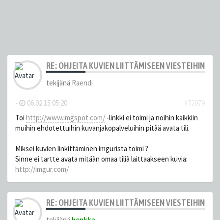
RE: OHJEITA KUVIEN LIITTÄMISEEN VIESTEIHIN
tekijänä
Raendi
-
06.02.15 05:20
#72079
Toi
http://www.imgspot.com/
-linkki ei toimi ja noihin kaikkiin
muihin ehdotettuihin kuvanjakopalveluihin pitää avata tili.
Miksei kuvien linkittäminen imgurista toimi ?
Sinne ei tartte avata mitään omaa tiliä laittaakseen kuvia:
http://imgur.com/
RE: OHJEITA KUVIEN LIITTÄMISEEN VIESTEIHIN
tekijänä
henkka