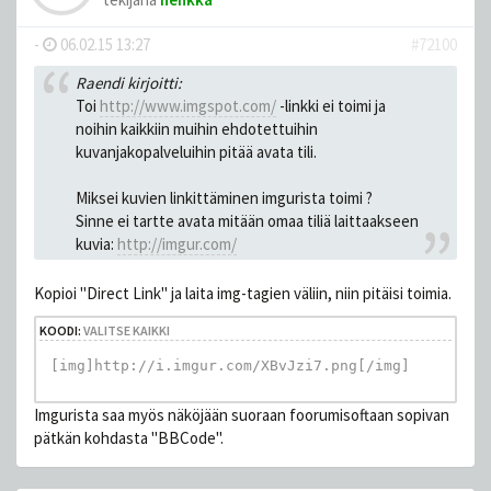
-
06.02.15 13:27
#72100
Raendi kirjoitti:
Toi
http://www.imgspot.com/
-linkki ei toimi ja
noihin kaikkiin muihin ehdotettuihin
kuvanjakopalveluihin pitää avata tili.
Miksei kuvien linkittäminen imgurista toimi ?
Sinne ei tartte avata mitään omaa tiliä laittaakseen
kuvia:
http://imgur.com/
Kopioi "Direct Link" ja laita img-tagien väliin, niin pitäisi toimia.
KOODI:
VALITSE KAIKKI
[img]http://i.imgur.com/XBvJzi7.png[/img]
Imgurista saa myös näköjään suoraan foorumisoftaan sopivan
pätkän kohdasta "BBCode".