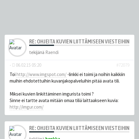
RE: OHJEITA KUVIEN LIITTÄMISEEN VIESTEIHIN
tekijänä
Raendi
-
06.02.15 05:20
#72079
Toi
http://www.imgspot.com/
-linkki ei toimi ja noihin kaikkiin
muihin ehdotettuihin kuvanjakopalveluihin pitää avata tili.
Miksei kuvien linkittäminen imgurista toimi ?
Sinne ei tartte avata mitään omaa tiliä laittaakseen kuvia:
http://imgur.com/
RE: OHJEITA KUVIEN LIITTÄMISEEN VIESTEIHIN
tekijänä
henkka