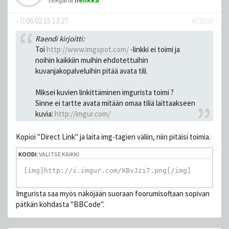
-
06.02.15 13:27
#72100
Raendi kirjoitti:
Toi
http://www.imgspot.com/
-linkki ei toimi ja
noihin kaikkiin muihin ehdotettuihin
kuvanjakopalveluihin pitää avata tili.
Miksei kuvien linkittäminen imgurista toimi ?
Sinne ei tartte avata mitään omaa tiliä laittaakseen
kuvia:
http://imgur.com/
Kopioi "Direct Link" ja laita img-tagien väliin, niin pitäisi toimia.
KOODI:
VALITSE KAIKKI
[img]http://i.imgur.com/XBvJzi7.png[/img]
Imgurista saa myös näköjään suoraan foorumisoftaan sopivan
pätkän kohdasta "BBCode".