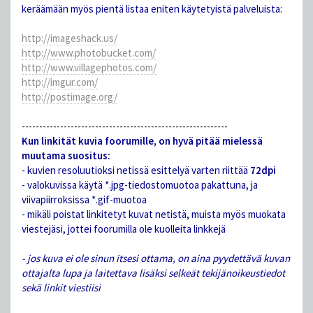
keräämään myös pientä listaa eniten käytetyistä palveluista:
http://imageshack.us/
http://www.photobucket.com/
http://www.villagephotos.com/
http://imgur.com/
http://postimage.org/
-----------------------------------------------------------
Kun linkität kuvia foorumille, on hyvä pitää mielessä
muutama suositus:
- kuvien resoluutioksi netissä esittelyä varten riittää
72dpi
- valokuvissa käytä *.jpg-tiedostomuotoa pakattuna, ja
viivapiirroksissa *.gif-muotoa
- mikäli poistat linkitetyt kuvat netistä, muista myös muokata
viestejäsi, jottei foorumilla ole kuolleita linkkejä
- jos kuva ei ole sinun itsesi ottama, on aina pyydettävä kuvan
ottajalta lupa ja laitettava lisäksi selkeät tekijänoikeustiedot
sekä linkit viestiisi