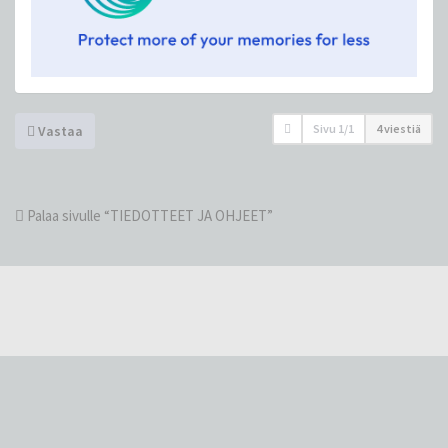
Sivu
1
/
1
4 viestiä
Vastaa
Palaa sivulle “TIEDOTTEET JA OHJEET”