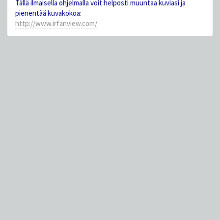
Tällä ilmaisella ohjelmalla voit helposti muuntaa kuviasi ja
pienentää kuvakokoa:
http://www.irfanview.com/