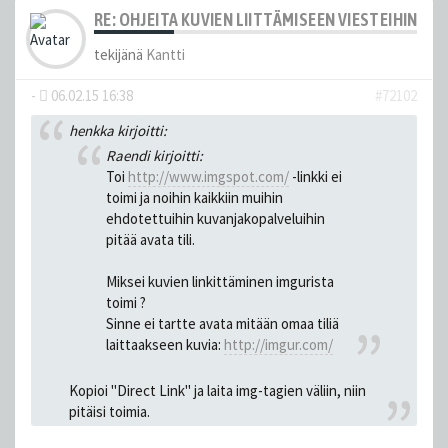
RE: OHJEITA KUVIEN LIITTÄMISEEN VIESTEIHIN
tekijänä
Kantti
-
06.02.15 16:38
#72102
henkka kirjoitti:
Raendi kirjoitti:
Toi
http://www.imgspot.com/
-linkki ei
toimi ja noihin kaikkiin muihin
ehdotettuihin kuvanjakopalveluihin
pitää avata tili.
Miksei kuvien linkittäminen imgurista
toimi ?
Sinne ei tartte avata mitään omaa tiliä
laittaakseen kuvia:
http://imgur.com/
Kopioi "Direct Link" ja laita img-tagien väliin, niin
pitäisi toimia.