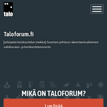
Toggle
Navigatio
Taloforum.fi
[urbaanin keskustelun mekka] Suomen johtava rakentamisaiheinen
valokuvaus- ja keskustelusivusto.
MIKÄ ON TALOFORUM?
Lue lisää