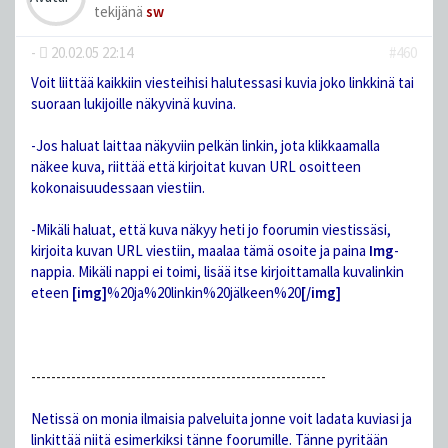
tekijänä
sw
-
20.02.05 22:14
#460
Voit liittää kaikkiin viesteihisi halutessasi kuvia joko linkkinä tai
suoraan lukijoille näkyvinä kuvina.
-Jos haluat laittaa näkyviin pelkän linkin, jota klikkaamalla
näkee kuva, riittää että kirjoitat kuvan URL osoitteen
kokonaisuudessaan viestiin.
-Mikäli haluat, että kuva näkyy heti jo foorumin viestissäsi,
kirjoita kuvan URL viestiin, maalaa tämä osoite ja paina
Img
-
nappia. Mikäli nappi ei toimi, lisää itse kirjoittamalla kuvalinkin
eteen
[img]
%20ja%20linkin%20jälkeen%20
[/img]
-----------------------------------------------------------
Netissä on monia ilmaisia palveluita jonne voit ladata kuviasi ja
linkittää niitä esimerkiksi tänne foorumille. Tänne pyritään