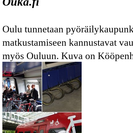
Ouka.fi
Oulu tunnetaan pyöräilykaupunk
matkustamiseen kannustavat vaun
myös Ouluun. Kuva on Kööpenh