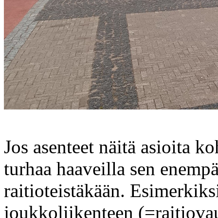
Jos asenteet näitä asioita k
turhaa haaveilla sen enempä
raitioteistäkään. Esimerkiks
joukkoliikenteen (=raitiova