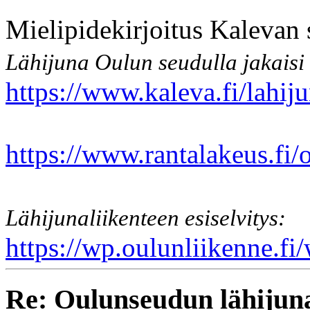
Mielipidekirjoitus Kalevan s
Lä­hi­ju­na Oulun seu­dul­la jakaisi
https://www.kaleva.fi/lahij
https://www.rantalakeus.fi/
Lähijunaliikenteen esiselvitys:
https://wp.oulunliikenne.fi/
Re: Oulunseudun lähijuna