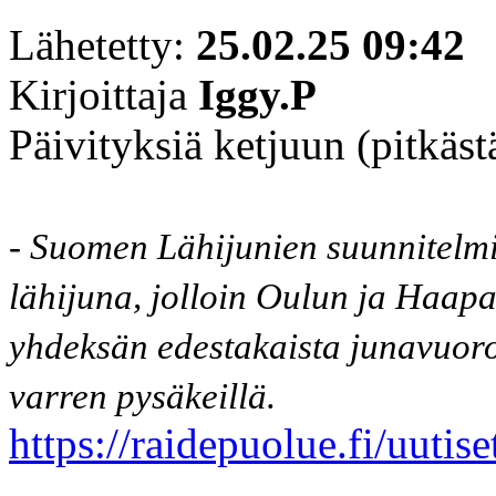
Lähetetty:
25.02.25 09:42
Kirjoittaja
Iggy.P
Päivityksiä ketjuun (pitkäst
- Suomen Lähijunien suunnitelmi
lähijuna, jolloin Oulun ja Haapar
yhdeksän edestakaista junavuoroa
varren pysäkeillä.
https://raidepuolue.fi/uutiset