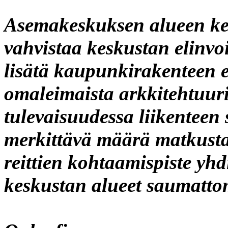
Asemakeskuksen alueen keh
vahvistaa keskustan elinvoi
lisätä kaupunkirakenteen 
omaleimaista arkkitehtuur
tulevaisuudessa liikenteen
merkittävä määrä matkusta
reittien kohtaamispiste yh
keskustan alueet saumattom