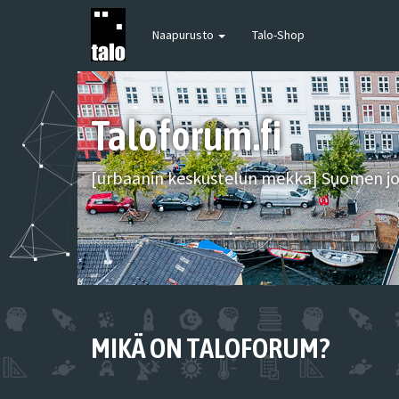
Naapurusto
Talo-Shop
Taloforum.fi
[urbaanin keskustelun mekka] Suomen joh
MIKÄ ON TALOFORUM?