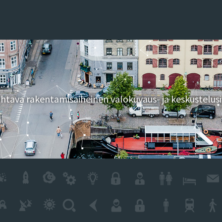
tava rakentamisaiheinen valokuvaus- ja keskustelusi