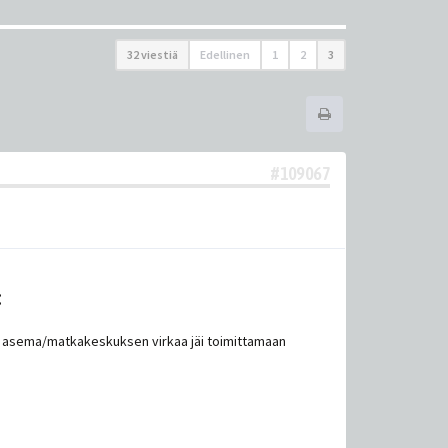
32 viestiä
Edellinen
1
2
3
#109067
:
että asema/matkakeskuksen virkaa jäi toimittamaan