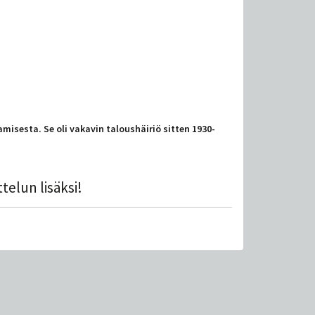
misesta. Se oli vakavin taloushäiriö sitten 1930-
telun lisäksi!