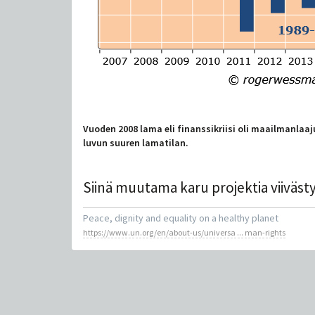
Vuoden 2008 lama eli finanssikriisi oli maailmanlaaj
luvun suuren lamatilan.
Siinä muutama karu projektia viivästy
Peace, dignity and equality on a healthy planet
https://www.un.org/en/about-us/universa ... man-rights