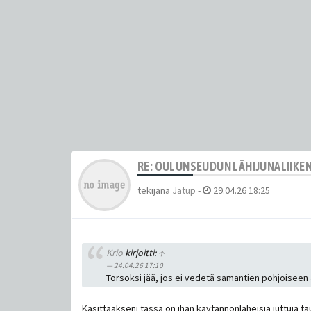
RE: OULUNSEUDUN LÄHIJUNALIIKE
tekijänä
Jatup
-
29.04.26 18:25
Krio
kirjoitti:
↑
24.04.26 17:10
Torsoksi jää, jos ei vedetä samantien pohjoiseen 
Käsittääkseni tässä on ihan käytännönläheisiä juttuja t