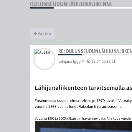
OULUNSEUDUN LÄHIJUNALIIKENNE
Vastaa
RE: OULUNSEUDUN LÄHIJUNALIIKE
tekijänä
Iggy.P
-
28.04.26 17:21
Lähijunaliikenteen tarvitsemalla a
Ensimmäisiä suunnitelmia tehtiin jo 1970-luvulla. Vuosi
vuonna 1983 valmistunut Raksilan linja-autoasema.
Vuosina 1992 ja 2005 julkaistiin havainnekuvia. Alla kuva vuod