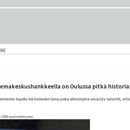
NNE
semakeskushankkeella on Oulussa pitkä historia
kymmenen lopulla tuli kuitenkin lama jonka aiheuttama viivästys tarkoitti, 
en 2005 suunnitelmasta.