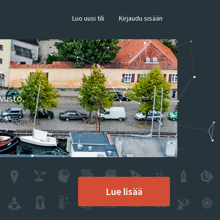
×
Luo uusi tili
Kirjaudu sisään
vusto.
Lue lisää