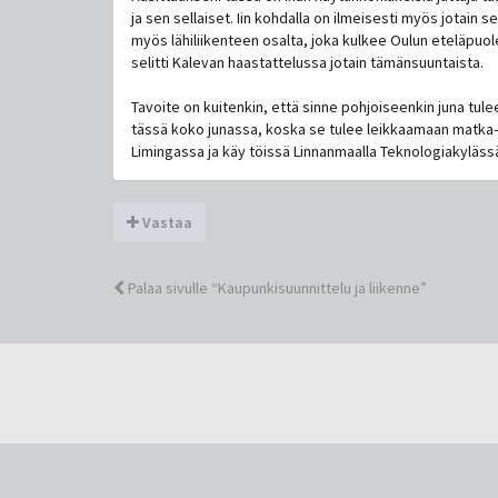
ja sen sellaiset. Iin kohdalla on ilmeisesti myös jotain 
myös lähiliikenteen osalta, joka kulkee Oulun eteläpuole
selitti Kalevan haastattelussa jotain tämänsuuntaista.
Tavoite on kuitenkin, että sinne pohjoiseenkin juna tu
tässä koko junassa, koska se tulee leikkaamaan matka-aik
Limingassa ja käy töissä Linnanmaalla Teknologiakylässä
Vastaa
Palaa sivulle “Kaupunkisuunnittelu ja liikenne”