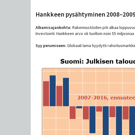
Hankkeen pysähtyminen 2008–200
Alkamisajankohta:
Rakennustöiden piti alkaa loppuvuo
Investointi: Hankkeen arvo oli tuolloin noin 55 miljoonaa e
Syy perumiseen:
Globaali lama hyydytti rahoitusmarkkina