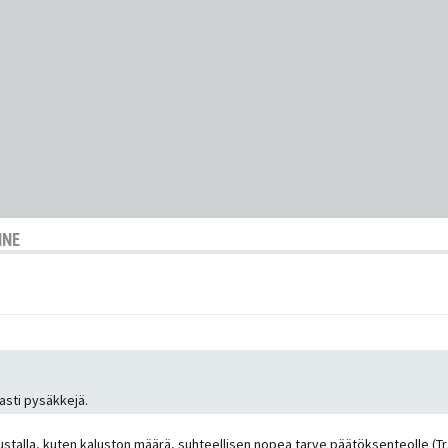
NNE
asti pysäkkejä.
austalla, kuten kaluston määrä, suhteellisen nopea tarve päätöksenteolle (T