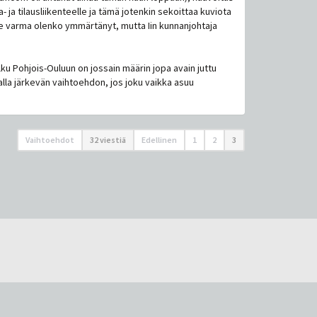
 ja tilausliikenteelle ja tämä jotenkin sekoittaa kuviota
 ole varma olenko ymmärtänyt, mutta Iin kunnanjohtaja
u Pohjois-Ouluun on jossain määrin jopa avain juttu
alla järkevän vaihtoehdon, jos joku vaikka asuu
Vaihtoehdot
32 viestiä
Edellinen
1
2
3