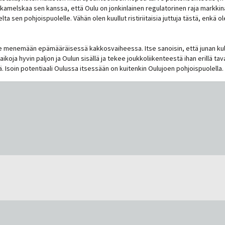
sekamelskaa sen kanssa, että Oulu on jonkinlainen regulatorinen raja markkina-
lta sen pohjoispuolelle. Vähän olen kuullut ristiriitaisia juttuja tästä, enkä
lee menemään epämääräisessä kakkosvaiheessa. Itse sanoisin, että junan kulk
oja hyvin paljon ja Oulun sisällä ja tekee joukkoliikenteestä ihan erillä tav
. Isoin potentiaali Oulussa itsessään on kuitenkin Oulujoen pohjoispuolella.