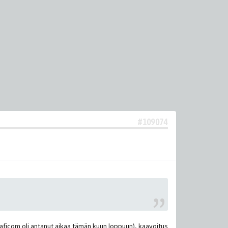
#109074
raficom oli antanut aikaa tämän kuun loppuun), kaavoitus