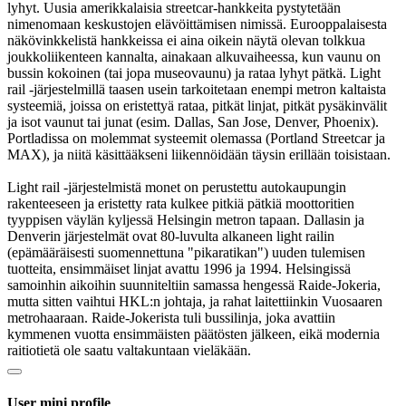
lyhyt. Uusia amerikkalaisia streetcar-hankkeita pystytetään
nimenomaan keskustojen elävöittämisen nimissä. Eurooppalaisesta
näkövinkkelistä hankkeissa ei aina oikein näytä olevan tolkkua
joukkoliikenteen kannalta, ainakaan alkuvaiheessa, kun vaunu on
bussin kokoinen (tai jopa museovaunu) ja rataa lyhyt pätkä. Light
rail -järjestelmillä taasen usein tarkoitetaan enempi metron kaltaista
systeemiä, joissa on eristettyä rataa, pitkät linjat, pitkät pysäkinvälit
ja isot vaunut tai junat (esim. Dallas, San Jose, Denver, Phoenix).
Portladissa on molemmat systeemit olemassa (Portland Streetcar ja
MAX), ja niitä käsittääkseni liikennöidään täysin erillään toisistaan.
Light rail -järjestelmistä monet on perustettu autokaupungin
rakenteeseen ja eristetty rata kulkee pitkiä pätkiä moottoritien
tyyppisen väylän kyljessä Helsingin metron tapaan. Dallasin ja
Denverin järjestelmät ovat 80-luvulta alkaneen light railin
(epämääräisesti suomennettuna "pikaratikan") uuden tulemisen
tuotteita, ensimmäiset linjat avattu 1996 ja 1994. Helsingissä
samoinhin aikoihin suunniteltiin samassa hengessä Raide-Jokeria,
mutta sitten vaihtui HKL:n johtaja, ja rahat laitettiinkin Vuosaaren
metrohaaraan. Raide-Jokerista tuli bussilinja, joka avattiin
kymmenen vuotta ensimmäisten päätösten jälkeen, eikä modernia
raitiotietä ole saatu valtakuntaan vieläkään.
User mini profile