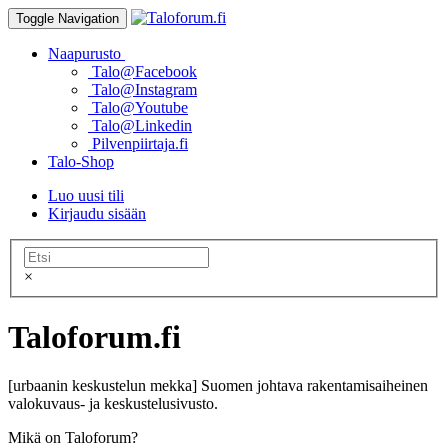
Toggle Navigation
Naapurusto
Talo@Facebook
Talo@Instagram
Talo@Youtube
Talo@Linkedin
Pilvenpiirtaja.fi
Talo-Shop
Luo uusi tili
Kirjaudu sisään
×
Taloforum.fi
[urbaanin keskustelun mekka] Suomen johtava rakentamisaiheinen
valokuvaus- ja keskustelusivusto.
Mikä on Taloforum?