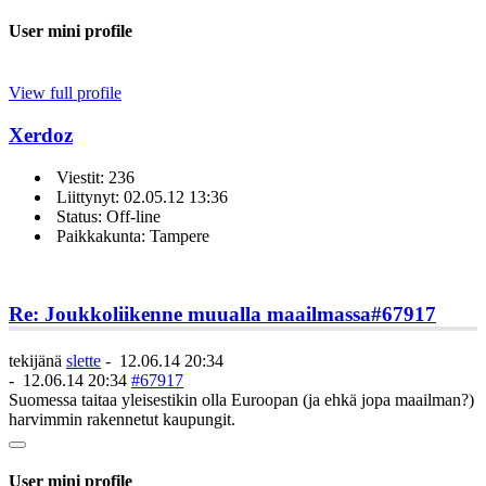
User mini profile
View full profile
Xerdoz
Viestit: 236
Liittynyt: 02.05.12 13:36
Status: Off-line
Paikkakunta: Tampere
Re: Joukkoliikenne muualla maailmassa
#67917
tekijänä
slette
-
12.06.14 20:34
-
12.06.14 20:34
#67917
Suomessa taitaa yleisestikin olla Euroopan (ja ehkä jopa maailman?)
harvimmin rakennetut kaupungit.
User mini profile