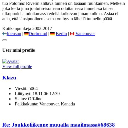
tuo Potomac Riverin alittava tunneli on tosiaan ruuhkainen. Melkein
joka kerta juna joutui seisomaan odottamassa tunnelissa tai sen
ulkopuolella odottamassa edellä kulkevan junan kulkua. Asiaa ei
auta, että länsipuolinen asema on hyvin lähellä tunnelin päätä.
Kotikaupunkeja 2002-2017
Joensuu
|
Dortmund
|
Berlin
|
Vancouver
User mini profile
View full profile
Klazu
Viestit: 5064
Liittynyt: 18.11.06 12:39
Status: Off-line
Paikkakunta: Vancouver, Kanada
Re: Joukkoliikenne muualla maailmassa
#68638