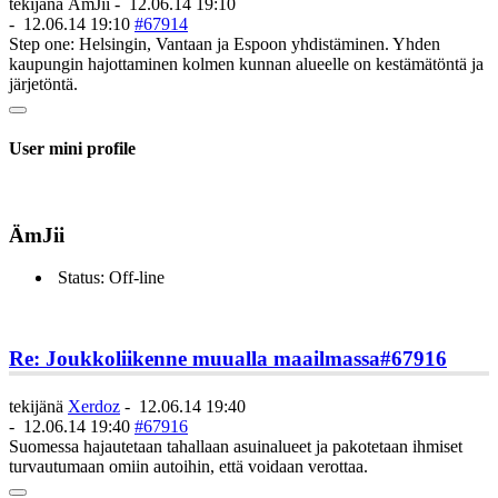
tekijänä
ÄmJii
-
12.06.14 19:10
-
12.06.14 19:10
#67914
Step one: Helsingin, Vantaan ja Espoon yhdistäminen. Yhden
kaupungin hajottaminen kolmen kunnan alueelle on kestämätöntä ja
järjetöntä.
User mini profile
ÄmJii
Status: Off-line
Re: Joukkoliikenne muualla maailmassa
#67916
tekijänä
Xerdoz
-
12.06.14 19:40
-
12.06.14 19:40
#67916
Suomessa hajautetaan tahallaan asuinalueet ja pakotetaan ihmiset
turvautumaan omiin autoihin, että voidaan verottaa.