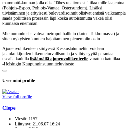
mammutti-kunnan jolla olisi "lähes rajattomasti" tilaa mille laajentua
(Pohjois-Espoo, Pohjois-Vantaa, Östersundom). Lisäksi
tiivistäminen ja erityisesti bulevardisoinnit olisivat entistä vaikeampia
saada poliittisen prosessin läpi koska autoistunutta väkeä olisi
kunnassa enemmän.
Mieluummin siis vahva metropolihallinto (kuten Tukholmassa) ja
sitten nykyisten kuntien hajottaminen pienempiin osiin.
Ajoneuvoliikenteen siirtyessä Keskustatunneliin voidaan
jalankulkijoiden liikenneturvallisuutta ja viihtyisyyttä parantaa
usealla kadulla
lisäämällä ajoneuvoliikenteelle
varattua katutilaa.
-Helsingin Kaupunginsuunnitteluvirasto
User mini profile
View full profile
Clepe
Viestit: 1157
Liittynyt: 21.06.07 16:24