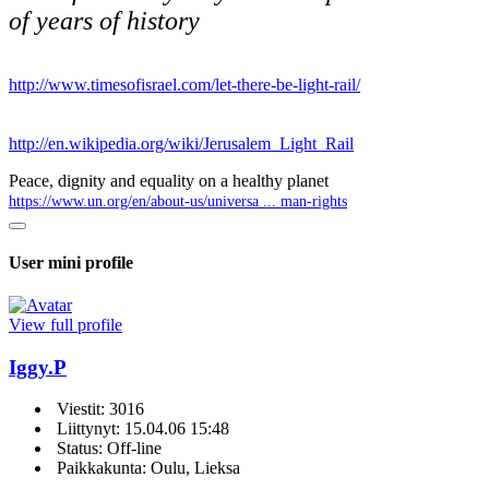
of years of history
http://www.timesofisrael.com/let-there-be-light-rail/
http://en.wikipedia.org/wiki/Jerusalem_Light_Rail
Peace, dignity and equality on a healthy planet
https://www.un.org/en/about-us/universa ... man-rights
User mini profile
View full profile
Iggy.P
Viestit: 3016
Liittynyt: 15.04.06 15:48
Status: Off-line
Paikkakunta: Oulu, Lieksa