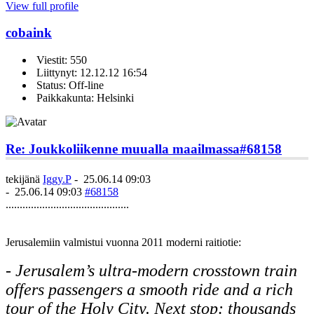
View full profile
cobaink
Viestit: 550
Liittynyt: 12.12.12 16:54
Status: Off-line
Paikkakunta: Helsinki
Re: Joukkoliikenne muualla maailmassa
#68158
tekijänä
Iggy.P
-
25.06.14 09:03
-
25.06.14 09:03
#68158
............................................
Jerusalemiin valmistui vuonna 2011 moderni raitiotie:
- Jerusalem’s ultra-modern crosstown train
offers passengers a smooth ride and a rich
tour of the Holy City. Next stop: thousands