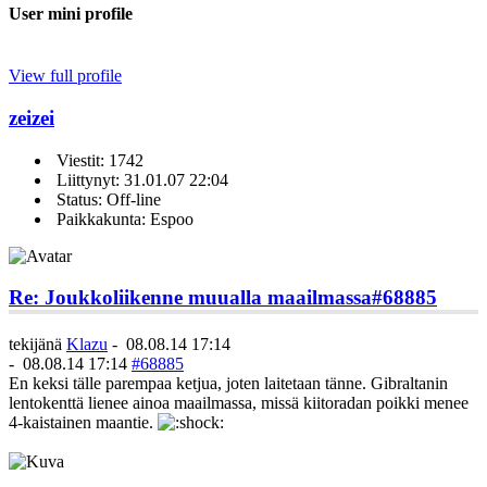
User mini profile
View full profile
zeizei
Viestit: 1742
Liittynyt: 31.01.07 22:04
Status: Off-line
Paikkakunta: Espoo
Re: Joukkoliikenne muualla maailmassa
#68885
tekijänä
Klazu
-
08.08.14 17:14
-
08.08.14 17:14
#68885
En keksi tälle parempaa ketjua, joten laitetaan tänne. Gibraltanin
lentokenttä lienee ainoa maailmassa, missä kiitoradan poikki menee
4-kaistainen maantie.