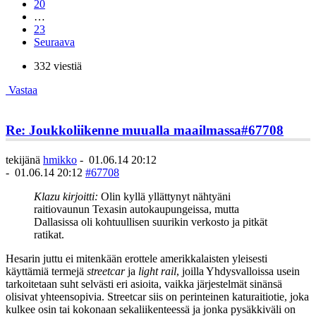
20
…
23
Seuraava
332 viestiä
Vastaa
Re: Joukkoliikenne muualla maailmassa
#67708
tekijänä
hmikko
-
01.06.14 20:12
-
01.06.14 20:12
#67708
Klazu kirjoitti:
Olin kyllä yllättynyt nähtyäni
raitiovaunun Texasin autokaupungeissa, mutta
Dallasissa oli kohtuullisen suurikin verkosto ja pitkät
ratikat.
Hesarin juttu ei mitenkään erottele amerikkalaisten yleisesti
käyttämiä termejä
streetcar
ja
light rail
, joilla Yhdysvalloissa usein
tarkoitetaan suht selvästi eri asioita, vaikka järjestelmät sinänsä
olisivat yhteensopivia. Streetcar siis on perinteinen katuraitiotie, joka
kulkee osin tai kokonaan sekaliikenteessä ja jonka pysäkkiväli on