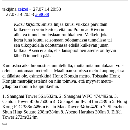
tekijänä
zeizei
-
27.07.14 20:53
-
27.07.14 20:53
#68638
Klazu kirjoitti:
Sinistä linjaa kuusi viikkoa päivittäin
kulkeneena voin kertoa, että tuo Potomac Riverin
alittava tunneli on tosiaan ruuhkainen. Melkein joka
kerta juna joutui seisomaan odottamassa tunnelissa tai
sen ulkopuolella odottamassa edellä kulkevan junan
kulkua. Asiaa ei auta, että länsipuolinen asema on hyvin
lähellä tunnelin päätä.
Kuulostaa aika huonosti suunnitellulta, mutta mitä muutakaan voisi
odottaa automaan metroilta. Maailman suurissa metrokaupungeissa
ei tällaista ole, esimerkkinä Hong Kongin metro. Toisaalta Hong
Kongin metrojärjestelmä on niin toimiva, että myyvät metro-
ylläpitoa moniin kaupunkeihin.
1. Shanghai Tower 561/632m. 2. Shanghai WFC 474/492m. 3.
Canton Tower 450m/600m 4. Guangzhou IFC 415m/439m 5. Hong
Kong ICC 388m/486m 6. Jin Mao Tower 340m/420m 7. Shenzhen
Shun Hing Square 298m/384m 8. Abeno Harukas 300m 9. Eiffel
Tower 273m/324m