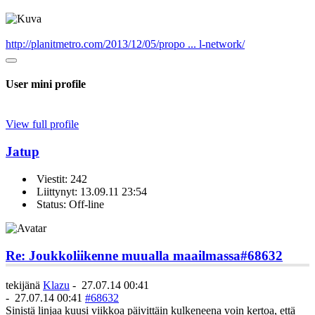
http://planitmetro.com/2013/12/05/propo ... l-network/
User mini profile
View full profile
Jatup
Viestit: 242
Liittynyt: 13.09.11 23:54
Status: Off-line
Re: Joukkoliikenne muualla maailmassa
#68632
tekijänä
Klazu
-
27.07.14 00:41
-
27.07.14 00:41
#68632
Sinistä linjaa kuusi viikkoa päivittäin kulkeneena voin kertoa, että