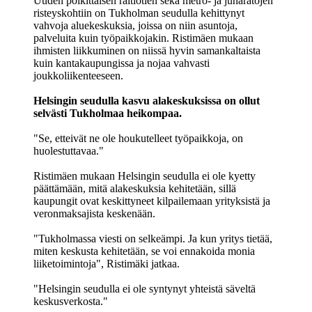
Uuden poikittaisen raitiotien sekä metro- ja junaratojen
risteyskohtiin on Tukholman seudulla kehittynyt
vahvoja aluekeskuksia, joissa on niin asuntoja,
palveluita kuin työpaikkojakin. Ristimäen mukaan
ihmisten liikkuminen on niissä hyvin samankaltaista
kuin kantakaupungissa ja nojaa vahvasti
joukkoliikenteeseen.
Helsingin seudulla kasvu alakeskuksissa on ollut
selvästi Tukholmaa heikompaa.
"Se, etteivät ne ole houkutelleet työpaikkoja, on
huolestuttavaa."
Ristimäen mukaan Helsingin seudulla ei ole kyetty
päättämään, mitä alakeskuksia kehitetään, sillä
kaupungit ovat keskittyneet kilpailemaan yrityksistä ja
veronmaksajista keskenään.
"Tukholmassa viesti on selkeämpi. Ja kun yritys tietää,
miten keskusta kehitetään, se voi ennakoida monia
liiketoimintoja", Ristimäki jatkaa.
"Helsingin seudulla ei ole syntynyt yhteistä säveltä
keskusverkosta."