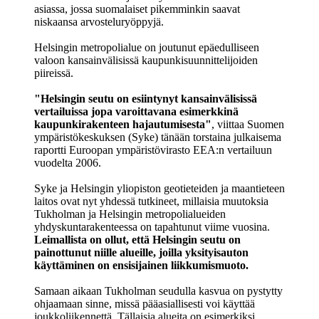
asiassa, jossa suomalaiset pikemminkin saavat
niskaansa arvosteluryöppyjä.
Helsingin metropolialue on joutunut epäedulliseen
valoon kansainvälisissä kaupunkisuunnittelijoiden
piireissä.
"Helsingin seutu on esiintynyt kansainvälisissä
vertailuissa jopa varoittavana esimerkkinä
kaupunkirakenteen hajautumisesta"
, viittaa Suomen
ympäristökeskuksen (Syke) tänään torstaina julkaisema
raportti Euroopan ympäristövirasto EEA:n vertailuun
vuodelta 2006.
Syke ja Helsingin yliopiston geotieteiden ja maantieteen
laitos ovat nyt yhdessä tutkineet, millaisia muutoksia
Tukholman ja Helsingin metropolialueiden
yhdyskuntarakenteessa on tapahtunut viime vuosina.
Leimallista on ollut, että Helsingin seutu on
painottunut niille alueille, joilla yksityisauton
käyttäminen on ensisijainen liikkumismuoto.
Samaan aikaan Tukholman seudulla kasvua on pystytty
ohjaamaan sinne, missä pääasiallisesti voi käyttää
joukkoliikennettä. Tällaisia alueita on esimerkiksi