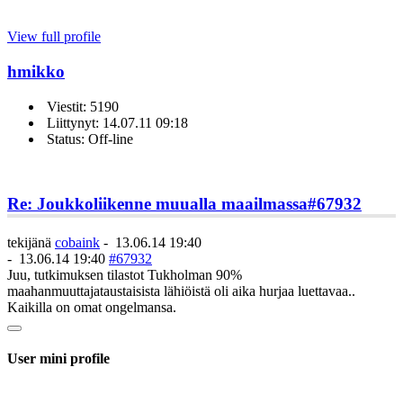
View full profile
hmikko
Viestit: 5190
Liittynyt: 14.07.11 09:18
Status: Off-line
Re: Joukkoliikenne muualla maailmassa
#67932
tekijänä
cobaink
-
13.06.14 19:40
-
13.06.14 19:40
#67932
Juu, tutkimuksen tilastot Tukholman 90%
maahanmuuttajataustaisista lähiöistä oli aika hurjaa luettavaa..
Kaikilla on omat ongelmansa.
User mini profile