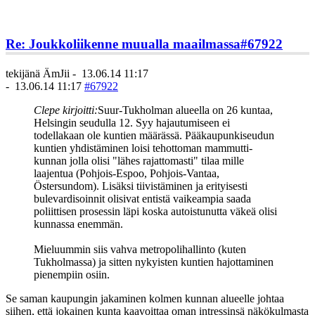
Re: Joukkoliikenne muualla maailmassa
#67922
tekijänä
ÄmJii
-
13.06.14 11:17
-
13.06.14 11:17
#67922
Clepe kirjoitti:
Suur-Tukholman alueella on 26 kuntaa,
Helsingin seudulla 12. Syy hajautumiseen ei
todellakaan ole kuntien määrässä. Pääkaupunkiseudun
kuntien yhdistäminen loisi tehottoman mammutti-
kunnan jolla olisi "lähes rajattomasti" tilaa mille
laajentua (Pohjois-Espoo, Pohjois-Vantaa,
Östersundom). Lisäksi tiivistäminen ja erityisesti
bulevardisoinnit olisivat entistä vaikeampia saada
poliittisen prosessin läpi koska autoistunutta väkeä olisi
kunnassa enemmän.
Mieluummin siis vahva metropolihallinto (kuten
Tukholmassa) ja sitten nykyisten kuntien hajottaminen
pienempiin osiin.
Se saman kaupungin jakaminen kolmen kunnan alueelle johtaa
siihen, että jokainen kunta kaavoittaa oman intressinsä näkökulmasta