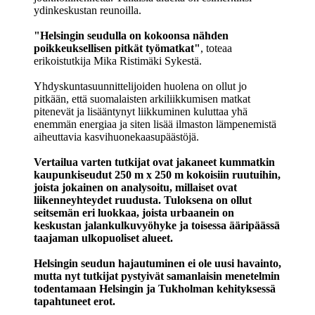
ydinkeskustan reunoilla.
"Helsingin seudulla on kokoonsa nähden
poikkeuksellisen pitkät työmatkat"
, toteaa
erikoistutkija Mika Ristimäki Sykestä.
Yhdyskuntasuunnittelijoiden huolena on ollut jo
pitkään, että suomalaisten arkiliikkumisen matkat
pitenevät ja lisääntynyt liikkuminen kuluttaa yhä
enemmän energiaa ja siten lisää ilmaston lämpenemistä
aiheuttavia kasvihuonekaasupäästöjä.
Vertailua varten tutkijat ovat jakaneet kummatkin
kaupunkiseudut 250 m x 250 m kokoisiin ruutuihin,
joista jokainen on analysoitu, millaiset ovat
liikenneyhteydet ruudusta. Tuloksena on ollut
seitsemän eri luokkaa, joista urbaanein on
keskustan jalankulkuvyöhyke ja toisessa ääripäässä
taajaman ulkopuoliset alueet.
Helsingin seudun hajautuminen ei ole uusi havainto,
mutta nyt tutkijat pystyivät samanlaisin menetelmin
todentamaan Helsingin ja Tukholman kehityksessä
tapahtuneet erot.