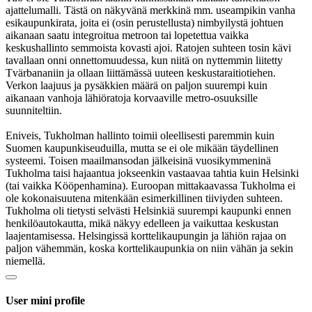
ajattelumalli. Tästä on näkyvänä merkkinä mm. useampikin vanha
esikaupunkirata, joita ei (osin perustellusta) nimbyilystä johtuen
aikanaan saatu integroitua metroon tai lopetettua vaikka
keskushallinto semmoista kovasti ajoi. Ratojen suhteen tosin kävi
tavallaan onni onnettomuudessa, kun niitä on nyttemmin liitetty
Tvärbananiin ja ollaan liittämässä uuteen keskustaraitiotiehen.
Verkon laajuus ja pysäkkien määrä on paljon suurempi kuin
aikanaan vanhoja lähiöratoja korvaaville metro-osuuksille
suunniteltiin.
Eniveis, Tukholman hallinto toimii oleellisesti paremmin kuin
Suomen kaupunkiseuduilla, mutta se ei ole mikään täydellinen
systeemi. Toisen maailmansodan jälkeisinä vuosikymmeninä
Tukholma taisi hajaantua jokseenkin vastaavaa tahtia kuin Helsinki
(tai vaikka Kööpenhamina). Euroopan mittakaavassa Tukholma ei
ole kokonaisuutena mitenkään esimerkillinen tiiviyden suhteen.
Tukholma oli tietysti selvästi Helsinkiä suurempi kaupunki ennen
henkilöautokautta, mikä näkyy edelleen ja vaikuttaa keskustan
laajentamisessa. Helsingissä korttelikaupungin ja lähiön rajaa on
paljon vähemmän, koska korttelikaupunkia on niin vähän ja sekin
niemellä.
User mini profile