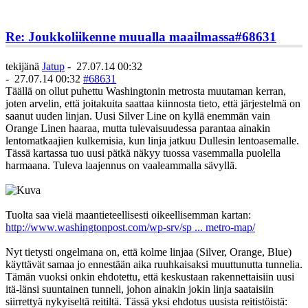
Re: Joukkoliikenne muualla maailmassa
#68631
tekijänä
Jatup
-
27.07.14 00:32
-
27.07.14 00:32
#68631
Täällä on ollut puhettu Washingtonin metrosta muutaman kerran,
joten arvelin, että joitakuita saattaa kiinnosta tieto, että järjestelmä on
saanut uuden linjan. Uusi Silver Line on kyllä enemmän vain
Orange Linen haaraa, mutta tulevaisuudessa parantaa ainakin
lentomatkaajien kulkemisia, kun linja jatkuu Dullesin lentoasemalle.
Tässä kartassa tuo uusi pätkä näkyy tuossa vasemmalla puolella
harmaana. Tuleva laajennus on vaaleammalla sävyllä.
Tuolta saa vielä maantieteellisesti oikeellisemman kartan:
http://www.washingtonpost.com/wp-srv/sp ... metro-map/
Nyt tietysti ongelmana on, että kolme linjaa (Silver, Orange, Blue)
käyttävät samaa jo ennestään aika ruuhkaisaksi muuttunutta tunnelia.
Tämän vuoksi onkin ehdotettu, että keskustaan rakennettaisiin uusi
itä-länsi suuntainen tunneli, johon ainakin jokin linja saataisiin
siirrettyä nykyiseltä reitiltä. Tässä yksi ehdotus uusista reitistöistä: