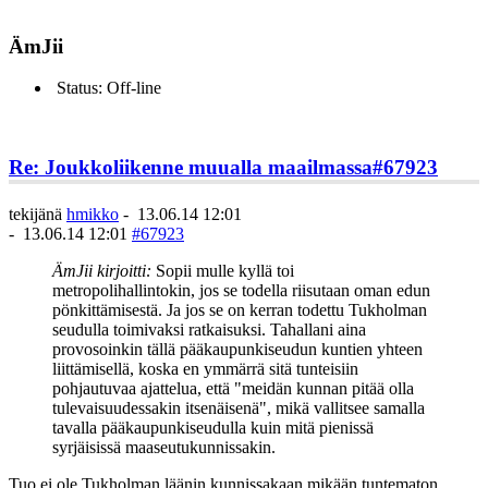
ÄmJii
Status: Off-line
Re: Joukkoliikenne muualla maailmassa
#67923
tekijänä
hmikko
-
13.06.14 12:01
-
13.06.14 12:01
#67923
ÄmJii kirjoitti:
Sopii mulle kyllä toi
metropolihallintokin, jos se todella riisutaan oman edun
pönkittämisestä. Ja jos se on kerran todettu Tukholman
seudulla toimivaksi ratkaisuksi. Tahallani aina
provosoinkin tällä pääkaupunkiseudun kuntien yhteen
liittämisellä, koska en ymmärrä sitä tunteisiin
pohjautuvaa ajattelua, että "meidän kunnan pitää olla
tulevaisuudessakin itsenäisenä", mikä vallitsee samalla
tavalla pääkaupunkiseudulla kuin mitä pienissä
syrjäisissä maaseutukunnissakin.
Tuo ei ole Tukholman läänin kunnissakaan mikään tuntematon