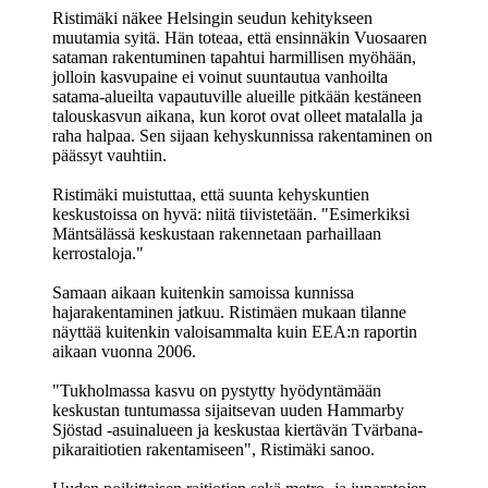
Ristimäki näkee Helsingin seudun kehitykseen
muutamia syitä. Hän toteaa, että ensinnäkin Vuosaaren
sataman rakentuminen tapahtui harmillisen myöhään,
jolloin kasvupaine ei voinut suuntautua vanhoilta
satama-alueilta vapautuville alueille pitkään kestäneen
talouskasvun aikana, kun korot ovat olleet matalalla ja
raha halpaa. Sen sijaan kehyskunnissa rakentaminen on
päässyt vauhtiin.
Ristimäki muistuttaa, että suunta kehyskuntien
keskustoissa on hyvä: niitä tiivistetään. "Esimerkiksi
Mäntsälässä keskustaan rakennetaan parhaillaan
kerrostaloja."
Samaan aikaan kuitenkin samoissa kunnissa
hajarakentaminen jatkuu. Ristimäen mukaan tilanne
näyttää kuitenkin valoisammalta kuin EEA:n raportin
aikaan vuonna 2006.
"Tukholmassa kasvu on pystytty hyödyntämään
keskustan tuntumassa sijaitsevan uuden Hammarby
Sjöstad -asuinalueen ja keskustaa kiertävän Tvärbana-
pikaraitiotien rakentamiseen", Ristimäki sanoo.