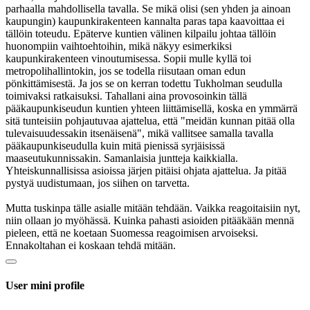
parhaalla mahdollisella tavalla. Se mikä olisi (sen yhden ja ainoan
kaupungin) kaupunkirakenteen kannalta paras tapa kaavoittaa ei
tällöin toteudu. Epäterve kuntien välinen kilpailu johtaa tällöin
huonompiin vaihtoehtoihin, mikä näkyy esimerkiksi
kaupunkirakenteen vinoutumisessa. Sopii mulle kyllä toi
metropolihallintokin, jos se todella riisutaan oman edun
pönkittämisestä. Ja jos se on kerran todettu Tukholman seudulla
toimivaksi ratkaisuksi. Tahallani aina provosoinkin tällä
pääkaupunkiseudun kuntien yhteen liittämisellä, koska en ymmärrä
sitä tunteisiin pohjautuvaa ajattelua, että "meidän kunnan pitää olla
tulevaisuudessakin itsenäisenä", mikä vallitsee samalla tavalla
pääkaupunkiseudulla kuin mitä pienissä syrjäisissä
maaseutukunnissakin. Samanlaisia juntteja kaikkialla.
Yhteiskunnallisissa asioissa järjen pitäisi ohjata ajattelua. Ja pitää
pystyä uudistumaan, jos siihen on tarvetta.
Mutta tuskinpa tälle asialle mitään tehdään. Vaikka reagoitaisiin nyt,
niin ollaan jo myöhässä. Kuinka pahasti asioiden pitääkään mennä
pieleen, että ne koetaan Suomessa reagoimisen arvoiseksi.
Ennakoltahan ei koskaan tehdä mitään.
User mini profile