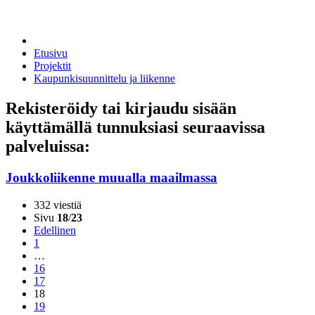
Etusivu
Projektit
Kaupunkisuunnittelu ja liikenne
Rekisteröidy tai kirjaudu sisään
käyttämällä tunnuksiasi seuraavissa
palveluissa:
Joukkoliikenne muualla maailmassa
332 viestiä
Sivu
18
/
23
Edellinen
1
…
16
17
18
19