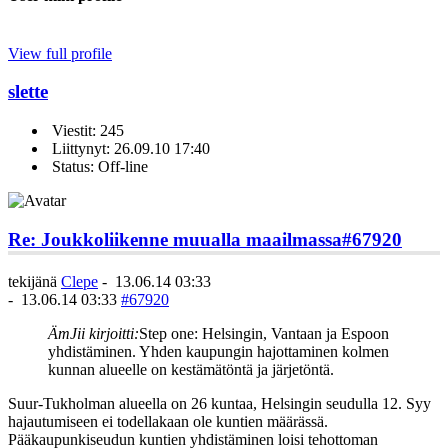
View full profile
slette
Viestit: 245
Liittynyt: 26.09.10 17:40
Status: Off-line
Re: Joukkoliikenne muualla maailmassa
#67920
tekijänä
Clepe
-
13.06.14 03:33
-
13.06.14 03:33
#67920
ÄmJii kirjoitti:
Step one: Helsingin, Vantaan ja Espoon
yhdistäminen. Yhden kaupungin hajottaminen kolmen
kunnan alueelle on kestämätöntä ja järjetöntä.
Suur-Tukholman alueella on 26 kuntaa, Helsingin seudulla 12. Syy
hajautumiseen ei todellakaan ole kuntien määrässä.
Pääkaupunkiseudun kuntien yhdistäminen loisi tehottoman