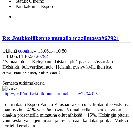
Status: Off-line
Paikkakunta: Espoo
Re: Joukkoliikenne muualla maailmassa
#67921
tekijänä
cobaink
-
13.06.14 10:50
-
13.06.14 10:50
#67921
^Samaa mieltä. Kehyskuntalaisia ei pidä päästää sössimään
Helsingin bulevardisointeja. Helsinki pystyy kyllä ihan itse
sössimään asiansa, kiitos vaan!
Samasta tutkimuksesta.
http://yle.fi/uutiset/tutkimus_kunnalli ... le/7294815
Ton mukaan Espoo Vantaa Vuosaari-akseli olisi hoitanut leiviskänsä
ihan hyvin. +41% väestönkasvua. Ydinalueella taasen kasvu on
ainakin prosenteilla mitattuna ollut nihkeää, +15%. Helsingin pitäisi
vain keskittyä laajentamaan ja tiivistämään kantakaupunkia. Vaikka
kortteli kerrallaan.