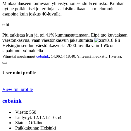
Minkäänlaiseen toimivaan yhteistyöhön seudulla en usko. Kunhan
nyt ne poikittaiset jokerilinjat saataisiin aikaan. Ja mielummin
asappina kuin joskus 40-luvulla.
edit
Piti tarkistaa kun jäi toi 41% kummastuttamaan. Eipä tuo kuvaakaan
väestönkasvua, vaan väestönkasvun jakautumista
Eli
Helsingin seudun väestönkasvusta 2000-luvulla vain 15% on
tapahtunut ydinaluella.
Viimeksi muokannut
cobaink
, 14.06.14 18:40. Yhteensä muokattu 1 kertaa.
User mini profile
View full profile
cobaink
Viestit: 550
Liittynyt: 12.12.12 16:54
Status: Off-line
Paikkakunta: Helsinki