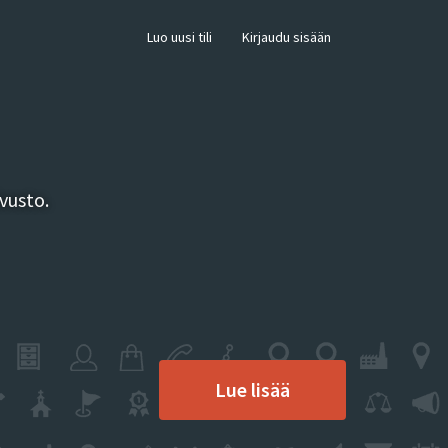
×
Luo uusi tili
Kirjaudu sisään
vusto.
Lue lisää