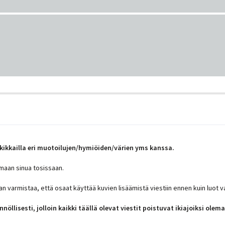
a kikkailla eri muotoilujen/hymiöiden/värien yms kanssa.
amaan sinua tosissaan.
an varmistaa, että osaat käyttää kuvien lisäämistä viestiin ennen kuin luot v
nöllisesti, jolloin kaikki täällä olevat viestit poistuvat ikiajoiksi ol