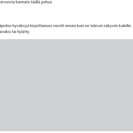
n arvoista kannata täällä puhua.
lläpidon hyväksyä kirjoittamasi viestit ennen kuin ne tulevat näkyviin kaikille.
avaksi tai hylätty.