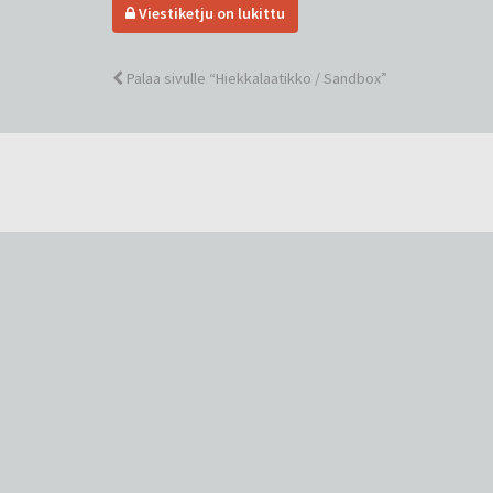
Viestiketju on lukittu
Palaa sivulle “Hiekkalaatikko / Sandbox”