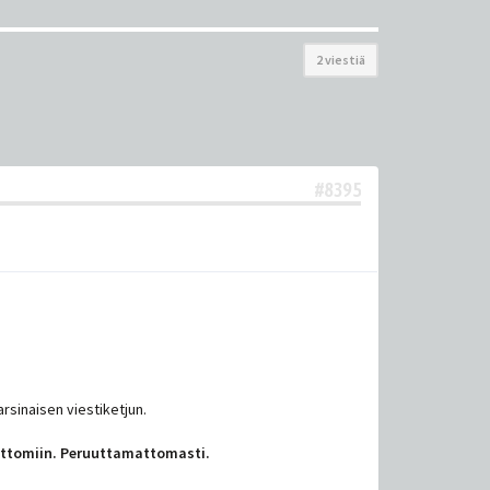
2 viestiä
#8395
arsinaisen viestiketjun.
emattomiin. Peruuttamattomasti.