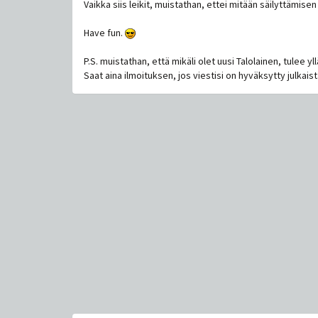
Vaikka siis leikit, muistathan, ettei mitään säilyttämise
Have fun.
P.S. muistathan, että mikäli olet uusi Talolainen, tulee y
Saat aina ilmoituksen, jos viestisi on hyväksytty julkaist