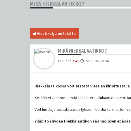
MIKÄ HIEKKALAATIKKO?
Viestiketju on lukittu
MIKÄ HIEKKALAATIKKO?
tekijänä
sw
-
26.11.06 20:04
Hiekkalaatikossa voit testata viestien kirjoitusta j
Ketään ei kiinnosta, mitä täällä teet. Kukaan ei tule ott
Voit luoda ja testata äänestyksien luontia tai muuten va
Ylläpito siivoaa Hiekkalaatikon säännöllisen epäsään