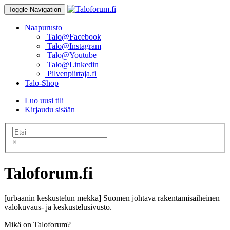
Toggle Navigation
Naapurusto
Talo@Facebook
Talo@Instagram
Talo@Youtube
Talo@Linkedin
Pilvenpiirtaja.fi
Talo-Shop
Luo uusi tili
Kirjaudu sisään
×
Taloforum.fi
[urbaanin keskustelun mekka] Suomen johtava rakentamisaiheinen
valokuvaus- ja keskustelusivusto.
Mikä on Taloforum?