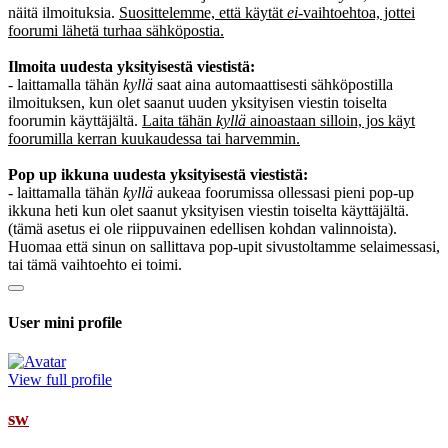
näitä ilmoituksia.
Suosittelemme, että käytät
ei
-vaihtoehtoa, jottei
foorumi lähetä turhaa sähköpostia.
Ilmoita uudesta yksityisestä viestistä:
- laittamalla tähän
kyllä
saat aina automaattisesti sähköpostilla
ilmoituksen, kun olet saanut uuden yksityisen viestin toiselta
foorumin käyttäjältä.
Laita tähän
kyllä
ainoastaan silloin, jos käyt
foorumilla kerran kuukaudessa tai harvemmin.
Pop up ikkuna uudesta yksityisestä viestistä:
- laittamalla tähän
kyllä
aukeaa foorumissa ollessasi pieni pop-up
ikkuna heti kun olet saanut yksityisen viestin toiselta käyttäjältä.
(tämä asetus ei ole riippuvainen edellisen kohdan valinnoista).
Huomaa että sinun on sallittava pop-upit sivustoltamme selaimessasi,
tai tämä vaihtoehto ei toimi.
User mini profile
View full profile
sw