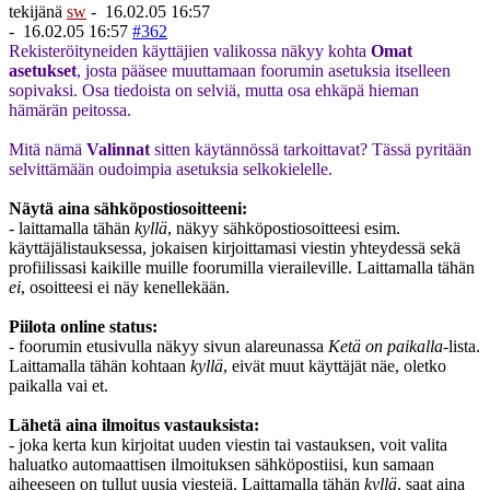
tekijänä
sw
-
16.02.05 16:57
-
16.02.05 16:57
#362
Rekisteröityneiden käyttäjien valikossa näkyy kohta
Omat
asetukset
, josta pääsee muuttamaan foorumin asetuksia itselleen
sopivaksi. Osa tiedoista on selviä, mutta osa ehkäpä hieman
hämärän peitossa.
Mitä nämä
Valinnat
sitten käytännössä tarkoittavat? Tässä pyritään
selvittämään oudoimpia asetuksia selkokielelle.
Näytä aina sähköpostiosoitteeni:
- laittamalla tähän
kyllä
, näkyy sähköpostiosoitteesi esim.
käyttäjälistauksessa, jokaisen kirjoittamasi viestin yhteydessä sekä
profiilissasi kaikille muille foorumilla vieraileville. Laittamalla tähän
ei
, osoitteesi ei näy kenellekään.
Piilota online status:
- foorumin etusivulla näkyy sivun alareunassa
Ketä on paikalla
-lista.
Laittamalla tähän kohtaan
kyllä
, eivät muut käyttäjät näe, oletko
paikalla vai et.
Lähetä aina ilmoitus vastauksista:
- joka kerta kun kirjoitat uuden viestin tai vastauksen, voit valita
haluatko automaattisen ilmoituksen sähköpostiisi, kun samaan
aiheeseen on tullut uusia viestejä. Laittamalla tähän
kyllä
, saat aina