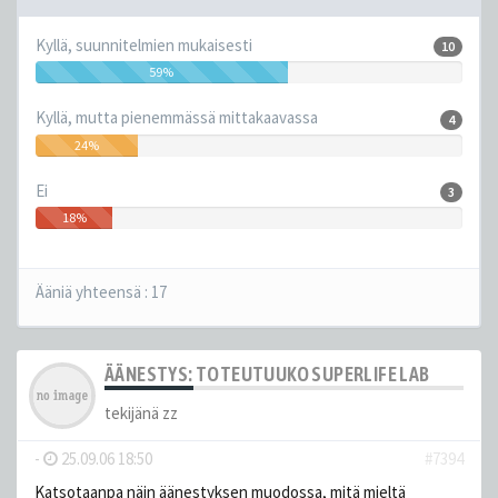
Kyllä, suunnitelmien mukaisesti
10
59%
Kyllä, mutta pienemmässä mittakaavassa
4
24%
Ei
3
18%
Ääniä yhteensä :
17
ÄÄNESTYS: TOTEUTUUKO SUPERLIFE LAB
tekijänä
zz
-
25.09.06 18:50
#7394
Katsotaanpa näin äänestyksen muodossa, mitä mieltä