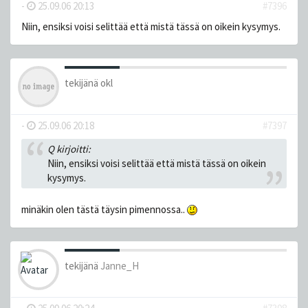
-
25.09.06 20:13
#7396
Niin, ensiksi voisi selittää että mistä tässä on oikein kysymys.
tekijänä
okl
-
25.09.06 20:18
#7397
Q kirjoitti:
Niin, ensiksi voisi selittää että mistä tässä on oikein
kysymys.
minäkin olen tästä täysin pimennossa..
tekijänä
Janne_H