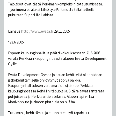
Talolaiset ovat tästä Perkkaan kompleksin toteutumisesta.
Työnimenä oli aluksi LifeStylePark mutta tällä hetkellä
puhutaan SuperLife Labista...
Lainaus
http://www.evata.fi
29.11.2005
"23.6.2005
Espoon kaupunginhallitus päätti kokouksessaan 21.6.2005
varata Perkkaan kaupunginosasta alueen Evata Development
Oy:lle
Evata Development Oy:ssä jo kauan kehitteillä olleen idean
jatkokehittämiselle on löytynyt sopiva paikka.
Kaupunginhallituksen varaama alue sijaitsee Perkkaan
kaupunginosassa Kehä I:n itäpuolella. Sitä rajaavat rantarata
pohjoisessa ja Perkkaantie etelässä. Alueen läpi virtaa
Monikonpuro ja alueen pinta-ala on n. 7 ha.
Tutkimus-, kehittämis- ja suunnittelutyö tapahtuu