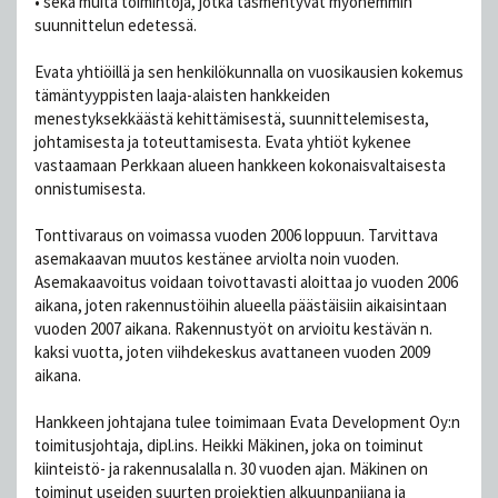
• sekä muita toimintoja, jotka täsmentyvät myöhemmin
suunnittelun edetessä.
Evata yhtiöillä ja sen henkilökunnalla on vuosikausien kokemus
tämäntyyppisten laaja-alaisten hankkeiden
menestyksekkäästä kehittämisestä, suunnittelemisesta,
johtamisesta ja toteuttamisesta. Evata yhtiöt kykenee
vastaamaan Perkkaan alueen hankkeen kokonaisvaltaisesta
onnistumisesta.
Tonttivaraus on voimassa vuoden 2006 loppuun. Tarvittava
asemakaavan muutos kestänee arviolta noin vuoden.
Asemakaavoitus voidaan toivottavasti aloittaa jo vuoden 2006
aikana, joten rakennustöihin alueella päästäisiin aikaisintaan
vuoden 2007 aikana. Rakennustyöt on arvioitu kestävän n.
kaksi vuotta, joten viihdekeskus avattaneen vuoden 2009
aikana.
Hankkeen johtajana tulee toimimaan Evata Development Oy:n
toimitusjohtaja, dipl.ins. Heikki Mäkinen, joka on toiminut
kiinteistö- ja rakennusalalla n. 30 vuoden ajan. Mäkinen on
toiminut useiden suurten projektien alkuunpanijana ja