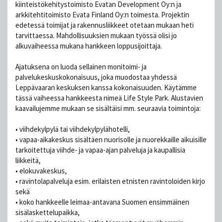
kiinteistökehitystoimisto Evatan Development Oy:n ja
arkkitehtitoimisto Evata Finland Oy:n toimesta. Projektin
edetessä toimijat ja rakennusliikkeet otetaan mukaan heti
tarvittaessa. Mahdollisuuksien mukaan työssä olisi jo
alkuvaiheessa mukana hankkeen loppusijoittaja.
Ajatuksena on luoda sellainen monitoimi- ja
palvelukeskuskokonaisuus, joka muodostaa yhdessä
Leppävaaran keskuksen kanssa kokonaisuuden. Käytämme
tässä vaiheessa hankkeesta nimeä Life Style Park. Alustavien
kaavailujemme mukaan se sisältäisi mm. seuraavia toimintoja:
• viihdekylpylä tai viihdekylpylähotelli,
• vapaa-aikakeskus sisältäen nuorisolle ja nuorekkaille aikuisille
tarkoitettuja viihde- ja vapaa-ajan palveluja ja kaupallisia
liikkeitä,
• elokuvakeskus,
• ravintolapalveluja esim. erilaisten etnisten ravintoloiden kirjo
sekä
• koko hankkeelle leimaa-antavana Suomen ensimmäinen
sisälaskettelupaikka,