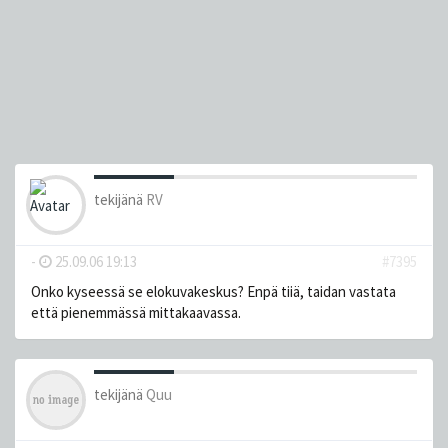
tekijänä
RV
-
25.09.06 19:13
#7395
Onko kyseessä se elokuvakeskus? Enpä tiiä, taidan vastata
että pienemmässä mittakaavassa.
tekijänä
Quu