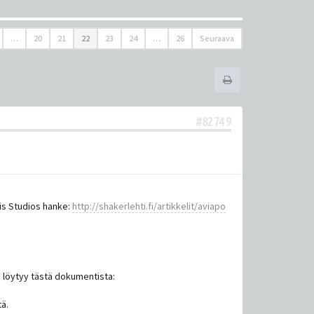
…
20
21
22
23
24
…
26
Seuraava
#82749
lis Studios hanke:
http://shakerlehti.fi/artikkelit/aviapo
s löytyy tästä dokumentista:
tä.