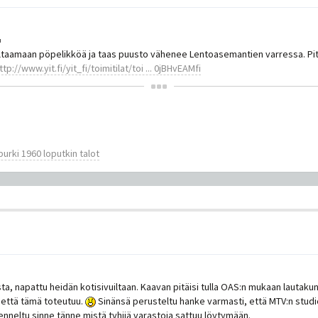
n valtaamaan pöpelikköä ja taas puusto vähenee Lentoasemantien varressa. Pitä
ttp://www.yit.fi/yit_fi/toimitilat/toi ... 0jBHvEAMfi
urki 1960 loputkin talot
, napattu heidän kotisivuiltaan. Kaavan pitäisi tulla OAS:n mukaan lautaku
 että tämä toteutuu.
Sinänsä perusteltu hanke varmasti, että MTV:n studi
enneltu sinne tänne mistä tyhjiä varastoja sattuu löytymään.