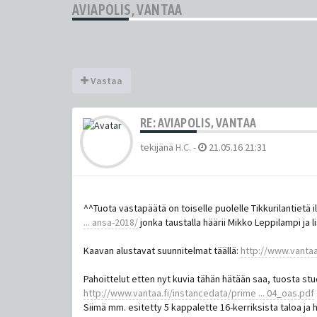
AVIAPOLIS, VANTAA
Vastaa
RE: AVIAPOLIS, VANTAA
tekijänä
H.C.
-
21.05.16 21:31
^^Tuota vastapäätä on toiselle puolelle Tikkurilantietä 
... ansa-2018/
jonka taustalla häärii Mikko Leppilampi ja li
Kaavan alustavat suunnitelmat täällä:
http://www.vantaa.
Pahoittelut etten nyt kuvia tähän hätään saa, tuosta st
http://www.vantaa.fi/instancedata/prime ... 04_oas.pdf
Siimä mm. esitetty 5 kappalette 16-kerriksista taloa ja