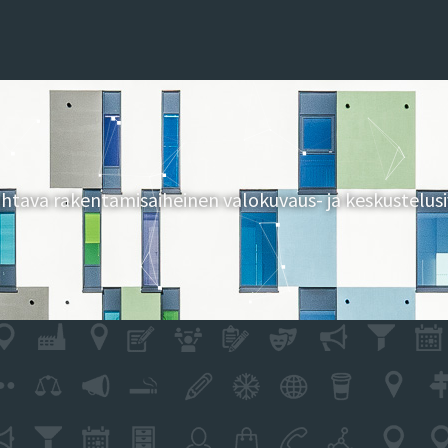
tava rakentamisaiheinen valokuvaus- ja keskustelusi