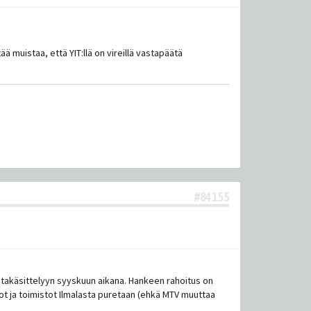
ä muistaa, että YIT:llä on vireillä vastapäätä
#84155
ntakäsittelyyn syyskuun aikana. Hankeen rahoitus on
ot ja toimistot Ilmalasta puretaan (ehkä MTV muuttaa