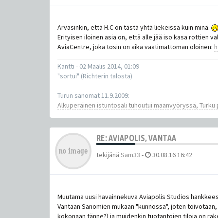
Arvasinkin, että H.C on tästä yhtä liekeissä kuin minä.
Erityisen iloinen asia on, että alle jää iso kasa rottie
AviaCentre, joka tosin on aika vaatimattoman oloinen:
h
Kantti - 02 Maalis 2014, 01:09
"sortui" (Richterin talosta)
Turun sanomat 11.9.2009:
Alkuperäinen istuntosali tuhoutui maanvyöryssä, Turku p
RE: AVIAPOLIS, VANTAA
tekijänä
Sam33
-
30.08.16 16:42
Muutama uusi havainnekuva Aviapolis Studios hankkeesta
Vantaan Sanomien mukaan "kunnossa", joten toivotaan,
kokonaan tänne?) ja muidenkin tuotantojen tiloja on rak