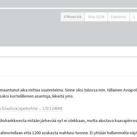
378 viestiä
Sivu
22
/
26
Edellinen
1
ilmaantunut aika mittaa suunnitelma. Sinne olisi tulossa mm. tällainen Aviapo
säksi kortelillinnen asuntoja, liikeitä yms.
fi/uutisia/ajankohtai ... 1/0/124668
udiohankkeesta mitään järkevää nyt ei olekkaan, mutta alustava kaavapiirro
 hahmotellaan että 1200 asukasta mahtuisi tuonne. Ei yhtään hullummalta näy