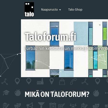
Naapurusto
Talo-Shop
Taloforum.fi
[urbaanin keskustelun mekka] Suomen joh
MIKÄ ON TALOFORUM?