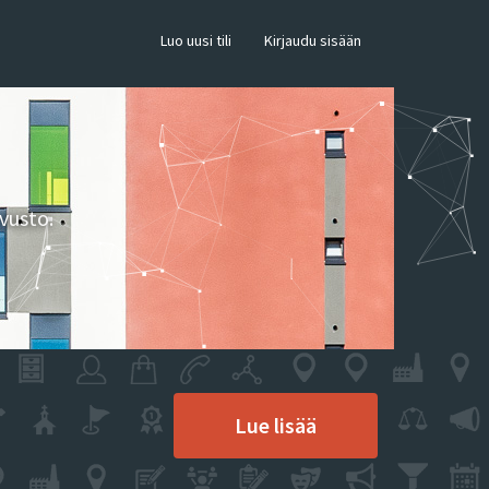
×
Luo uusi tili
Kirjaudu sisään
vusto.
Lue lisää