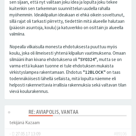
sen sijaan, että nyt valitaan joku idea ja lopulta joku tekee
kuitenkin sen tarkemman suunnittelun uudella rahalla
myöhemmin. Ideakilpailun ideakaan ei ehkä oikein soveltunut,
sillä rajat oli tarkasti piirretty, tiedettiin mitä alueelle halutaan
(pääosin asuntoja, koulu) ja katuverkko on osittain jo alueella
valmiina.
Nopealla vilkaisulla monesta ehdotuksesta puuttuu myös
koulu, joka oli ilmeisesti yhtenä kilpailun vaatimuksena. Omaan
silmääni ihan kivana ehdotuksena oli
"SY0324"
, mutta se on
varma että kukaan tuonne ei tule ehdotuksen mukaista
virkistyslampea rakentamaan. Ehdotus
"12BLOCK"
on taas
todennäköisesti lähellä sellaista, mitä lopulta näemme eli
helposti rakennettavia irrallisia rakennuksia sekä valtavan tilan
vievä koulurakennus.
RE: AVIAPOLIS, VANTAA
tekijänä
Kazaam
-
27.05.17 13:09
#89106