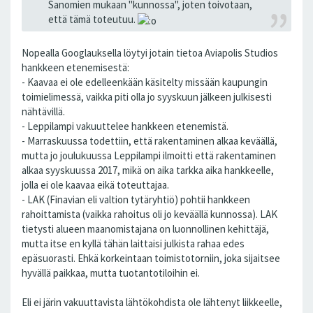
Sanomien mukaan "kunnossa", joten toivotaan,
että tämä toteutuu.
Nopealla Googlauksella löytyi jotain tietoa Aviapolis Studios
hankkeen etenemisestä:
- Kaavaa ei ole edelleenkään käsitelty missään kaupungin
toimielimessä, vaikka piti olla jo syyskuun jälkeen julkisesti
nähtävillä.
- Leppilampi vakuuttelee hankkeen etenemistä.
- Marraskuussa todettiin, että rakentaminen alkaa keväällä,
mutta jo joulukuussa Leppilampi ilmoitti että rakentaminen
alkaa syyskuussa 2017, mikä on aika tarkka aika hankkeelle,
jolla ei ole kaavaa eikä toteuttajaa.
- LAK (Finavian eli valtion tytäryhtiö) pohtii hankkeen
rahoittamista (vaikka rahoitus oli jo keväällä kunnossa). LAK
tietysti alueen maanomistajana on luonnollinen kehittäjä,
mutta itse en kyllä tähän laittaisi julkista rahaa edes
epäsuorasti. Ehkä korkeintaan toimistotorniin, joka sijaitsee
hyvällä paikkaa, mutta tuotantotiloihin ei.
Eli ei järin vakuuttavista lähtökohdista ole lähtenyt liikkeelle,