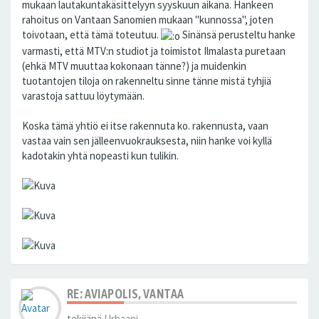
mukaan lautakuntakäsittelyyn syyskuun aikana. Hankeen
rahoitus on Vantaan Sanomien mukaan "kunnossa", joten
toivotaan, että tämä toteutuu.
Sinänsä perusteltu hanke
varmasti, että MTV:n studiot ja toimistot Ilmalasta puretaan
(ehkä MTV muuttaa kokonaan tänne?) ja muidenkin
tuotantojen tiloja on rakenneltu sinne tänne mistä tyhjiä
varastoja sattuu löytymään.
Koska tämä yhtiö ei itse rakennuta ko. rakennusta, vaan
vastaa vain sen jälleenvuokrauksesta, niin hanke voi kyllä
kadotakin yhtä nopeasti kun tulikin.
RE: AVIAPOLIS, VANTAA
tekijänä
Urbaani