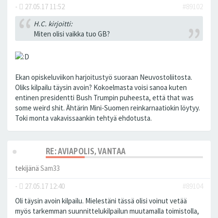
-
27.05.17 11:52
#89102
H.C. kirjoitti:
Miten olisi vaikka tuo GB?
Ekan opiskeluviikon harjoitustyö suoraan Neuvostoliitosta.
Oliks kilpailu täysin avoin? Kokoelmasta voisi sanoa kuten
entinen presidentti Bush Trumpin puheesta, että that was
some weird shit. Ähtärin Mini-Suomen reinkarnaatiokin löytyy.
Toki monta vakavissaankin tehtyä ehdotusta.
RE: AVIAPOLIS, VANTAA
tekijänä
Sam33
-
27.05.17 12:40
#89104
Oli täysin avoin kilpailu. Mielestäni tässä olisi voinut vetää
myös tarkemman suunnittelukilpailun muutamalla toimistolla,