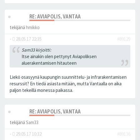
RE: AVIAPOLIS, VANTAA
tekijänä
hmikko
-
28.05.17 22:35
#89129
Sam33 kirjoitti:
Itse ainakin olen pettynyt Aviapoliksen
aluerakentamisen hitauteen
Liekö osasyynä kaupungin suunnittelu- ja infrarakentamisen
resurssit? En tiedä asiasta mitään, mutta Vantaalla on aika
paljon tekeillä monessa paikassa.
RE: AVIAPOLIS, VANTAA
tekijänä
Sam33
-
29.05.17 10:32
#89136