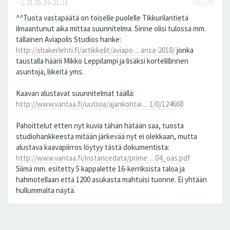
-
21.05.16 21:31
#82749
^^Tuota vastapäätä on toiselle puolelle Tikkurilantietä
ilmaantunut aika mittaa suunnitelma. Sinne olisi tulossa mm.
tällainen Aviapolis Studios hanke:
http://shakerlehti.fi/artikkelit/aviapo ... ansa-2018/
jonka
taustalla häärii Mikko Leppilampi ja lisäksi kortelillinnen
asuntoja, liikeitä yms.
Kaavan alustavat suunnitelmat täällä:
http://www.vantaa.fi/uutisia/ajankohtai ... 1/0/124668
Pahoittelut etten nyt kuvia tähän hätään saa, tuosta
studiohankkeesta mitään järkevää nyt ei olekkaan, mutta
alustava kaavapiirros löytyy tästä dokumentista:
http://www.vantaa.fi/instancedata/prime ... 04_oas.pdf
Siimä mm. esitetty 5 kappalette 16-kerriksista taloa ja
hahmotellaan että 1200 asukasta mahtuisi tuonne. Ei yhtään
hullummalta näytä.