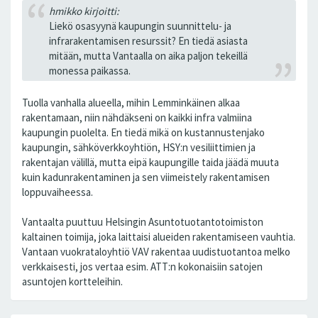
hmikko kirjoitti:
Liekö osasyynä kaupungin suunnittelu- ja
infrarakentamisen resurssit? En tiedä asiasta
mitään, mutta Vantaalla on aika paljon tekeillä
monessa paikassa.
Tuolla vanhalla alueella, mihin Lemminkäinen alkaa
rakentamaan, niin nähdäkseni on kaikki infra valmiina
kaupungin puolelta. En tiedä mikä on kustannustenjako
kaupungin, sähköverkkoyhtiön, HSY:n vesiliittimien ja
rakentajan välillä, mutta eipä kaupungille taida jäädä muuta
kuin kadunrakentaminen ja sen viimeistely rakentamisen
loppuvaiheessa.
Vantaalta puuttuu Helsingin Asuntotuotantotoimiston
kaltainen toimija, joka laittaisi alueiden rakentamiseen vauhtia.
Vantaan vuokrataloyhtiö VAV rakentaa uudistuotantoa melko
verkkaisesti, jos vertaa esim. ATT:n kokonaisiin satojen
asuntojen kortteleihin.