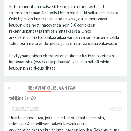
Katsoin muutama päivä sitten osittain tuon webcast -
tallenteen tämän Aviapolis Urban blocks -kilpailun avajaisista.
Osin hyvinkin kummallisia ehdotuksia, kun nimenomaan
kaupunki painotti hakevansa noin 5-6 kerroksen
rakennuskantaa ja ihmisen mittakaavaa. Onko
arkkitehtitoimistoilla liikaa aikaa vai liian vähän, kun aina välillä
tulee esiin näitä ehdotuksia, joita on vaikea ottaa vakavasti?
Löytyyhän noiden ehdotusten joukosta kai ihan oikeitakin
innovaatioita (hyvässä ja pahassa), saa vain nähdä mihin
kaupungin rohkeus riittää.
RE: AVIAPOLIS, VANTAA
tekijänä
Sam33
-
28.05.17 19:59
#89126
Uusi havainnekuva, joka ei ole tainnut täällä vielä olla,
tulevasta Aviapoliksen palvelukeskuksesta,
arkkitehtitoimiston kuva viime vuoden lopulta. Rakennuslupa