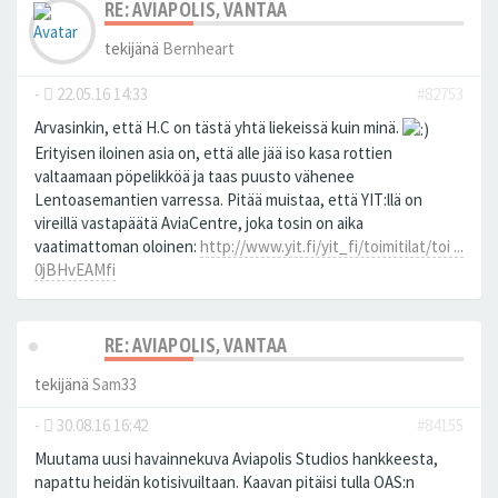
RE: AVIAPOLIS, VANTAA
tekijänä
Bernheart
-
22.05.16 14:33
#82753
Arvasinkin, että H.C on tästä yhtä liekeissä kuin minä.
Erityisen iloinen asia on, että alle jää iso kasa rottien
valtaamaan pöpelikköä ja taas puusto vähenee
Lentoasemantien varressa. Pitää muistaa, että YIT:llä on
vireillä vastapäätä AviaCentre, joka tosin on aika
vaatimattoman oloinen:
http://www.yit.fi/yit_fi/toimitilat/toi ...
0jBHvEAMfi
RE: AVIAPOLIS, VANTAA
tekijänä
Sam33
-
30.08.16 16:42
#84155
Muutama uusi havainnekuva Aviapolis Studios hankkeesta,
napattu heidän kotisivuiltaan. Kaavan pitäisi tulla OAS:n