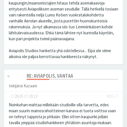
kaupungin/maanomistajien hitaus tehdä asemakaavoja
erityisesti Aviapoliksen aseman seudulle. Tällä hetkellä tosiaan
vain rakenteilla neljä Lumo Kotien vuokratalokohdetta
vanhalle Aerolan alueelle, josta purettiin huonokuntoisia
rakennuksia. Ja nyt alkamassa siis tuo Lemminkäisen kohde
lähitulevaisuudessa. Ehkä tämä lähtee nyt kunnolla käyntiin,
kun pari projektia toimii päänavaajana.
Aviapolis Studios hanketta yhä odotellessa... Eipä ole viime
aikoina ole paljoa kerrottavaa hankkeesta näkynyt.
RE: AVIAPOLIS, VANTAA
tekijänä
Kazaam
-
28.05.17 20:10
#89127
Noinkohan mahtaa millekään studioille olla tarvetta, edes
maan suurin mainosrahoitteinen kanava ei tuota voittoa vaan
on tehnyt tappiota jo pitkään. Ellei sitten kaupunki jollain
tavalla ymppää studiohankkeen yhtälöön asuntoja mukaan.