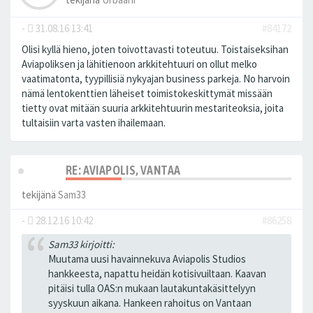
-
31.08.16 13:41
#84172
Olisi kyllä hieno, joten toivottavasti toteutuu. Toistaiseksihan
Aviapoliksen ja lähitienoon arkkitehtuuri on ollut melko
vaatimatonta, tyypillisiä nykyajan business parkeja. No harvoin
nämä lentokenttien läheiset toimistokeskittymät missään
tietty ovat mitään suuria arkkitehtuurin mestariteoksia, joita
tultaisiin varta vasten ihailemaan.
RE: AVIAPOLIS, VANTAA
tekijänä
Sam33
-
28.12.16 10:42
#86258
Sam33 kirjoitti:
Muutama uusi havainnekuva Aviapolis Studios
hankkeesta, napattu heidän kotisivuiltaan. Kaavan
pitäisi tulla OAS:n mukaan lautakuntakäsittelyyn
syyskuun aikana. Hankeen rahoitus on Vantaan