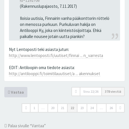
id=1292708
(Rakennuslupajaosto, 7.11.2017)
Iloisia uutisia, Finnairin vanha pääkonttorin röttelö
on menossa purkuun. Purkuluvan hakija on
Antilooppi Ky, joka on kiinteistösijoittaja. Ehkä
paikalle nousee jotain uutta piankin?
Nyt Lentoposti teki asiasta jutun:
http://www.lentoposti.fi/uutiset/finnai ... n_varresta
EDIT: Antiloopin oma tiedote asiasta:
http://antilooppi.fi/toimitilauutiset/a ... akennukset
Sivu
22
/
26
378 viestiä
Vastaa
1
…
20
21
22
23
24
…
26
Palaa sivulle “Vantaa”