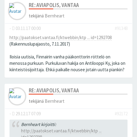
RE: AVIAPOLIS, VANTAA
tekijänä
Bernheart
-
03.11.17 00:00
#91348
http://paatokset.vantaa.fi/ktwebbin/ktp ... id=1292708
(Rakennuslupajaosto, 7.11.2017)
Iloisia uutisia, Finnairin vanha pääkonttorin röttelö on
menossa purkuun. Purkuluvan hakija on Antilooppi Ky, joka on
kiinteistösijoittaja. Ehkä paikalle nousee jotain uutta piankin?
RE: AVIAPOLIS, VANTAA
tekijänä
Bernheart
-
29.12.17 07:09
#92172
Bernheart kirjoitti:
http://paatokset.vantaa.fi/ktwebbin/ktp ...