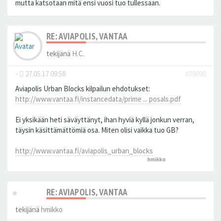
mutta katsotaan mitä ensi vuosi tuo tullessaan.
RE: AVIAPOLIS, VANTAA
tekijänä
H.C.
-
27.05.17 09:58
#89098
Aviapolis Urban Blocks kilpailun ehdotukset:
http://www.vantaa.fi/instancedata/prime ... posals.pdf
Ei yksikään heti säväyttänyt, ihan hyviä kyllä jonkun verran,
täysin käsittämättömiä osa. Miten olisi vaikka tuo GB?
http://www.vantaa.fi/aviapolis_urban_blocks
hmikko
peukutti tätä
RE: AVIAPOLIS, VANTAA
tekijänä
hmikko