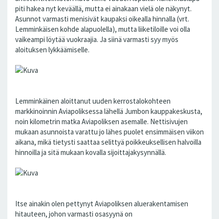
piti hakea nyt keväällä, mutta ei ainakaan vielä ole näkynyt.
Asunnot varmasti menisivät kaupaksi oikealla hinnalla (vrt.
Lemminkäisen kohde alapuolella), mutta liiketiloille voi olla
vaikeampi löytää vuokraajia. Ja siinä varmasti syy myös
aloituksen lykkäämiselle.
Lemminkäinen aloittanut uuden kerrostalokohteen
markkinoinnin Aviapoliksessa lähellä Jumbon kauppakeskusta,
noin kilometrin matka Aviapoliksen asemalle. Nettisivujen
mukaan asunnoista varattu jo lähes puolet ensimmäisen viikon
aikana, mikä tietysti saattaa selittyä poikkeuksellisen halvoilla
hinnoilla ja sitä mukaan kovalla sijoittajakysynnällä.
Itse ainakin olen pettynyt Aviapoliksen aluerakentamisen
hitauteen, johon varmasti osasyynä on