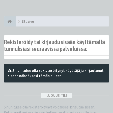
Etusivu
Rekisteröidy tai kirjaudu sisään käyttämällä
tunnuksiasi seuraavissa palveluissa:
Sinun tulee olla rekisteröitynyt käyttäjä ja kirjautunut
sisään nähdäksesi tämän alueen.
LUO UUSI TILI
Sinun tulee olla rekisteröitynyt voidaksesi kirjautua sisään.
Rekisteröityminen vie vain hetken, mutta antaa sinulle lisää