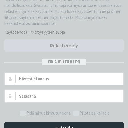
mahdollisuuksia. Sivuston ylläpitäjä voi myös antaa erityisoikeuksia
rekisteröityneille käyttäjille. Muista lukea käyttöehtomme ja siihen
liittyvät käytännöt ennen kirjautumista. Muista myös lukea
keskustelufoorumin säännöt.
Käyttöehdot
|
Yksityisyyden suoja
Rekisteröidy
KIRJAUDU TILILLESI
Käyttäjätunnus:
Salasana:
Pidä minut kirjautuneena
Piilota paikallaolo