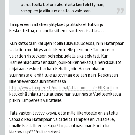
perusteella betonirakenteita kiertoliittymän,
ramppien ja alikulun osalta jo valetaan.
Tampereen valtatien ylitykset ja alitukset tulikin jo
keskusteltua, ei minulla siihen osuuteen lisättävää.
Kun katsotaan katujen roolia tulavaisuudessa, niin Hatanpään
valtatien merkitys autoliikenteelle pienenee Tampereen
valtatien risteyksen pohjoispuolella aika selvästi. Kun
Hämeenkadusta tehdään joukkoliikennekatu ja henkilöautot
ohjataan keskustan katukehälle, niin Hämeenkadun
suunnasta ei enää tule autovirtaa etelään päin. Keskustan
liikenneverkkosuunnitelmassa
http://www.tampere.fi/material/attachme ... 290413.pdf
on
katukehä linjattu rautatieaseman suunnasta Vuolteenkatua
pitkin Tampereen valtatielle.
Tätä vasten täytyy kysyä, että mille liikenteelle on ajateltu
vapaa oikea Hatanpään valtatieltä Tampereen valtatielle,
omalle kaistalleen vieläpä? Linja-autoaseman korttelia
kiertävää p****rallia varten?