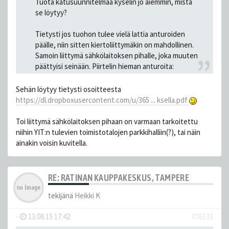
Tuota katusuunnitelmaa kyselin jo aiemmin, mistä
se löytyy?
Tietysti jos tuohon tulee vielä lattia anturoiden
päälle, niin sitten kiertoliittymäkin on mahdollinen.
Samoin liittymä sähkölaitoksen pihalle, joka muuten
päättyisi seinään. Piirtelin hieman anturoita:
Sehän löytyy tietysti osoitteesta
https://dl.dropboxusercontent.com/u/365 ... ksella.pdf
Toi liittymä sähkölaitoksen pihaan on varmaan tarkoitettu
niihin YIT:n tulevien toimistotalojen parkkihalliin(?), tai näin
ainakin voisin kuvitella.
RE: RATINAN KAUPPAKESKUS, TAMPERE
tekijänä
Heikki K
-
13.08.15 17:42
#76133