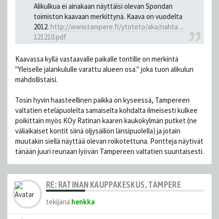
Alikulkua ei ainakaan näyttäisi olevan Spondan
toimiston kaavaan merkittynä. Kaava on vuodelta
2012.
http://www.tampere.fi/ytoteto/aka/nahta ...
121210.pdf
Kaavassa kyllä vastaavalle paikalle tontille on merkintä
"Yleiselle jalankululle varattu alueen osa." joka tuon alikulun
mahdollistaisi.
Tosin hyvin haasteellinen paikka on kyseessä, Tampereen
valtatien eteläpuolelta samaiselta kohdalta ilmeisesti kulkee
poikittain myös KOy Ratinan kaaren kaukokylmän putket (ne
väliaikaiset kontit siinä öljysäiliön länsipuolella) ja jotain
muutakin siellä näyttää olevan roikotettuna. Pontteja näytivät
tänään juuri reunaan lyövän Tampereen valtatien suuntaisesti.
RE: RATINAN KAUPPAKESKUS, TAMPERE
tekijänä
henkka