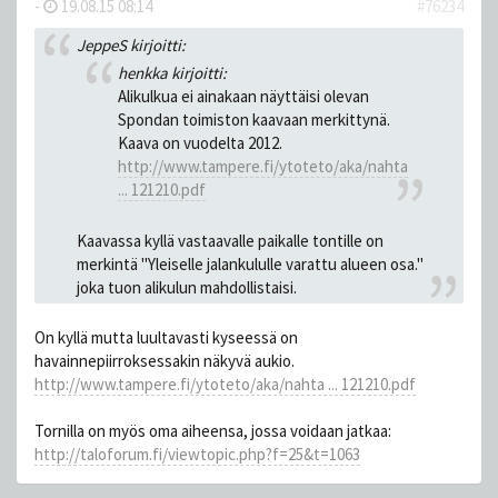
-
19.08.15 08:14
#76234
JeppeS kirjoitti:
henkka kirjoitti:
Alikulkua ei ainakaan näyttäisi olevan
Spondan toimiston kaavaan merkittynä.
Kaava on vuodelta 2012.
http://www.tampere.fi/ytoteto/aka/nahta
... 121210.pdf
Kaavassa kyllä vastaavalle paikalle tontille on
merkintä "Yleiselle jalankululle varattu alueen osa."
joka tuon alikulun mahdollistaisi.
On kyllä mutta luultavasti kyseessä on
havainnepiirroksessakin näkyvä aukio.
http://www.tampere.fi/ytoteto/aka/nahta ... 121210.pdf
Tornilla on myös oma aiheensa, jossa voidaan jatkaa:
http://taloforum.fi/viewtopic.php?f=25&t=1063