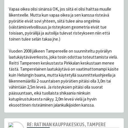
Vapaa oikea olisi sinänsä OK, jos siitä ei olisi haittaa muulle
liikenteelle. Mutta kun vapaa oikea ja sen kanssa risteävä
pyörätie eivät sovi yhteen, siitä tulee aina ongelmia
(väistämisvelvollisuus ja risteyksen geometria eivät tue
toisiaan, pyöräilijä ja autoilija tulevat risteykseen niin että
toinen tulee selän takaa jne.)
Vuoden 2008 jälkeen Tampereelle on suunniteltu pyöräilyn
laatukäytäväverkosto, joka tosin odottaa toteuttamista vielä.
Reitti Tampereen keskustasta Pirkkalan keskustaan menee
tästä. Tamperelainen laatukäytävä on vaatimattomampi käsite
kuin Helsingin baana, mutta käytetyllä suunnitteluohjeella ja
liikennemäärillä 2-suuntaisen pyörätien pitäisi olla 3,0m tai
vähintään 2,5m leveä. Ja risteyksien pitäisi olla suorat
pääsuuntaan, eikä tuollaista shikaania niinkuin
katupiirustuksesta näkyy. 2,0m leveä vielä ja hyvin
eksoottinen risteäminen jalankulkijoiden kanssa.
RE: RATINAN KAUPPAKESKUS, TAMPERE