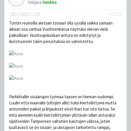
tekijänä
henkka
-
13.08.15 12:30
#76125
Tontin reunoilla aletaan tosiaan olla syvällä vaikka samaan
aikaan osa vanhaa Vuolteenkatua näyttäisi olevan vielä
paikoillaan. Huoltoajoluiskan antura on edistynyt ja
Autotuonnin talon perustuksia on vahvistettu.
Parkkihallin sisäänajon työmaa taasen on hieman oudompi.
Luulin että maanalle (siltojen alle) tulisi kiertoliittymä mutta
anturoiden paikat ja linjaukset eivät ihan tue sitä tietoa. Se
mitä aiemmin luulin kiertoliittymän ylittävän sillan anturaksi
sijaitseekin Tampereen valtatien kaistojen välissä, joten
luultavasti se on sisään- ja ulosajoon tarkoitettu ramppi,