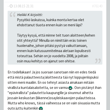
-
13.08.15 21:31
#76140
Heikki K kirjoitti:
Pysyitkö laskuissa, kuinka monta kertaa olet
ehdottanut tiuota ennen kuin se meni läpi?
Täytyy kysyä, että minne teit tuon aloitteen/kehen
otit yhteyttä? Minulla on nimittäin eräs toinen
huolenaihe, johon pitäisi pystyä vaikuttamaan,
ennen kuin katusuunnitelmaa aletaan lopulisesti
toteuttaa. Sehän on jo vuodelta 2008, ja joiltain
osin muu kehitys on ajanut sen ohitse.
En todellakaan! Ja jos suoraan sanotaan niin en edes tiedä
että mistä palautteesta/aloitteesta tää nyt loppujenlopuksi
sitten meni maaliin. En oo tehnyt asiasta ainakaan mitään
virallista kuntalaisaloitetta, se on varma
.. Oon pistänyt ihan
"epävirallista" palautetta kaupungille ja sivunnut aihetta
jossain keskustan (liikenne)osayleiskaavojen palautteissa.
Mutta who knows, tässä vaiheessa se on vain sivuasia mutta
outo juttu kuitenkin