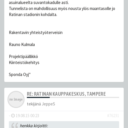
asuinalueelta suvantokadulle asti.
Tunnelista on mahdollisuus myös nousta ylös maantasolle jo
Ratinan stadionin kohdalta.
Rakentavin yhteistyöterveisin
Rauno Kulmala
Projektipäällikkö
Kiinteistökehitys
Sponda Oyj"
RE: RATINAN KAUPPAKESKUS, TAMPERE
tekijänä
JeppeS
-
19.08.15 00:23
#76231
henkka kirjoitti: