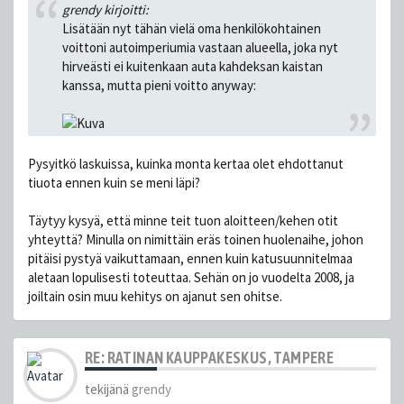
grendy kirjoitti:
Lisätään nyt tähän vielä oma henkilökohtainen
voittoni autoimperiumia vastaan alueella, joka nyt
hirveästi ei kuitenkaan auta kahdeksan kaistan
kanssa, mutta pieni voitto anyway:
Pysyitkö laskuissa, kuinka monta kertaa olet ehdottanut
tiuota ennen kuin se meni läpi?
Täytyy kysyä, että minne teit tuon aloitteen/kehen otit
yhteyttä? Minulla on nimittäin eräs toinen huolenaihe, johon
pitäisi pystyä vaikuttamaan, ennen kuin katusuunnitelmaa
aletaan lopulisesti toteuttaa. Sehän on jo vuodelta 2008, ja
joiltain osin muu kehitys on ajanut sen ohitse.
RE: RATINAN KAUPPAKESKUS, TAMPERE
tekijänä
grendy