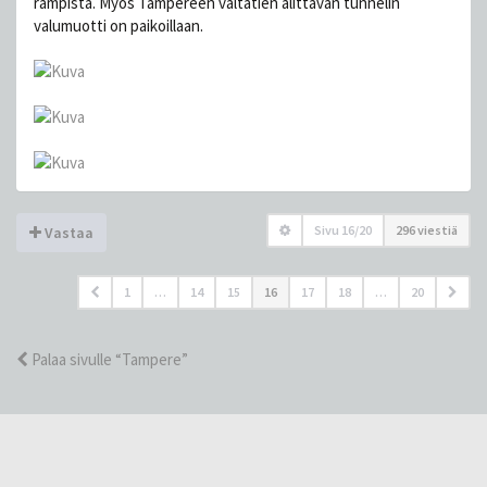
rampista. Myös Tampereen valtatien alittavan tunnelin
valumuotti on paikoillaan.
Sivu
16
/
20
296 viestiä
Vastaa
1
…
14
15
16
17
18
…
20
Palaa sivulle “Tampere”