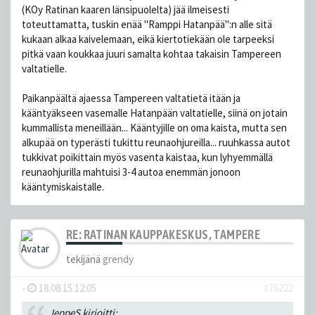
(KOy Ratinan kaaren länsipuolelta) jää ilmeisesti
toteuttamatta, tuskin enää "Ramppi Hatanpää":n alle sitä
kukaan alkaa kaivelemaan, eikä kiertotiekään ole tarpeeksi
pitkä vaan koukkaa juuri samalta kohtaa takaisin Tampereen
valtatielle.
Paikanpäältä ajaessa Tampereen valtatietä itään ja
kääntyäkseen vasemalle Hatanpään valtatielle, siinä on jotain
kummallista meneillään... Kääntyjille on oma kaista, mutta sen
alkupää on typerästi tukittu reunaohjureilla... ruuhkassa autot
tukkivat poikittain myös vasenta kaistaa, kun lyhyemmällä
reunaohjurilla mahtuisi 3-4 autoa enemmän jonoon
kääntymiskaistalle.
RE: RATINAN KAUPPAKESKUS, TAMPERE
tekijänä
grendy
-
18.08.15 12:05
#76222
JeppeS kirjoitti: