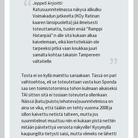
JeppeS kirjoitti:
Katusuunnitelmassa näkyvä alikulku
Voimakadun jatkeelta (KOy Ratinan
kaaren länsipuolelta) jää ilmeisesti
toteuttamatta, tuskin enää "Ramppi
Hatanpää":n alle sitä kukaan alkaa
kaivelemaan, eikä kiertotiekään ole
tarpeeksi pitkä vaan koukkaa juuri
samalta kohtaa takaisin Tampereen
valtatielle.
Tosta ei oo kyllä mainittu sanaakaan. Tässä on pari
vaihtoehtoa, eli se toteutetaan vasta kun Sponda
saa sen toimistotorninsa tohon kulmaan aikaiseksi
TAI sitten sitä ei tosiaan toteuteta ollenkaan.
Näissä (katu/puisto/whateva)suunnitelmissa on
aina se vika, että tääkin on tehty vuonna 2008 ja
sillon kaivettu netistä talteen, mutta jos
suunnitelmat muuttuu niin ei kukaan pistä nettiin
mitään päivitettyä versiota näkyville! Kysymyllä
kaupungilta tietysti saisi, mutta viimeks ne lähetti