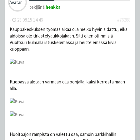
tekijänä
henkka
-
23.08.15 14:46
#76288
Kauppakeskuksen työmaa alkaa olla melko hyvin aidattu, eikä
aidoissa ole tirkistelyaukkojakaan. Silti eilen oli ihmisiä
Vuoltsun kulmalla istuskelemassa ja heittelemässä kiviä
kuoppaan.
Kuopassa aletaan varmaan olla pohjalla, kaksi kerrosta maan
alla.
Huoltoajon rampista on valettu osa, samoin parkkihallin