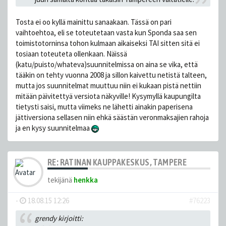
Tosta ei oo kyllä mainittu sanaakaan. Tässä on pari
vaihtoehtoa, eli se toteutetaan vasta kun Sponda saa sen
toimistotorninsa tohon kulmaan aikaiseksi TAI sitten sitä ei
tosiaan toteuteta ollenkaan. Näissä
(katu/puisto/whateva)suunnitelmissa on aina se vika, että
tääkin on tehty vuonna 2008 ja sillon kaivettu netistä talteen,
mutta jos suunnitelmat muuttuu niin ei kukaan pistä nettiin
mitään päivitettyä versiota näkyville! Kysymyllä kaupungilta
tietysti saisi, mutta viimeks ne lähetti ainakin paperisena
jättiversiona sellasen niin ehkä säästän veronmaksajien rahoja
ja en kysy suunnitelmaa
RE: RATINAN KAUPPAKESKUS, TAMPERE
tekijänä
henkka
-
18.08.15 12:26
#76223
grendy kirjoitti: