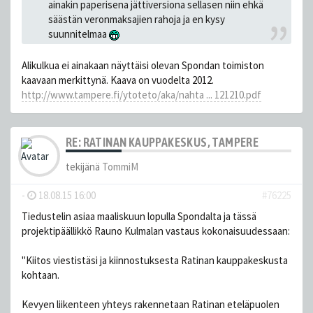
ainakin paperisena jättiversiona sellasen niin ehkä
säästän veronmaksajien rahoja ja en kysy
suunnitelmaa
Alikulkua ei ainakaan näyttäisi olevan Spondan toimiston
kaavaan merkittynä. Kaava on vuodelta 2012.
http://www.tampere.fi/ytoteto/aka/nahta ... 121210.pdf
RE: RATINAN KAUPPAKESKUS, TAMPERE
tekijänä
TommiM
-
18.08.15 16:00
#76225
Tiedustelin asiaa maaliskuun lopulla Spondalta ja tässä
projektipäällikkö Rauno Kulmalan vastaus kokonaisuudessaan:
"Kiitos viestistäsi ja kiinnostuksesta Ratinan kauppakeskusta
kohtaan.
Kevyen liikenteen yhteys rakennetaan Ratinan eteläpuolen