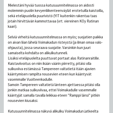
Mielestäni hyvää tuossa katusuunnitelmassa on aidosti
molemmin puolin kevyenliikenteenväylät erotetuilla kaistoilla,
sekä eteläpuolella puurivistö (YIT kuitenkin rakentaa taas
jotain hirvittävän kammottavaa (vrt. viereinen KOy Ratinan
kaari).
Selviä virheitä katusuunnitelmassa on myös; suojatien paikka
on aivan liian lähelä Voimakadun risteystä (ja ilman omaa valo-
ohjausta), jossa seuraava suojatie. Varsinkin kun juuri
samaiselta kohdalta on alikulkutunneli.
Lisäksi eteläpuolelta puuttuvat portaat alas Ratinanraitille.
Kaistaviivoitus on niin ikään väärin piirretty, pitäisi olla
sulkuviiva estämässä Tampereen valtatietä itään ajavien
kääntymisen rampilta nousevien eteen kun kääntyvät
vasemmalle Vuolteenkadulle.
Samoin Tampereen valtatietä länteen ajettaessa pitäisi olla
jonkin matkaa sulkuviivaa, ettei Voimakadulle vasemmalle
kääntyjät samalla tavalla leikkaa eteen "Ramppi länsi" pitkin
nousevien kiusaksi.
Katusuunnitelmassa näkyvä alikulku Voimakadun jatkeelta