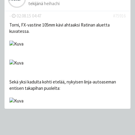
tekijänä
heihachi
-
02.08.15 04:47
#75916
Torni, FX-vastine 105mm kävi ahtaaksi Ratinan aluetta
kuvatessa.
Sekä yksi kadulta kohti etelää, nykyisen linja-autoaseman
entisen takapihan puolelta: