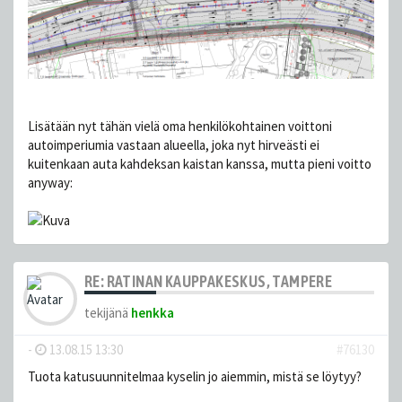
Lisätään nyt tähän vielä oma henkilökohtainen voittoni
autoimperiumia vastaan alueella, joka nyt hirveästi ei
kuitenkaan auta kahdeksan kaistan kanssa, mutta pieni voitto
anyway:
RE: RATINAN KAUPPAKESKUS, TAMPERE
tekijänä
henkka
-
13.08.15 13:30
#76130
Tuota katusuunnitelmaa kyselin jo aiemmin, mistä se löytyy?