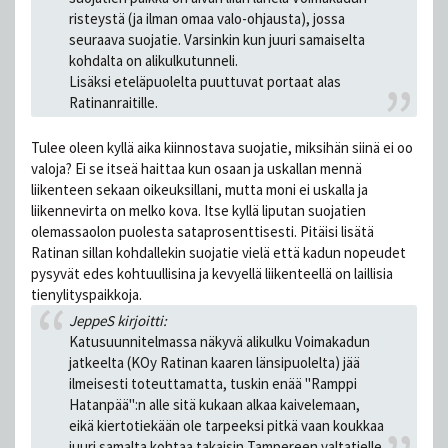
risteystä (ja ilman omaa valo-ohjausta), jossa
seuraava suojatie. Varsinkin kun juuri samaiselta
kohdalta on alikulkutunneli.
Lisäksi eteläpuolelta puuttuvat portaat alas
Ratinanraitille.
Tulee oleen kyllä aika kiinnostava suojatie, miksihän siinä ei oo
valoja? Ei se itseä haittaa kun osaan ja uskallan mennä
liikenteen sekaan oikeuksillani, mutta moni ei uskalla ja
liikennevirta on melko kova. Itse kyllä liputan suojatien
olemassaolon puolesta sataprosenttisesti. Pitäisi lisätä
Ratinan sillan kohdallekin suojatie vielä että kadun nopeudet
pysyvät edes kohtuullisina ja kevyellä liikenteellä on laillisia
tienylityspaikkoja.
JeppeS kirjoitti:
Katusuunnitelmassa näkyvä alikulku Voimakadun
jatkeelta (KOy Ratinan kaaren länsipuolelta) jää
ilmeisesti toteuttamatta, tuskin enää "Ramppi
Hatanpää":n alle sitä kukaan alkaa kaivelemaan,
eikä kiertotiekään ole tarpeeksi pitkä vaan koukkaa
juuri samalta kohtaa takaisin Tampereen valtatielle.