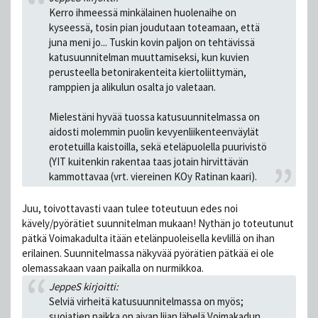
Kerro ihmeessä minkälainen huolenaihe on
kyseessä, tosin pian joudutaan toteamaan, että
juna meni jo... Tuskin kovin paljon on tehtävissä
katusuunnitelman muuttamiseksi, kun kuvien
perusteella betonirakenteita kiertoliittymän,
ramppien ja alikulun osalta jo valetaan.
Mielestäni hyvää tuossa katusuunnitelmassa on
aidosti molemmin puolin kevyenliikenteenväylät
erotetuilla kaistoilla, sekä eteläpuolella puurivistö
(YIT kuitenkin rakentaa taas jotain hirvittävän
kammottavaa (vrt. viereinen KOy Ratinan kaari).
Juu, toivottavasti vaan tulee toteutuun edes noi
kävely/pyörätiet suunnitelman mukaan! Nythän jo toteutunut
pätkä Voimakadulta itään etelänpuoleisella kevlillä on ihan
erilainen. Suunnitelmassa näkyvää pyörätien pätkää ei ole
olemassakaan vaan paikalla on nurmikkoa.
JeppeS kirjoitti:
Selviä virheitä katusuunnitelmassa on myös;
suojatien paikka on aivan liian lähelä Voimakadun