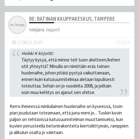
RE: RATINAN KAUPPAKESKUS, TAMPERE
tekijänä
JeppeS
-
17.08.15 22:07
#76214
Heikki K kirjoitti:
Täytyy kysyä, että minne teit tuon aloitteen/kehen
otit yhteyttä? Minulla on nimittäin eräs toinen
huolenaihe, johon pitäisi pystyä vaikuttamaan,
ennen kuin katusuunnitelmaa aletaan lopulisesti
toteuttaa. Sehän on jo vuodelta 2008, ja joiltain
osin muu kehitys on ajanut sen ohitse.
Kerro ihmeessä minkälainen huolenaihe on kyseessä, tosin
pian joudutaan toteamaan, että juna meni jo... Tuskin kovin
paljon on tehtävissä katusuunnitelman muuttamiseksi, kun
kuvien perusteella betonirakenteita kiertoliittymän, ramppien
ja alikulun osalta jo valetaan.