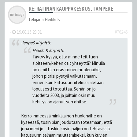
RE: RATINAN KAUPPAKESKUS, TAMPERE
tekijänä
Heikki K
-
19.08.15 23:31
#76246
JeppeS kirjoitti:
Heikki K kirjoitti:
Täytyy kysyä, että minne teit tuon
aloitteen/kehen otit yhteyttä? Minulla
on nimittäin eräs toinen huolenaihe,
johon pitäisi pystyä vaikuttamaan,
ennen kuin katusuunnitelmaa aletaan
lopulisesti toteuttaa. Sehän on jo
vuodelta 2008, ja joiltain osin muu
kehitys on ajanut sen ohitse.
Kerro ihmeessä minkälainen huolenaihe on
kyseessä, tosin pian joudutaan toteamaan, että
juna meni jo... Tuskin kovin paljon on tehtävissä
katusuunnitelman muuttamiseksi, kun kuvien