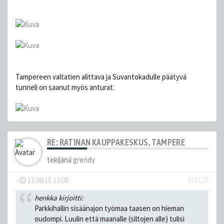
Tampereen valtatien alittava ja Suvantokadulle päätyvä
tunneli on saanut myös anturat.
RE: RATINAN KAUPPAKESKUS, TAMPERE
tekijänä
grendy
-
13.08.15 13:00
#76127
henkka kirjoitti:
Parkkihallin sisäänajon työmaa taasen on hieman
oudompi. Luulin että maanalle (siltojen alle) tulisi