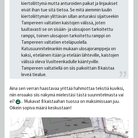
kiertoliittymä mutta anturoiden paikat ja linjaukset
eivät ihan tue sitä tietoa. Se mitä aiemmin luulin
kiertoliittymän ylittävän sillan anturaksi sijaitseekin
Tampereen valtatien kaistojen välissä, joten
luultavasti se on sisään- ja ulosajoon tarkoitettu
ramppi, toinen ulosajoon tarkoitettu ramppi on
Tampereen valtatien eteläpuolella.
Katusuunnitelmankin mukaan ulosajoramppeja on
kaksi, eteläinen itään ja etelään lähteville, kaistojen
välissä oleva Vuolteenkadulle kääntyville.
Tampereen valtatiellä on siis paikoittain 8 kaistaa
leveä tiealue.
Aina sen verran haastavaa yrittää hahmottaa tekstiä kuviksi,
niin eroaako siis näkymä mielestäsi tästä suunnitelmasta vai
ei?
... Mukavat 8 kaistaahan tuossa on maksimissaan juu.
Oikein sopiva määrä keskustaan!