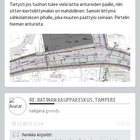
Tietysti jos tuohon tulee vielä lattia anturoiden päälle, niin
sitten kiertoliittymäkin on mahdollinen. Samoin liittymä
sähkölaitoksen pihalle, joka muuten päättyisi seinään. Piirtelin
hieman anturoita:
RE: RATINAN KAUPPAKESKUS, TAMPERE
tekijänä
grendy
-
13.08.15 15:34
#76131
henkka kirjoitti: