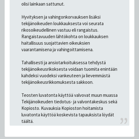
olisi lainkaan sattunut.
Hyvityksen ja vahingonkorvauksen lisäksi
tekijänoikeuden loukkauksesta voi seurata
rikosoikeudellinen vastuu eli rangaistus.
Rangaistavuuden lähtökohta on loukkauksen
haitallisuus suojattavien oikeuksien
vaarantamisena ja vahingoittamisena.
Tahallisesti ja ansiotarkoituksessa tehdystä
tekijänoikeusrikoksesta voidaan tuomita enintään
kahdeksi vuodeksi vankeuteen ja lievemmästä
tekijänoikeusrikkomuksesta sakkoon.
Teosten luvatonta käyttöä valvovat muun muassa
Tekijänoikeuden tiedotus- ja valvontakeskus sekä
Kopiosto. Kuvauksia Kopioston hoitamista
luvatonta käyttöä koskevista tapauksista löydät
täältä.