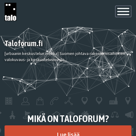
Toggle
Navigatio
Taloforum.fi
[urbaanin keskustelun mekka] Suomen johtava rakentamisaiheinen
valokuvaus- ja keskustelusivusto.
MIKÄ ON TALOFORUM?
Lue lisää