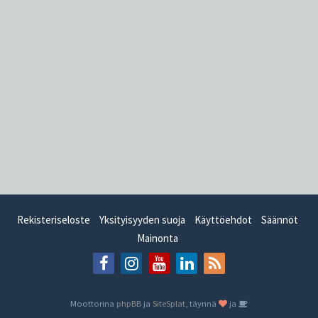
Rekisteriseloste
Yksityisyyden suoja
Käyttöehdot
Säännöt
Mainonta
Moottorina
phpBB
ja
SiteSplat
, täynnä
ja