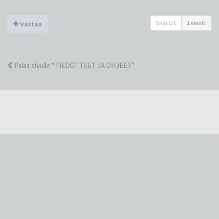
Sivu
1
/
1
1 viesti
Vastaa
Palaa sivulle “TIEDOTTEET JA OHJEET”