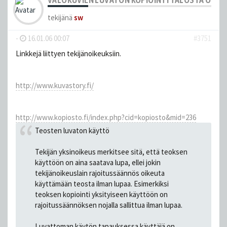
tekijänä
sw
-
16.01.06 00:07
#3751
Linkkejä liittyen tekijänoikeuksiin.
http://www.kuvastory.fi/
http://www.kopiosto.fi/index.php?cid=kopiosto&mid=236
Teosten luvaton käyttö
Tekijän yksinoikeus merkitsee sitä, että teoksen
käyttöön on aina saatava lupa, ellei jokin
tekijänoikeuslain rajoitussäännös oikeuta
käyttämään teosta ilman lupaa. Esimerkiksi
teoksen kopiointi yksityiseen käyttöön on
rajoitussäännöksen nojalla sallittua ilman lupaa.
Luvattoman käytön tapauksessa käyttäjä on