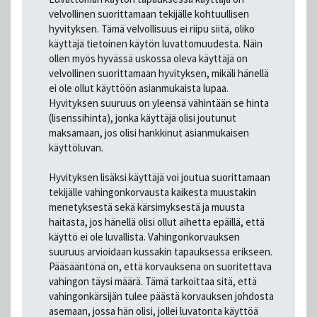
velvollinen suorittamaan tekijälle kohtuullisen
hyvityksen. Tämä velvollisuus ei riipu siitä, oliko
käyttäjä tietoinen käytön luvattomuudesta. Näin
ollen myös hyvässä uskossa oleva käyttäjä on
velvollinen suorittamaan hyvityksen, mikäli hänellä
ei ole ollut käyttöön asianmukaista lupaa.
Hyvityksen suuruus on yleensä vähintään se hinta
(lisenssihinta), jonka käyttäjä olisi joutunut
maksamaan, jos olisi hankkinut asianmukaisen
käyttöluvan.
Hyvityksen lisäksi käyttäjä voi joutua suorittamaan
tekijälle vahingonkorvausta kaikesta muustakin
menetyksestä sekä kärsimyksestä ja muusta
haitasta, jos hänellä olisi ollut aihetta epäillä, että
käyttö ei ole luvallista. Vahingonkorvauksen
suuruus arvioidaan kussakin tapauksessa erikseen.
Pääsääntönä on, että korvauksena on suoritettava
vahingon täysi määrä. Tämä tarkoittaa sitä, että
vahingonkärsijän tulee päästä korvauksen johdosta
asemaan, jossa hän olisi, jollei luvatonta käyttöä