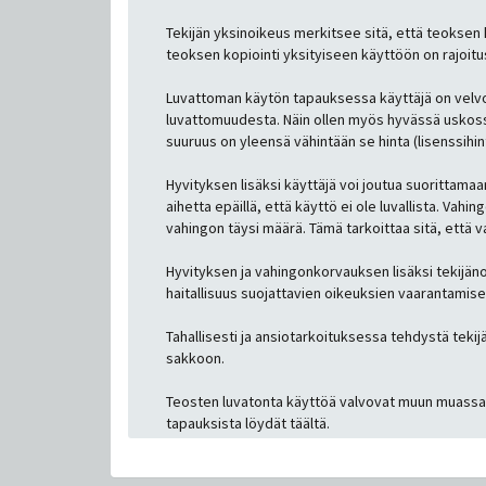
Tekijän yksinoikeus merkitsee sitä, että teoksen 
teoksen kopiointi yksityiseen käyttöön on rajoitus
Luvattoman käytön tapauksessa käyttäjä on velvolli
luvattomuudesta. Näin ollen myös hyvässä uskossa 
suuruus on yleensä vähintään se hinta (lisenssihin
Hyvityksen lisäksi käyttäjä voi joutua suorittama
aihetta epäillä, että käyttö ei ole luvallista. V
vahingon täysi määrä. Tämä tarkoittaa sitä, että v
Hyvityksen ja vahingonkorvauksen lisäksi tekijän
haitallisuus suojattavien oikeuksien vaarantamise
Tahallisesti ja ansiotarkoituksessa tehdystä te
sakkoon.
Teosten luvatonta käyttöä valvovat muun muassa 
tapauksista löydät täältä.