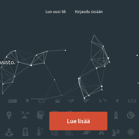
×
Luo uusi tili
Kirjaudu sisään
vusto.
Lue lisää