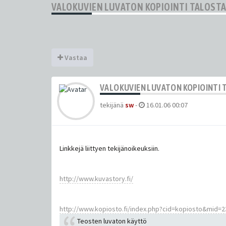
VALOKUVIEN LUVATON KOPIOINTI TALOSTA 
Vastaa
VALOKUVIEN LUVATON KOPIOINTI T
tekijänä
sw
-
16.01.06 00:07
Linkkejä liittyen tekijänoikeuksiin.
http://www.kuvastory.fi/
http://www.kopiosto.fi/index.php?cid=kopiosto&mid=2
Teosten luvaton käyttö