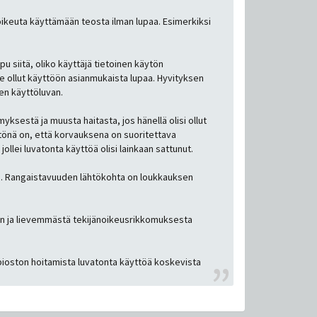
 oikeuta käyttämään teosta ilman lupaa. Esimerkiksi
u siitä, oliko käyttäjä tietoinen käytön
le ollut käyttöön asianmukaista lupaa. Hyvityksen
sen käyttöluvan.
ksestä ja muusta haitasta, jos hänellä olisi ollut
ntönä on, että korvauksena on suoritettava
llei luvatonta käyttöä olisi lainkaan sattunut.
us. Rangaistavuuden lähtökohta on loukkauksen
en ja lievemmästä tekijänoikeusrikkomuksesta
ioston hoitamista luvatonta käyttöä koskevista