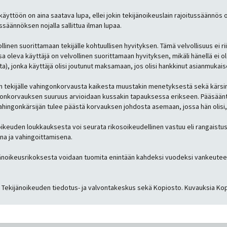
käyttöön on aina saatava lupa, ellei jokin tekijänoikeuslain rajoitussäännös
säännöksen nojalla sallittua ilman lupaa.
nen suorittamaan tekijälle kohtuullisen hyvityksen. Tämä velvollisuus ei riip
oleva käyttäjä on velvollinen suorittamaan hyvityksen, mikäli hänellä ei o
ta), jonka käyttäjä olisi joutunut maksamaan, jos olisi hankkinut asianmukai
an tekijälle vahingonkorvausta kaikesta muustakin menetyksestä sekä kärsimy
ahingonkorvauksen suuruus arvioidaan kussakin tapauksessa erikseen. Pääsää
ahingonkärsijän tulee päästä korvauksen johdosta asemaan, jossa hän olisi, jo
oikeuden loukkauksesta voi seurata rikosoikeudellinen vastuu eli rangaist
na ja vahingoittamisena.
kijänoikeusrikoksesta voidaan tuomita enintään kahdeksi vuodeksi vankeute
Tekijänoikeuden tiedotus- ja valvontakeskus sekä Kopiosto. Kuvauksia Kop