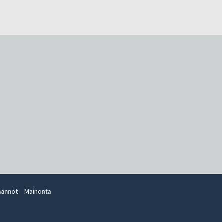
äännöt
Mainonta