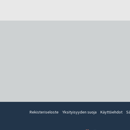
Rekisteriseloste
Yksityisyyden suoja
Käyttöehdot
S