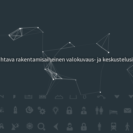
tava rakentamisaiheinen valokuvaus- ja keskustelusi